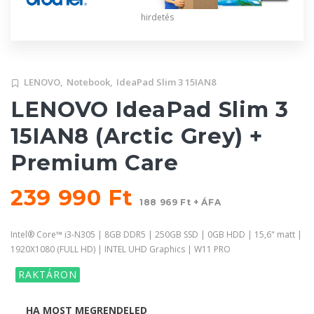
hirdetés
LENOVO,
Notebook,
IdeaPad Slim 3 15IAN8
LENOVO IdeaPad Slim 3
15IAN8 (Arctic Grey) +
Premium Care
239 990 Ft
188 969 Ft + ÁFA
Intel® Core™ i3-N305 | 8GB DDR5 | 250GB SSD | 0GB HDD | 15,6" matt |
1920X1080 (FULL HD) | INTEL UHD Graphics | W11 PRO
RAKTÁRON
HA MOST MEGRENDELED