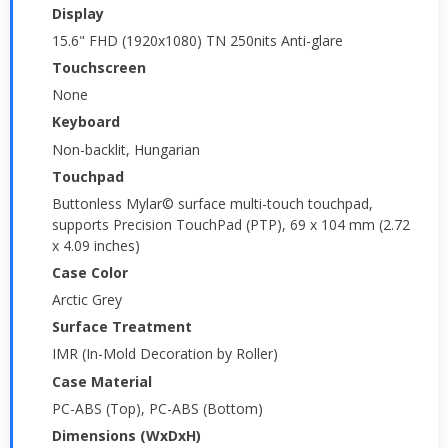
Display
15.6" FHD (1920x1080) TN 250nits Anti-glare
Touchscreen
None
Keyboard
Non-backlit, Hungarian
Touchpad
Buttonless Mylar© surface multi-touch touchpad,
supports Precision TouchPad (PTP), 69 x 104 mm (2.72
x 4.09 inches)
Case Color
Arctic Grey
Surface Treatment
IMR (In-Mold Decoration by Roller)
Case Material
PC-ABS (Top), PC-ABS (Bottom)
Dimensions (WxDxH)