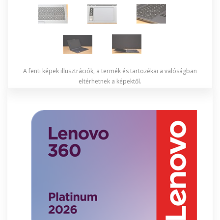
A fenti képek illusztrációk, a termék és tartozékai a valóságban
eltérhetnek a képektől.