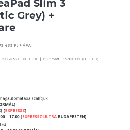
aPad Slim 3
tic Grey) +
are
72 433 Ft + ÁFA
 250GB SSD | 0GB HDD | 15,6" matt | 1920X1080 (FULL HD)
agautomatába szállítjuk
NORMÁL)
) (
EXPRESSZ
)
0 - 17:00 (
EXPRESSZ ULTRA
BUDAPESTEN)
eted