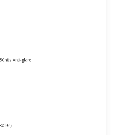
0nits Anti-glare
oller)