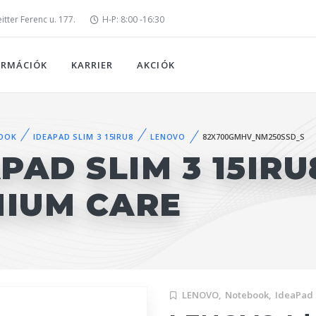
tter Ferenc u. 177.
H-P: 8:00 -16:30
ORMÁCIÓK
KARRIER
AKCIÓK
OOK
IDEAPAD SLIM 3 15IRU8
LENOVO
82X700GMHV_NM250SSD_S
AD SLIM 3 15IRU
MIUM CARE
LENOVO,
Notebook,
IdeaPad 