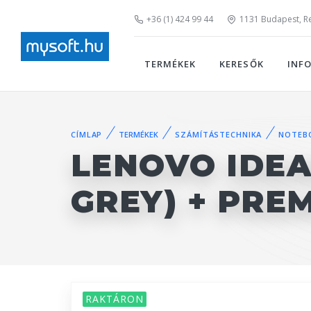
+36 (1) 424 99 44
1131 Budapest, Rei
TERMÉKEK
KERESŐK
INF
CÍMLAP
TERMÉKEK
SZÁMÍTÁSTECHNIKA
NOTEB
LENOVO IDEAP
GREY) + PRE
RAKTÁRON