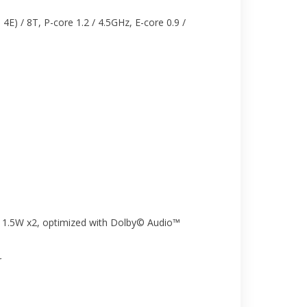
 4E) / 8T, P-core 1.2 / 4.5GHz, E-core 0.9 /
, 1.5W x2, optimized with Dolby© Audio™
r