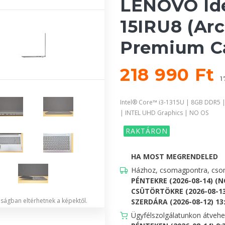
LENOVO Ide
15IRU8 (Arc
Premium C
218 990 Ft
1
Intel® Core™ i3-1315U | 8GB DDR5 |
| INTEL UHD Graphics | NO OS
RAKTÁRON
HA MOST MEGRENDELED
Házhoz, csomagpontra, csom
PÉNTEKRE (2026-08-14) (
CSÜTÖRTÖKRE (2026-08-13
lóságban eltérhetnek a képektől.
SZERDÁRA (2026-08-12) 13:0
Ügyfélszolgálatunkon átveh