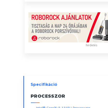
hirdetés
Specifikáció
PROCESSZOR
Intel® Core™ i3-1315U Processzor