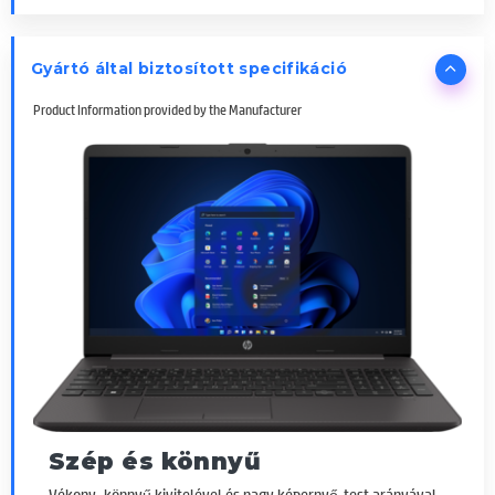
Gyártó által biztosított specifikáció
Product Information provided by the Manufacturer
Szép és könnyű
Vékony, könnyű kivitelével és nagy képernyő-test arányával