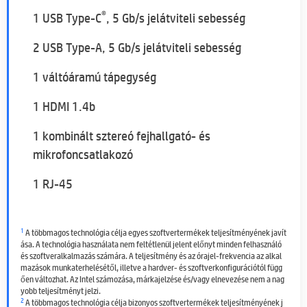
®
1 USB Type-C
, 5 Gb/s jelátviteli sebesség
2 USB Type-A, 5 Gb/s jelátviteli sebesség
1 váltóáramú tápegység
1 HDMI 1.4b
1 kombinált sztereó fejhallgató- és
mikrofoncsatlakozó
1 RJ-45
1
A többmagos technológia célja egyes szoftvertermékek teljesítményének javít
ása. A technológia használata nem feltétlenül jelent előnyt minden felhasználó
és szoftveralkalmazás számára. A teljesítmény és az órajel-frekvencia az alkal
mazások munkaterhelésétől, illetve a hardver- és szoftverkonfigurációtól függ
ően változhat. Az Intel számozása, márkajelzése és/vagy elnevezése nem a nag
yobb teljesítményt jelzi.
2
A többmagos technológia célja bizonyos szoftvertermékek teljesítményének j