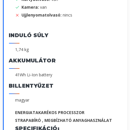
Kamera:
van
Ujjlenyomatolvasó:
nincs
INDULÓ SÚLY
1,74 kg
AKKUMULÁTOR
41Wh Li-Ion battery
BILLENTYŰZET
magyar
ENERGIATAKARÉKOS PROCESSZOR
STRAPABÍRÓ , MEGBÍZHATÓ ANYAGHASZNÁLAT
SPECIFIKÁCIÓ: