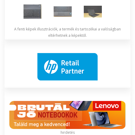
A fenti képek illusztrációk, a termék és tartozékai a valóságban
eltérhetnek a képektől.
hirdetés