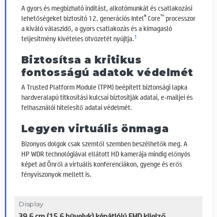
A gyors és megbízható indítást, alkotómunkát és csatlakozási
®
™
lehetőségeket biztosító 12. generációs Intel
Core
processzor
a kiváló válaszidő, a gyors csatlakozás és a kimagasló
1
teljesítmény kivételes ötvözetét nyújtja.
Biztosítsa a kritikus
fontosságú adatok védelmét
A Trusted Platform Module (TPM) beépített biztonsági lapka
hardveralapú titkosítási kulcsai biztosítják adatai, e-mailjei és
felhasználói hitelesítő adatai védelmét.
Legyen virtuális önmaga
Bizonyos dolgok csak szemtől szemben beszélhetők meg. A
HP WDR technológiával ellátott HD kamerája mindig előnyös
képet ad Önről a virtuális konferenciákon, gyenge és erős
fényviszonyok mellett is.
Display
39,6 cm (15,6 hüvelyk) képátlójú FHD kijelző