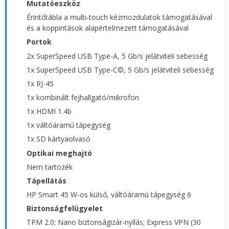
Mutatóeszköz
Érintőtábla a multi-touch kézmozdulatok támogatásával
és a koppintások alapértelmezett támogatásával
Portok
2x SuperSpeed USB Type-A, 5 Gb/s jelátviteli sebesség
1x SuperSpeed USB Type-C©, 5 Gb/s jelátviteli sebesség
1x RJ-45
1x kombinált fejhallgató/mikrofon
1x HDMI 1.4b
1x váltóáramú tápegység
1x SD kártyaolvasó
Optikai meghajtó
Nem tartozék
Tápellátás
HP Smart 45 W-os külső, váltóáramú tápegység 6
Biztonságfelügyelet
TPM 2.0; Nano biztonságizár-nyílás; Express VPN (30