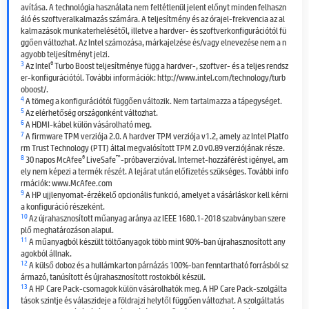
avítása. A technológia használata nem feltétlenül jelent előnyt minden felhaszn
áló és szoftveralkalmazás számára. A teljesítmény és az órajel-frekvencia az al
kalmazások munkaterhelésétől, illetve a hardver- és szoftverkonfigurációtól fü
ggően változhat. Az Intel számozása, márkajelzése és/vagy elnevezése nem a n
agyobb teljesítményt jelzi.
3
®
Az Intel
Turbo Boost teljesítménye függ a hardver-, szoftver- és a teljes rendsz
er-konfigurációtól. További információk: http://www.intel.com/technology/turb
oboost/.
4
A tömeg a konfigurációtól függően változik. Nem tartalmazza a tápegységet.
5
Az elérhetőség országonként változhat.
6
A HDMI-kábel külön vásárolható meg.
7
A firmware TPM verziója 2.0. A hardver TPM verziója v1.2, amely az Intel Platfo
rm Trust Technology (PTT) által megvalósított TPM 2.0 v0.89 verziójának része.
8
®
™
30 napos McAfee
LiveSafe
-próbaverzióval. Internet-hozzáférést igényel, am
ely nem képezi a termék részét. A lejárat után előfizetés szükséges. További info
rmációk: www.McAfee.com
9
A HP ujjlenyomat-érzékelő opcionális funkció, amelyet a vásárláskor kell kérni
a konfiguráció részeként.
10
Az újrahasznosított műanyag aránya az IEEE 1680.1-2018 szabványban szere
plő meghatározáson alapul.
11
A műanyagból készült töltőanyagok több mint 90%-ban újrahasznosított any
agokból állnak.
12
A külső doboz és a hullámkarton párnázás 100%-ban fenntartható forrásból sz
ármazó, tanúsított és újrahasznosított rostokból készül.
13
A HP Care Pack-csomagok külön vásárolhatók meg. A HP Care Pack-szolgálta
tások szintje és válaszideje a földrajzi helytől függően változhat. A szolgáltatás