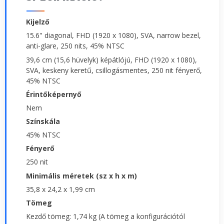
Kijelző
15.6" diagonal, FHD (1920 x 1080), SVA, narrow bezel,
anti-glare, 250 nits, 45% NTSC
39,6 cm (15,6 hüvelyk) képátlójú, FHD (1920 x 1080),
SVA, keskeny keretű, csillogásmentes, 250 nit fényerő,
45% NTSC
Érintőképernyő
Nem
Színskála
45% NTSC
Fényerő
250 nit
Minimális méretek (sz x h x m)
35,8 x 24,2 x 1,99 cm
Tömeg
Kezdő tömeg: 1,74 kg (A tömeg a konfigurációtól