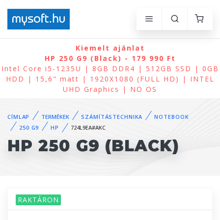
Kiemelt ajánlat
HP 250 G9 (Black) - 179 990 Ft
Intel Core i5-1235U | 8GB DDR4 | 512GB SSD | 0GB
HDD | 15,6" matt | 1920X1080 (FULL HD) | INTEL
UHD Graphics | NO OS
CÍMLAP
TERMÉKEK
SZÁMÍTÁSTECHNIKA
NOTEBOOK
250 G9
HP
724L9EA#AKC
HP 250 G9 (BLACK)
RAKTÁRON