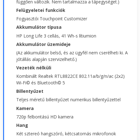
függően változik. Nem tartalmazza a tápegységet.)
Felügyeletei funkciók
Fogyasztói Touchpoint Customizer
Akkumulátor típusa
HP Long Life 3 cellás, 41 Wh-s lítiumion
Akkumulátor üzemideje
(Az akkumulátor belső, és az ügyfél nem cserélheti ki. A
jótállás alapján szervizelhető.)
Vezeték nélküli
Kombinált Realtek RTL8822CE 802.11a/b/g/n/ac (2x2)
Wi-Fi© és Bluetooth© 5
Billentyűzet
Teljes méretű billentyűzet numerikus billentyűzettel
Kamera
720p felbontású HD kamera
Hang
Két sztereó hangszóró, kétcsatornás mikrofonok