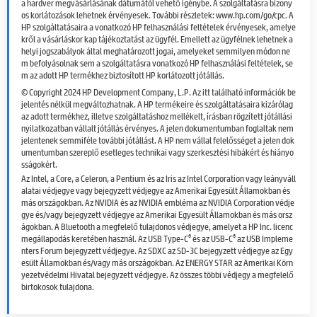
a hardver megvásárlásának dátumától vehető igénybe. A szolgáltatásra bizony
os korlátozások lehetnek érvényesek. További részletek: www.hp.com/go/cpc. A
HP szolgáltatásaira a vonatkozó HP felhasználási feltételek érvényesek, amelye
kről a vásárláskor kap tájékoztatást az ügyfél. Emellett az ügyfélnek lehetnek a
helyi jogszabályok által meghatározott jogai, amelyeket semmilyen módon ne
m befolyásolnak sem a szolgáltatásra vonatkozó HP felhasználási feltételek, se
m az adott HP termékhez biztosított HP korlátozott jótállás.
© Copyright 2024 HP Development Company, L.P. Az itt található információk be
jelentés nélkül megváltozhatnak. A HP termékeire és szolgáltatásaira kizárólag
az adott termékhez, illetve szolgáltatáshoz mellékelt, írásban rögzített jótállási
nyilatkozatban vállalt jótállás érvényes. A jelen dokumentumban foglaltak nem
jelentenek semmiféle további jótállást. A HP nem vállal felelősséget a jelen dok
umentumban szereplő esetleges technikai vagy szerkesztési hibákért és hiányo
sságokért.
Az Intel, a Core, a Celeron, a Pentium és az Iris az Intel Corporation vagy leányváll
alatai védjegye vagy bejegyzett védjegye az Amerikai Egyesült Államokban és
más országokban. Az NVIDIA és az NVIDIA embléma az NVIDIA Corporation védje
gye és/vagy bejegyzett védjegye az Amerikai Egyesült Államokban és más orsz
ágokban. A Bluetooth a megfelelő tulajdonos védjegye, amelyet a HP Inc. licenc
®
®
megállapodás keretében használ. Az USB Type-C
és az USB-C
az USB Impleme
nters Forum bejegyzett védjegye. Az SDXC az SD-3C bejegyzett védjegye az Egy
esült Államokban és/vagy más országokban. Az ENERGY STAR az Amerikai Körn
yezetvédelmi Hivatal bejegyzett védjegye. Az összes többi védjegy a megfelelő
birtokosok tulajdona.