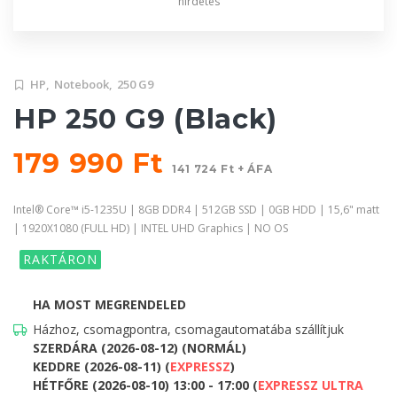
hirdetés
HP,
Notebook,
250 G9
HP 250 G9 (Black)
179 990 Ft
141 724 Ft + ÁFA
Intel® Core™ i5-1235U | 8GB DDR4 | 512GB SSD | 0GB HDD | 15,6" matt
| 1920X1080 (FULL HD) | INTEL UHD Graphics | NO OS
RAKTÁRON
HA MOST MEGRENDELED
Házhoz, csomagpontra, csomagautomatába szállítjuk
SZERDÁRA (2026-08-12) (NORMÁL)
KEDDRE (2026-08-11) (
EXPRESSZ
)
HÉTFŐRE (2026-08-10) 13:00 - 17:00 (
EXPRESSZ ULTRA