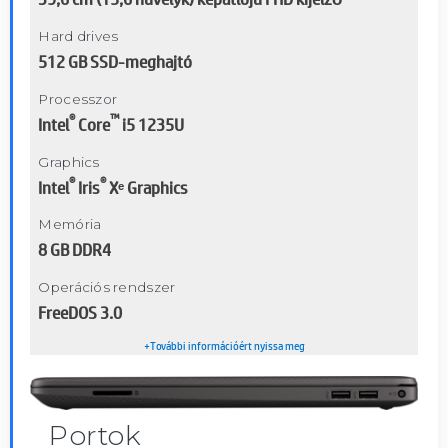
Hard drives
512 GB SSD-meghajtó
Processzor
®
™
Intel
Core
i5 1235U
Graphics
®
®
Intel
Iris
Xᵉ Graphics
Memória
8 GB DDR4
Operációs rendszer
FreeDOS 3.0
+További információért nyissa meg
Portok