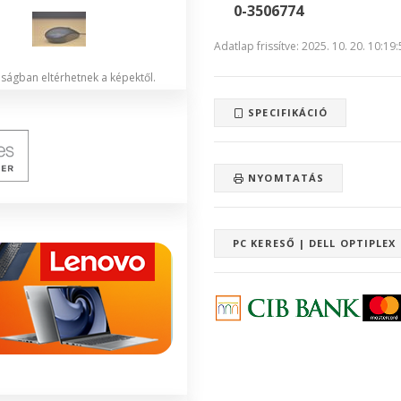
0-3506774
Adatlap frissítve: 2025. 10. 20. 10:19
lóságban eltérhetnek a képektől.
SPECIFIKÁCIÓ
NYOMTATÁS
PC KERESŐ | DELL OPTIPLEX