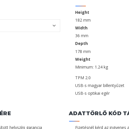
Height
182 mm
Width
36 mm
Depth
178 mm
Weight
Minimum: 1.24 kg
TPM 2.0
USB-s magyar billentyűzet
USB-s optikai egér
ÉRE
ADATTÖRLŐ KÓD T
ított helyszíni garancia
Fizetésnél kérd az ingyenes 