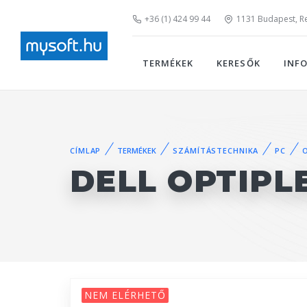
+36 (1) 424 99 44
1131 Budapest, Rei
TERMÉKEK
KERESŐK
INF
CÍMLAP
TERMÉKEK
SZÁMÍTÁSTECHNIKA
PC
DELL OPTIPL
NEM ELÉRHETŐ