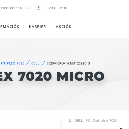
tter Ferenc u. 177.
H-P: 8:00 -16:30
ORMÁCIÓK
KARRIER
AKCIÓK
OPTIPLEX 7020
DELL
7020MICRO-14_NM120SSD_S
EX 7020 MICRO
DELL,
PC,
Optiplex 7020