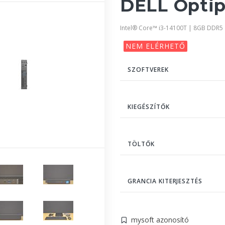
DELL Optip
Intel® Core™ i3-14100T | 8GB DDR5
NEM ELÉRHETŐ
SZOFTVEREK
KIEGÉSZÍTŐK
TÖLTŐK
GRANCIA KITERJESZTÉS
mysoft azonosító