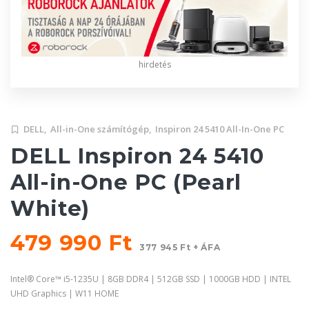
hirdetés
DELL,
All-in-One számítógép,
Inspiron 24 5410 All-In-One PC
DELL Inspiron 24 5410
All-in-One PC (Pearl
White)
479 990 Ft
377 945 Ft + ÁFA
Intel® Core™ i5-1235U | 8GB DDR4 | 512GB SSD | 1000GB HDD | INTEL
UHD Graphics | W11 HOME