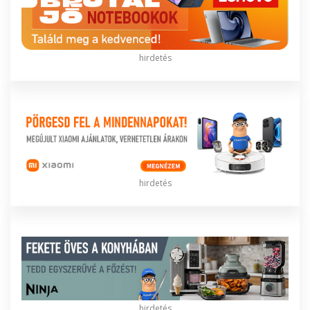
hirdetés
hirdetés
hirdetés