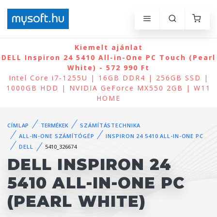
Kiemelt ajánlat
DELL Inspiron 24 5410 All-in-One PC Touch (Pearl
White) - 572 990 Ft
Intel Core i7-1255U | 16GB DDR4 | 256GB SSD |
1000GB HDD | NVIDIA GeForce MX550 2GB | W11
HOME
CÍMLAP
TERMÉKEK
SZÁMÍTÁSTECHNIKA
ALL-IN-ONE SZÁMÍTÓGÉP
INSPIRON 24 5410 ALL-IN-ONE PC
DELL
5410_326674
DELL INSPIRON 24
5410 ALL-IN-ONE PC
(PEARL WHITE)