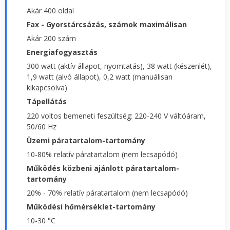
Akár 400 oldal
Fax - Gyorstárcsázás, számok maximálisan
Akár 200 szám
Energiafogyasztás
300 watt (aktív állapot, nyomtatás), 38 watt (készenlét),
1,9 watt (alvó állapot), 0,2 watt (manuálisan
kikapcsolva)
Tápellátás
220 voltos bemeneti feszültség: 220-240 V váltóáram,
50/60 Hz
Üzemi páratartalom-tartomány
10-80% relatív páratartalom (nem lecsapódó)
Működés közbeni ajánlott páratartalom-
tartomány
20% - 70% relatív páratartalom (nem lecsapódó)
Működési hőmérséklet-tartomány
10-30 °C