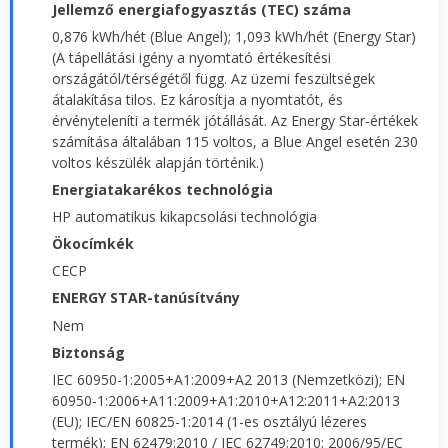
Jellemző energiafogyasztás (TEC) száma
0,876 kWh/hét (Blue Angel); 1,093 kWh/hét (Energy Star)
(A tápellátási igény a nyomtató értékesítési
országától/térségétől függ. Az üzemi feszültségek
átalakítása tilos. Ez károsítja a nyomtatót, és
érvényteleníti a termék jótállását. Az Energy Star-értékek
számítása általában 115 voltos, a Blue Angel esetén 230
voltos készülék alapján történik.)
Energiatakarékos technológia
HP automatikus kikapcsolási technológia
Ökocímkék
CECP
ENERGY STAR-tanúsítvány
Nem
Biztonság
IEC 60950-1:2005+A1:2009+A2 2013 (Nemzetközi); EN
60950-1:2006+A11:2009+A1:2010+A12:2011+A2:2013
(EU); IEC/EN 60825-1:2014 (1-es osztályú lézeres
termék); EN 62479:2010 / IEC 62749:2010; 2006/95/EC