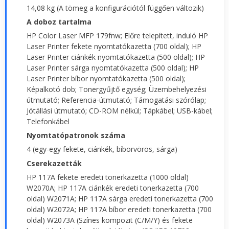
14,08 kg (A tömeg a konfigurációtól függően változik)
A doboz tartalma
HP Color Laser MFP 179fnw; Előre telepített, induló HP
Laser Printer fekete nyomtatókazetta (700 oldal); HP
Laser Printer ciánkék nyomtatókazetta (500 oldal); HP
Laser Printer sárga nyomtatókazetta (500 oldal); HP
Laser Printer bíbor nyomtatókazetta (500 oldal);
Képalkotó dob; Tonergyűjtő egység; Üzembehelyezési
útmutató; Referencia-útmutató; Támogatási szórólap;
Jótállási útmutató; CD-ROM nélkül; Tápkábel; USB-kábel;
Telefonkábel
Nyomtatópatronok száma
4 (egy-egy fekete, ciánkék, bíborvörös, sárga)
Cserekazetták
HP 117A fekete eredeti tonerkazetta (1000 oldal)
W2070A; HP 117A ciánkék eredeti tonerkazetta (700
oldal) W2071A; HP 117A sárga eredeti tonerkazetta (700
oldal) W2072A; HP 117A bíbor eredeti tonerkazetta (700
oldal) W2073A (Színes kompozit (C/M/Y) és fekete