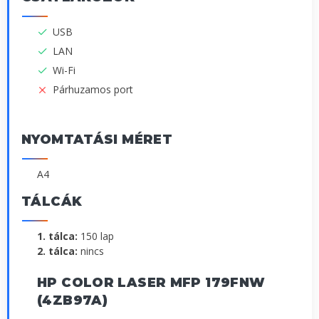
USB
LAN
Wi-Fi
Párhuzamos port
NYOMTATÁSI MÉRET
A4
TÁLCÁK
1. tálca:
150 lap
2. tálca:
nincs
HP COLOR LASER MFP 179FNW
(4ZB97A)