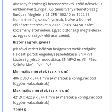
alacsony feszültségű berendezésekről szóló irányelv CE
emblémával (Európa); GS tanúsítvány (Németország,
Európa); Megfelel a 21 CFR 1002.10 és 1002.11
lézerbiztonsági szabványoknak, kivéve a lézerrel
előidézett eltéréseket a 2007. június 24-i 50. számú
közlemény értelmében. Egyéb biztonsági megfelelések
az egyes országok előírásai szerint.
Biztonságfelügyelet
Jelszóval védett hálózati beágyazott webkiszolgáló;
Hálózati portok engedélyezése/letiltása; SNMPv1
közösségi jelszó módosítása; SNMPV2 és V3; IPSec;
Szűrés: MAC, IPv4, IPv6
Minimális méretek (sz x h x m)
406 x 363 x 344,1 mm (A méretek a konfigurációtól
függően változhatnak)
Maximális méretek (sz x h x m)
421,9 x 422,9 x 344,1 mm (A méretek a konfigurációtól
függően változhatnak)
Tömeg