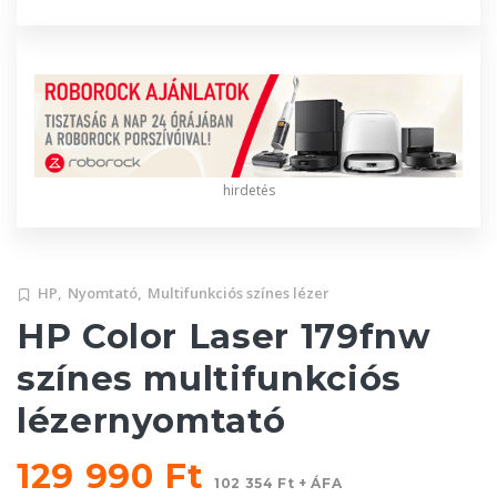
hirdetés
HP,
Nyomtató,
Multifunkciós színes lézer
HP Color Laser 179fnw
színes multifunkciós
lézernyomtató
129 990 Ft
102 354 Ft + ÁFA