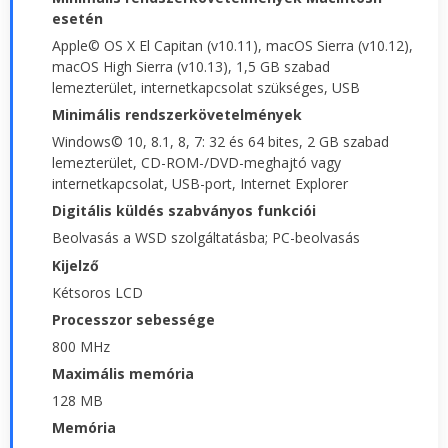
esetén
Apple© OS X El Capitan (v10.11), macOS Sierra (v10.12),
macOS High Sierra (v10.13), 1,5 GB szabad
lemezterület, internetkapcsolat szükséges, USB
Minimális rendszerkövetelmények
Windows© 10, 8.1, 8, 7: 32 és 64 bites, 2 GB szabad
lemezterület, CD-ROM-/DVD-meghajtó vagy
internetkapcsolat, USB-port, Internet Explorer
Digitális küldés szabványos funkciói
Beolvasás a WSD szolgáltatásba; PC-beolvasás
Kijelző
Kétsoros LCD
Processzor sebessége
800 MHz
Maximális memória
128 MB
Memória