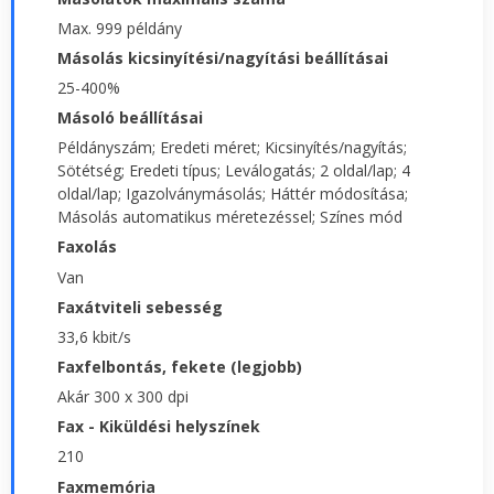
Max. 999 példány
Másolás kicsinyítési/nagyítási beállításai
25-400%
Másoló beállításai
Példányszám; Eredeti méret; Kicsinyítés/nagyítás;
Sötétség; Eredeti típus; Leválogatás; 2 oldal/lap; 4
oldal/lap; Igazolványmásolás; Háttér módosítása;
Másolás automatikus méretezéssel; Színes mód
Faxolás
Van
Faxátviteli sebesség
33,6 kbit/s
Faxfelbontás, fekete (legjobb)
Akár 300 x 300 dpi
Fax - Kiküldési helyszínek
210
Faxmemória