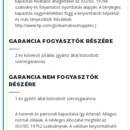
kapacitás hivatalos átlagértékei az ISO/IEC 19798
szabvány és folyamatos nyomtatás alapján. A tényleges
kapacitás nagymértékben függ a kinyomtatott képektől
és más tényezőktől. Részletek:
http://www.hp.com/go/learnaboutsupplies.)
GARANCIA FOGYASZTÓK RÉSZÉRE
2 év kötelező jótállás (gyártó által biztosított
szervizgarancia)
GARANCIA NEM FOGYASZTÓK
RÉSZÉRE
1 év gyártó által biztosított szervizgarancia
A tonerek és patronok kapacitása így értendő: Átlagos
normál oldalak. A névleges kihozatal megfelel az
ISO/IEC 19752 szabványnak. A valóban kinyomtatható