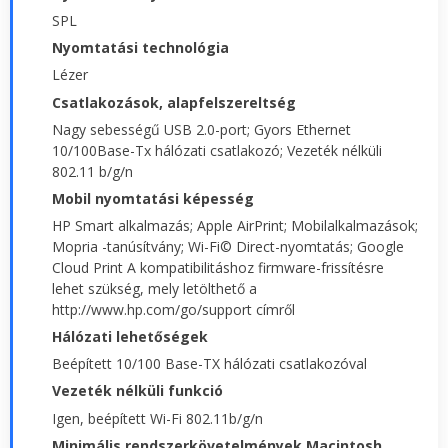
SPL
Nyomtatási technológia
Lézer
Csatlakozások, alapfelszereltség
Nagy sebességű USB 2.0-port; Gyors Ethernet
10/100Base-Tx hálózati csatlakozó; Vezeték nélküli
802.11 b/g/n
Mobil nyomtatási képesség
HP Smart alkalmazás; Apple AirPrint; Mobilalkalmazások;
Mopria -tanúsítvány; Wi-Fi© Direct-nyomtatás; Google
Cloud Print A kompatibilitáshoz firmware-frissítésre
lehet szükség, mely letölthető a
http://www.hp.com/go/support címről
Hálózati lehetőségek
Beépített 10/100 Base-TX hálózati csatlakozóval
Vezeték nélküli funkció
Igen, beépített Wi-Fi 802.11b/g/n
Minimális rendszerkövetelmények Macintosh