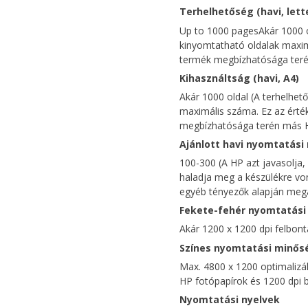
Terhelhetőség (havi, lett
Up to 1000 pagesAkár 1000 o
kinyomtatható oldalak maximá
termék megbízhatósága terén
Kihasználtság (havi, A4)
Akár 1000 oldal (A terhelhe
maximális száma. Ez az érté
megbízhatósága terén más HP
Ajánlott havi nyomtatás
100-300 (A HP azt javasolja
haladja meg a készülékre vo
egyéb tényezők alapján mega
Fekete-fehér nyomtatási
Akár 1200 x 1200 dpi felbon
Színes nyomtatási minősé
Max. 4800 x 1200 optimalizál
HP fotópapírok és 1200 dpi 
Nyomtatási nyelvek