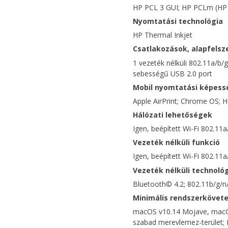
HP PCL 3 GUI; HP PCLm (HP 
Nyomtatási technológia
HP Thermal Inkjet
Csatlakozások, alapfelsz
1 vezeték nélküli 802.11a/b/
sebességű USB 2.0 port
Mobil nyomtatási képess
Apple AirPrint; Chrome OS; 
Hálózati lehetőségek
Igen, beépített Wi-Fi 802.11
Vezeték nélküli funkció
Igen, beépített Wi-Fi 802.11a
Vezeték nélküli technoló
Bluetooth© 4.2; 802.11b/g/n
Minimális rendszerkövet
macOS v10.14 Mojave, macOS
szabad merevlemez-terület; 