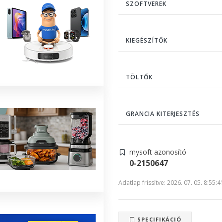
SZOFTVEREK
KIEGÉSZÍTŐK
TÖLTŐK
GRANCIA KITERJESZTÉS
mysoft azonosító
0-2150647
Adatlap frissítve: 2026. 07. 05. 8:55:4
SPECIFIKÁCIÓ