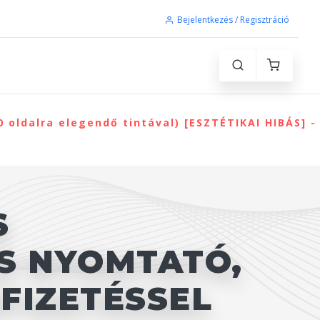
Bejelentkezés / Regisztráció
oldalra elegendő tintával) [ESZTÉTIKAI HIBÁS] -
S
S NYOMTATÓ,
ŐFIZETÉSSEL