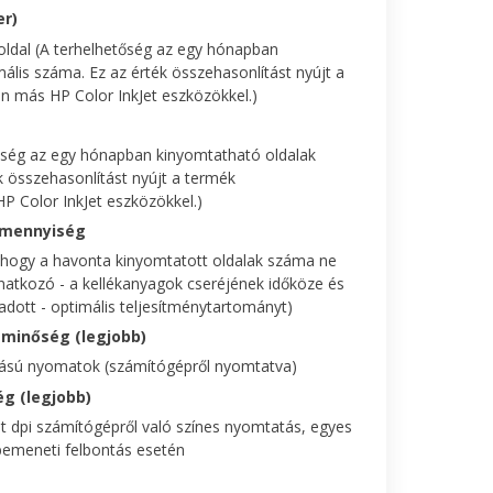
er)
ldal (A terhelhetőség az egy hónapban
lis száma. Ez az érték összehasonlítást nyújt a
 más HP Color InkJet eszközökkel.)
tőség az egy hónapban kinyomtatható oldalak
k összehasonlítást nyújt a termék
 Color InkJet eszközökkel.)
i mennyiség
, hogy a havonta kinyomtatott oldalak száma ne
natkozó - a kellékanyagok cseréjének időköze és
dott - optimális teljesítménytartományt)
 minőség (legjobb)
tású nyomatok (számítógépről nyomtatva)
g (legjobb)
t dpi számítógépről való színes nyomtatás, egyes
bemeneti felbontás esetén