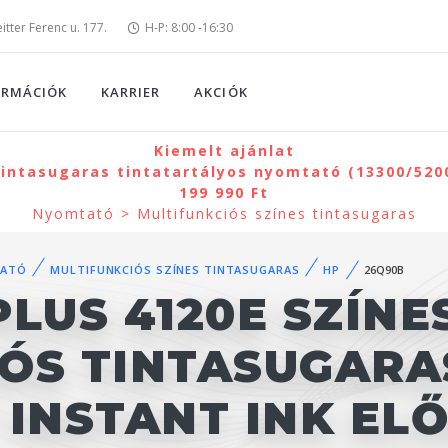
tter Ferenc u. 177.
H-P: 8:00 -16:30
ORMÁCIÓK
KARRIER
AKCIÓK
Kiemelt ajánlat
intasugaras tintatartályos nyomtató (13300/5200 
199 990 Ft
Nyomtató > Multifunkciós színes tintasugaras
ATÓ
MULTIFUNKCIÓS SZÍNES TINTASUGARAS
HP
26Q90B
PLUS 4120E SZÍNE
IÓS TINTASUGARA
 INSTANT INK EL