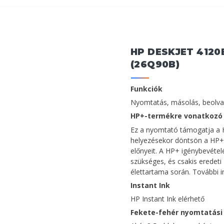
HP DESKJET 4120
(26Q90B)
Funkciók
Nyomtatás, másolás, beolvas
HP+-termékre vonatkozó j
Ez a nyomtató támogatja a 
helyezésekor döntsön a HP+ 
előnyeit. A HP+ igénybevétel
szükséges, és csakis eredeti
élettartama során. További 
Instant Ink
HP Instant Ink elérhető
Fekete-fehér nyomtatási 