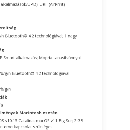
alkalmazások/UPD); URF (AirPrint)
ereltség
g/n Bluetooth© 4.2 technológiával; 1 nagy
ég
HP Smart alkalmazás; Mopria-tanúsítvánnyal
a/b/g/n Bluetooth© 4.2 technológiával
/b/g/n
giák
/a
elmények Macintosh esetén
 v10.15 Catalina, macOS v11 Big Sur; 2 GB
Internetkapcsolat szükséges