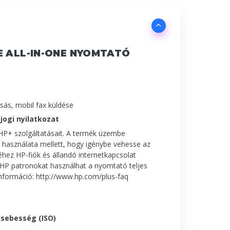
E ALL-IN-ONE NYOMTATÓ
ás, mobil fax küldése
ogi nyilatkozat
HP+ szolgáltatásait. A termék üzembe
használata mellett, hogy igénybe vehesse az
éhez HP-fiók és állandó internetkapcsolat
 HP patronokat használhat a nyomtató teljes
információ: http://www.hp.com/plus-faq
sebesség (ISO)