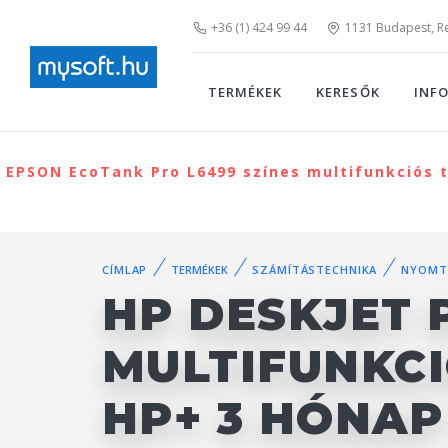
+36 (1) 424 99 44
1131 Budapest, Rei
TERMÉKEK
KERESŐK
INF
EPSON EcoTank Pro L6499 színes multifunkciós t
CÍMLAP
TERMÉKEK
SZÁMÍTÁSTECHNIKA
NYOMT
HP DESKJET 
MULTIFUNKC
HP+ 3 HÓNAP