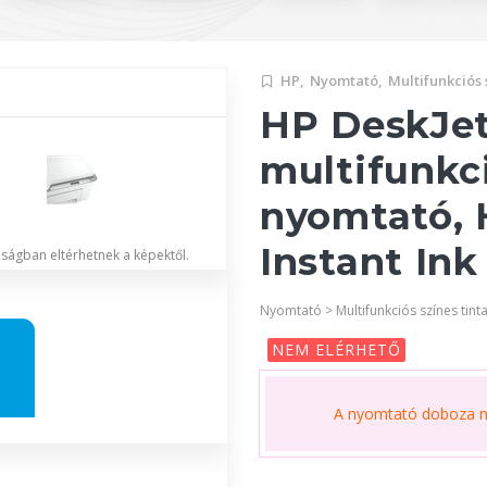
HP,
Nyomtató,
Multifunkciós 
HP DeskJet
multifunkc
nyomtató, 
Instant Ink
lóságban eltérhetnek a képektől.
Nyomtató > Multifunkciós színes tint
NEM ELÉRHETŐ
A nyomtató doboza ne