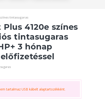
színes tintasugaras
 Plus 4120e színes
iós tintasugaras
HP+ 3 hónap
 előfizetéssel
asugaras
m tartalmaz USB kábelt alaptartozékként.