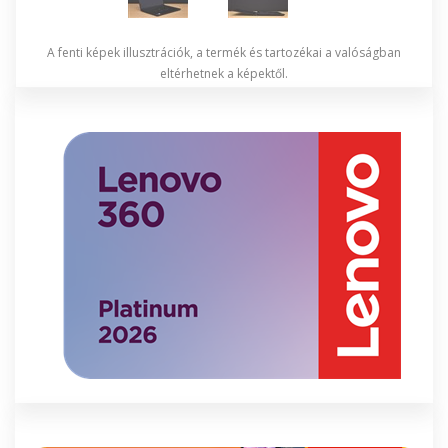
A fenti képek illusztrációk, a termék és tartozékai a valóságban
eltérhetnek a képektől.