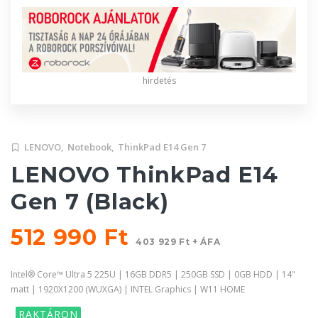
hirdetés
LENOVO,
Notebook,
ThinkPad E14 Gen 7
LENOVO ThinkPad E14
Gen 7 (Black)
512 990 Ft
403 929 Ft + ÁFA
Intel® Core™ Ultra 5 225U | 16GB DDR5 | 250GB SSD | 0GB HDD | 14"
matt | 1920X1200 (WUXGA) | INTEL Graphics | W11 HOME
RAKTÁRON