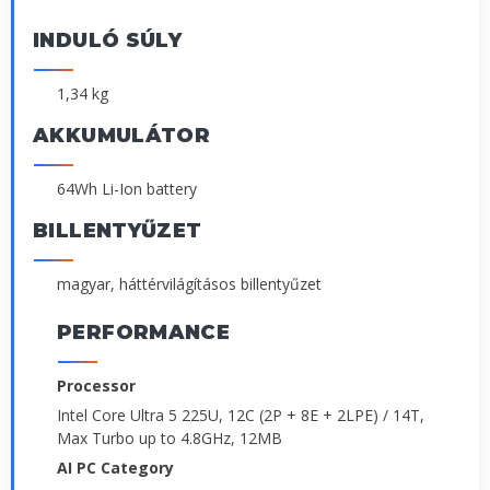
INDULÓ SÚLY
1,34 kg
AKKUMULÁTOR
64Wh Li-Ion battery
BILLENTYŰZET
magyar, háttérvilágításos billentyűzet
PERFORMANCE
Processor
Intel Core Ultra 5 225U, 12C (2P + 8E + 2LPE) / 14T,
Max Turbo up to 4.8GHz, 12MB
AI PC Category