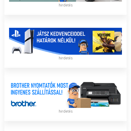
hirdetés
hirdetés
hirdetés