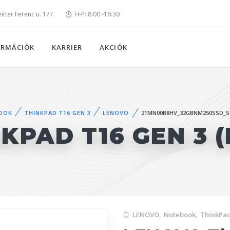
tter Ferenc u. 177.
H-P: 8:00 -16:30
ORMÁCIÓK
KARRIER
AKCIÓK
OOK
THINKPAD T16 GEN 3
LENOVO
21MN00B8HV_32GBNM250SSD_S
KPAD T16 GEN 3 
LENOVO,
Notebook,
ThinkPad