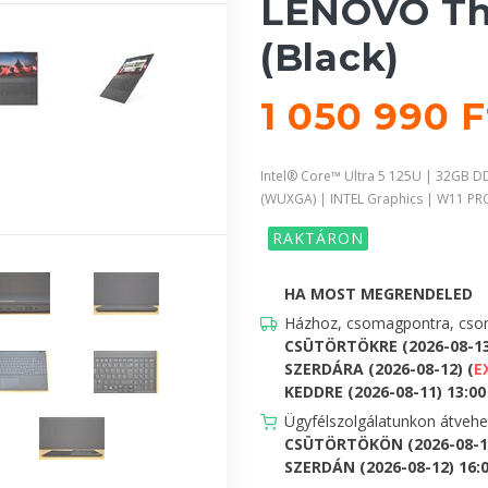
LENOVO Th
(Black)
1 050 990 
Intel® Core™ Ultra 5 125U | 32GB 
(WUXGA) | INTEL Graphics | W11 PR
RAKTÁRON
HA MOST MEGRENDELED
Házhoz, csomagpontra, csom
CSÜTÖRTÖKRE (2026-08-1
SZERDÁRA (2026-08-12) (
E
KEDDRE (2026-08-11) 13:00 
Ügyfélszolgálatunkon átveh
CSÜTÖRTÖKÖN (2026-08-13
SZERDÁN (2026-08-12) 16:00