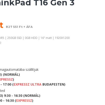
inkPad T16 Gen 3
Ft
827 551 Ft + ÁFA
DDR5 | 250GB SSD | 0GB HDD | 16" matt | 1920X1200
O
agautomatába szállítjuk
3) (NORMÁL)
XPRESSZ
)
- 17:00 (
EXPRESSZ ULTRA
BUDAPESTEN)
eted
) 9:30 - 16:30 (NORMÁL)
 - 16:30 (
EXPRESSZ
)