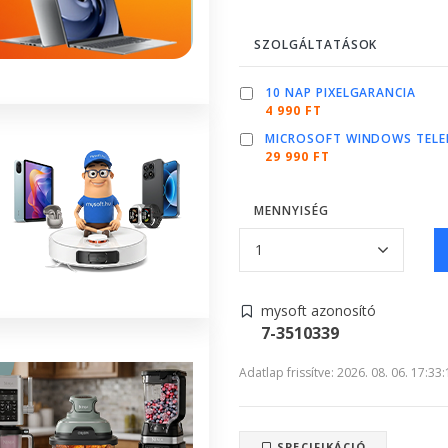
SZOLGÁLTATÁSOK
10 NAP PIXELGARANCIA
4 990 FT
MICROSOFT WINDOWS TELE
29 990 FT
MENNYISÉG
mysoft azonosító
7-3510339
Adatlap frissítve: 2026. 08. 06. 17:33
SPECIFIKÁCIÓ