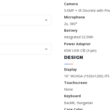
Camera
5.0MP + IR Discrete with Pri
Microphone
2x, 360°
Battery
Integrated 52.5Wh
Power Adapter
65W USB-C© (3-pin)
DESIGN
Display
16" WUXGA (1920x1200) IPS 
Touchscreen
None
Keyboard
Backlit, Hungarian
Case Color