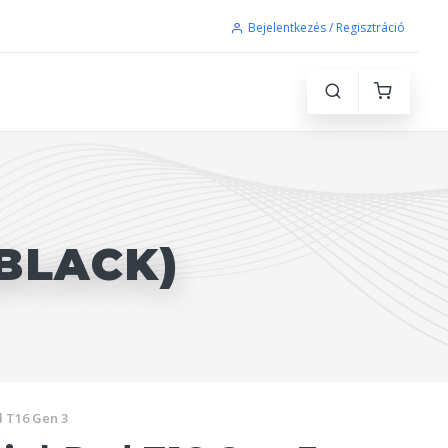
Bejelentkezés / Regisztráció
(BLACK)
 T16 Gen 3