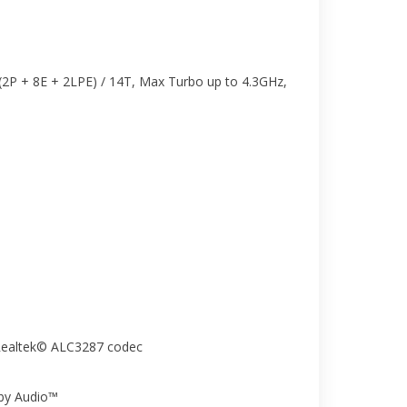
 (2P + 8E + 2LPE) / 14T, Max Turbo up to 4.3GHz,
 Realtek© ALC3287 codec
lby Audio™