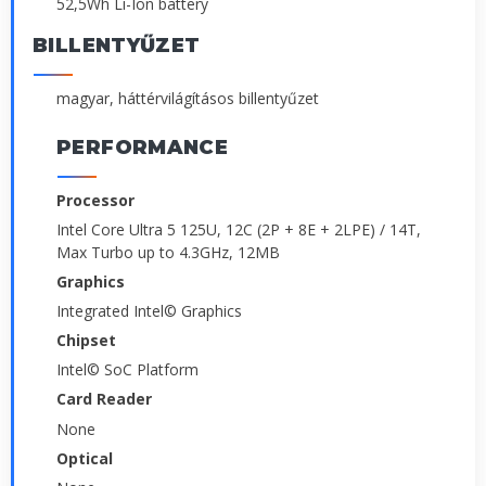
52,5Wh Li-Ion battery
BILLENTYŰZET
magyar, háttérvilágításos billentyűzet
PERFORMANCE
Processor
Intel Core Ultra 5 125U, 12C (2P + 8E + 2LPE) / 14T,
Max Turbo up to 4.3GHz, 12MB
Graphics
Integrated Intel© Graphics
Chipset
Intel© SoC Platform
Card Reader
None
Optical