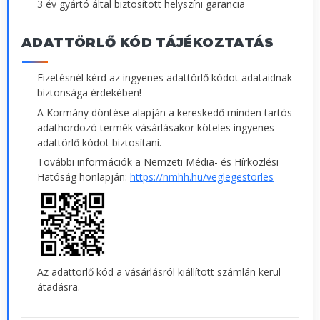
3 év gyártó által biztosított helyszíni garancia
ADATTÖRLŐ KÓD TÁJÉKOZTATÁS
Fizetésnél kérd az ingyenes adattörlő kódot adataidnak
biztonsága érdekében!
A Kormány döntése alapján a kereskedő minden tartós
adathordozó termék vásárlásakor köteles ingyenes
adattörlő kódot biztosítani.
További információk a Nemzeti Média- és Hírközlési
Hatóság honlapján:
https://nmhh.hu/veglegestorles
Az adattörlő kód a vásárlásról kiállított számlán kerül
átadásra.