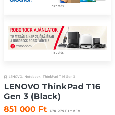
hirdetés
hirdetés
LENOVO,
Notebook,
ThinkPad T16 Gen 3
LENOVO ThinkPad T16
Gen 3 (Black)
851 000 Ft
670 079 Ft + ÁFA