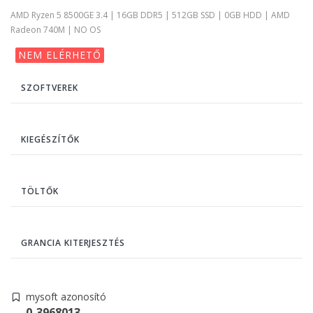
AMD Ryzen 5 8500GE 3.4 | 16GB DDR5 | 512GB SSD | 0GB HDD | AMD
Radeon 740M | NO OS
NEM ELÉRHETŐ
SZOFTVEREK
KIEGÉSZÍTŐK
TÖLTŐK
GRANCIA KITERJESZTÉS
mysoft azonosító
0-3968013