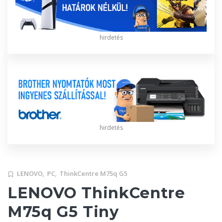
hirdetés
hirdetés
LENOVO,
PC,
ThinkCentre M75q G5
LENOVO ThinkCentre
M75q G5 Tiny