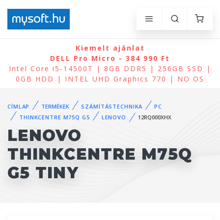
Kiemelt ajánlat
DELL Pro Micro - 384 990 Ft
Intel Core i5-14500T | 8GB DDR5 | 256GB SSD |
0GB HDD | INTEL UHD Graphics 770 | NO OS
CÍMLAP
TERMÉKEK
SZÁMÍTÁSTECHNIKA
PC
THINKCENTRE M75Q G5
LENOVO
12RQ000XHX
LENOVO
THINKCENTRE M75Q
G5 TINY