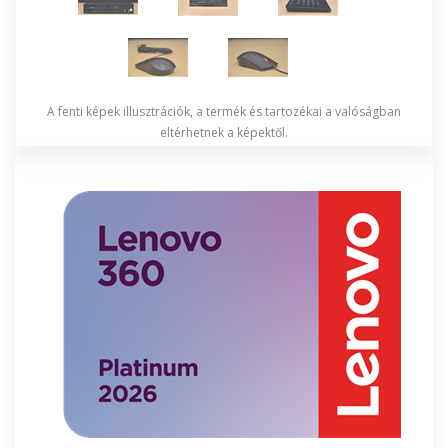
A fenti képek illusztrációk, a termék és tartozékai a valóságban
eltérhetnek a képektől.