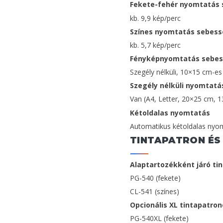
Fekete-fehér nyomtatás
kb. 9,9 kép/perc
Színes nyomtatás sebes
kb. 5,7 kép/perc
Fényképnyomtatás sebe
Szegély nélküli, 10×15 cm-e
Szegély nélküli nyomtatá
Van (A4, Letter, 20×25 cm, 
Kétoldalas nyomtatás
Automatikus kétoldalas nyom
TINTAPATRON ÉS
Alaptartozékként járó ti
PG-540 (fekete)
CL-541 (színes)
Opcionális XL tintapatro
PG-540XL (fekete)