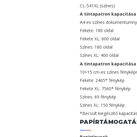
CL-541XL (színes)
A tintapatron kapacitása 
A4-es színes dokumentumn
Fekete: 180 oldal
Fekete XL: 600 oldal
Színes: 180 oldal
Színes XL: 400 oldal
A tintapatron kapacitása 
10×15 cm-es színes fényké
Fekete: 2465* fénykép
Fekete XL: 7560* fénykép
Színes: 69 fénykép
Színes XL: 150 fénykép
*Becsült kiegészítő kapacitá
PAPÍRTÁMOGATÁ
Papírtípusok