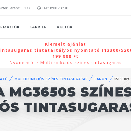
tter Ferenc u. 177.
H-P: 8:00 -16:30
ORMÁCIÓK
KARRIER
AKCIÓK
Kiemelt ajánlat
intasugaras tintatartályos nyomtató (13300/5200 
199 990 Ft
Nyomtató > Multifunkciós színes tintasugaras
ATÓ
MULTIFUNKCIÓS SZÍNES TINTASUGARAS
CANON
0515C109
 MG3650S SZÍNE
IÓS TINTASUGAR