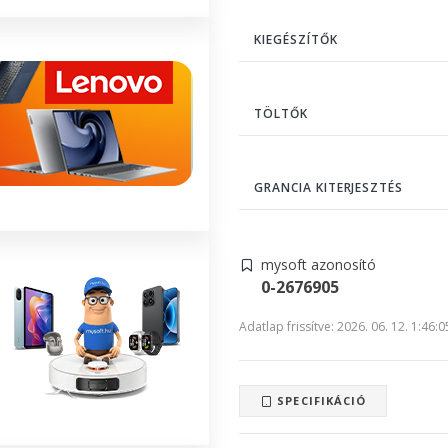
KIEGÉSZÍTŐK
TÖLTŐK
GRANCIA KITERJESZTÉS
mysoft azonosító
0-2676905
Adatlap frissítve: 2026. 06. 12. 1:46:0
SPECIFIKÁCIÓ