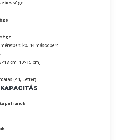
 sebessége
sége
ssége
s méretben: kb. 44 másodperc
s
13×18 cm, 10×15 cm)
tatás (A4, Letter)
 KAPACITÁS
ntapatronok
nok