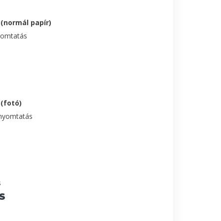
(normál papír)
yomtatás
(fotó)
pnyomtatás
s
S