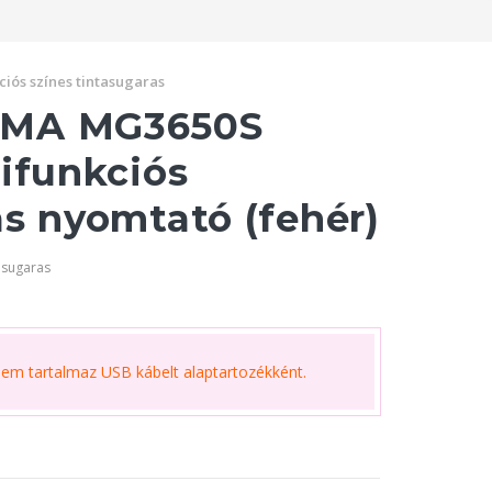
ciós színes tintasugaras
XMA MG3650S
tifunkciós
as nyomtató (fehér)
asugaras
m tartalmaz USB kábelt alaptartozékként.