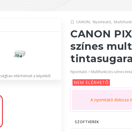
CANON,
Nyomtató,
Multifunk
CANON PI
színes mul
tintasugar
Nyomtató > Multifunkciós színes tint
lóságban eltérhetnek a képektől.
NEM ELÉRHETŐ
A nyomtató doboza ne
SZOFTVEREK