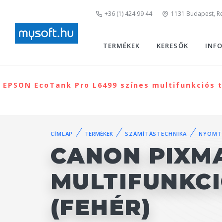
+36 (1) 424 99 44
1131 Budapest, Rei
TERMÉKEK
KERESŐK
INF
EPSON EcoTank Pro L6499 színes multifunkciós t
CÍMLAP
TERMÉKEK
SZÁMÍTÁSTECHNIKA
NYOMT
CANON PIXMA
MULTIFUNKC
(FEHÉR)