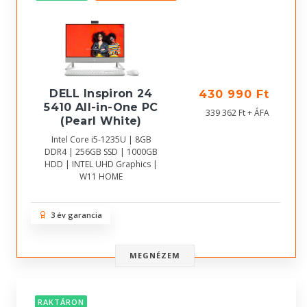
DELL Inspiron 24
430 990 Ft
5410 All-in-One PC
339 362 Ft + ÁFA
(Pearl White)
Intel Core i5-1235U | 8GB
DDR4 | 256GB SSD | 1000GB
HDD | INTEL UHD Graphics |
W11 HOME
3 év garancia
MEGNÉZEM
RAKTÁRON