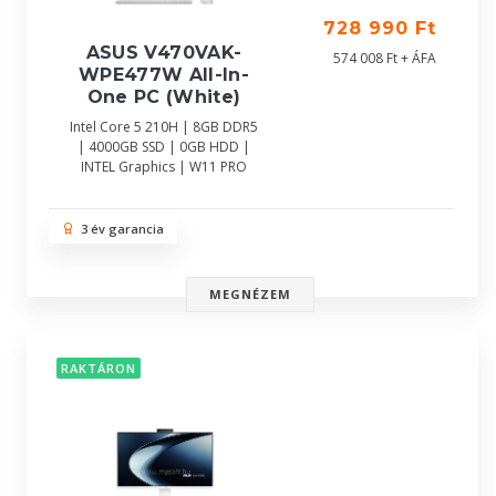
728 990 Ft
ASUS V470VAK-
574 008 Ft + ÁFA
WPE477W All-In-
One PC (White)
Intel Core 5 210H | 8GB DDR5
| 4000GB SSD | 0GB HDD |
INTEL Graphics | W11 PRO
3 év garancia
MEGNÉZEM
RAKTÁRON