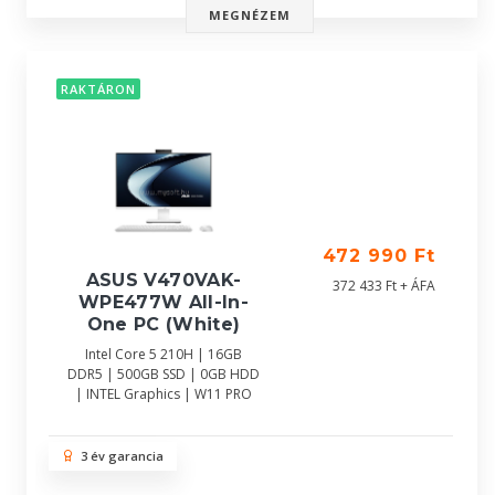
MEGNÉZEM
RAKTÁRON
472 990 Ft
ASUS V470VAK-
372 433 Ft + ÁFA
WPE477W All-In-
One PC (White)
Intel Core 5 210H | 16GB
DDR5 | 500GB SSD | 0GB HDD
| INTEL Graphics | W11 PRO
3 év garancia