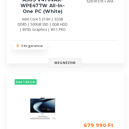
529 913 Ft + ÁFA
WPE477W All-In-
One PC (White)
Intel Core 5 210H | 32GB
DDR5 | 500GB SSD | 0GB HDD
| INTEL Graphics | W11 PRO
3 év garancia
MEGNÉZEM
RAKTÁRON
679 990 Ft