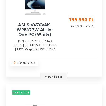
799 990 Ft
ASUS V470VAK-
629 913 Ft + ÁFA
WPE477W All-In-
One PC (White)
Intel Core 5 210H | 64GB
DDR5 | 250GB SSD | 0GB HDD
| INTEL Graphics | W11 HOME
3 év garancia
MEGNÉZEM
RAKTÁRON