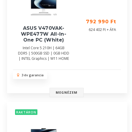
792 990 Ft
ASUS V470VAK-
624 402 Ft + ÁFA
WPE477W All-In-
One PC (White)
Intel Core 5 210H | 64GB
DDR5 | 500GB SSD | 0GB HDD
| INTEL Graphics | W11 HOME
3 év garancia
MEGNÉZEM
RAKTÁRON