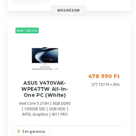
MEGNÉZEM
RAKTÁRON
478 990 Ft
ASUS V470VAK-
377 157 Ft + ÁFA
WPE477W All-In-
One PC (White)
Intel Core 5 210H | 8GB DDR5
| 1000GB SSD | 0GB HDD |
INTEL Graphics | W11 PRO
3 év garancia