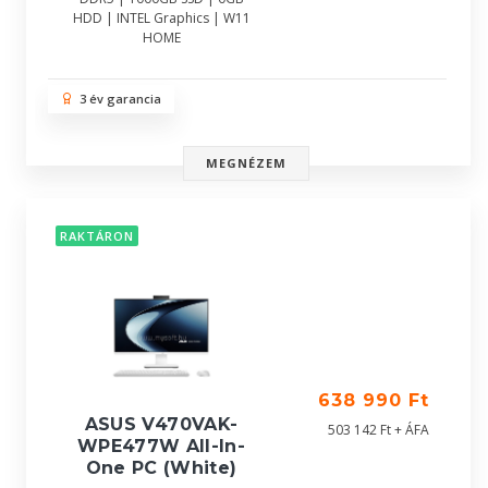
HDD | INTEL Graphics | W11
HOME
3 év garancia
MEGNÉZEM
RAKTÁRON
638 990 Ft
ASUS V470VAK-
503 142 Ft + ÁFA
WPE477W All-In-
One PC (White)