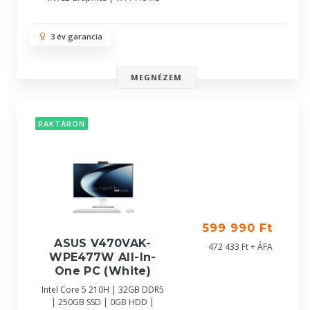
3 év garancia
MEGNÉZEM
RAKTÁRON
599 990 Ft
ASUS V470VAK-
472 433 Ft + ÁFA
WPE477W All-In-
One PC (White)
Intel Core 5 210H | 32GB DDR5
| 250GB SSD | 0GB HDD |