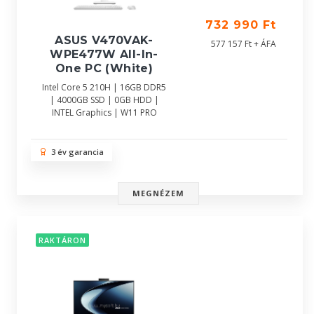
732 990 Ft
ASUS V470VAK-
577 157 Ft + ÁFA
WPE477W All-In-
One PC (White)
Intel Core 5 210H | 16GB DDR5
| 4000GB SSD | 0GB HDD |
INTEL Graphics | W11 PRO
3 év garancia
MEGNÉZEM
RAKTÁRON