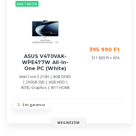
RAKTÁRON
395 990 Ft
ASUS V470VAK-
311 803 Ft + ÁFA
WPE477W All-In-
One PC (White)
Intel Core 5 210H | 8GB DDR5
| 250GB SSD | 0GB HDD |
INTEL Graphics | W11 HOME
3 év garancia
MEGNÉZEM