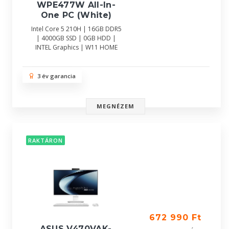
WPE477W All-In-
One PC (White)
Intel Core 5 210H | 16GB DDR5
| 4000GB SSD | 0GB HDD |
INTEL Graphics | W11 HOME
3 év garancia
MEGNÉZEM
RAKTÁRON
672 990 Ft
ASUS V470VAK-