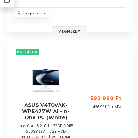
3 év garancia
MEGNÉZEM
RAKTÁRON
592 990 Ft
ASUS V470VAK-
466 921 Ft + ÁFA
WPE477W All-In-
One PC (White)
Intel Core 5 210H | 32GB DDR5
| 500GB SSD | 0GB HDD |
INTEL Graphics | W11 HOME