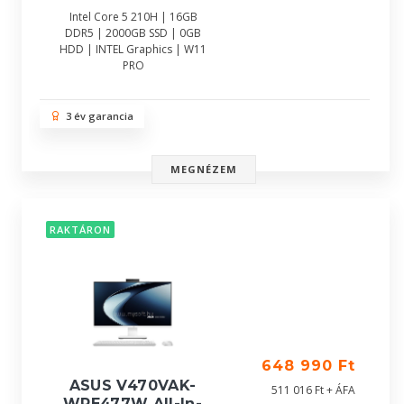
Intel Core 5 210H | 16GB
DDR5 | 2000GB SSD | 0GB
HDD | INTEL Graphics | W11
PRO
3 év garancia
MEGNÉZEM
RAKTÁRON
648 990 Ft
ASUS V470VAK-
511 016 Ft + ÁFA
WPE477W All-In-