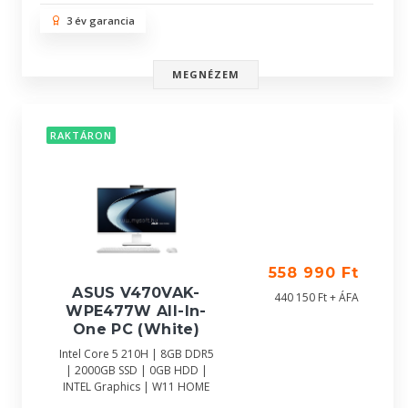
3 év garancia
MEGNÉZEM
RAKTÁRON
558 990 Ft
ASUS V470VAK-
440 150 Ft + ÁFA
WPE477W All-In-
One PC (White)
Intel Core 5 210H | 8GB DDR5
| 2000GB SSD | 0GB HDD |
INTEL Graphics | W11 HOME