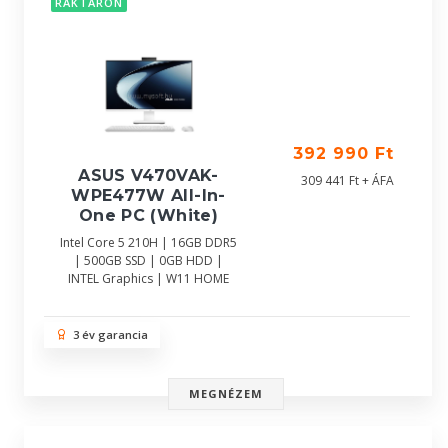
RAKTÁRON
392 990 Ft
ASUS V470VAK-
309 441 Ft + ÁFA
WPE477W All-In-
One PC (White)
Intel Core 5 210H | 16GB DDR5
| 500GB SSD | 0GB HDD |
INTEL Graphics | W11 HOME
3 év garancia
MEGNÉZEM