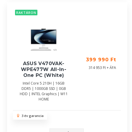
RAKTÁRON
399 990 Ft
ASUS V470VAK-
314 953 Ft + ÁFA
WPE477W All-In-
One PC (White)
Intel Core 5 210H | 16GB
DDR5 | 1000GB SSD | 0GB
HDD | INTEL Graphics | W11
HOME
3 év garancia