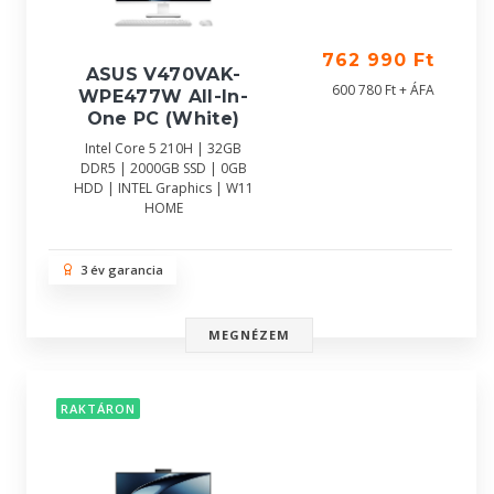
762 990 Ft
ASUS V470VAK-
600 780 Ft + ÁFA
WPE477W All-In-
One PC (White)
Intel Core 5 210H | 32GB
DDR5 | 2000GB SSD | 0GB
HDD | INTEL Graphics | W11
HOME
3 év garancia
MEGNÉZEM
RAKTÁRON