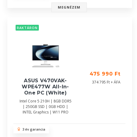
MEGNÉZEM
RAKTÁRON
475 990 Ft
ASUS V470VAK-
374 795 Ft + ÁFA
WPE477W All-In-
One PC (White)
Intel Core 5 210H | 8GB DDR5
| 250GB SSD | 0GB HDD |
INTEL Graphics | W11 PRO
3 év garancia