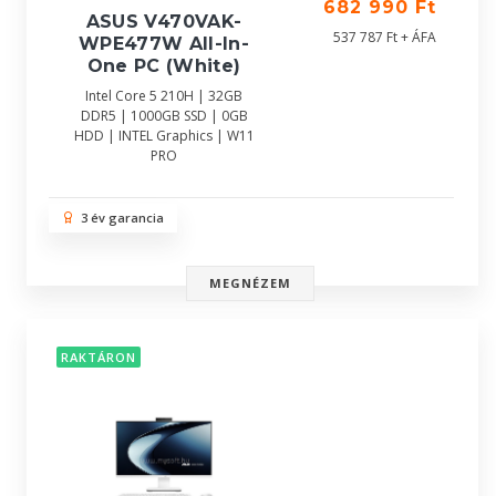
682 990 Ft
ASUS V470VAK-
537 787 Ft + ÁFA
WPE477W All-In-
One PC (White)
Intel Core 5 210H | 32GB
DDR5 | 1000GB SSD | 0GB
HDD | INTEL Graphics | W11
PRO
3 év garancia
MEGNÉZEM
RAKTÁRON