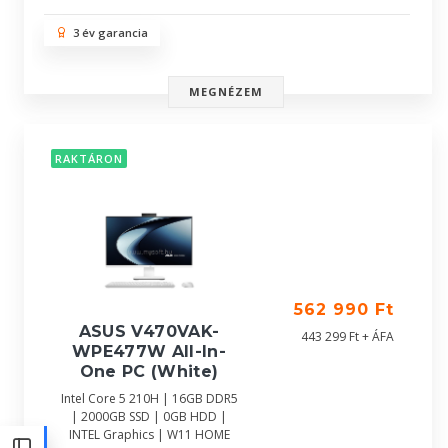
3 év garancia
MEGNÉZEM
RAKTÁRON
562 990 Ft
ASUS V470VAK-
443 299 Ft + ÁFA
WPE477W All-In-
One PC (White)
Intel Core 5 210H | 16GB DDR5
| 2000GB SSD | 0GB HDD |
INTEL Graphics | W11 HOME