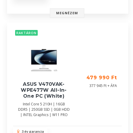
MEGNÉZEM
RAKTÁRON
479 990 Ft
ASUS V470VAK-
377 945 Ft + ÁFA
WPE477W All-In-
One PC (White)
Intel Core 5 210H | 16GB
DDR5 | 250GB SSD | 0GB HDD
| INTEL Graphics | W11 PRO
3 év garancia