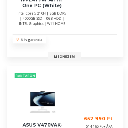
One PC (White)
Intel Core 5 210H | 8GB DDR5
| 4000GB SSD | 0GB HDD |
INTEL Graphics | W11 HOME
3 év garancia
MEGNÉZEM
RAKTÁRON
652 990 Ft
ASUS V470VAK-
514 165 Ft + ÁFA