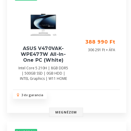
388 990 Ft
ASUS V470VAK-
306 291 Ft + ÁFA
WPE477W All-In-
One PC (White)
Intel Core 5 210H | 8GB DDR5
| 500GB SSD | 0GB HDD |
INTEL Graphics | W11 HOME
3 év garancia
MEGNÉZEM