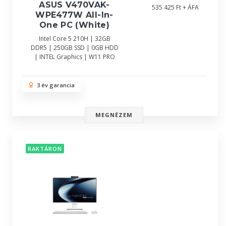
ASUS V470VAK-
535 425 Ft + ÁFA
WPE477W All-In-
One PC (White)
Intel Core 5 210H | 32GB
DDR5 | 250GB SSD | 0GB HDD
| INTEL Graphics | W11 PRO
3 év garancia
MEGNÉZEM
RAKTÁRON