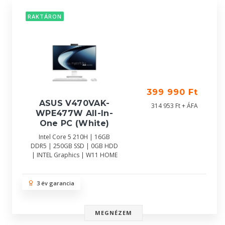
RAKTÁRON
399 990 Ft
ASUS V470VAK-
314 953 Ft + ÁFA
WPE477W All-In-
One PC (White)
Intel Core 5 210H | 16GB
DDR5 | 250GB SSD | 0GB HDD
| INTEL Graphics | W11 HOME
3 év garancia
MEGNÉZEM