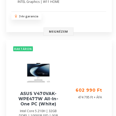
INTEL Graphics | W11 HOME
3 év garancia
MEGNÉZEM
RAKTÁRON
602 990 Ft
ASUS V470VAK-
474 795 Ft + ÁFA
WPE477W All-In-
One PC (White)
Intel Core 5 210H | 32GB
DDR5 | 1000GB SSD | 0GB