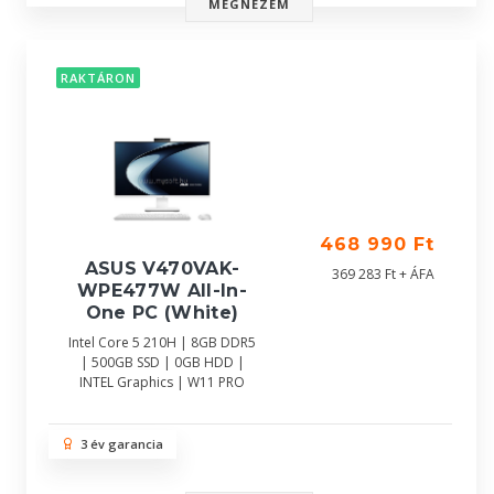
MEGNÉZEM
RAKTÁRON
468 990 Ft
ASUS V470VAK-
369 283 Ft + ÁFA
WPE477W All-In-
One PC (White)
Intel Core 5 210H | 8GB DDR5
| 500GB SSD | 0GB HDD |
INTEL Graphics | W11 PRO
3 év garancia