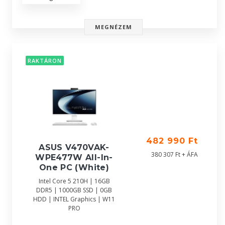
MEGNÉZEM
RAKTÁRON
482 990 Ft
ASUS V470VAK-
380 307 Ft + ÁFA
WPE477W All-In-
One PC (White)
Intel Core 5 210H | 16GB
DDR5 | 1000GB SSD | 0GB
HDD | INTEL Graphics | W11
PRO