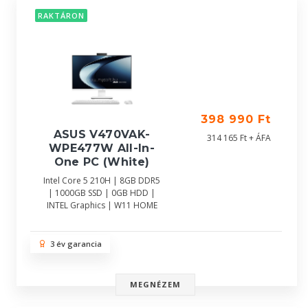
RAKTÁRON
398 990 Ft
ASUS V470VAK-
314 165 Ft + ÁFA
WPE477W All-In-
One PC (White)
Intel Core 5 210H | 8GB DDR5
| 1000GB SSD | 0GB HDD |
INTEL Graphics | W11 HOME
3 év garancia
MEGNÉZEM