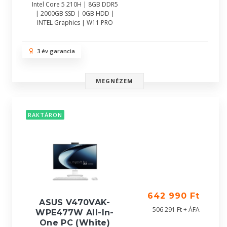
Intel Core 5 210H | 8GB DDR5
| 2000GB SSD | 0GB HDD |
INTEL Graphics | W11 PRO
3 év garancia
MEGNÉZEM
RAKTÁRON
642 990 Ft
ASUS V470VAK-
506 291 Ft + ÁFA
WPE477W All-In-
One PC (White)