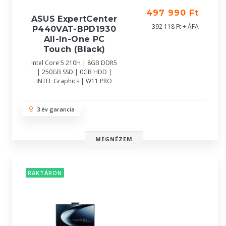
497 990 Ft
ASUS ExpertCenter
392 118 Ft + ÁFA
P440VAT-BPD1930
All-In-One PC
Touch (Black)
Intel Core 5 210H | 8GB DDR5
| 250GB SSD | 0GB HDD |
INTEL Graphics | W11 PRO
3 év garancia
MEGNÉZEM
RAKTÁRON