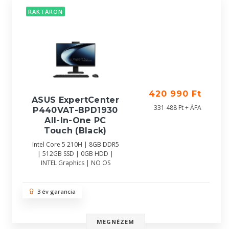
RAKTÁRON
420 990 Ft
ASUS ExpertCenter
331 488 Ft + ÁFA
P440VAT-BPD1930
All-In-One PC
Touch (Black)
Intel Core 5 210H | 8GB DDR5
| 512GB SSD | 0GB HDD |
INTEL Graphics | NO OS
3 év garancia
MEGNÉZEM