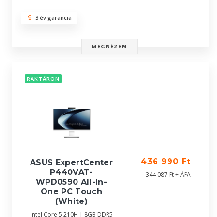
3 év garancia
MEGNÉZEM
RAKTÁRON
436 990 Ft
ASUS ExpertCenter
P440VAT-
344 087 Ft + ÁFA
WPD0590 All-In-
One PC Touch
(White)
Intel Core 5 210H | 8GB DDR5