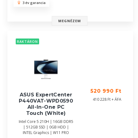
3 év garancia
MEGNÉZEM
RAKTÁRON
520 990 Ft
ASUS ExpertCenter
410 228 Ft + ÁFA
P440VAT-WPD0590
All-In-One PC
Touch (White)
Intel Core 5 210H | 16GB DDR5
| 512GB SSD | 0GB HDD |
INTEL Graphics | W11 PRO