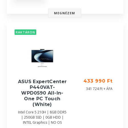
MEGNÉZEM
RAKTÁRON
433 990 Ft
ASUS ExpertCenter
P440VAT-
341 724 Ft + ÁFA
WPD0590 All-In-
One PC Touch
(White)
Intel Core 5 210H | 8GB DDR5
| 250GB SSD | 0GB HDD |
INTEL Graphics | NO OS