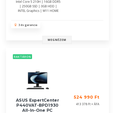
Intel Core 5 210H | 16GB DDR5
| 250GB SSD | 0GB HDD |
INTEL Graphics | W11 HOME
3 év garancia
MEGNÉZEM
RAKTÁRON
524 990 Ft
ASUS ExpertCenter
413 378 Ft + ÁFA
P440VAT-BPD1930
All-In-One PC