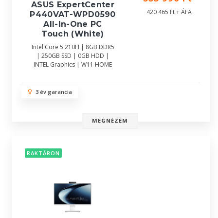
ASUS ExpertCenter
420 465 Ft + ÁFA
P440VAT-WPD0590
All-In-One PC
Touch (White)
Intel Core 5 210H | 8GB DDR5
| 250GB SSD | 0GB HDD |
INTEL Graphics | W11 HOME
3 év garancia
MEGNÉZEM
RAKTÁRON