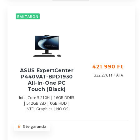
RAKTÁRON
421 990 Ft
ASUS ExpertCenter
332 276 Ft + ÁFA
P440VAT-BPD1930
All-In-One PC
Touch (Black)
Intel Core 5 210H | 16GB DDR5
| 512GB SSD | 0GB HDD |
INTEL Graphics | NO OS
3 év garancia