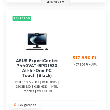
MEGNÉZEM
RAKTÁRON
517 990 Ft
ASUS ExpertCenter
407 866 Ft + ÁFA
P440VAT-BPD1930
All-In-One PC
Touch (Black)
Intel Core 5 210H | 8GB DDR5 |
250GB SSD | 0GB HDD | INTEL
Graphics | W11 HOME
3 év garancia