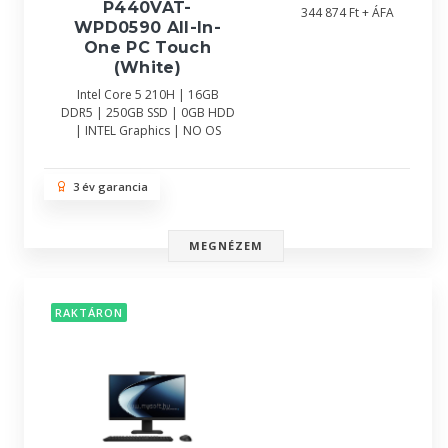
P440VAT-
344 874 Ft + ÁFA
WPD0590 All-In-
One PC Touch
(White)
Intel Core 5 210H | 16GB
DDR5 | 250GB SSD | 0GB HDD
| INTEL Graphics | NO OS
3 év garancia
MEGNÉZEM
RAKTÁRON