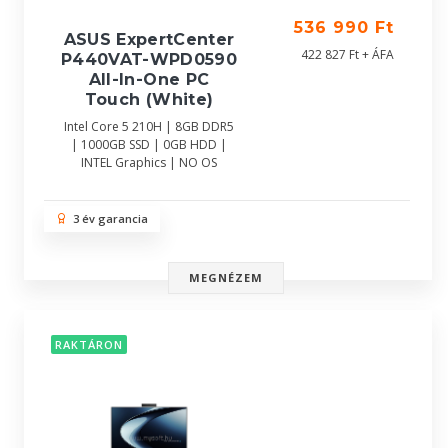
536 990 Ft
ASUS ExpertCenter
422 827 Ft + ÁFA
P440VAT-WPD0590
All-In-One PC
Touch (White)
Intel Core 5 210H | 8GB DDR5
| 1000GB SSD | 0GB HDD |
INTEL Graphics | NO OS
3 év garancia
MEGNÉZEM
RAKTÁRON