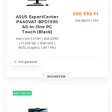
500 990 Ft
ASUS ExpertCenter
394 480 Ft + ÁFA
P440VAT-BPD1930
All-In-One PC
Touch (Black)
Intel Core 5 210H | 8GB DDR5
| 512GB SSD | 0GB HDD |
INTEL Graphics | W11 PRO
3 év garancia
MEGNÉZEM
RAKTÁRON