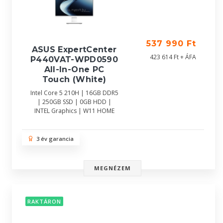
537 990 Ft
ASUS ExpertCenter
423 614 Ft + ÁFA
P440VAT-WPD0590
All-In-One PC
Touch (White)
Intel Core 5 210H | 16GB DDR5
| 250GB SSD | 0GB HDD |
INTEL Graphics | W11 HOME
3 év garancia
MEGNÉZEM
RAKTÁRON