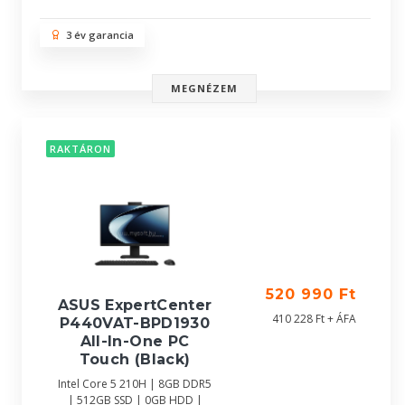
3 év garancia
MEGNÉZEM
RAKTÁRON
520 990 Ft
ASUS ExpertCenter
410 228 Ft + ÁFA
P440VAT-BPD1930
All-In-One PC
Touch (Black)
Intel Core 5 210H | 8GB DDR5
| 512GB SSD | 0GB HDD |