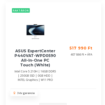
RAKTÁRON
517 990 Ft
ASUS ExpertCenter
407 866 Ft + ÁFA
P440VAT-WPD0590
All-In-One PC
Touch (White)
Intel Core 5 210H | 16GB DDR5
| 250GB SSD | 0GB HDD |
INTEL Graphics | W11 PRO
3 év garancia