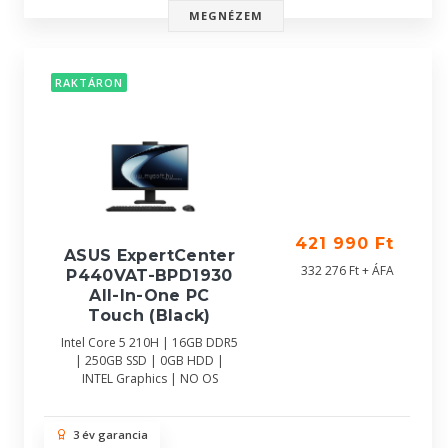
MEGNÉZEM
RAKTÁRON
421 990 Ft
ASUS ExpertCenter
332 276 Ft + ÁFA
P440VAT-BPD1930
All-In-One PC
Touch (Black)
Intel Core 5 210H | 16GB DDR5
| 250GB SSD | 0GB HDD |
INTEL Graphics | NO OS
3 év garancia