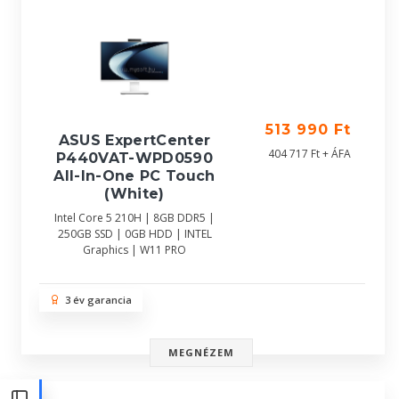
513 990 Ft
ASUS ExpertCenter
404 717 Ft + ÁFA
P440VAT-WPD0590
All-In-One PC Touch
(White)
Intel Core 5 210H | 8GB DDR5 |
250GB SSD | 0GB HDD | INTEL
Graphics | W11 PRO
3 év garancia
MEGNÉZEM