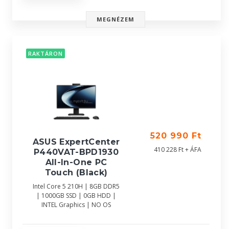
MEGNÉZEM
RAKTÁRON
520 990 Ft
ASUS ExpertCenter
410 228 Ft + ÁFA
P440VAT-BPD1930
All-In-One PC
Touch (Black)
Intel Core 5 210H | 8GB DDR5
| 1000GB SSD | 0GB HDD |
INTEL Graphics | NO OS