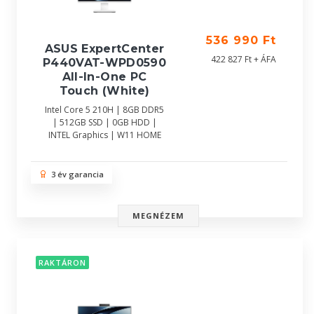
536 990 Ft
ASUS ExpertCenter
422 827 Ft + ÁFA
P440VAT-WPD0590
All-In-One PC
Touch (White)
Intel Core 5 210H | 8GB DDR5
| 512GB SSD | 0GB HDD |
INTEL Graphics | W11 HOME
3 év garancia
MEGNÉZEM
RAKTÁRON