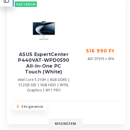
RAKTÁRON
516 990 Ft
ASUS ExpertCenter
407 079 Ft + ÁFA
P440VAT-WPD0590
All-In-One PC
Touch (White)
Intel Core 5 210H | 8GB DDR5 |
512GB SSD | 0GB HDD | INTEL
Graphics | W11 PRO
3 év garancia
MEGNÉZEM