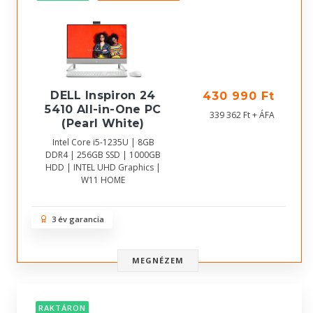
DELL Inspiron 24
430 990 Ft
5410 All-in-One PC
339 362 Ft + ÁFA
(Pearl White)
Intel Core i5-1235U | 8GB
DDR4 | 256GB SSD | 1000GB
HDD | INTEL UHD Graphics |
W11 HOME
3 év garancia
MEGNÉZEM
RAKTÁRON