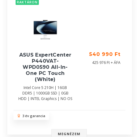
RAKTÁRON
540 990 Ft
ASUS ExpertCenter
P440VAT-
425 976 Ft + ÁFA
WPD0590 All-In-
One PC Touch
(White)
Intel Core 5 210H | 16GB
DDR5 | 1000GB SSD | 0GB
HDD | INTEL Graphics | NO OS
3 év garancia
MEGNÉZEM