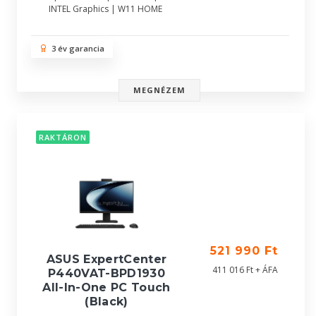
INTEL Graphics | W11 HOME
3 év garancia
MEGNÉZEM
RAKTÁRON
521 990 Ft
ASUS ExpertCenter
411 016 Ft + ÁFA
P440VAT-BPD1930
All-In-One PC Touch
(Black)