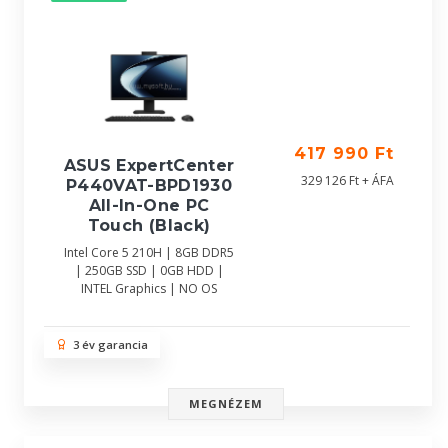
417 990 Ft
ASUS ExpertCenter
329 126 Ft + ÁFA
P440VAT-BPD1930
All-In-One PC
Touch (Black)
Intel Core 5 210H | 8GB DDR5
| 250GB SSD | 0GB HDD |
INTEL Graphics | NO OS
3 év garancia
MEGNÉZEM