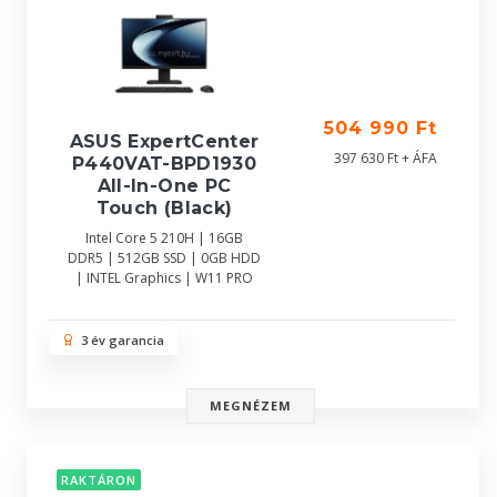
504 990 Ft
ASUS ExpertCenter
397 630 Ft + ÁFA
P440VAT-BPD1930
All-In-One PC
Touch (Black)
Intel Core 5 210H | 16GB
DDR5 | 512GB SSD | 0GB HDD
| INTEL Graphics | W11 PRO
3 év garancia
MEGNÉZEM
RAKTÁRON