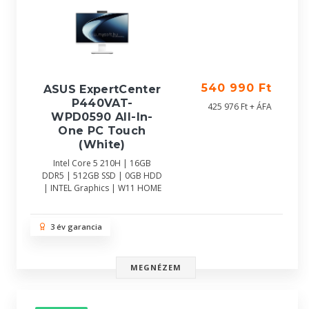
540 990 Ft
ASUS ExpertCenter
P440VAT-
425 976 Ft + ÁFA
WPD0590 All-In-
One PC Touch
(White)
Intel Core 5 210H | 16GB
DDR5 | 512GB SSD | 0GB HDD
| INTEL Graphics | W11 HOME
3 év garancia
MEGNÉZEM