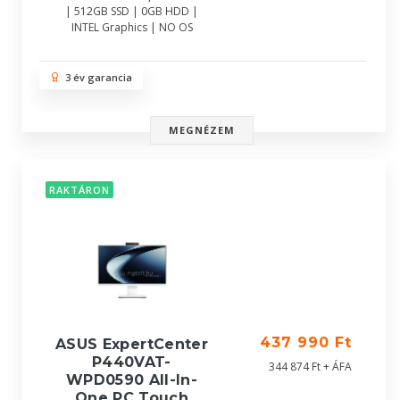
| 512GB SSD | 0GB HDD |
INTEL Graphics | NO OS
3 év garancia
MEGNÉZEM
RAKTÁRON
437 990 Ft
ASUS ExpertCenter
P440VAT-
344 874 Ft + ÁFA
WPD0590 All-In-
One PC Touch