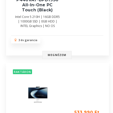
All-In-One PC
Touch (Black)
Intel Core 5 210H | 16GB DDR5
| 1000GB SSD | 0GB HDD |
INTEL Graphics | NO OS
3 év garancia
MEGNÉZEM
RAKTÁRON
533 990 Ft