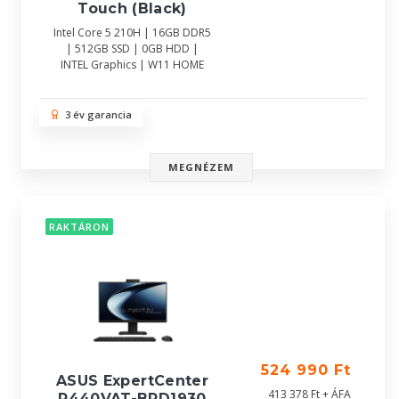
Touch (Black)
Intel Core 5 210H | 16GB DDR5
| 512GB SSD | 0GB HDD |
INTEL Graphics | W11 HOME
3 év garancia
MEGNÉZEM
RAKTÁRON
524 990 Ft
ASUS ExpertCenter
413 378 Ft + ÁFA
P440VAT-BPD1930