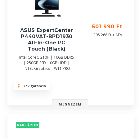
501 990 Ft
ASUS ExpertCenter
395 268 Ft + ÁFA
P440VAT-BPD1930
All-In-One PC
Touch (Black)
Intel Core 5 210H | 16GB DDR5
| 250GB SSD | 0GB HDD |
INTEL Graphics | W11 PRO
3 év garancia
MEGNÉZEM
RAKTÁRON