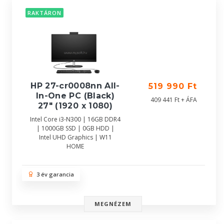
RAKTÁRON
HP 27-cr0008nn All-
519 990 Ft
In-One PC (Black)
409 441 Ft + ÁFA
27" (1920 x 1080)
Intel Core i3-N300 | 16GB DDR4
| 1000GB SSD | 0GB HDD |
Intel UHD Graphics | W11
HOME
3 év garancia
MEGNÉZEM