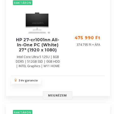
RAKTÁRON
475 990 Ft
HP 27-cr1001nn All-
In-One PC (White)
374 795 Ft + ÁFA
27" (1920 x 1080)
Intel Core Ultra 5 125U | 8GB
DDR5 | 512GB SSD | 0GB HDD
| INTEL Graphics | W11 HOME
3 év garancia
MEGNÉZEM
RAKTÁRON