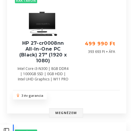
RAKTÁRON
HP 27-cr0008nn
499 990 Ft
All-In-One PC
393 693 Ft + ÁFA
(Black) 27" (1920 x
1080)
Intel Core i3-N300 | 8GB DDR4
| 1000GB SSD | 0GB HDD |
Intel UHD Graphics | W11 PRO
3 év garancia
MEGNÉZEM