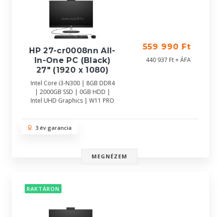
559 990 Ft
HP 27-cr0008nn All-
In-One PC (Black)
440 937 Ft + ÁFA
27" (1920 x 1080)
Intel Core i3-N300 | 8GB DDR4
| 2000GB SSD | 0GB HDD |
Intel UHD Graphics | W11 PRO
3 év garancia
MEGNÉZEM
RAKTÁRON