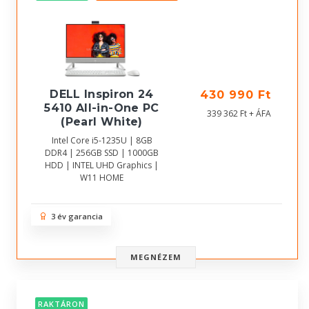
DELL Inspiron 24
430 990 Ft
5410 All-in-One PC
339 362 Ft + ÁFA
(Pearl White)
Intel Core i5-1235U | 8GB
DDR4 | 256GB SSD | 1000GB
HDD | INTEL UHD Graphics |
W11 HOME
3 év garancia
MEGNÉZEM
RAKTÁRON