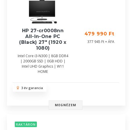
HP 27-cr0008nn
479 990 Ft
All-In-One PC
377 945 Ft + ÁFA
(Black) 27" (1920 x
1080)
Intel Core i3-N300 | 8GB DDR4
| 2000GB SSD | 0GB HDD |
Intel UHD Graphics | W11
HOME
3 év garancia
MEGNÉZEM
RAKTÁRON