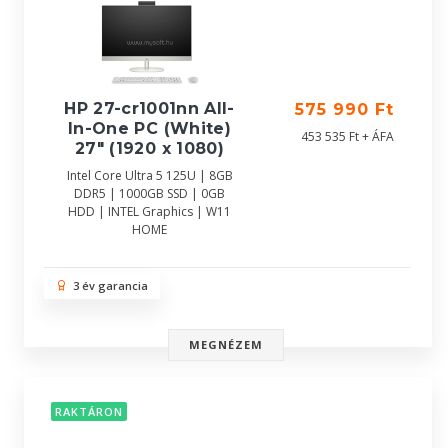
HP 27-cr1001nn All-
575 990 Ft
In-One PC (White)
453 535 Ft + ÁFA
27" (1920 x 1080)
Intel Core Ultra 5 125U | 8GB
DDR5 | 1000GB SSD | 0GB
HDD | INTEL Graphics | W11
HOME
3 év garancia
MEGNÉZEM
RAKTÁRON