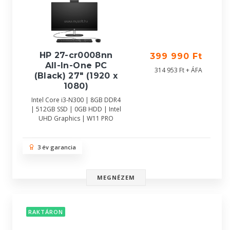
HP 27-cr0008nn
399 990 Ft
All-In-One PC
314 953 Ft + ÁFA
(Black) 27" (1920 x
1080)
Intel Core i3-N300 | 8GB DDR4
| 512GB SSD | 0GB HDD | Intel
UHD Graphics | W11 PRO
3 év garancia
MEGNÉZEM
RAKTÁRON