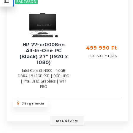
RAKTÁRON
HP 27-cr0008nn
499 990 Ft
All-In-One PC
393 693 Ft + ÁFA
(Black) 27" (1920 x
1080)
Intel Core i3-N300 | 16GB
DDR4 | 512GB SSD | 0GB HDD
| Intel UHD Graphics | W11
PRO
3 év garancia
MEGNÉZEM