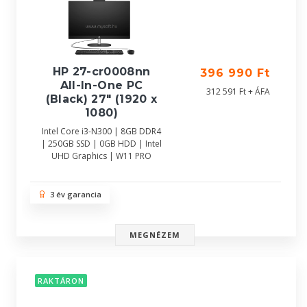
HP 27-cr0008nn
396 990 Ft
All-In-One PC
312 591 Ft + ÁFA
(Black) 27" (1920 x
1080)
Intel Core i3-N300 | 8GB DDR4
| 250GB SSD | 0GB HDD | Intel
UHD Graphics | W11 PRO
3 év garancia
MEGNÉZEM
RAKTÁRON