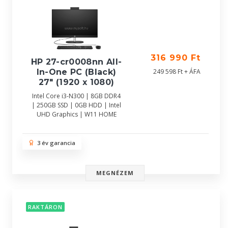
316 990 Ft
HP 27-cr0008nn All-
In-One PC (Black)
249 598 Ft + ÁFA
27" (1920 x 1080)
Intel Core i3-N300 | 8GB DDR4
| 250GB SSD | 0GB HDD | Intel
UHD Graphics | W11 HOME
3 év garancia
MEGNÉZEM
RAKTÁRON