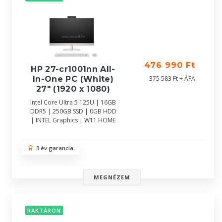
476 990 Ft
HP 27-cr1001nn All-
In-One PC (White)
375 583 Ft + ÁFA
27" (1920 x 1080)
Intel Core Ultra 5 125U | 16GB
DDR5 | 250GB SSD | 0GB HDD
| INTEL Graphics | W11 HOME
3 év garancia
MEGNÉZEM
RAKTÁRON