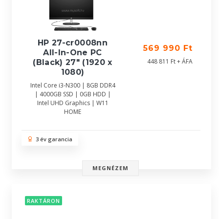
HP 27-cr0008nn
569 990 Ft
All-In-One PC
448 811 Ft + ÁFA
(Black) 27" (1920 x
1080)
Intel Core i3-N300 | 8GB DDR4
| 4000GB SSD | 0GB HDD |
Intel UHD Graphics | W11
HOME
3 év garancia
MEGNÉZEM
RAKTÁRON