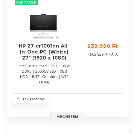
RAKTÁRON
HP 27-cr1001nn All-
639 990 Ft
In-One PC (White)
503 929 Ft + ÁFA
27" (1920 x 1080)
Intel Core Ultra 5 125U | 16GB
DDR5 | 2000GB SSD | 0GB
HDD | INTEL Graphics | W11
HOME
3 év garancia
MEGNÉZEM