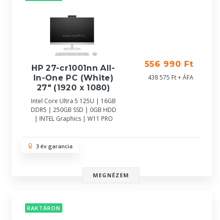
556 990 Ft
HP 27-cr1001nn All-
In-One PC (White)
438 575 Ft + ÁFA
27" (1920 x 1080)
Intel Core Ultra 5 125U | 16GB
DDR5 | 250GB SSD | 0GB HDD
| INTEL Graphics | W11 PRO
3 év garancia
MEGNÉZEM
RAKTÁRON