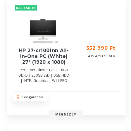
RAKTÁRON
552 990 Ft
HP 27-cr1001nn All-
In-One PC (White)
435 425 Ft + ÁFA
27" (1920 x 1080)
Intel Core Ultra 5 125U | 8GB
DDR5 | 250GB SSD | 0GB HDD
| INTEL Graphics | W11 PRO
3 év garancia
MEGNÉZEM