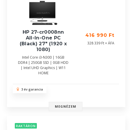
HP 27-cr0008nn
416 990 Ft
All-In-One PC
328 339 Ft + ÁFA
(Black) 27" (1920 x
1080)
Intel Core i3-N300 | 16GB
DDR4 | 250GB SSD | 0GB HDD
| Intel UHD Graphics | W11
HOME
3 év garancia
MEGNÉZEM
RAKTÁRON