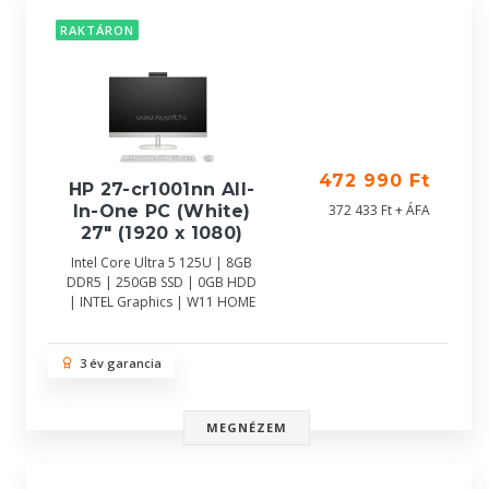
RAKTÁRON
472 990 Ft
HP 27-cr1001nn All-
In-One PC (White)
372 433 Ft + ÁFA
27" (1920 x 1080)
Intel Core Ultra 5 125U | 8GB
DDR5 | 250GB SSD | 0GB HDD
| INTEL Graphics | W11 HOME
3 év garancia
MEGNÉZEM