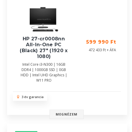
HP 27-cr0008nn
599 990 Ft
All-In-One PC
472 433 Ft + ÁFA
(Black) 27" (1920 x
1080)
Intel Core i3-N300 | 16GB
DDR4 | 1000GB SSD | 0GB
HDD | Intel UHD Graphics |
W11 PRO
3 év garancia
MEGNÉZEM