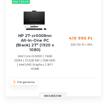
RAKTÁRON
HP 27-cr0008nn
419 990 Ft
All-In-One PC
330 701 Ft + ÁFA
(Black) 27" (1920 x
1080)
Intel Core i3-N300 | 16GB
DDR4 | 512GB SSD | 0GB HDD
| Intel UHD Graphics | W11
HOME
3 év garancia
MEGNÉZEM