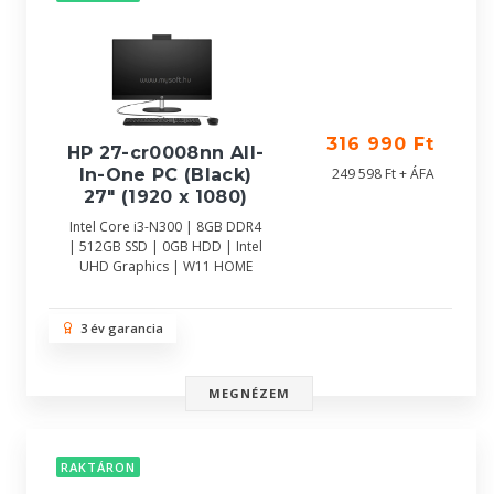
316 990 Ft
HP 27-cr0008nn All-
In-One PC (Black)
249 598 Ft + ÁFA
27" (1920 x 1080)
Intel Core i3-N300 | 8GB DDR4
| 512GB SSD | 0GB HDD | Intel
UHD Graphics | W11 HOME
3 év garancia
MEGNÉZEM
RAKTÁRON