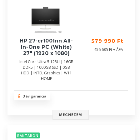
HP 27-cr1001nn All-
579 990 Ft
In-One PC (White)
456 685 Ft + ÁFA
27" (1920 x 1080)
Intel Core Ultra 5 125U | 16GB
DDR5 | 1000GB SSD | 0GB
HDD | INTEL Graphics | W11
HOME
3 év garancia
MEGNÉZEM
RAKTÁRON