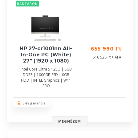
RAKTÁRON
HP 27-cr1001nn All-
655 990 Ft
In-One PC (White)
516 528 Ft + ÁFA
27" (1920 x 1080)
Intel Core Ultra 5 125U | 8GB
DDR5 | 1000GB SSD | 0GB
HDD | INTEL Graphics | W11
PRO
3 év garancia
MEGNÉZEM