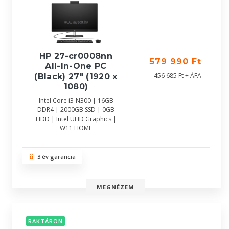
HP 27-cr0008nn
579 990 Ft
All-In-One PC
456 685 Ft + ÁFA
(Black) 27" (1920 x
1080)
Intel Core i3-N300 | 16GB
DDR4 | 2000GB SSD | 0GB
HDD | Intel UHD Graphics |
W11 HOME
3 év garancia
MEGNÉZEM
RAKTÁRON