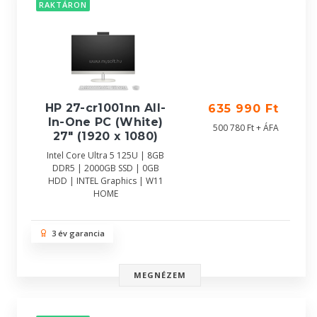
RAKTÁRON
HP 27-cr1001nn All-
635 990 Ft
In-One PC (White)
500 780 Ft + ÁFA
27" (1920 x 1080)
Intel Core Ultra 5 125U | 8GB
DDR5 | 2000GB SSD | 0GB
HDD | INTEL Graphics | W11
HOME
3 év garancia
MEGNÉZEM