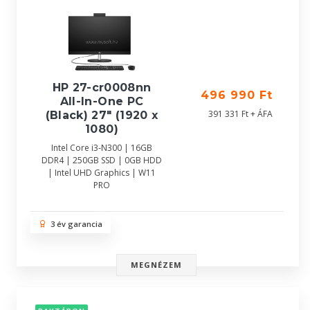
HP 27-cr0008nn
496 990 Ft
All-In-One PC
391 331 Ft + ÁFA
(Black) 27" (1920 x
1080)
Intel Core i3-N300 | 16GB
DDR4 | 250GB SSD | 0GB HDD
| Intel UHD Graphics | W11
PRO
3 év garancia
MEGNÉZEM