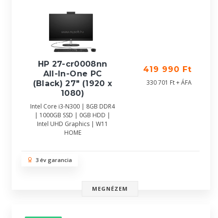
HP 27-cr0008nn
419 990 Ft
All-In-One PC
330 701 Ft + ÁFA
(Black) 27" (1920 x
1080)
Intel Core i3-N300 | 8GB DDR4
| 1000GB SSD | 0GB HDD |
Intel UHD Graphics | W11
HOME
3 év garancia
MEGNÉZEM