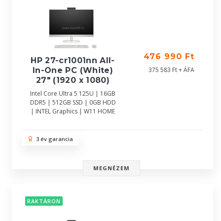
476 990 Ft
HP 27-cr1001nn All-
In-One PC (White)
375 583 Ft + ÁFA
27" (1920 x 1080)
Intel Core Ultra 5 125U | 16GB
DDR5 | 512GB SSD | 0GB HDD
| INTEL Graphics | W11 HOME
3 év garancia
MEGNÉZEM
RAKTÁRON