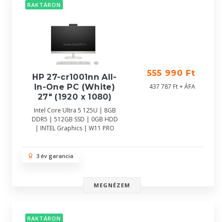
RAKTÁRON
555 990 Ft
HP 27-cr1001nn All-
In-One PC (White)
437 787 Ft + ÁFA
27" (1920 x 1080)
Intel Core Ultra 5 125U | 8GB
DDR5 | 512GB SSD | 0GB HDD
| INTEL Graphics | W11 PRO
3 év garancia
MEGNÉZEM
RAKTÁRON