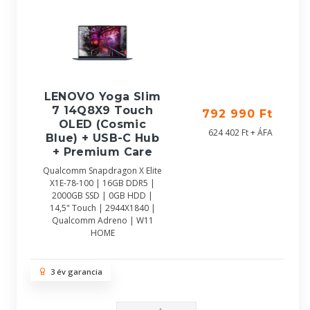
LENOVO Yoga Slim
7 14Q8X9 Touch
792 990 Ft
OLED (Cosmic
624 402 Ft + ÁFA
Blue) + USB-C Hub
+ Premium Care
Qualcomm Snapdragon X Elite
X1E-78-100 | 16GB DDR5 |
2000GB SSD | 0GB HDD |
14,5" Touch | 2944X1840 |
Qualcomm Adreno | W11
HOME
3 év garancia