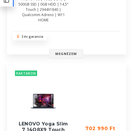
500GB SSD | 0GB HDD | 14,5"
Touch | 2944X1840 |
Qualcomm Adreno | W11
HOME
3 év garancia
MEGNÉZEM
RAKTÁRON
LENOVO Yoga Slim
702 990 Ft
7 14Q8X9 Touch