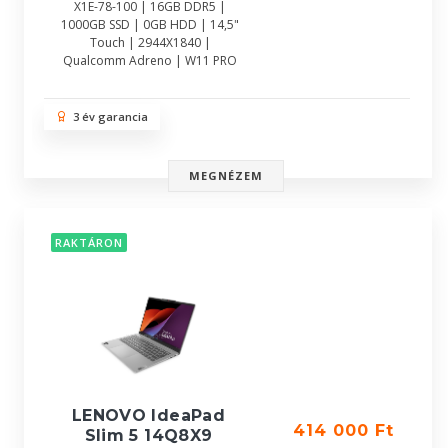
X1E-78-100 | 16GB DDR5 |
1000GB SSD | 0GB HDD | 14,5"
Touch | 2944X1840 |
Qualcomm Adreno | W11 PRO
3 év garancia
MEGNÉZEM
RAKTÁRON
LENOVO IdeaPad
414 000 Ft
Slim 5 14Q8X9