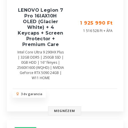
LENOVO Legion 7
Pro 16IAX10H
OLED (Glacier
1 925 990 Ft
White) + 4
1 516 528 Ft + ÁFA
Keycaps + Screen
Protector +
Premium Care
Intel Core Ultra 9 290HX Plus
| 32GB DDR5 | 250GB SSD |
0GB HDD | 16" fényes |
2560X1600 (WQHD) | NVIDIA
GeForce RTX 5090 24GB |
W11 HOME
3 év garancia
MEGNÉZEM