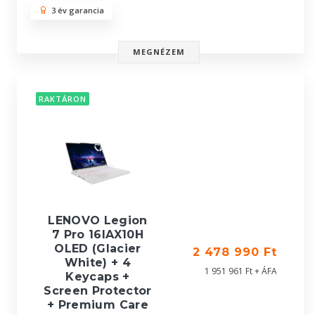
3 év garancia
MEGNÉZEM
RAKTÁRON
LENOVO Legion
7 Pro 16IAX10H
OLED (Glacier
2 478 990 Ft
White) + 4
1 951 961 Ft + ÁFA
Keycaps +
Screen Protector
+ Premium Care