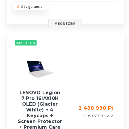
3 év garancia
MEGNÉZEM
RAKTÁRON
LENOVO Legion
7 Pro 16IAX10H
OLED (Glacier
2 488 990 Ft
White) + 4
Keycaps +
1 959 835 Ft + ÁFA
Screen Protector
+ Premium Care