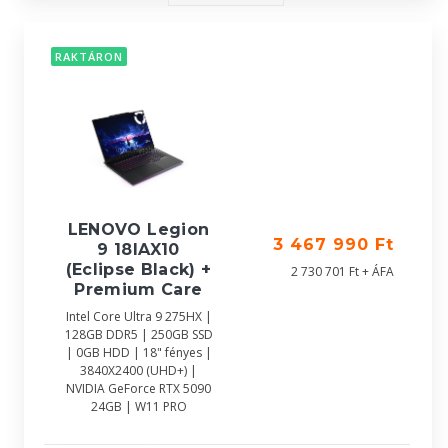
RAKTÁRON
LENOVO Legion
3 467 990 Ft
9 18IAX10
(Eclipse Black) +
2 730 701 Ft + ÁFA
Premium Care
Intel Core Ultra 9 275HX |
128GB DDR5 | 250GB SSD
| 0GB HDD | 18" fényes |
3840X2400 (UHD+) |
NVIDIA GeForce RTX 5090
24GB | W11 PRO