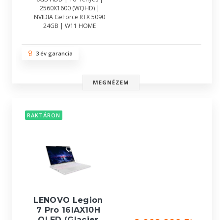
2560X1600 (WQHD) |
NVIDIA GeForce RTX 5090
24GB | W11 HOME
3 év garancia
MEGNÉZEM
RAKTÁRON
LENOVO Legion
7 Pro 16IAX10H
OLED (Glacier