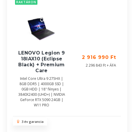
RAKTÁRON
LENOVO Legion 9
2 916 990 Ft
18IAX10 (Eclipse
Black) + Premium
2 296 843 Ft + ÁFA
Care
Intel Core Ultra 9 275HX |
8GB DDR5 | 4000GB SSD |
0GB HDD | 18" fényes |
3840X2400 (UHD+) | NVIDIA
GeForce RTX 5090 24GB |
W11 PRO
3 év garancia