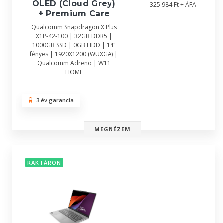
OLED (Cloud Grey)
325 984 Ft + ÁFA
+ Premium Care
Qualcomm Snapdragon X Plus
X1P-42-100 | 32GB DDR5 |
1000GB SSD | 0GB HDD | 14"
fényes | 1920X1200 (WUXGA) |
Qualcomm Adreno | W11
HOME
3 év garancia
MEGNÉZEM
RAKTÁRON