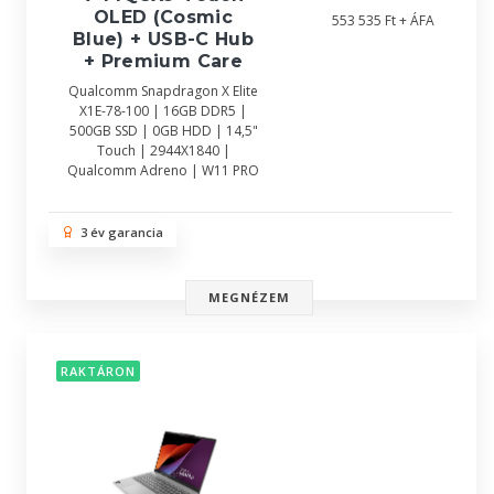
OLED (Cosmic
553 535 Ft + ÁFA
Blue) + USB-C Hub
+ Premium Care
Qualcomm Snapdragon X Elite
X1E-78-100 | 16GB DDR5 |
500GB SSD | 0GB HDD | 14,5"
Touch | 2944X1840 |
Qualcomm Adreno | W11 PRO
3 év garancia
MEGNÉZEM
RAKTÁRON