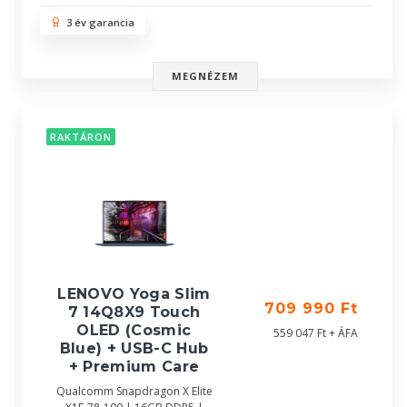
3 év garancia
MEGNÉZEM
RAKTÁRON
LENOVO Yoga Slim
709 990 Ft
7 14Q8X9 Touch
OLED (Cosmic
559 047 Ft + ÁFA
Blue) + USB-C Hub
+ Premium Care
Qualcomm Snapdragon X Elite