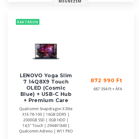
MEGNÉZEM
RAKTÁRON
LENOVO Yoga Slim
872 990 Ft
7 14Q8X9 Touch
OLED (Cosmic
687 394 Ft + ÁFA
Blue) + USB-C Hub
+ Premium Care
Qualcomm Snapdragon X Elite
X1E-78-100 | 16GB DDR5 |
2000GB SSD | 0GB HDD |
14,5" Touch | 2944X1840 |
Qualcomm Adreno | W11 PRO