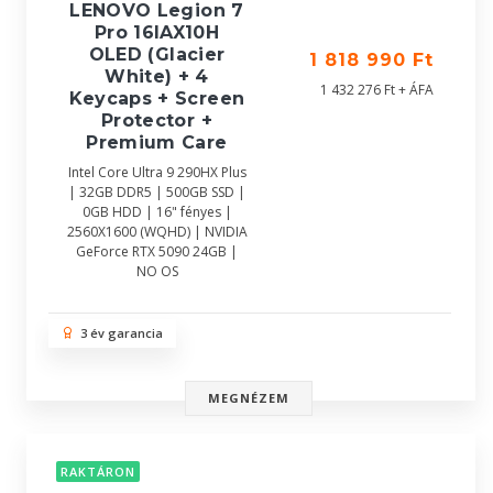
LENOVO Legion 7
Pro 16IAX10H
OLED (Glacier
1 818 990 Ft
White) + 4
1 432 276 Ft + ÁFA
Keycaps + Screen
Protector +
Premium Care
Intel Core Ultra 9 290HX Plus
| 32GB DDR5 | 500GB SSD |
0GB HDD | 16" fényes |
2560X1600 (WQHD) | NVIDIA
GeForce RTX 5090 24GB |
NO OS
3 év garancia
MEGNÉZEM
RAKTÁRON