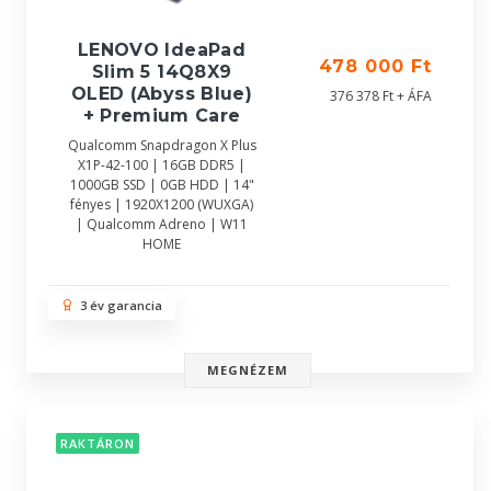
LENOVO IdeaPad
478 000 Ft
Slim 5 14Q8X9
OLED (Abyss Blue)
376 378 Ft + ÁFA
+ Premium Care
Qualcomm Snapdragon X Plus
X1P-42-100 | 16GB DDR5 |
1000GB SSD | 0GB HDD | 14"
fényes | 1920X1200 (WUXGA)
| Qualcomm Adreno | W11
HOME
3 év garancia
MEGNÉZEM
RAKTÁRON