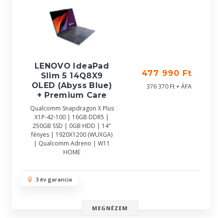
LENOVO IdeaPad
477 990 Ft
Slim 5 14Q8X9
OLED (Abyss Blue)
376 370 Ft + ÁFA
+ Premium Care
Qualcomm Snapdragon X Plus
X1P-42-100 | 16GB DDR5 |
250GB SSD | 0GB HDD | 14"
fényes | 1920X1200 (WUXGA)
| Qualcomm Adreno | W11
HOME
3 év garancia
MEGNÉZEM