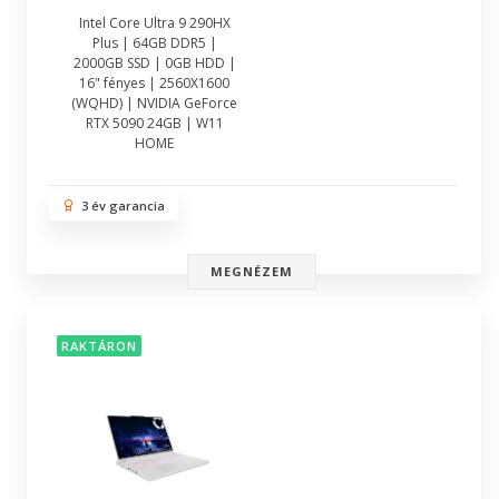
Intel Core Ultra 9 290HX
Plus | 64GB DDR5 |
2000GB SSD | 0GB HDD |
16" fényes | 2560X1600
(WQHD) | NVIDIA GeForce
RTX 5090 24GB | W11
HOME
3 év garancia
MEGNÉZEM
RAKTÁRON