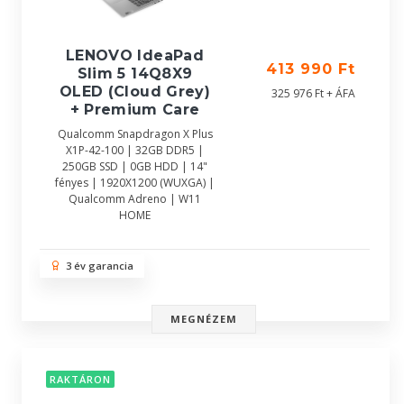
LENOVO IdeaPad
413 990 Ft
Slim 5 14Q8X9
OLED (Cloud Grey)
325 976 Ft + ÁFA
+ Premium Care
Qualcomm Snapdragon X Plus
X1P-42-100 | 32GB DDR5 |
250GB SSD | 0GB HDD | 14"
fényes | 1920X1200 (WUXGA) |
Qualcomm Adreno | W11
HOME
3 év garancia
MEGNÉZEM
RAKTÁRON