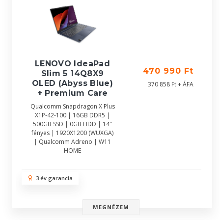
LENOVO IdeaPad
470 990 Ft
Slim 5 14Q8X9
OLED (Abyss Blue)
370 858 Ft + ÁFA
+ Premium Care
Qualcomm Snapdragon X Plus
X1P-42-100 | 16GB DDR5 |
500GB SSD | 0GB HDD | 14"
fényes | 1920X1200 (WUXGA)
| Qualcomm Adreno | W11
HOME
3 év garancia
MEGNÉZEM