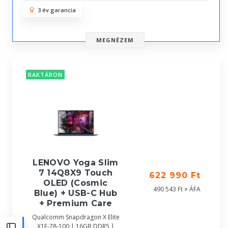
3 év garancia
MEGNÉZEM
RAKTÁRON
LENOVO Yoga Slim
7 14Q8X9 Touch
622 990 Ft
OLED (Cosmic
490 543 Ft + ÁFA
Blue) + USB-C Hub
+ Premium Care
Qualcomm Snapdragon X Elite
X1E-78-100 | 16GB DDR5 |