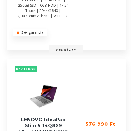
X1E-78-100 | 16GB DDR5 |
250GB SSD | 0GB HDD | 14,5"
Touch | 2944X1840 |
Qualcomm Adreno | W11 PRO
3 év garancia
MEGNÉZEM
RAKTÁRON
LENOVO IdeaPad
576 990 Ft
Slim 5 14Q8X9