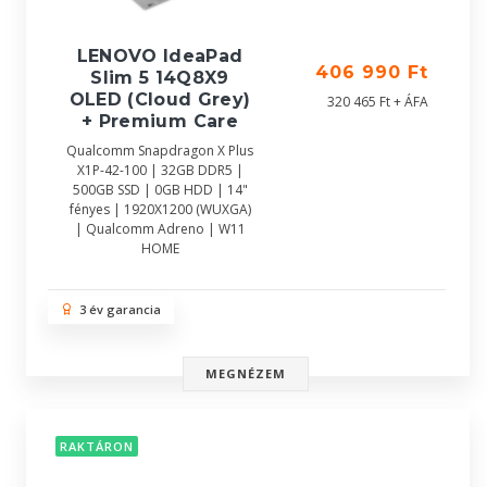
LENOVO IdeaPad
406 990 Ft
Slim 5 14Q8X9
OLED (Cloud Grey)
320 465 Ft + ÁFA
+ Premium Care
Qualcomm Snapdragon X Plus
X1P-42-100 | 32GB DDR5 |
500GB SSD | 0GB HDD | 14"
fényes | 1920X1200 (WUXGA)
| Qualcomm Adreno | W11
HOME
3 év garancia
MEGNÉZEM
RAKTÁRON