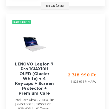
MEGNÉZEM
RAKTÁRON
LENOVO Legion 7
Pro 16IAX10H
OLED (Glacier
2 318 990 Ft
White) + 4
1 825 976 Ft + ÁFA
Keycaps + Screen
Protector +
Premium Care
Intel Core Ultra 9 290HX Plus
| 64GB DDR5 | 500GB SSD |
0GB HDD | 16" fényes |