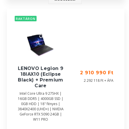
RAKTÁRON
LENOVO Legion 9
2 910 990 Ft
18IAX10 (Eclipse
Black) + Premium
2 292 118 Ft + ÁFA
Care
Intel Core Ultra 9 275HX |
16GB DDR5 | 4000GB SSD |
0GB HDD | 18" fényes |
3840X2400 (UHD+) | NVIDIA
GeForce RTX 5090 24GB |
W11 PRO