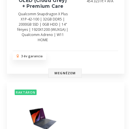
OLED (Cloud Grey)
454 323 Ft + ÁFA
+ Premium Care
Qualcomm Snapdragon X Plus
X1P-42-100 | 32GB DDR5 |
2000GB SSD | 0GB HDD | 14"
fényes | 1920X1200 (WUXGA) |
Qualcomm Adreno | W11
HOME
3 év garancia
MEGNÉZEM
RAKTÁRON