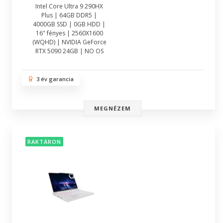
Intel Core Ultra 9 290HX
Plus | 64GB DDR5 |
4000GB SSD | 0GB HDD |
16" fényes | 2560X1600
(WQHD) | NVIDIA GeForce
RTX 5090 24GB | NO OS
3 év garancia
MEGNÉZEM
RAKTÁRON