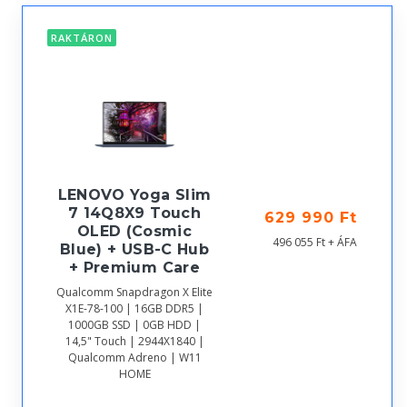
RAKTÁRON
LENOVO Yoga Slim
7 14Q8X9 Touch
629 990 Ft
OLED (Cosmic
496 055 Ft + ÁFA
Blue) + USB-C Hub
+ Premium Care
Qualcomm Snapdragon X Elite
X1E-78-100 | 16GB DDR5 |
1000GB SSD | 0GB HDD |
14,5" Touch | 2944X1840 |
Qualcomm Adreno | W11
HOME