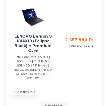
LENOVO Legion 9
2 657 990 Ft
18IAX10 (Eclipse
Black) + Premium
2 092 906 Ft + ÁFA
Care
Intel Core Ultra 9 275HX |
16GB DDR5 | 250GB SSD |
0GB HDD | 18" fényes |
3840X2400 (UHD+) | NVIDIA
GeForce RTX 5090 24GB |
W11 PRO
3 év garancia
MEGNÉZEM