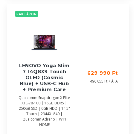
RAKTÁRON
LENOVO Yoga Slim
7 14Q8X9 Touch
629 990 Ft
OLED (Cosmic
496 055 Ft + ÁFA
Blue) + USB-C Hub
+ Premium Care
Qualcomm Snapdragon X Elite
X1E-78-100 | 16GB DDR5 |
250GB SSD | 0GB HDD | 14,5"
Touch | 2944X1840 |
Qualcomm Adreno | W11
HOME