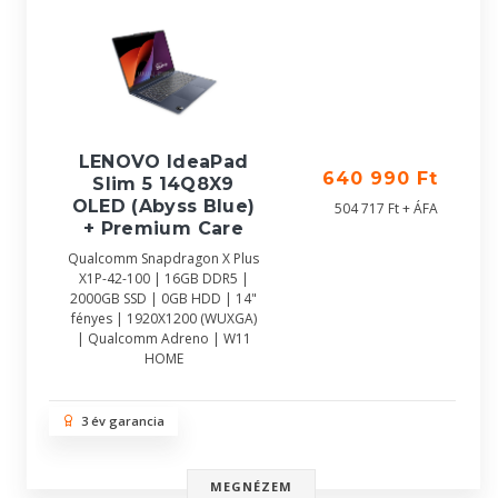
LENOVO IdeaPad
640 990 Ft
Slim 5 14Q8X9
OLED (Abyss Blue)
504 717 Ft + ÁFA
+ Premium Care
Qualcomm Snapdragon X Plus
X1P-42-100 | 16GB DDR5 |
2000GB SSD | 0GB HDD | 14"
fényes | 1920X1200 (WUXGA)
| Qualcomm Adreno | W11
HOME
3 év garancia
MEGNÉZEM