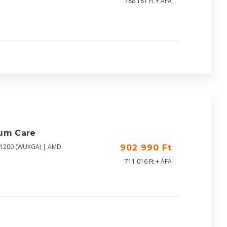
788 181 Ft + ÁFA
ium Care
0X1200 (WUXGA) | AMD
902 990 Ft
711 016 Ft + ÁFA