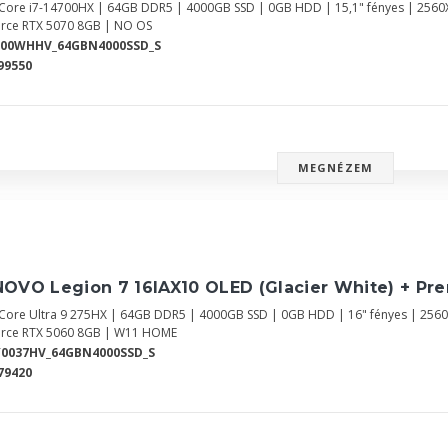
l Core i7-14700HX | 64GB DDR5 | 4000GB SSD | 0GB HDD | 15,1" fényes | 256
rce RTX 5070 8GB | NO OS
Y00WHHV_64GBN4000SSD_S
99550
MEGNÉZEM
NOVO Legion 7 16IAX10 OLED (Glacier White) + Pr
l Core Ultra 9 275HX | 64GB DDR5 | 4000GB SSD | 0GB HDD | 16" fényes | 25
rce RTX 5060 8GB | W11 HOME
Y0037HV_64GBN4000SSD_S
79420