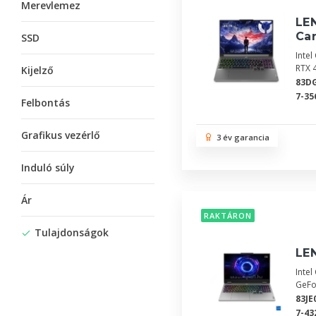
Merevlemez
LE
Ca
SSD
Inte
RTX 
Kijelző
83D
7-35
Felbontás
Grafikus vezérlő
3 év garancia
Induló súly
Ár
RAKTÁRON
Tulajdonságok
LE
Inte
GeFo
83J
7-43