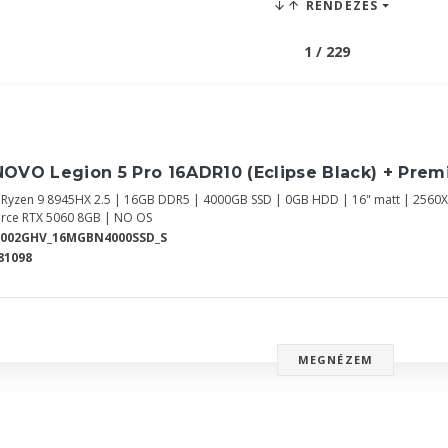
RENDEZÉS
1 / 229
OVO Legion 5 Pro 16ADR10 (Eclipse Black) + Pre
Ryzen 9 8945HX 2.5 | 16GB DDR5 | 4000GB SSD | 0GB HDD | 16" matt | 2560
rce RTX 5060 8GB | NO OS
T002GHV_16MGBN4000SSD_S
81098
MEGNÉZEM