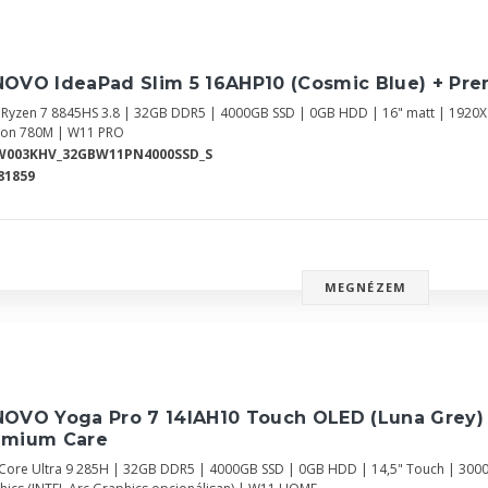
NOVO IdeaPad Slim 5 16AHP10 (Cosmic Blue) + Pr
Ryzen 7 8845HS 3.8 | 32GB DDR5 | 4000GB SSD | 0GB HDD | 16" matt | 192
on 780M | W11 PRO
W003KHV_32GBW11PN4000SSD_S
81859
MEGNÉZEM
NOVO Yoga Pro 7 14IAH10 Touch OLED (Luna Grey)
emium Care
l Core Ultra 9 285H | 32GB DDR5 | 4000GB SSD | 0GB HDD | 14,5" Touch | 3000