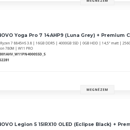
MEGNÉZEM
NOVO Yoga Pro 7 14AHP9 (Luna Grey) + Premium C
Ryzen 7 8845HS 3.8 | 16GB DDR5 | 4000GB SSD | 0GB HDD | 14,5" matt | 25
on 780M | W11 PRO
3001AHV_W11PN4000SSD_S
62281
MEGNÉZEM
OVO Legion 5 15IRX10 OLED (Eclipse Black) + Pre