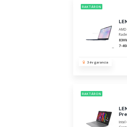
RAKTÁRON
LE
AMD 
Rade
83H
7-40
3 év garancia
RAKTÁRON
LE
Pr
Inte