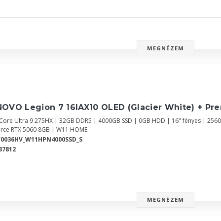
MEGNÉZEM
NOVO Legion 7 16IAX10 OLED (Glacier White) + Pr
l Core Ultra 9 275HX | 32GB DDR5 | 4000GB SSD | 0GB HDD | 16" fényes | 25
rce RTX 5060 8GB | W11 HOME
Y0036HV_W11HPN4000SSD_S
37812
MEGNÉZEM