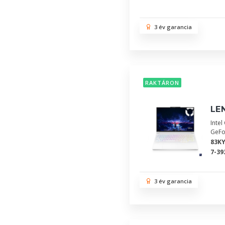
3 év garancia
RAKTÁRON
LE
Inte
GeFo
83K
7-39
3 év garancia