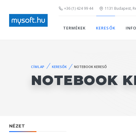
+36 (1) 424 99 44
1131 Budapest, Rei
TERMÉKEK
KERESŐK
INF
CÍMLAP
KERESŐK
NOTEBOOK KERESŐ
NOTEBOOK K
NÉZET