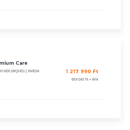
emium Care
60X1600 (WQHD) | NVIDIA
1 217 990 Ft
959 047 Ft + ÁFA