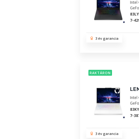
Inte
GeFo
83L
7-42
3 év garancia
RAKTÁRON
LE
Inte
GeFo
83K
7-38
3 év garancia