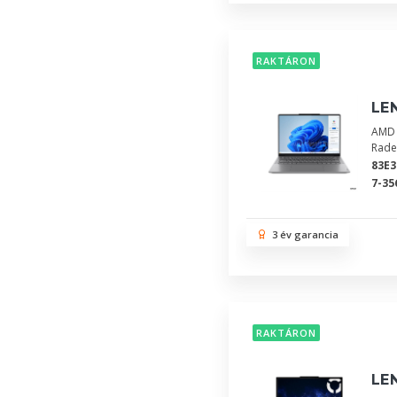
RAKTÁRON
LE
AMD 
Rade
83E
7-35
3 év garancia
RAKTÁRON
LEN