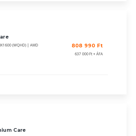
are
60X1600 (WQHD) | AMD
808 990 Ft
637 000 Ft + ÁFA
mium Care