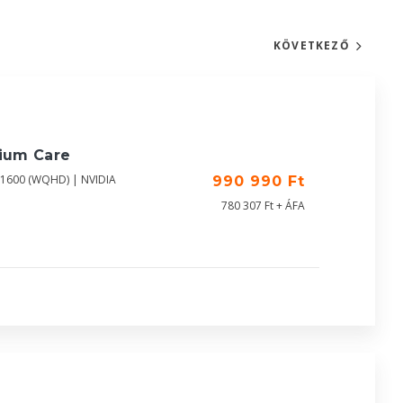
KÖVETKEZŐ
mium Care
X1600 (WQHD) | NVIDIA
990 990 Ft
780 307 Ft + ÁFA