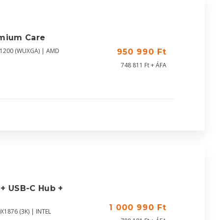
emium Care
0X1200 (WUXGA) | AMD
950 990 Ft
748 811 Ft + ÁFA
 + USB-C Hub +
1 000 990 Ft
X1876 (3K) | INTEL