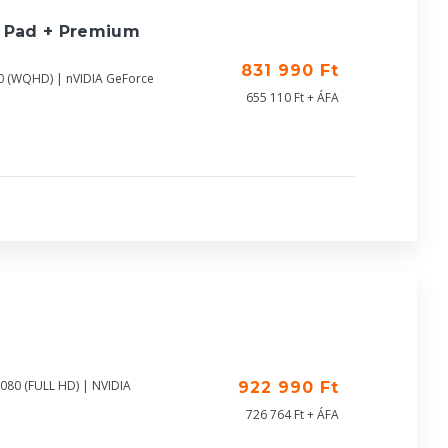
e Pad + Premium
831 990 Ft
0 (WQHD) | nVIDIA GeForce
655 110 Ft + ÁFA
080 (FULL HD) | NVIDIA
922 990 Ft
726 764 Ft + ÁFA