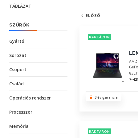
TÁBLÁZAT
ELŐZŐ
SZŰRŐK
RAKTÁRON
Gyártó
LEN
Sorozat
AMD 
GeFo
Csoport
83L
7-42
Család
Operációs rendszer
3 év garancia
Processzor
Memória
RAKTÁRON