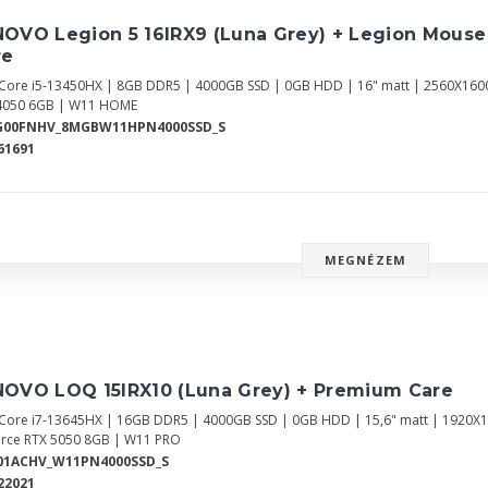
NOVO Legion 5 16IRX9 (Luna Grey) + Legion Mous
re
l Core i5-13450HX | 8GB DDR5 | 4000GB SSD | 0GB HDD | 16" matt | 2560X160
4050 6GB | W11 HOME
G00FNHV_8MGBW11HPN4000SSD_S
61691
MEGNÉZEM
NOVO LOQ 15IRX10 (Luna Grey) + Premium Care
l Core i7-13645HX | 16GB DDR5 | 4000GB SSD | 0GB HDD | 15,6" matt | 1920X1
rce RTX 5050 8GB | W11 PRO
E01ACHV_W11PN4000SSD_S
22021