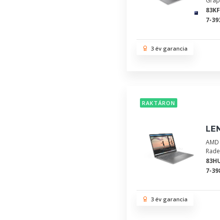
Grap
83KF
7-39
3 év garancia
RAKTÁRON
LE
AMD 
Rade
83H
7-39
3 év garancia