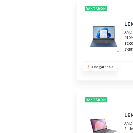
RAKTÁRON
LE
AMD 
610M
82X
7-39
3 év garancia
RAKTÁRON
LE
AMD 
Rade