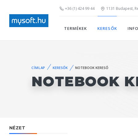
+36 (1) 424 99 44
1131 Budapest, Rei
TERMÉKEK
KERESŐK
INF
CÍMLAP
KERESŐK
NOTEBOOK KERESŐ
NOTEBOOK K
NÉZET