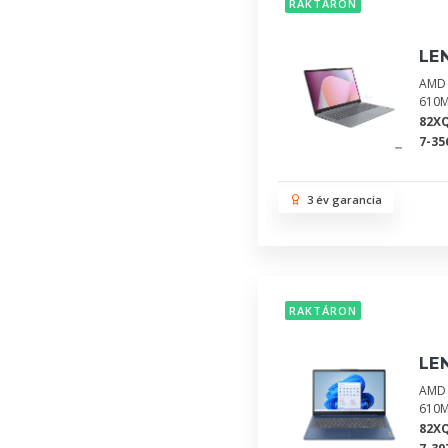
RAKTÁRON
LE
AMD 
610M
82X
7-35
3 év garancia
RAKTÁRON
LE
AMD 
610M
82X