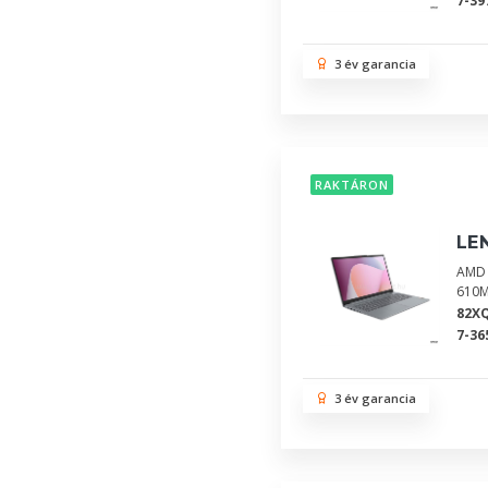
7-39
3 év garancia
RAKTÁRON
LE
AMD 
610M
82X
7-36
3 év garancia