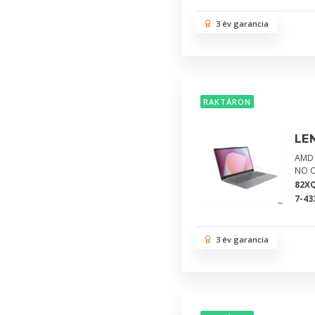
3 év garancia
RAKTÁRON
LE
AMD 
NO 
82X
7-43
3 év garancia