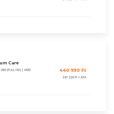
ium Care
1080 (FULL HD) | AMD
440 990 Ft
347 236 Ft + ÁFA