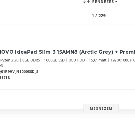
RENDEZÉS
1 / 229
NOVO IdeaPad Slim 3 15AMN8 (Arctic Grey) + Prem
Ryzen 3 30 | 8GB DDR5 | 1000GB SSD | 0GB HDD | 15,6" matt | 1920X1080 (
OS
Q01R9HV_N1000SSD_S
31718
MEGNÉZEM