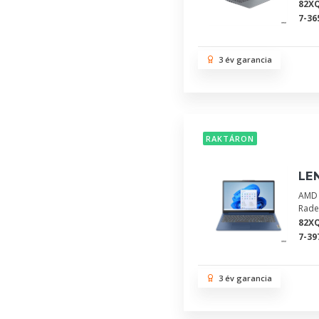
82X
7-36
3 év garancia
RAKTÁRON
LE
AMD 
Rade
82X
7-39
3 év garancia