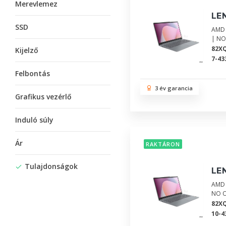
Merevlemez
LE
SSD
AMD 
| NO
82X
Kijelző
7-43
Felbontás
3 év garancia
Grafikus vezérlő
Induló súly
Ár
RAKTÁRON
Tulajdonságok
LE
AMD 
NO 
82X
10-4