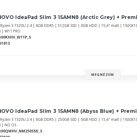
NOVO IdeaPad Slim 3 15AMN8 (Arctic Grey) + Prem
Ryzen 3 7320U 2.4 | 8GB DDR5 | 512GB SSD | 0GB HDD | 15,6" matt | 1920X1
 | W11 PRO
Q00KXHV_W11P_S
61813
MEGNÉZEM
NOVO IdeaPad Slim 3 15AMN8 (Abyss Blue) + Prem
Ryzen 3 7320U 2.4 | 8GB DDR5 | 250GB SSD | 0GB HDD | 15,6" matt | 1920X1
 | NO OS
Q00QWHV_NM250SSD_S