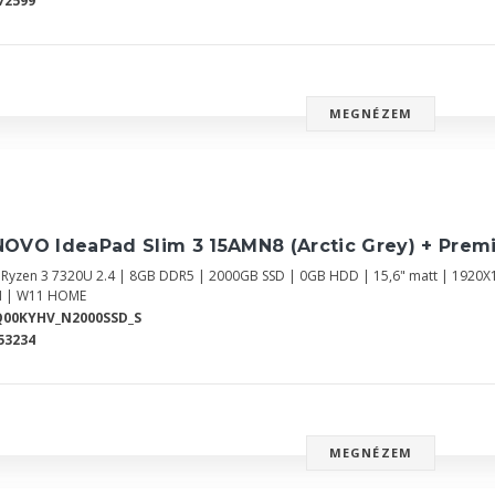
72599
MEGNÉZEM
NOVO IdeaPad Slim 3 15AMN8 (Arctic Grey) + Prem
Ryzen 3 7320U 2.4 | 8GB DDR5 | 2000GB SSD | 0GB HDD | 15,6" matt | 1920X
 | W11 HOME
Q00KYHV_N2000SSD_S
53234
MEGNÉZEM