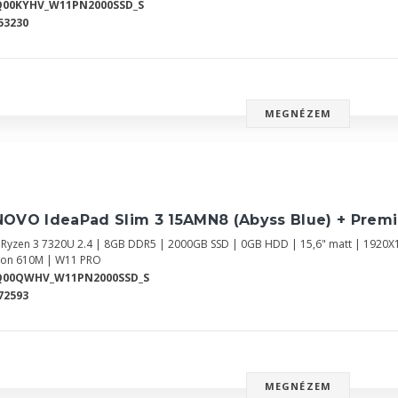
Q00KYHV_W11PN2000SSD_S
53230
MEGNÉZEM
NOVO IdeaPad Slim 3 15AMN8 (Abyss Blue) + Prem
Ryzen 3 7320U 2.4 | 8GB DDR5 | 2000GB SSD | 0GB HDD | 15,6" matt | 1920X
on 610M | W11 PRO
Q00QWHV_W11PN2000SSD_S
72593
MEGNÉZEM