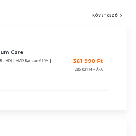
KÖVETKEZŐ
ium Care
FULL HD) | AMD Radeon 610M |
361 990 Ft
285 031 Ft + ÁFA