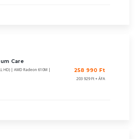
ium Care
LL HD) | AMD Radeon 610M |
258 990 Ft
203 929 Ft + ÁFA