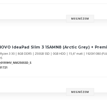
MEGNÉZEM
NOVO IdeaPad Slim 3 15AMN8 (Arctic Grey) + Prem
Ryzen 3 30 | 8GB DDR5 | 250GB SSD | 0GB HDD | 15,6" matt | 1920X1080 (FU
OS
Q01R9HV_NM250SSD_S
31721
MEGNÉZEM