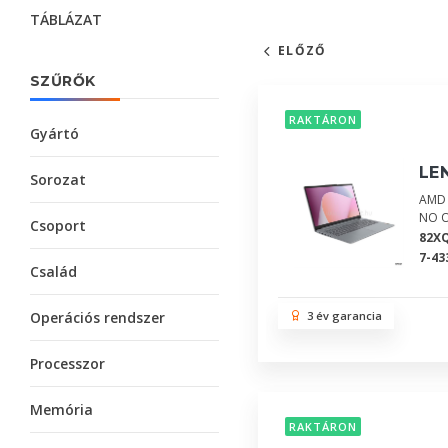
TÁBLÁZAT
ELŐZŐ
SZŰRŐK
RAKTÁRON
Gyártó
LE
Sorozat
AMD 
NO 
Csoport
82X
7-43
Család
Operációs rendszer
3 év garancia
Processzor
Memória
RAKTÁRON