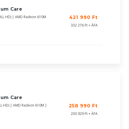
ium Care
FULL HD) | AMD Radeon 610M
421 990 Ft
332 276 Ft + ÁFA
ium Care
LL HD) | AMD Radeon 610M |
258 990 Ft
203 929 Ft + ÁFA