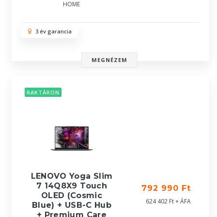
HOME
3 év garancia
MEGNÉZEM
RAKTÁRON
LENOVO Yoga Slim
7 14Q8X9 Touch
792 990 Ft
OLED (Cosmic
624 402 Ft + ÁFA
Blue) + USB-C Hub
+ Premium Care