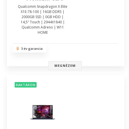
Qualcomm Snapdragon X Elite
X1E-78-100 | 16GB DDR5 |
2000GB SSD | 0GB HDD |
14,5" Touch | 2944X1840 |
Qualcomm Adreno | W11
HOME
3 év garancia
MEGNÉZEM
RAKTÁRON