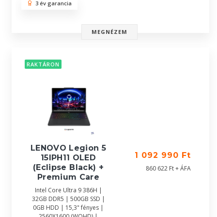
3 év garancia
MEGNÉZEM
RAKTÁRON
LENOVO Legion 5
1 092 990 Ft
15IPH11 OLED
(Eclipse Black) +
860 622 Ft + ÁFA
Premium Care
Intel Core Ultra 9 386H |
32GB DDR5 | 500GB SSD |
0GB HDD | 15,3" fényes |
2560X1600 (WQHD) |