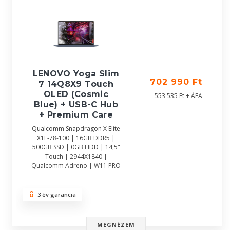
LENOVO Yoga Slim
702 990 Ft
7 14Q8X9 Touch
OLED (Cosmic
553 535 Ft + ÁFA
Blue) + USB-C Hub
+ Premium Care
Qualcomm Snapdragon X Elite
X1E-78-100 | 16GB DDR5 |
500GB SSD | 0GB HDD | 14,5"
Touch | 2944X1840 |
Qualcomm Adreno | W11 PRO
3 év garancia
MEGNÉZEM