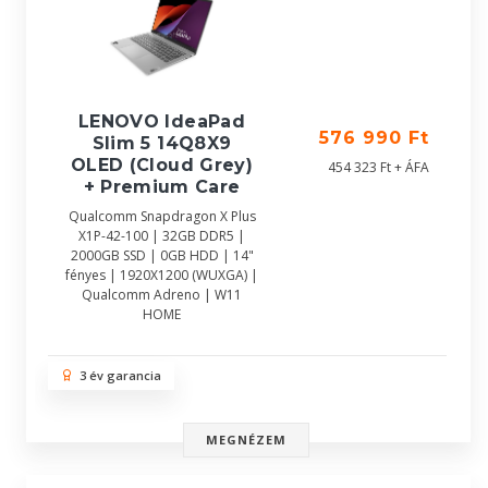
LENOVO IdeaPad
576 990 Ft
Slim 5 14Q8X9
OLED (Cloud Grey)
454 323 Ft + ÁFA
+ Premium Care
Qualcomm Snapdragon X Plus
X1P-42-100 | 32GB DDR5 |
2000GB SSD | 0GB HDD | 14"
fényes | 1920X1200 (WUXGA) |
Qualcomm Adreno | W11
HOME
3 év garancia
MEGNÉZEM