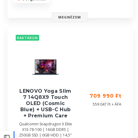
MEGNÉZEM
RAKTÁRON
LENOVO Yoga Slim
709 990 Ft
7 14Q8X9 Touch
OLED (Cosmic
559 047 Ft + ÁFA
Blue) + USB-C Hub
+ Premium Care
Qualcomm Snapdragon X Elite
X1E-78-100 | 16GB DDR5 |
250GB SSD | 0GB HDD | 14,5"