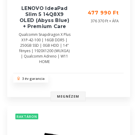
LENOVO IdeaPad
477 990 Ft
Slim 5 14Q8X9
OLED (Abyss Blue)
376 370 Ft + ÁFA
+ Premium Care
Qualcomm Snapdragon X Plus
X1P-42-100 | 16GB DDR5 |
250GB SSD | 0GB HDD | 14"
fényes | 1920X1200 (WUXGA)
| Qualcomm Adreno | W11
HOME
3 év garancia
MEGNÉZEM
RAKTÁRON