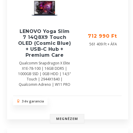
LENOVO Yoga Slim
712 990 Ft
7 14Q8X9 Touch
OLED (Cosmic Blue)
561 409 Ft + ÁFA
+ USB-C Hub +
Premium Care
Qualcomm Snapdragon X Elite
X1E-78-100 | 16GB DDR5 |
1000GB SSD | 0GB HDD | 14,5"
Touch | 2944X1840 |
Qualcomm Adreno | W11 PRO
3 év garancia
MEGNÉZEM