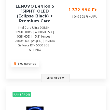
LENOVO Legion 5
1 332 990 Ft
15IPH11 OLED
(Eclipse Black) +
1 049 598 Ft + ÁFA
Premium Care
Intel Core Ultra 9 386H |
32GB DDR5 | 4000GB SSD |
0GB HDD | 15,3" fényes |
2560X1600 (WQHD) | NVIDIA
GeForce RTX 5060 8GB |
W11 PRO
3 év garancia
MEGNÉZEM
RAKTÁRON