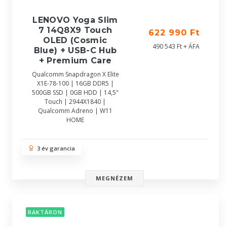
LENOVO Yoga Slim
7 14Q8X9 Touch
622 990 Ft
OLED (Cosmic
490 543 Ft + ÁFA
Blue) + USB-C Hub
+ Premium Care
Qualcomm Snapdragon X Elite
X1E-78-100 | 16GB DDR5 |
500GB SSD | 0GB HDD | 14,5"
Touch | 2944X1840 |
Qualcomm Adreno | W11
HOME
3 év garancia
MEGNÉZEM
RAKTÁRON