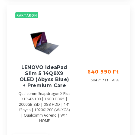
RAKTÁRON
LENOVO IdeaPad
640 990 Ft
Slim 5 14Q8X9
OLED (Abyss Blue)
504 717 Ft + ÁFA
+ Premium Care
Qualcomm Snapdragon X Plus
X1P-42-100 | 16GB DDR5 |
2000GB SSD | 0GB HDD | 14"
fényes | 1920X1200 (WUXGA)
| Qualcomm Adreno | W11
HOME