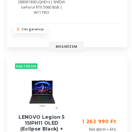
2880X1800 (QHD+) | NVIDIA
GeForce RTX 5060 8GB |
W11 PRO
3 év garancia
MEGNÉZEM
RAKTÁRON
LENOVO Legion 5
1 262 990 Ft
15IPH11 OLED
(Eclipse Black) +
994 480 Ft + ÁFA