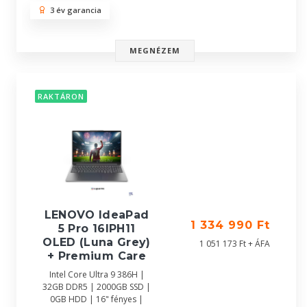
3 év garancia
MEGNÉZEM
RAKTÁRON
LENOVO IdeaPad
1 334 990 Ft
5 Pro 16IPH11
OLED (Luna Grey)
1 051 173 Ft + ÁFA
+ Premium Care
Intel Core Ultra 9 386H |
32GB DDR5 | 2000GB SSD |
0GB HDD | 16" fényes |