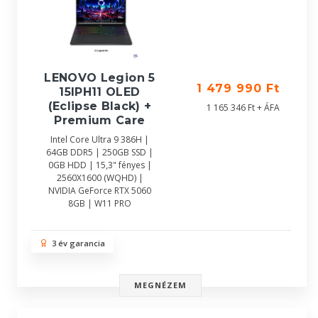
LENOVO Legion 5
1 479 990 Ft
15IPH11 OLED
(Eclipse Black) +
1 165 346 Ft + ÁFA
Premium Care
Intel Core Ultra 9 386H |
64GB DDR5 | 250GB SSD |
0GB HDD | 15,3" fényes |
2560X1600 (WQHD) |
NVIDIA GeForce RTX 5060
8GB | W11 PRO
3 év garancia
MEGNÉZEM