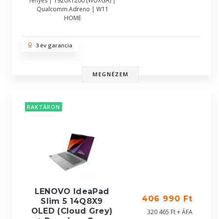
fényes | 1920X1200 (WUXGA) |
Qualcomm Adreno | W11
HOME
3 év garancia
MEGNÉZEM
RAKTÁRON
LENOVO IdeaPad
406 990 Ft
Slim 5 14Q8X9
OLED (Cloud Grey)
320 465 Ft + ÁFA