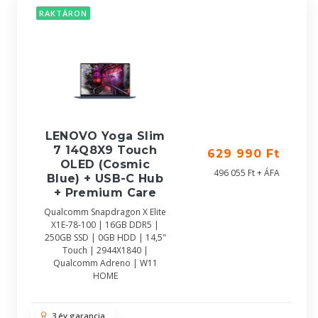
RAKTÁRON
LENOVO Yoga Slim
7 14Q8X9 Touch
629 990 Ft
OLED (Cosmic
496 055 Ft + ÁFA
Blue) + USB-C Hub
+ Premium Care
Qualcomm Snapdragon X Elite
X1E-78-100 | 16GB DDR5 |
250GB SSD | 0GB HDD | 14,5"
Touch | 2944X1840 |
Qualcomm Adreno | W11
HOME
3 év garancia