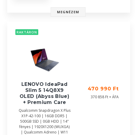
MEGNÉZEM
RAKTÁRON
LENOVO IdeaPad
470 990 Ft
Slim 5 14Q8X9
OLED (Abyss Blue)
370 858 Ft + ÁFA
+ Premium Care
Qualcomm Snapdragon X Plus
X1P-42-100 | 16GB DDR5 |
500GB SSD | 0GB HDD | 14"
fényes | 1920X1200 (WUXGA)
| Qualcomm Adreno | W11