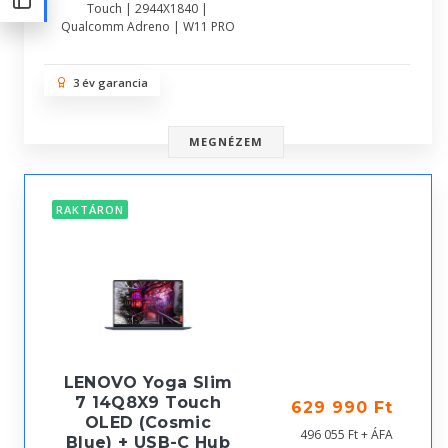
Touch | 2944X1840 |
Qualcomm Adreno | W11 PRO
3 év garancia
MEGNÉZEM
RAKTÁRON
LENOVO Yoga Slim
7 14Q8X9 Touch
629 990 Ft
OLED (Cosmic
496 055 Ft + ÁFA
Blue) + USB-C Hub