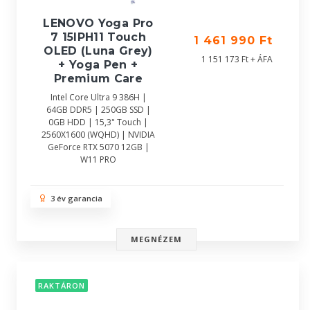
LENOVO Yoga Pro
7 15IPH11 Touch
1 461 990 Ft
OLED (Luna Grey)
1 151 173 Ft + ÁFA
+ Yoga Pen +
Premium Care
Intel Core Ultra 9 386H |
64GB DDR5 | 250GB SSD |
0GB HDD | 15,3" Touch |
2560X1600 (WQHD) | NVIDIA
GeForce RTX 5070 12GB |
W11 PRO
3 év garancia
MEGNÉZEM
RAKTÁRON