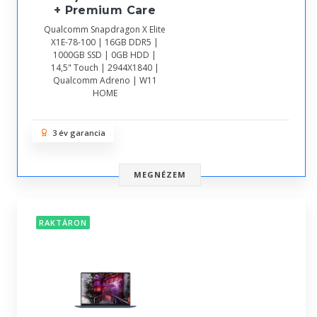
+ Premium Care
Qualcomm Snapdragon X Elite
X1E-78-100 | 16GB DDR5 |
1000GB SSD | 0GB HDD |
14,5" Touch | 2944X1840 |
Qualcomm Adreno | W11
HOME
3 év garancia
MEGNÉZEM
RAKTÁRON