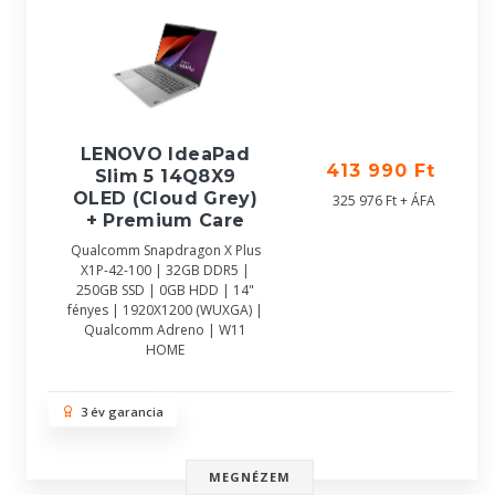
LENOVO IdeaPad
413 990 Ft
Slim 5 14Q8X9
OLED (Cloud Grey)
325 976 Ft + ÁFA
+ Premium Care
Qualcomm Snapdragon X Plus
X1P-42-100 | 32GB DDR5 |
250GB SSD | 0GB HDD | 14"
fényes | 1920X1200 (WUXGA) |
Qualcomm Adreno | W11
HOME
3 év garancia
MEGNÉZEM