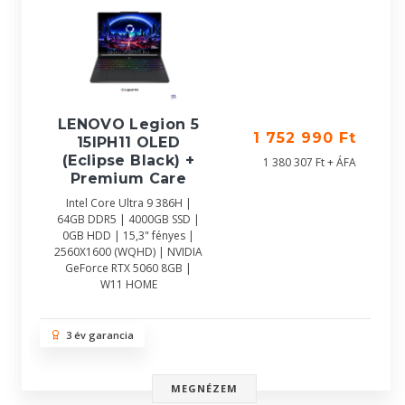
LENOVO Legion 5
1 752 990 Ft
15IPH11 OLED
(Eclipse Black) +
1 380 307 Ft + ÁFA
Premium Care
Intel Core Ultra 9 386H |
64GB DDR5 | 4000GB SSD |
0GB HDD | 15,3" fényes |
2560X1600 (WQHD) | NVIDIA
GeForce RTX 5060 8GB |
W11 HOME
3 év garancia
MEGNÉZEM