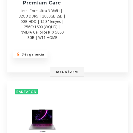
Premium Care
Intel Core Ultra 9 386H |
32GB DDR5 | 2000GB SSD |
0GB HDD | 15,3" fényes |
2560X1600 (WQHD) |
NVIDIA GeForce RTX 5060
8GB | W11 HOME
3 év garancia
MEGNÉZEM
RAKTÁRON