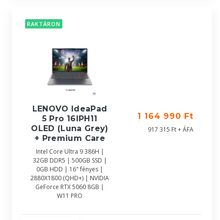
RAKTÁRON
LENOVO IdeaPad
1 164 990 Ft
5 Pro 16IPH11
OLED (Luna Grey)
917 315 Ft + ÁFA
+ Premium Care
Intel Core Ultra 9 386H |
32GB DDR5 | 500GB SSD |
0GB HDD | 16" fényes |
2880X1800 (QHD+) | NVIDIA
GeForce RTX 5060 8GB |
W11 PRO