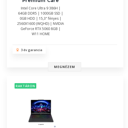
Premium Care
Intel Core Ultra 9 386H |
64GB DDR5 | 1000GB SSD |
0GB HDD | 15,3" fényes |
2560X1600 (WQHD) | NVIDIA
GeForce RTX 5060 8GB |
W11 HOME
3 év garancia
MEGNÉZEM
RAKTÁRON