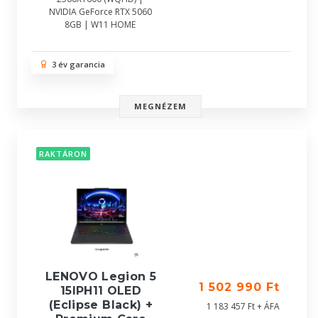
NVIDIA GeForce RTX 5060
8GB | W11 HOME
3 év garancia
MEGNÉZEM
RAKTÁRON
LENOVO Legion 5
1 502 990 Ft
15IPH11 OLED
(Eclipse Black) +
1 183 457 Ft + ÁFA