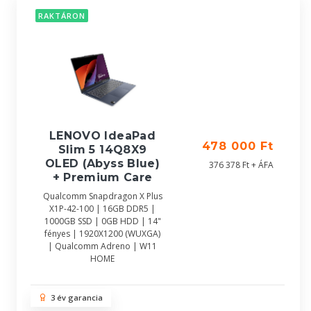
RAKTÁRON
LENOVO IdeaPad
478 000 Ft
Slim 5 14Q8X9
OLED (Abyss Blue)
376 378 Ft + ÁFA
+ Premium Care
Qualcomm Snapdragon X Plus
X1P-42-100 | 16GB DDR5 |
1000GB SSD | 0GB HDD | 14"
fényes | 1920X1200 (WUXGA)
| Qualcomm Adreno | W11
HOME
3 év garancia