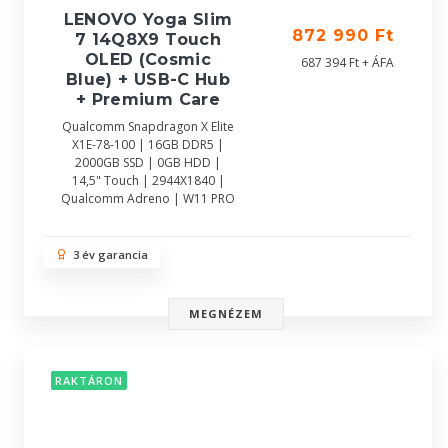
LENOVO Yoga Slim
872 990 Ft
7 14Q8X9 Touch
OLED (Cosmic
687 394 Ft + ÁFA
Blue) + USB-C Hub
+ Premium Care
Qualcomm Snapdragon X Elite
X1E-78-100 | 16GB DDR5 |
2000GB SSD | 0GB HDD |
14,5" Touch | 2944X1840 |
Qualcomm Adreno | W11 PRO
3 év garancia
MEGNÉZEM
RAKTÁRON