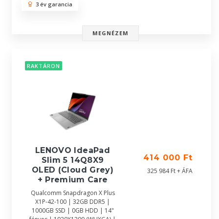
3 év garancia
MEGNÉZEM
RAKTÁRON
LENOVO IdeaPad
414 000 Ft
Slim 5 14Q8X9
OLED (Cloud Grey)
325 984 Ft + ÁFA
+ Premium Care
Qualcomm Snapdragon X Plus
X1P-42-100 | 32GB DDR5 |
1000GB SSD | 0GB HDD | 14"