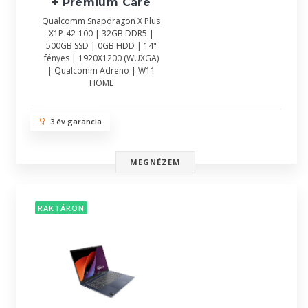
+ Premium Care
Qualcomm Snapdragon X Plus
X1P-42-100 | 32GB DDR5 |
500GB SSD | 0GB HDD | 14"
fényes | 1920X1200 (WUXGA)
| Qualcomm Adreno | W11
HOME
3 év garancia
MEGNÉZEM
RAKTÁRON