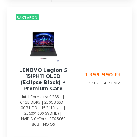
RAKTÁRON
LENOVO Legion 5
1 399 990 Ft
15IPH11 OLED
(Eclipse Black) +
1 102 354 Ft + ÁFA
Premium Care
Intel Core Ultra 9 386H |
64GB DDR5 | 250GB SSD |
0GB HDD | 15,3" fényes |
2560X1600 (WQHD) |
NVIDIA GeForce RTX 5060
8GB | NO OS