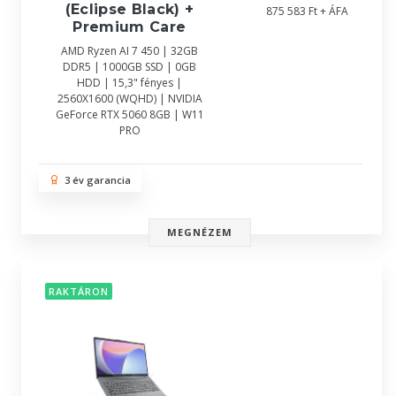
(Eclipse Black) +
875 583 Ft + ÁFA
Premium Care
AMD Ryzen AI 7 450 | 32GB
DDR5 | 1000GB SSD | 0GB
HDD | 15,3" fényes |
2560X1600 (WQHD) | NVIDIA
GeForce RTX 5060 8GB | W11
PRO
3 év garancia
MEGNÉZEM
RAKTÁRON