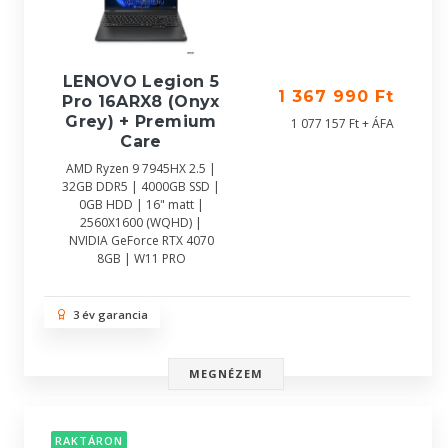
LENOVO Legion 5
1 367 990 Ft
Pro 16ARX8 (Onyx
Grey) + Premium
1 077 157 Ft + ÁFA
Care
AMD Ryzen 9 7945HX 2.5 |
32GB DDR5 | 4000GB SSD |
0GB HDD | 16" matt |
2560X1600 (WQHD) |
NVIDIA GeForce RTX 4070
8GB | W11 PRO
3 év garancia
MEGNÉZEM
RAKTÁRON