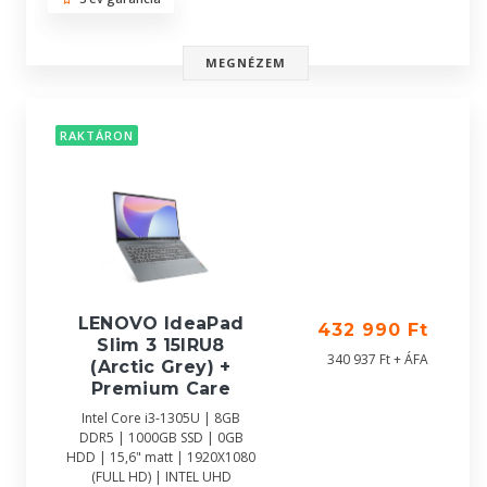
MEGNÉZEM
RAKTÁRON
LENOVO IdeaPad
432 990 Ft
Slim 3 15IRU8
340 937 Ft + ÁFA
(Arctic Grey) +
Premium Care
Intel Core i3-1305U | 8GB
DDR5 | 1000GB SSD | 0GB
HDD | 15,6" matt | 1920X1080
(FULL HD) | INTEL UHD