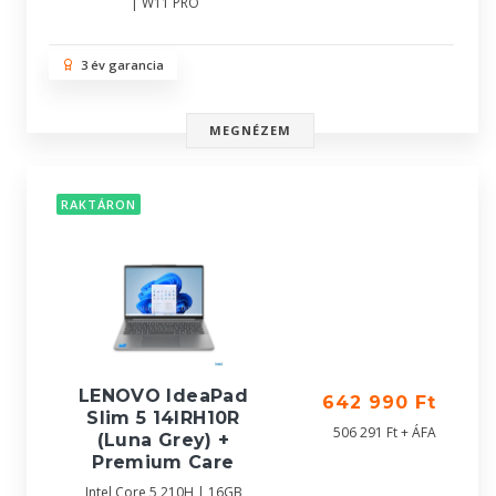
| W11 PRO
3 év garancia
MEGNÉZEM
RAKTÁRON
LENOVO IdeaPad
642 990 Ft
Slim 5 14IRH10R
506 291 Ft + ÁFA
(Luna Grey) +
Premium Care
Intel Core 5 210H | 16GB