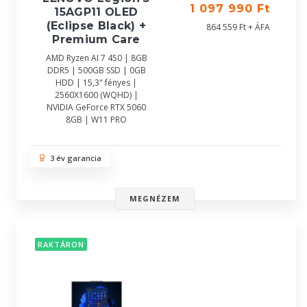
1 097 990 Ft
15AGP11 OLED
(Eclipse Black) +
864 559 Ft + ÁFA
Premium Care
AMD Ryzen AI 7 450 | 8GB
DDR5 | 500GB SSD | 0GB
HDD | 15,3" fényes |
2560X1600 (WQHD) |
NVIDIA GeForce RTX 5060
8GB | W11 PRO
3 év garancia
MEGNÉZEM
RAKTÁRON