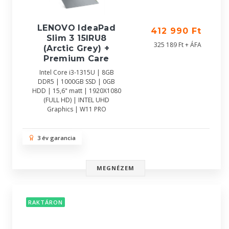
LENOVO IdeaPad
412 990 Ft
Slim 3 15IRU8
325 189 Ft + ÁFA
(Arctic Grey) +
Premium Care
Intel Core i3-1315U | 8GB
DDR5 | 1000GB SSD | 0GB
HDD | 15,6" matt | 1920X1080
(FULL HD) | INTEL UHD
Graphics | W11 PRO
3 év garancia
MEGNÉZEM
RAKTÁRON