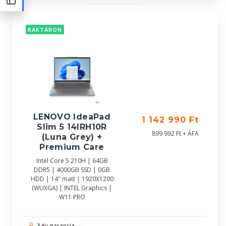
RAKTÁRON
LENOVO IdeaPad
1 142 990 Ft
Slim 5 14IRH10R
899 992 Ft + ÁFA
(Luna Grey) +
Premium Care
Intel Core 5 210H | 64GB
DDR5 | 4000GB SSD | 0GB
HDD | 14" matt | 1920X1200
(WUXGA) | INTEL Graphics |
W11 PRO
3 év garancia