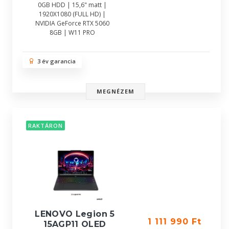
0GB HDD | 15,6" matt |
1920X1080 (FULL HD) |
NVIDIA GeForce RTX 5060
8GB | W11 PRO
3 év garancia
MEGNÉZEM
RAKTÁRON
LENOVO Legion 5
1 111 990 Ft
15AGP11 OLED