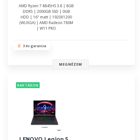
AMD Ryzen 7 8845HS 3.8 | 8GB
DDR5 | 2000GB SSD | 0GB
HDD | 16" matt | 1920X1200
(WUXGA) | AMD Radeon 780M
| W11 PRO
3 év garancia
MEGNÉZEM
RAKTÁRON
LENOVO Legion 5