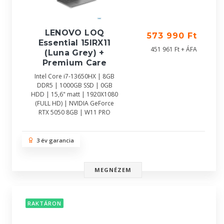
LENOVO LOQ
573 990 Ft
Essential 15IRX11
451 961 Ft + ÁFA
(Luna Grey) +
Premium Care
Intel Core i7-13650HX | 8GB
DDR5 | 1000GB SSD | 0GB
HDD | 15,6" matt | 1920X1080
(FULL HD) | NVIDIA GeForce
RTX 5050 8GB | W11 PRO
3 év garancia
MEGNÉZEM
RAKTÁRON