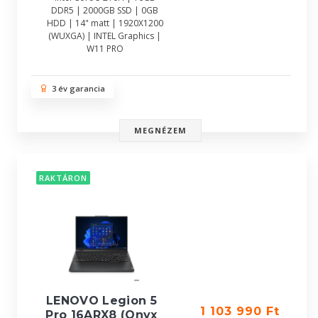
DDR5 | 2000GB SSD | 0GB
HDD | 14" matt | 1920X1200
(WUXGA) | INTEL Graphics |
W11 PRO
3 év garancia
MEGNÉZEM
RAKTÁRON
LENOVO Legion 5
1 103 990 Ft
Pro 16ARX8 (Onyx