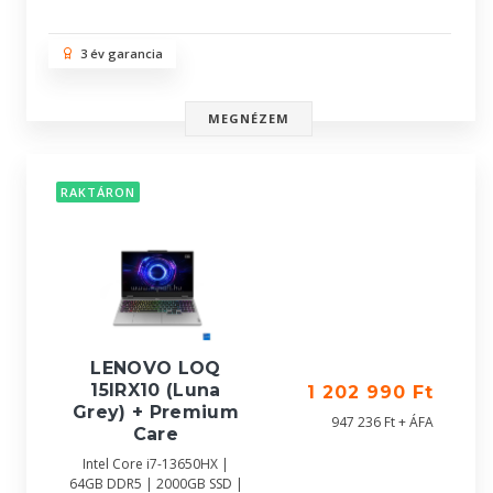
3 év garancia
MEGNÉZEM
RAKTÁRON
LENOVO LOQ
15IRX10 (Luna
1 202 990 Ft
Grey) + Premium
947 236 Ft + ÁFA
Care
Intel Core i7-13650HX |
64GB DDR5 | 2000GB SSD |