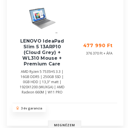
LENOVO IdeaPad
477 990 Ft
Slim 5 13ARP10
(Cloud Grey) +
376 370 Ft + ÁFA
WL310 Mouse +
Premium Care
AMD Ryzen 5 7535HS 3.3 |
16GB DDR5 | 250GB SSD |
0GB HDD | 13,3" matt |
1920X1200 (WUXGA) | AMD
Radeon 660M | W11 PRO
3 év garancia
MEGNÉZEM