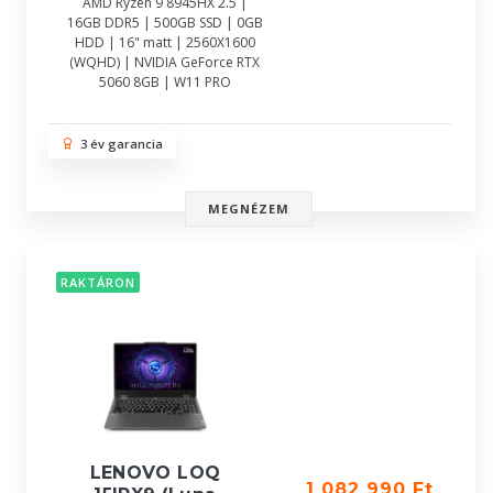
AMD Ryzen 9 8945HX 2.5 |
16GB DDR5 | 500GB SSD | 0GB
HDD | 16" matt | 2560X1600
(WQHD) | NVIDIA GeForce RTX
5060 8GB | W11 PRO
3 év garancia
MEGNÉZEM
RAKTÁRON
LENOVO LOQ
1 082 990 Ft