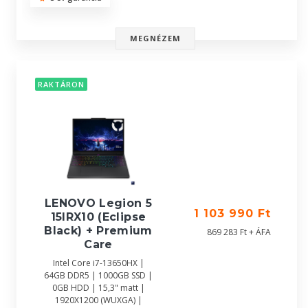
MEGNÉZEM
RAKTÁRON
LENOVO Legion 5
1 103 990 Ft
15IRX10 (Eclipse
Black) + Premium
869 283 Ft + ÁFA
Care
Intel Core i7-13650HX |
64GB DDR5 | 1000GB SSD |
0GB HDD | 15,3" matt |
1920X1200 (WUXGA) |