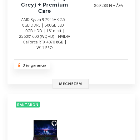
Grey) + Premium
869 283 Ft + ÁFA
Care
AMD Ryzen 9 7945HX 2.5 |
8GB DDR5 | 500GB SSD |
0GB HDD | 16" matt |
2560X1600 (WQHD) | NVIDIA
GeForce RTX 4070 8GB |
W11 PRO
3 év garancia
MEGNÉZEM
RAKTÁRON