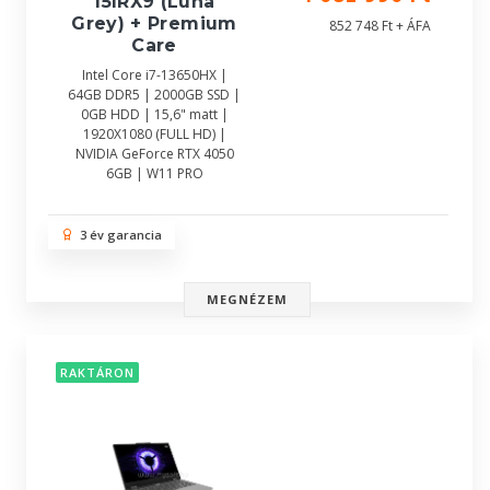
15IRX9 (Luna
Grey) + Premium
852 748 Ft + ÁFA
Care
Intel Core i7-13650HX |
64GB DDR5 | 2000GB SSD |
0GB HDD | 15,6" matt |
1920X1080 (FULL HD) |
NVIDIA GeForce RTX 4050
6GB | W11 PRO
3 év garancia
MEGNÉZEM
RAKTÁRON