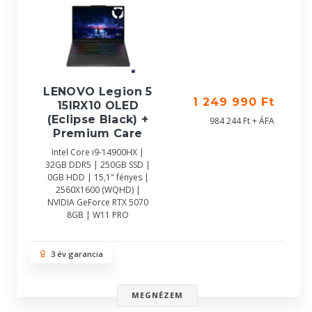
LENOVO Legion 5
1 249 990 Ft
15IRX10 OLED
(Eclipse Black) +
984 244 Ft + ÁFA
Premium Care
Intel Core i9-14900HX |
32GB DDR5 | 250GB SSD |
0GB HDD | 15,1" fényes |
2560X1600 (WQHD) |
NVIDIA GeForce RTX 5070
8GB | W11 PRO
3 év garancia
MEGNÉZEM