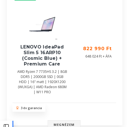
LENOVO IdeaPad
822 990 Ft
Slim 5 16ARP10
648 024 Ft + ÁFA
(Cosmic Blue) +
Premium Care
AMD Ryzen 7 7735HS 3.2 | 8GB
DDR5 | 2000GB SSD | 0GB
HDD | 16" matt | 1920X1200
(WUXGA) | AMD Radeon 680M
| W11 PRO
3 év garancia
MEGNÉZEM