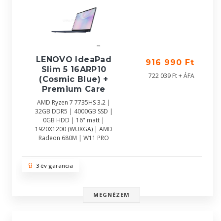
LENOVO IdeaPad
916 990 Ft
Slim 5 16ARP10
722 039 Ft + ÁFA
(Cosmic Blue) +
Premium Care
AMD Ryzen 7 7735HS 3.2 |
32GB DDR5 | 4000GB SSD |
0GB HDD | 16" matt |
1920X1200 (WUXGA) | AMD
Radeon 680M | W11 PRO
3 év garancia
MEGNÉZEM