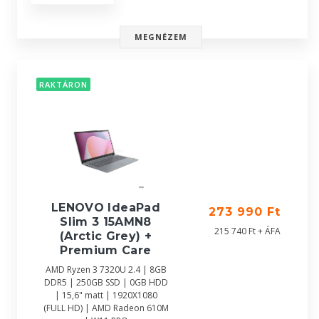
MEGNÉZEM
RAKTÁRON
LENOVO IdeaPad
273 990 Ft
Slim 3 15AMN8
215 740 Ft + ÁFA
(Arctic Grey) +
Premium Care
AMD Ryzen 3 7320U 2.4 | 8GB
DDR5 | 250GB SSD | 0GB HDD
| 15,6" matt | 1920X1080
(FULL HD) | AMD Radeon 610M