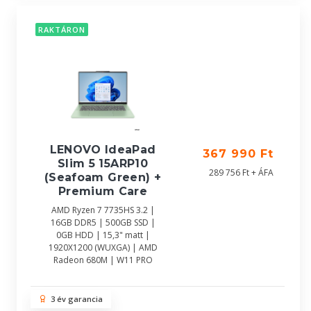
RAKTÁRON
LENOVO IdeaPad
367 990 Ft
Slim 5 15ARP10
289 756 Ft + ÁFA
(Seafoam Green) +
Premium Care
AMD Ryzen 7 7735HS 3.2 |
16GB DDR5 | 500GB SSD |
0GB HDD | 15,3" matt |
1920X1200 (WUXGA) | AMD
Radeon 680M | W11 PRO
3 év garancia