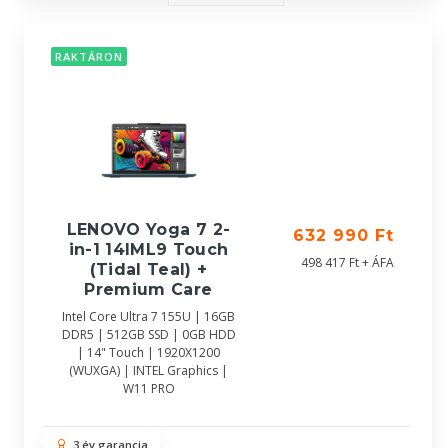
RAKTÁRON
LENOVO Yoga 7 2-
632 990 Ft
in-1 14IML9 Touch
498 417 Ft + ÁFA
(Tidal Teal) +
Premium Care
Intel Core Ultra 7 155U | 16GB
DDR5 | 512GB SSD | 0GB HDD
| 14" Touch | 1920X1200
(WUXGA) | INTEL Graphics |
W11 PRO
3 év garancia