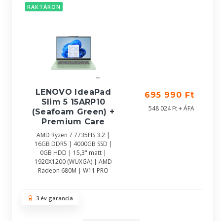
RAKTÁRON
LENOVO IdeaPad
695 990 Ft
Slim 5 15ARP10
548 024 Ft + ÁFA
(Seafoam Green) +
Premium Care
AMD Ryzen 7 7735HS 3.2 |
16GB DDR5 | 4000GB SSD |
0GB HDD | 15,3" matt |
1920X1200 (WUXGA) | AMD
Radeon 680M | W11 PRO
3 év garancia