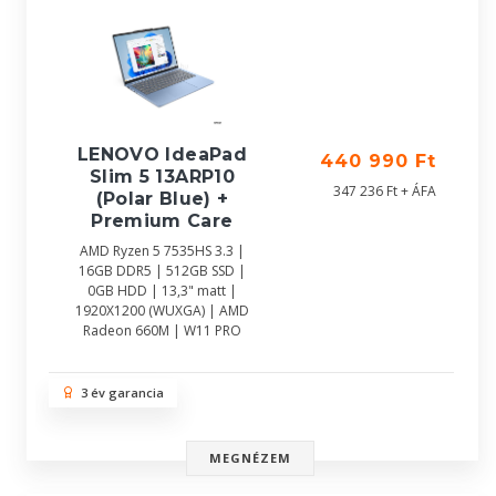
LENOVO IdeaPad
440 990 Ft
Slim 5 13ARP10
347 236 Ft + ÁFA
(Polar Blue) +
Premium Care
AMD Ryzen 5 7535HS 3.3 |
16GB DDR5 | 512GB SSD |
0GB HDD | 13,3" matt |
1920X1200 (WUXGA) | AMD
Radeon 660M | W11 PRO
3 év garancia
MEGNÉZEM