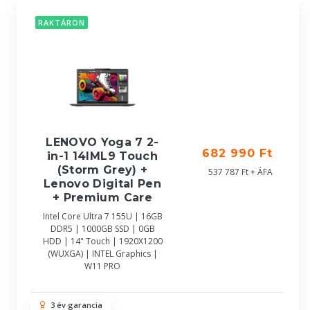
RAKTÁRON
LENOVO Yoga 7 2-
682 990 Ft
in-1 14IML9 Touch
(Storm Grey) +
537 787 Ft + ÁFA
Lenovo Digital Pen
+ Premium Care
Intel Core Ultra 7 155U | 16GB
DDR5 | 1000GB SSD | 0GB
HDD | 14" Touch | 1920X1200
(WUXGA) | INTEL Graphics |
W11 PRO
3 év garancia