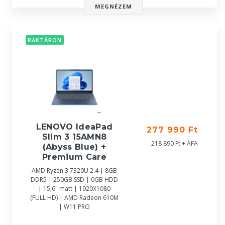
MEGNÉZEM
RAKTÁRON
LENOVO IdeaPad
277 990 Ft
Slim 3 15AMN8
218 890 Ft + ÁFA
(Abyss Blue) +
Premium Care
AMD Ryzen 3 7320U 2.4 | 8GB
DDR5 | 250GB SSD | 0GB HDD
| 15,6" matt | 1920X1080
(FULL HD) | AMD Radeon 610M
| W11 PRO