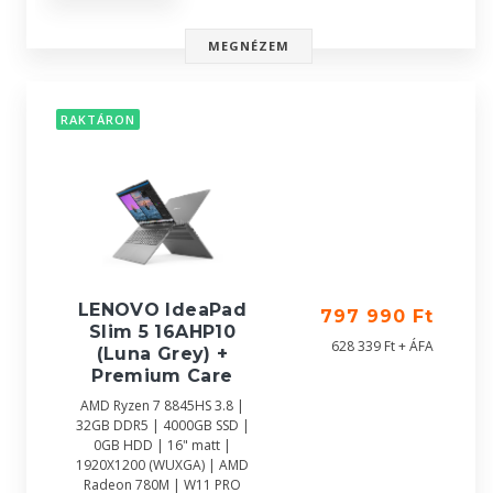
MEGNÉZEM
RAKTÁRON
LENOVO IdeaPad
797 990 Ft
Slim 5 16AHP10
628 339 Ft + ÁFA
(Luna Grey) +
Premium Care
AMD Ryzen 7 8845HS 3.8 |
32GB DDR5 | 4000GB SSD |
0GB HDD | 16" matt |
1920X1200 (WUXGA) | AMD
Radeon 780M | W11 PRO