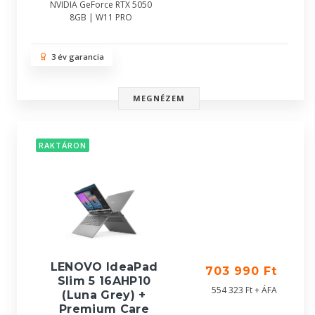
NVIDIA GeForce RTX 5050
8GB | W11 PRO
3 év garancia
MEGNÉZEM
RAKTÁRON
LENOVO IdeaPad
703 990 Ft
Slim 5 16AHP10
554 323 Ft + ÁFA
(Luna Grey) +
Premium Care