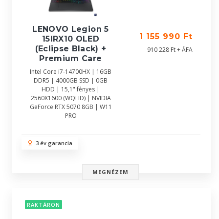
LENOVO Legion 5
1 155 990 Ft
15IRX10 OLED
(Eclipse Black) +
910 228 Ft + ÁFA
Premium Care
Intel Core i7-14700HX | 16GB
DDR5 | 4000GB SSD | 0GB
HDD | 15,1" fényes |
2560X1600 (WQHD) | NVIDIA
GeForce RTX 5070 8GB | W11
PRO
3 év garancia
MEGNÉZEM
RAKTÁRON