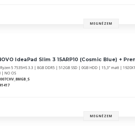
MEGNÉZEM
NOVO IdeaPad Slim 3 15ARP10 (Cosmic Blue) + Pr
Ryzen 5 7535HS 3.3 | 8GB DDR5 | 512GB SSD | 0GB HDD | 15,3" matt | 1920
 | NO OS
7007CHV_8MGB_S
41417
MEGNÉZEM