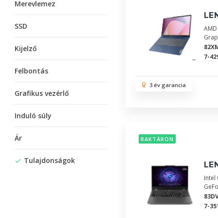
Merevlemez
LE
SSD
AMD 
Grap
82X
Kijelző
7-42
Felbontás
3 év garancia
Grafikus vezérlő
Induló súly
Ár
RAKTÁRON
Tulajdonságok
LE
Inte
GeFo
83D
7-35