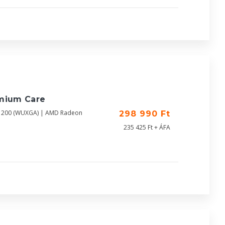
emium Care
X1200 (WUXGA) | AMD Radeon
298 990 Ft
235 425 Ft + ÁFA