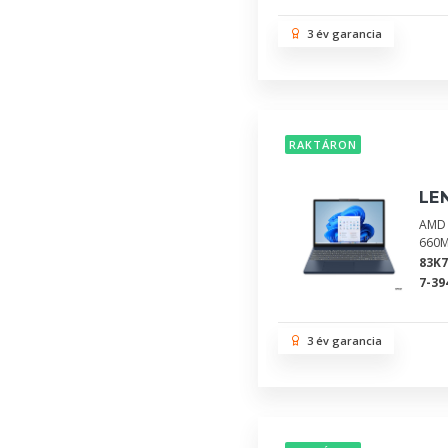
3 év garancia
RAKTÁRON
LE
AMD 
660M
83K
7-39
3 év garancia