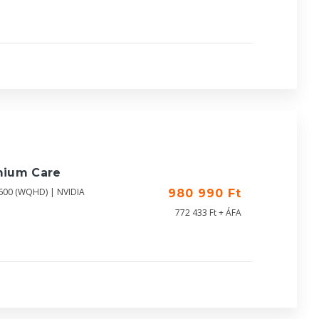
mium Care
1600 (WQHD) | NVIDIA
980 990 Ft
772 433 Ft + ÁFA