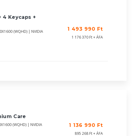
+ 4 Keycaps +
1 493 990 Ft
60X1600 (WQHD) | NVIDIA
1 176 370 Ft + ÁFA
mium Care
60X1600 (WQHD) | NVIDIA
1 136 990 Ft
895 268 Ft + ÁFA