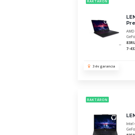
RAKTÁRON
LEN
Pr
AMD 
GeFo
83R
7-43
3 év garancia
RAKTÁRON
LEN
Inte
GeFo