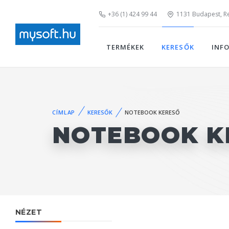
+36 (1) 424 99 44
1131 Budapest, Rei
TERMÉKEK
KERESŐK
INF
CÍMLAP
KERESŐK
NOTEBOOK KERESŐ
NOTEBOOK K
NÉZET