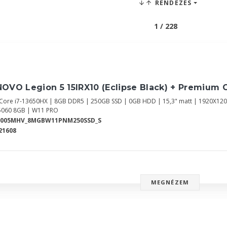
RENDEZÉS
1 / 228
OVO Legion 5 15IRX10 (Eclipse Black) + Premium 
l Core i7-13650HX | 8GB DDR5 | 250GB SSD | 0GB HDD | 15,3" matt | 1920X12
5060 8GB | W11 PRO
Y005MHV_8MGBW11PNM250SSD_S
21608
MEGNÉZEM