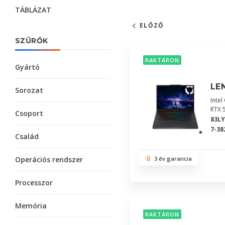
TÁBLÁZAT
ELŐZŐ
SZŰRŐK
RAKTÁRON
Gyártó
LEN
Sorozat
Inte
RTX 
Csoport
83L
7-38
Család
Operációs rendszer
3 év garancia
Processzor
Memória
RAKTÁRON