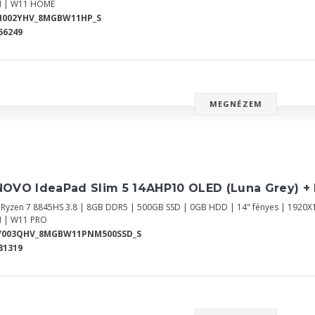
 | W11 HOME
H002YHV_8MGBW11HP_S
56249
MEGNÉZEM
NOVO IdeaPad Slim 5 14AHP10 OLED (Luna Grey) +
Ryzen 7 8845HS 3.8 | 8GB DDR5 | 500GB SSD | 0GB HDD | 14" fényes | 1920
 | W11 PRO
V003QHV_8MGBW11PNM500SSD_S
81319