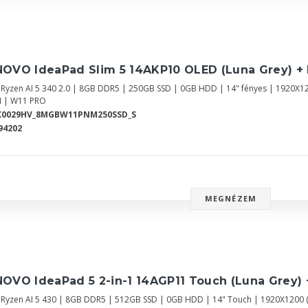
NOVO IdeaPad Slim 5 14AKP10 OLED (Luna Grey) +
Ryzen AI 5 340 2.0 | 8GB DDR5 | 250GB SSD | 0GB HDD | 14" fényes | 1920
 | W11 PRO
X0029HV_8MGBW11PNM250SSD_S
94202
MEGNÉZEM
OVO IdeaPad 5 2-in-1 14AGP11 Touch (Luna Grey)
Ryzen AI 5 430 | 8GB DDR5 | 512GB SSD | 0GB HDD | 14" Touch | 1920X120