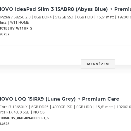
NOVO IdeaPad Slim 3 15ABR8 (Abyss Blue) + Prem
Ryzen 7 5825U 2.0 | 8GB DDR4 | 512GB SSD | 0GB HDD | 15,6" matt | 1920X1
hics | W11 HOME
M01BEHV_W11HP_S
96757
MEGNÉZEM
NOVO LOQ 15IRX9 (Luna Grey) + Premium Care
l Core i7-13650HX | 8GB DDR5 | 4000GB SSD | 0GB HDD | 15,6" matt | 1920X10
rce RTX 4050 6GB | NO OS
V00MGHV_8MGBN4000SSD_S
14628