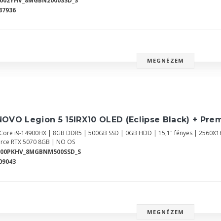
0002YHV_8MGBN2000SSD_S
37936
MEGNÉZEM
OVO Legion 5 15IRX10 OLED (Eclipse Black) + Pre
l Core i9-14900HX | 8GB DDR5 | 500GB SSD | 0GB HDD | 15,1" fényes | 2560X
rce RTX 5070 8GB | NO OS
Y00PKHV_8MGBNM500SSD_S
09043
MEGNÉZEM