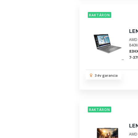
RAKTÁRON
LE
AMD 
840M
83H
7-37
3 év garancia
RAKTÁRON
LEN
AMD 