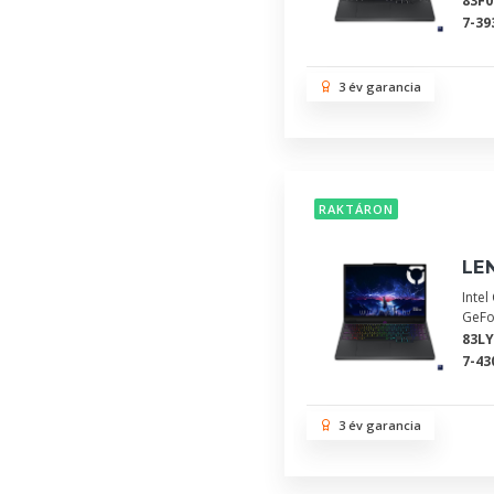
83F
7-39
3 év garancia
RAKTÁRON
LEN
Inte
GeFo
83L
7-43
3 év garancia