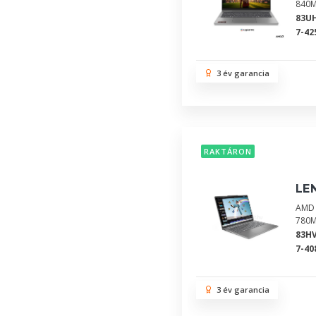
840M
83U
7-42
3 év garancia
RAKTÁRON
LE
AMD 
780M
83H
7-40
3 év garancia