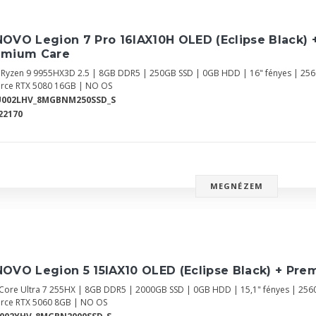
OVO Legion 7 Pro 16IAX10H OLED (Eclipse Black) 
emium Care
Ryzen 9 9955HX3D 2.5 | 8GB DDR5 | 250GB SSD | 0GB HDD | 16" fényes | 25
rce RTX 5080 16GB | NO OS
U002LHV_8MGBNM250SSD_S
22170
MEGNÉZEM
OVO Legion 5 15IAX10 OLED (Eclipse Black) + Pre
l Core Ultra 7 255HX | 8GB DDR5 | 2000GB SSD | 0GB HDD | 15,1" fényes | 25
rce RTX 5060 8GB | NO OS