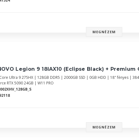
41524
MEGNÉZEM
OVO Legion 9 18IAX10 (Eclipse Black) + Premium 
l Core Ultra 9 275HX | 128GB DDR5 | 2000GB SSD | 0GB HDD | 18" fényes | 38
rce RTX 5090 24GB | W11 PRO
002XHV_128GB_S
92118
MEGNÉZEM