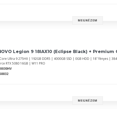
MEGNÉZEM
OVO Legion 9 18IAX10 (Eclipse Black) + Premium 
l Core Ultra 9 275HX | 192GB DDR5 | 4000GB SSD | 0GB HDD | 18" fényes | 38
rce RTX 5080 16GB | W11 PRO
Y0030HV
58832
MEGNÉZEM