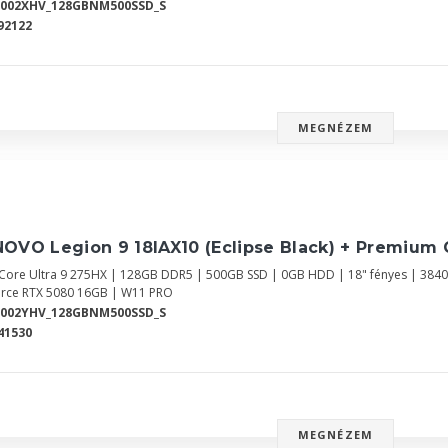
Y002XHV_128GBNM500SSD_S
92122
MEGNÉZEM
OVO Legion 9 18IAX10 (Eclipse Black) + Premium 
l Core Ultra 9 275HX | 128GB DDR5 | 500GB SSD | 0GB HDD | 18" fényes | 384
rce RTX 5080 16GB | W11 PRO
Y002YHV_128GBNM500SSD_S
41530
MEGNÉZEM