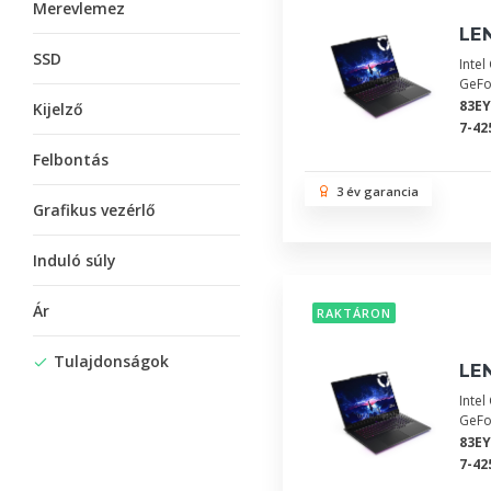
Merevlemez
LEN
SSD
Inte
GeFo
83E
Kijelző
7-42
Felbontás
3 év garancia
Grafikus vezérlő
Induló súly
Ár
RAKTÁRON
Tulajdonságok
LEN
Inte
GeFo
83E
7-42