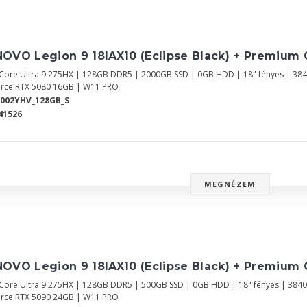
OVO Legion 9 18IAX10 (Eclipse Black) + Premium 
l Core Ultra 9 275HX | 128GB DDR5 | 2000GB SSD | 0GB HDD | 18" fényes | 38
rce RTX 5080 16GB | W11 PRO
002YHV_128GB_S
41526
MEGNÉZEM
OVO Legion 9 18IAX10 (Eclipse Black) + Premium 
l Core Ultra 9 275HX | 128GB DDR5 | 500GB SSD | 0GB HDD | 18" fényes | 384
rce RTX 5090 24GB | W11 PRO