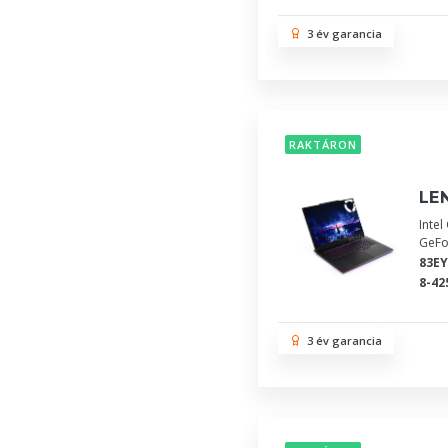
3 év garancia
RAKTÁRON
LEN
Inte
GeFo
83E
8-42
3 év garancia