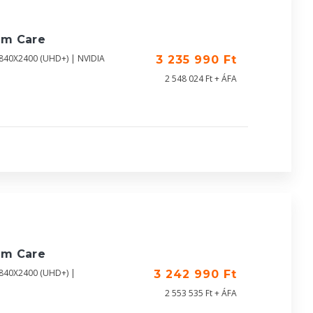
um Care
3840X2400 (UHD+) | NVIDIA
3 235 990 Ft
2 548 024 Ft + ÁFA
um Care
3840X2400 (UHD+) |
3 242 990 Ft
2 553 535 Ft + ÁFA