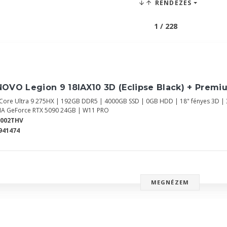
RENDEZÉS
1 / 228
OVO Legion 9 18IAX10 3D (Eclipse Black) + Premi
l Core Ultra 9 275HX | 192GB DDR5 | 4000GB SSD | 0GB HDD | 18" fényes 3D |
IA GeForce RTX 5090 24GB | W11 PRO
Y002THV
941474
MEGNÉZEM