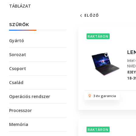
TÁBLÁZAT
ELŐZŐ
SZŰRŐK
RAKTÁRON
Gyártó
LEN
Sorozat
Inte
NVID
Csoport
83E
18-3
Család
Operációs rendszer
3 év garancia
Processzor
Memória
RAKTÁRON