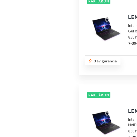
RAKTÁRON
LEN
Inte
GeFo
83E
7-39
3 év garancia
RAKTÁRON
LEN
Inte
NVID
83E