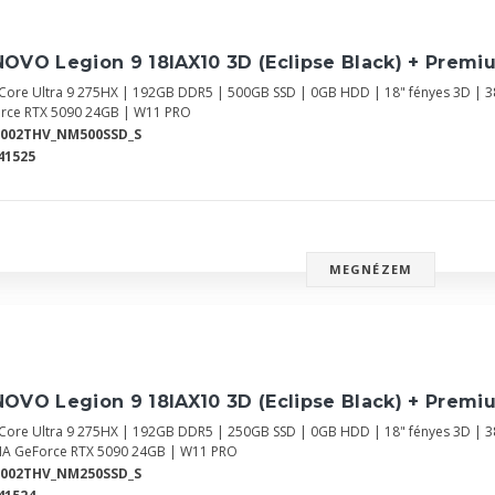
OVO Legion 9 18IAX10 3D (Eclipse Black) + Premi
l Core Ultra 9 275HX | 192GB DDR5 | 500GB SSD | 0GB HDD | 18" fényes 3D | 
rce RTX 5090 24GB | W11 PRO
Y002THV_NM500SSD_S
41525
MEGNÉZEM
OVO Legion 9 18IAX10 3D (Eclipse Black) + Premi
l Core Ultra 9 275HX | 192GB DDR5 | 250GB SSD | 0GB HDD | 18" fényes 3D | 
IA GeForce RTX 5090 24GB | W11 PRO
Y002THV_NM250SSD_S