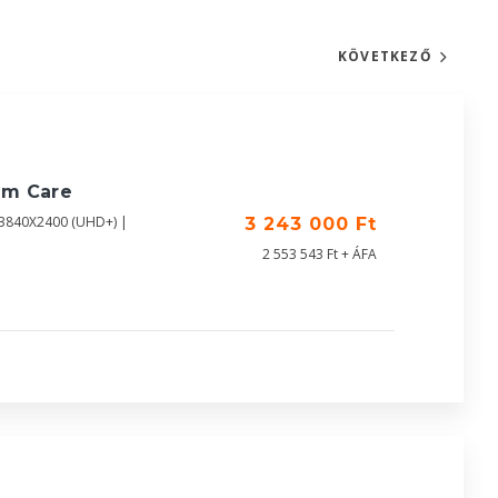
KÖVETKEZŐ
um Care
 3840X2400 (UHD+) |
3 243 000 Ft
2 553 543 Ft + ÁFA