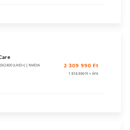
Care
40X2400 (UHD+) | NVIDIA
2 309 990 Ft
1 818 890 Ft + ÁFA