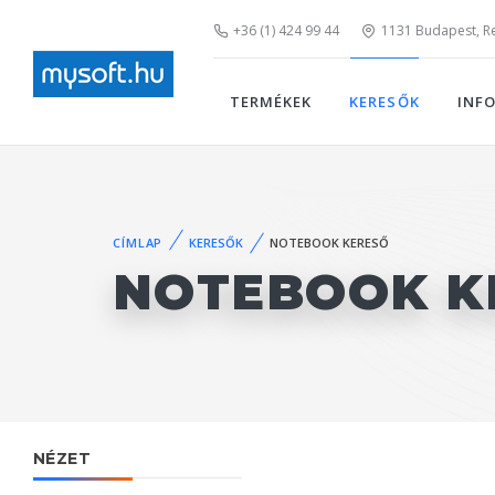
+36 (1) 424 99 44
1131 Budapest, Rei
TERMÉKEK
KERESŐK
INF
CÍMLAP
KERESŐK
NOTEBOOK KERESŐ
NOTEBOOK K
NÉZET