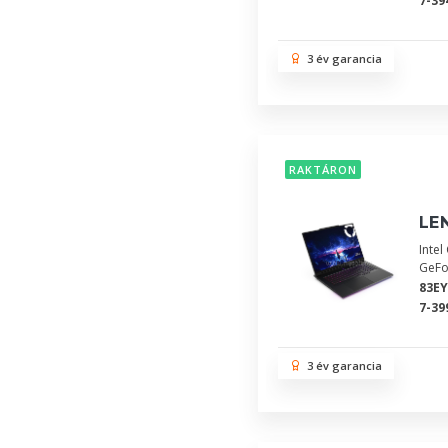
7-39
3 év garancia
RAKTÁRON
LEN
Inte
GeFo
83EY
7-39
3 év garancia