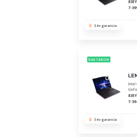
83E
7-39
3 év garancia
RAKTÁRON
LEN
Inte
GeFo
83E
7-39
3 év garancia