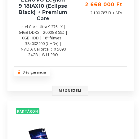
2 668 000 Ft
9 18IAX10 (Eclipse
Black) + Premium
2 100 787 Ft + ÁFA
Care
Intel Core Ultra 9 275HX |
64GB DDR5 | 2000GB SSD |
0GB HDD | 18" fényes |
3840X2400 (UHD+) |
NVIDIA GeForce RTX 5090
24GB | W11 PRO
3 év garancia
MEGNÉZEM
RAKTÁRON