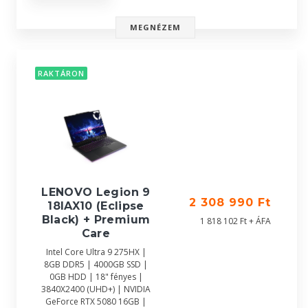
MEGNÉZEM
RAKTÁRON
LENOVO Legion 9
2 308 990 Ft
18IAX10 (Eclipse
Black) + Premium
1 818 102 Ft + ÁFA
Care
Intel Core Ultra 9 275HX |
8GB DDR5 | 4000GB SSD |
0GB HDD | 18" fényes |
3840X2400 (UHD+) | NVIDIA
GeForce RTX 5080 16GB |