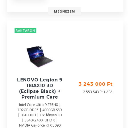
MEGNÉZEM
RAKTÁRON
LENOVO Legion 9
3 243 000 Ft
18IAX10 3D
(Eclipse Black) +
2 553 543 Ft + ÁFA
Premium Care
Intel Core Ultra 9 275HX |
192GB DDR5 | 4000GB SSD
| 0GB HDD | 18" fényes 3D
| 3840X2400 (UHD+) |
NVIDIA GeForce RTX 5090