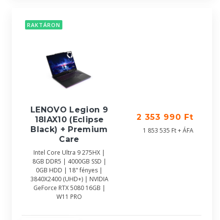
RAKTÁRON
LENOVO Legion 9
2 353 990 Ft
18IAX10 (Eclipse
Black) + Premium
1 853 535 Ft + ÁFA
Care
Intel Core Ultra 9 275HX |
8GB DDR5 | 4000GB SSD |
0GB HDD | 18" fényes |
3840X2400 (UHD+) | NVIDIA
GeForce RTX 5080 16GB |
W11 PRO