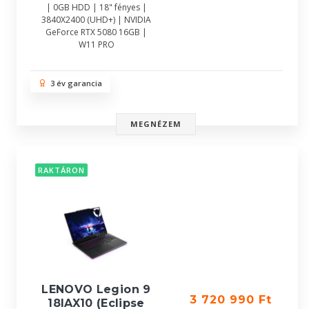
| 0GB HDD | 18" fényes |
3840X2400 (UHD+) | NVIDIA
GeForce RTX 5080 16GB |
W11 PRO
3 év garancia
MEGNÉZEM
RAKTÁRON
LENOVO Legion 9
3 720 990 Ft
18IAX10 (Eclipse