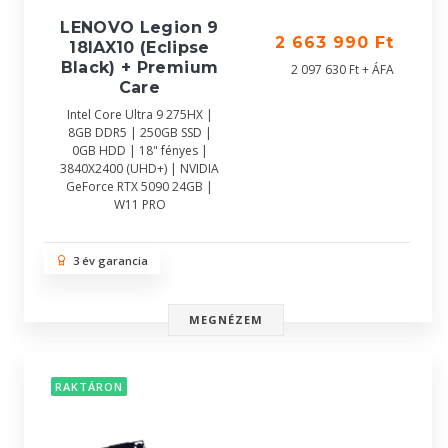
LENOVO Legion 9
2 663 990 Ft
18IAX10 (Eclipse
Black) + Premium
2 097 630 Ft + ÁFA
Care
Intel Core Ultra 9 275HX |
8GB DDR5 | 250GB SSD |
0GB HDD | 18" fényes |
3840X2400 (UHD+) | NVIDIA
GeForce RTX 5090 24GB |
W11 PRO
3 év garancia
MEGNÉZEM
RAKTÁRON