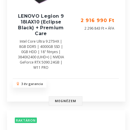
LENOVO Legion 9
2 916 990 Ft
18IAX10 (Eclipse
Black) + Premium
2 296 843 Ft + ÁFA
Care
Intel Core Ultra 9 275HX |
8GB DDR5 | 4000GB SSD |
0GB HDD | 18" fényes |
3840X2400 (UHD+) | NVIDIA
GeForce RTX 5090 24GB |
W11 PRO
3 év garancia
MEGNÉZEM
RAKTÁRON