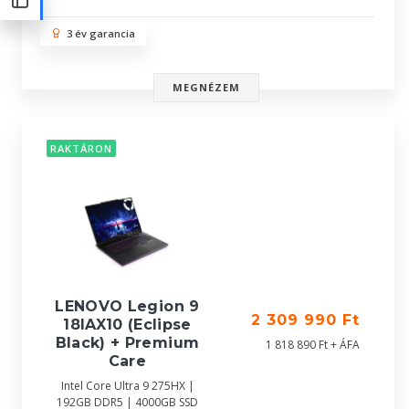
3 év garancia
MEGNÉZEM
RAKTÁRON
LENOVO Legion 9
2 309 990 Ft
18IAX10 (Eclipse
Black) + Premium
1 818 890 Ft + ÁFA
Care
Intel Core Ultra 9 275HX |
192GB DDR5 | 4000GB SSD