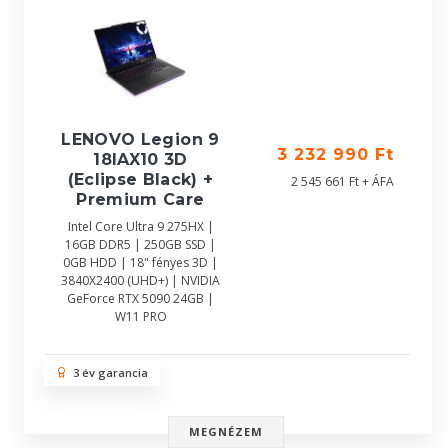
LENOVO Legion 9
3 232 990 Ft
18IAX10 3D
(Eclipse Black) +
2 545 661 Ft + ÁFA
Premium Care
Intel Core Ultra 9 275HX |
16GB DDR5 | 250GB SSD |
0GB HDD | 18" fényes 3D |
3840X2400 (UHD+) | NVIDIA
GeForce RTX 5090 24GB |
W11 PRO
3 év garancia
MEGNÉZEM