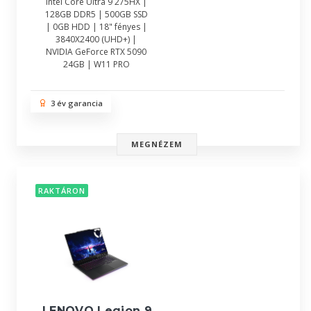
Intel Core Ultra 9 275HX |
128GB DDR5 | 500GB SSD
| 0GB HDD | 18" fényes |
3840X2400 (UHD+) |
NVIDIA GeForce RTX 5090
24GB | W11 PRO
3 év garancia
MEGNÉZEM
RAKTÁRON
LENOVO Legion 9