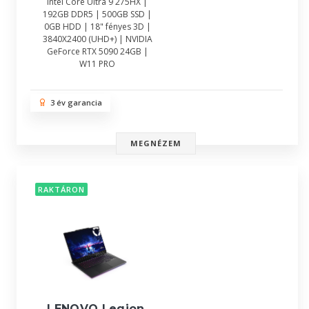
Intel Core Ultra 9 275HX |
192GB DDR5 | 500GB SSD |
0GB HDD | 18" fényes 3D |
3840X2400 (UHD+) | NVIDIA
GeForce RTX 5090 24GB |
W11 PRO
3 év garancia
MEGNÉZEM
RAKTÁRON
LENOVO Legion