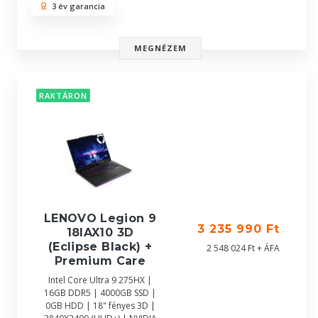
3 év garancia
MEGNÉZEM
RAKTÁRON
LENOVO Legion 9
3 235 990 Ft
18IAX10 3D
(Eclipse Black) +
2 548 024 Ft + ÁFA
Premium Care
Intel Core Ultra 9 275HX |
16GB DDR5 | 4000GB SSD |
0GB HDD | 18" fényes 3D |