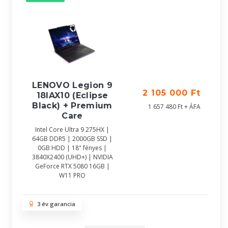
LENOVO Legion 9
2 105 000 Ft
18IAX10 (Eclipse
Black) + Premium
1 657 480 Ft + ÁFA
Care
Intel Core Ultra 9 275HX |
64GB DDR5 | 2000GB SSD |
0GB HDD | 18" fényes |
3840X2400 (UHD+) | NVIDIA
GeForce RTX 5080 16GB |
W11 PRO
3 év garancia