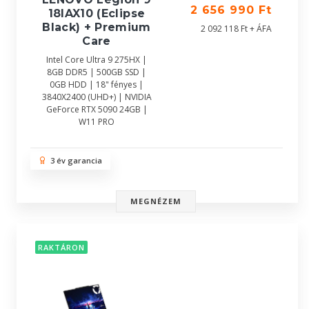
2 656 990 Ft
18IAX10 (Eclipse
Black) + Premium
2 092 118 Ft + ÁFA
Care
Intel Core Ultra 9 275HX |
8GB DDR5 | 500GB SSD |
0GB HDD | 18" fényes |
3840X2400 (UHD+) | NVIDIA
GeForce RTX 5090 24GB |
W11 PRO
3 év garancia
MEGNÉZEM
RAKTÁRON