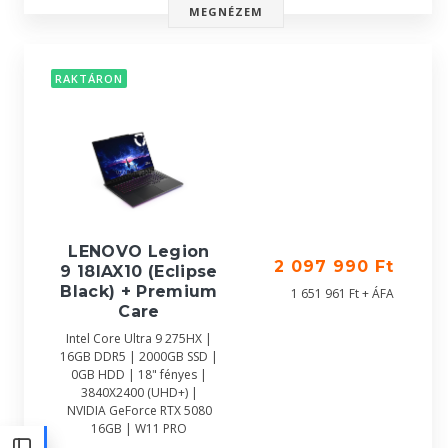
MEGNÉZEM
RAKTÁRON
LENOVO Legion
2 097 990 Ft
9 18IAX10 (Eclipse
Black) + Premium
1 651 961 Ft + ÁFA
Care
Intel Core Ultra 9 275HX |
16GB DDR5 | 2000GB SSD |
0GB HDD | 18" fényes |
3840X2400 (UHD+) |
NVIDIA GeForce RTX 5080
16GB | W11 PRO