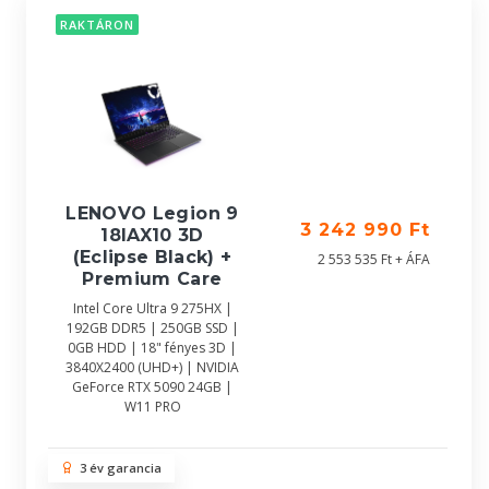
RAKTÁRON
LENOVO Legion 9
3 242 990 Ft
18IAX10 3D
(Eclipse Black) +
2 553 535 Ft + ÁFA
Premium Care
Intel Core Ultra 9 275HX |
192GB DDR5 | 250GB SSD |
0GB HDD | 18" fényes 3D |
3840X2400 (UHD+) | NVIDIA
GeForce RTX 5090 24GB |
W11 PRO
3 év garancia