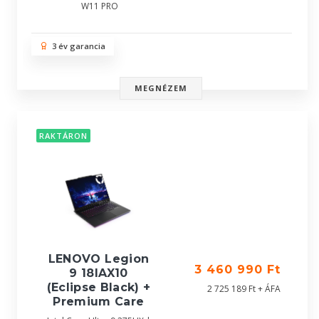
W11 PRO
3 év garancia
MEGNÉZEM
RAKTÁRON
LENOVO Legion
3 460 990 Ft
9 18IAX10
(Eclipse Black) +
2 725 189 Ft + ÁFA
Premium Care