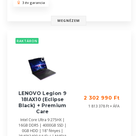
3 év garancia
MEGNÉZEM
RAKTÁRON
LENOVO Legion 9
2 302 990 Ft
18IAX10 (Eclipse
Black) + Premium
1 813 378 Ft + ÁFA
Care
Intel Core Ultra 9 275HX |
16GB DDR5 | 4000GB SSD |
0GB HDD | 18" fényes |