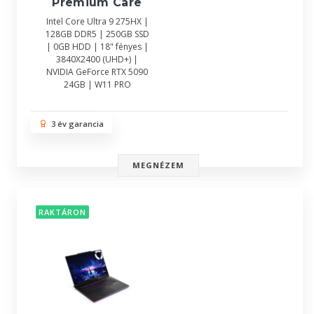
Premium Care
Intel Core Ultra 9 275HX |
128GB DDR5 | 250GB SSD
| 0GB HDD | 18" fényes |
3840X2400 (UHD+) |
NVIDIA GeForce RTX 5090
24GB | W11 PRO
3 év garancia
MEGNÉZEM
RAKTÁRON