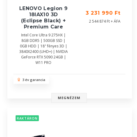
LENOVO Legion 9
3 231 990 Ft
18IAX10 3D
(Eclipse Black) +
2 544 874 Ft + ÁFA
Premium Care
Intel Core Ultra 9 275HX |
8GB DDR5 | 500GB SSD |
0GB HDD | 18" fényes 3D |
3840X2400 (UHD+) | NVIDIA
GeForce RTX 5090 24GB |
W11 PRO
3 év garancia
MEGNÉZEM
RAKTÁRON