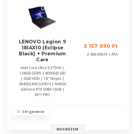
LENOVO Legion 9
3 157 990 Ft
18IAX10 (Eclipse
Black) + Premium
2 486 606 Ft + ÁFA
Care
Intel Core Ultra 9 275HX |
128GB DDR5 | 4000GB SSD
| 0GB HDD | 18" fényes |
3840X2400 (UHD+) | NVIDIA
GeForce RTX 5080 16GB |
W11 PRO
3 év garancia
MEGNÉZEM