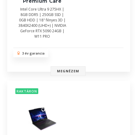
Premium Care
Intel Core Ultra 9 275HX |
8GB DDR5 | 250GB SSD |
0GB HDD | 18" fényes 3D |
3840X2400 (UHD+) | NVIDIA
GeForce RTX 5090 24GB |
W11 PRO
3 év garancia
MEGNÉZEM
RAKTÁRON