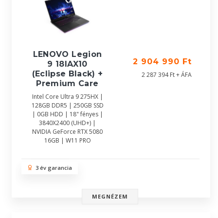
LENOVO Legion
2 904 990 Ft
9 18IAX10
(Eclipse Black) +
2 287 394 Ft + ÁFA
Premium Care
Intel Core Ultra 9 275HX |
128GB DDR5 | 250GB SSD
| 0GB HDD | 18" fényes |
3840X2400 (UHD+) |
NVIDIA GeForce RTX 5080
16GB | W11 PRO
3 év garancia
MEGNÉZEM