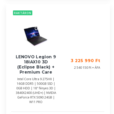
RAKTÁRON
LENOVO Legion 9
3 225 990 Ft
18IAX10 3D
(Eclipse Black) +
2 540 150 Ft + ÁFA
Premium Care
Intel Core Ultra 9 275HX |
16GB DDR5 | 500GB SSD |
0GB HDD | 18" fényes 3D |
3840X2400 (UHD+) | NVIDIA
GeForce RTX 5090 24GB |
W11 PRO