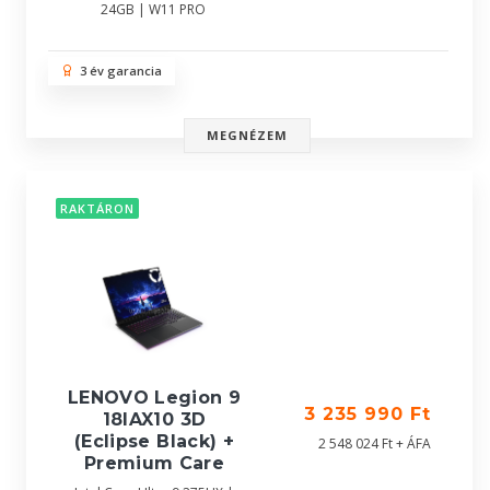
24GB | W11 PRO
3 év garancia
MEGNÉZEM
RAKTÁRON
LENOVO Legion 9
3 235 990 Ft
18IAX10 3D
(Eclipse Black) +
2 548 024 Ft + ÁFA
Premium Care