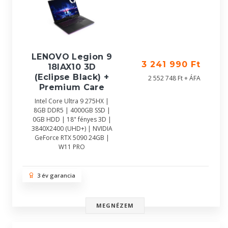
LENOVO Legion 9
3 241 990 Ft
18IAX10 3D
(Eclipse Black) +
2 552 748 Ft + ÁFA
Premium Care
Intel Core Ultra 9 275HX |
8GB DDR5 | 4000GB SSD |
0GB HDD | 18" fényes 3D |
3840X2400 (UHD+) | NVIDIA
GeForce RTX 5090 24GB |
W11 PRO
3 év garancia
MEGNÉZEM