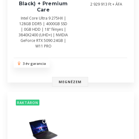
Black) + Premium
2 929 913 Ft + ÁFA
Care
Intel Core Ultra 9 275HX |
128GB DDR5 | 4000GB SSD
| 0GB HDD | 18" fényes |
3840X2400 (UHD+) | NVIDIA
GeForce RTX 5090 24GB |
W11 PRO
3 év garancia
MEGNÉZEM
RAKTÁRON