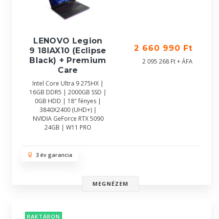
LENOVO Legion
2 660 990 Ft
9 18IAX10 (Eclipse
Black) + Premium
2 095 268 Ft + ÁFA
Care
Intel Core Ultra 9 275HX |
16GB DDR5 | 2000GB SSD |
0GB HDD | 18" fényes |
3840X2400 (UHD+) |
NVIDIA GeForce RTX 5090
24GB | W11 PRO
3 év garancia
MEGNÉZEM
RAKTÁRON