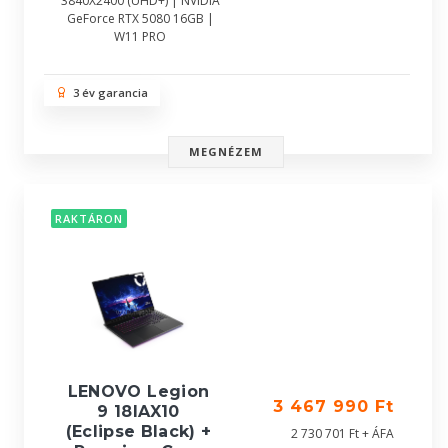
3840X2400 (UHD+) | NVIDIA
GeForce RTX 5080 16GB |
W11 PRO
3 év garancia
MEGNÉZEM
RAKTÁRON
LENOVO Legion
3 467 990 Ft
9 18IAX10
(Eclipse Black) +
2 730 701 Ft + ÁFA