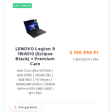
RAKTÁRON
LENOVO Legion 9
2 100 990 Ft
18IAX10 (Eclipse
Black) + Premium
1 654 323 Ft + ÁFA
Care
Intel Core Ultra 9 275HX |
8GB DDR5 | 250GB SSD |
0GB HDD | 18" fényes |
3840X2400 (UHD+) | NVIDIA
GeForce RTX 5080 16GB |
W11 PRO
3 év garancia