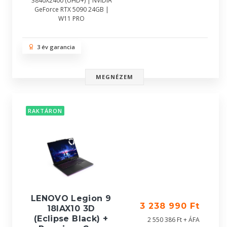
3840X2400 (UHD+) | NVIDIA
GeForce RTX 5090 24GB |
W11 PRO
3 év garancia
MEGNÉZEM
RAKTÁRON
LENOVO Legion 9
3 238 990 Ft
18IAX10 3D
(Eclipse Black) +
2 550 386 Ft + ÁFA