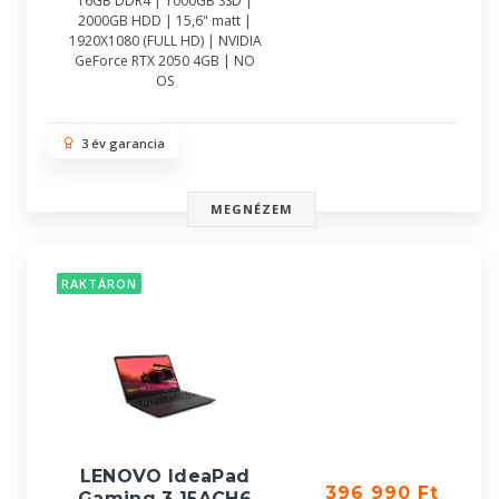
16GB DDR4 | 1000GB SSD |
2000GB HDD | 15,6" matt |
1920X1080 (FULL HD) | NVIDIA
GeForce RTX 2050 4GB | NO
OS
3 év garancia
MEGNÉZEM
RAKTÁRON
LENOVO IdeaPad
396 990 Ft
Gaming 3 15ACH6