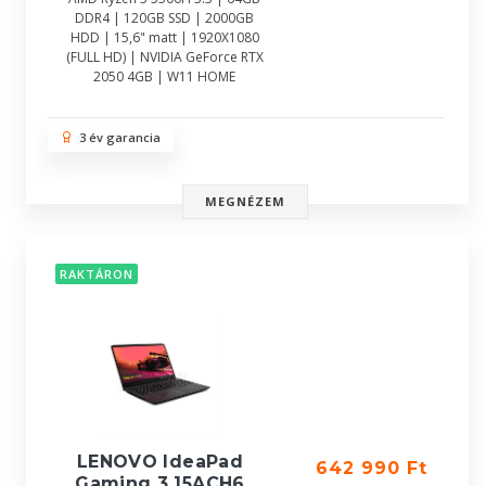
DDR4 | 120GB SSD | 2000GB
HDD | 15,6" matt | 1920X1080
(FULL HD) | NVIDIA GeForce RTX
2050 4GB | W11 HOME
3 év garancia
MEGNÉZEM
RAKTÁRON
LENOVO IdeaPad
642 990 Ft
Gaming 3 15ACH6