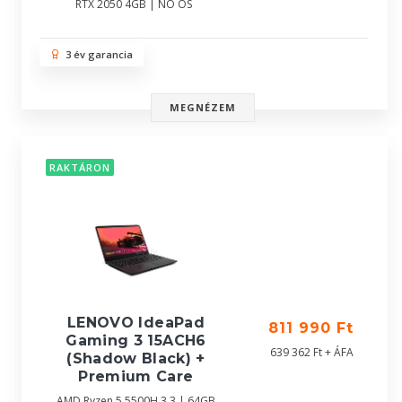
RTX 2050 4GB | NO OS
3 év garancia
MEGNÉZEM
RAKTÁRON
LENOVO IdeaPad
811 990 Ft
Gaming 3 15ACH6
639 362 Ft + ÁFA
(Shadow Black) +
Premium Care
AMD Ryzen 5 5500H 3.3 | 64GB