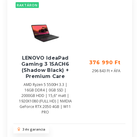
RAKTÁRON
LENOVO IdeaPad
376 990 Ft
Gaming 3 15ACH6
(Shadow Black) +
296 843 Ft + ÁFA
Premium Care
AMD Ryzen 5 5500H 3.3 |
16GB DDR4 | 0GB SSD |
2000GB HDD | 15,6" matt |
1920X1080 (FULL HD) | NVIDIA
GeForce RTX 2050 4GB | W11
PRO
3 év garancia