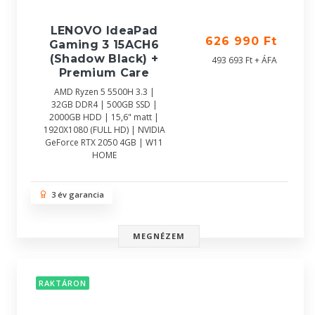
LENOVO IdeaPad
626 990 Ft
Gaming 3 15ACH6
(Shadow Black) +
493 693 Ft + ÁFA
Premium Care
AMD Ryzen 5 5500H 3.3 |
32GB DDR4 | 500GB SSD |
2000GB HDD | 15,6" matt |
1920X1080 (FULL HD) | NVIDIA
GeForce RTX 2050 4GB | W11
HOME
3 év garancia
MEGNÉZEM
RAKTÁRON