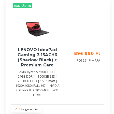
RAKTÁRON
LENOVO IdeaPad
896 990 Ft
Gaming 3 15ACH6
(Shadow Black) +
706 291 Ft + ÁFA
Premium Care
AMD Ryzen 5 5500H 3.3 |
64GB DDR4 | 1000GB SSD |
2000GB HDD | 15,6" matt |
1920X1080 (FULL HD) | NVIDIA
GeForce RTX 2050 4GB | W11
HOME
3 év garancia