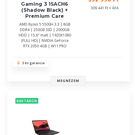
Gaming 3 15ACH6
309 441 Ft + ÁFA
(Shadow Black) +
Premium Care
AMD Ryzen 5 5500H 3.3 | 8GB
DDR4 | 250GB SSD | 2000GB
HDD | 15,6" matt | 1920X1080
(FULL HD) | NVIDIA GeForce
RTX 2050 4GB | W11 PRO
3 év garancia
MEGNÉZEM
RAKTÁRON