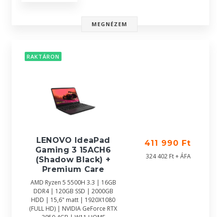
MEGNÉZEM
RAKTÁRON
LENOVO IdeaPad
411 990 Ft
Gaming 3 15ACH6
324 402 Ft + ÁFA
(Shadow Black) +
Premium Care
AMD Ryzen 5 5500H 3.3 | 16GB
DDR4 | 120GB SSD | 2000GB
HDD | 15,6" matt | 1920X1080
(FULL HD) | NVIDIA GeForce RTX