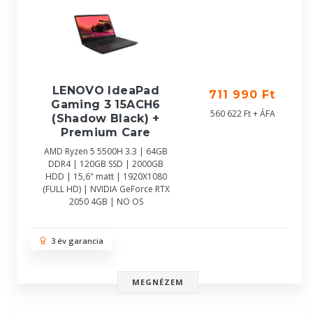
LENOVO IdeaPad
711 990 Ft
Gaming 3 15ACH6
560 622 Ft + ÁFA
(Shadow Black) +
Premium Care
AMD Ryzen 5 5500H 3.3 | 64GB
DDR4 | 120GB SSD | 2000GB
HDD | 15,6" matt | 1920X1080
(FULL HD) | NVIDIA GeForce RTX
2050 4GB | NO OS
3 év garancia
MEGNÉZEM