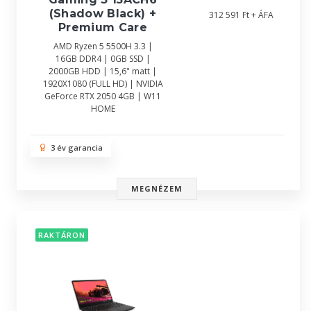
(Shadow Black) +
312 591 Ft + ÁFA
Premium Care
AMD Ryzen 5 5500H 3.3 |
16GB DDR4 | 0GB SSD |
2000GB HDD | 15,6" matt |
1920X1080 (FULL HD) | NVIDIA
GeForce RTX 2050 4GB | W11
HOME
3 év garancia
MEGNÉZEM
RAKTÁRON