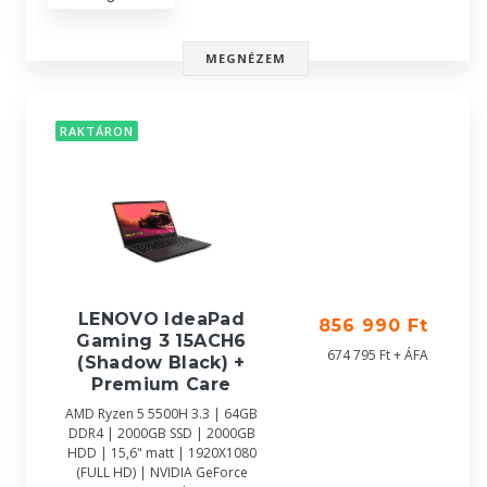
MEGNÉZEM
RAKTÁRON
LENOVO IdeaPad
856 990 Ft
Gaming 3 15ACH6
674 795 Ft + ÁFA
(Shadow Black) +
Premium Care
AMD Ryzen 5 5500H 3.3 | 64GB
DDR4 | 2000GB SSD | 2000GB
HDD | 15,6" matt | 1920X1080
(FULL HD) | NVIDIA GeForce