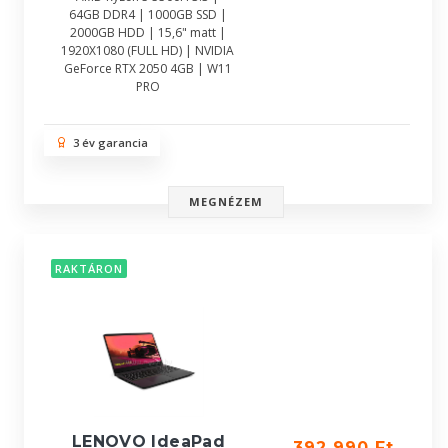
64GB DDR4 | 1000GB SSD |
2000GB HDD | 15,6" matt |
1920X1080 (FULL HD) | NVIDIA
GeForce RTX 2050 4GB | W11
PRO
3 év garancia
MEGNÉZEM
RAKTÁRON
LENOVO IdeaPad
392 990 Ft