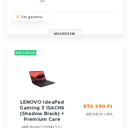
OS
3 év garancia
MEGNÉZEM
RAKTÁRON
LENOVO IdeaPad
876 990 Ft
Gaming 3 15ACH6
(Shadow Black) +
690 543 Ft + ÁFA
Premium Care
AMD Ryzen 5 5500H 3.3 |