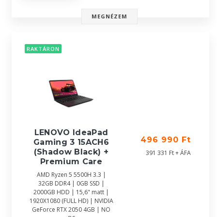
MEGNÉZEM
RAKTÁRON
LENOVO IdeaPad
496 990 Ft
Gaming 3 15ACH6
(Shadow Black) +
391 331 Ft + ÁFA
Premium Care
AMD Ryzen 5 5500H 3.3 |
32GB DDR4 | 0GB SSD |
2000GB HDD | 15,6" matt |
1920X1080 (FULL HD) | NVIDIA
GeForce RTX 2050 4GB | NO