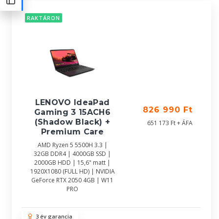
RAKTÁRON
LENOVO IdeaPad
826 990 Ft
Gaming 3 15ACH6
(Shadow Black) +
651 173 Ft + ÁFA
Premium Care
AMD Ryzen 5 5500H 3.3 |
32GB DDR4 | 4000GB SSD |
2000GB HDD | 15,6" matt |
1920X1080 (FULL HD) | NVIDIA
GeForce RTX 2050 4GB | W11
PRO
3 év garancia