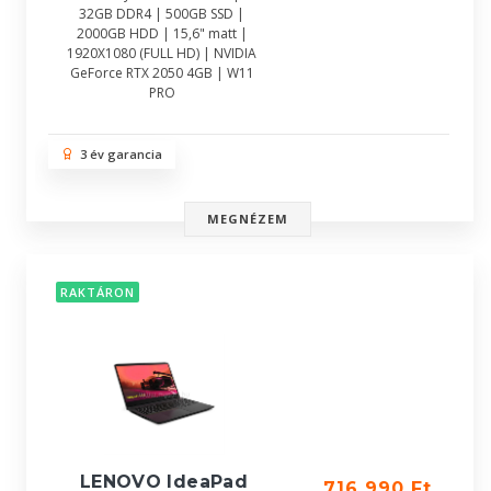
32GB DDR4 | 500GB SSD |
2000GB HDD | 15,6" matt |
1920X1080 (FULL HD) | NVIDIA
GeForce RTX 2050 4GB | W11
PRO
3 év garancia
MEGNÉZEM
RAKTÁRON
LENOVO IdeaPad
716 990 Ft