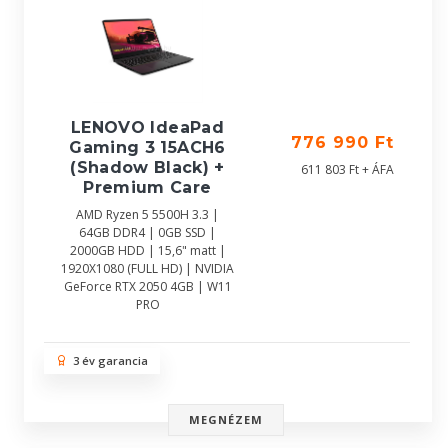
LENOVO IdeaPad
776 990 Ft
Gaming 3 15ACH6
(Shadow Black) +
611 803 Ft + ÁFA
Premium Care
AMD Ryzen 5 5500H 3.3 |
64GB DDR4 | 0GB SSD |
2000GB HDD | 15,6" matt |
1920X1080 (FULL HD) | NVIDIA
GeForce RTX 2050 4GB | W11
PRO
3 év garancia
MEGNÉZEM