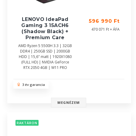
LENOVO IdeaPad
596 990 Ft
Gaming 3 15ACH6
470 071 Ft + ÁFA
(Shadow Black) +
Premium Care
AMD Ryzen 5 5500H 3.3 | 32GB
DDR4 | 250GB SSD | 2000GB
HDD | 15,6" matt | 1920X1080
(FULL HD) | NVIDIA GeForce
RTX 2050 4GB | W11 PRO
3 év garancia
MEGNÉZEM
RAKTÁRON