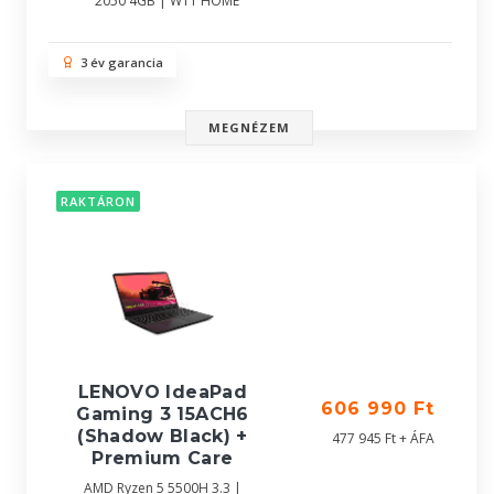
2050 4GB | W11 HOME
3 év garancia
MEGNÉZEM
RAKTÁRON
LENOVO IdeaPad
606 990 Ft
Gaming 3 15ACH6
(Shadow Black) +
477 945 Ft + ÁFA
Premium Care
AMD Ryzen 5 5500H 3.3 |