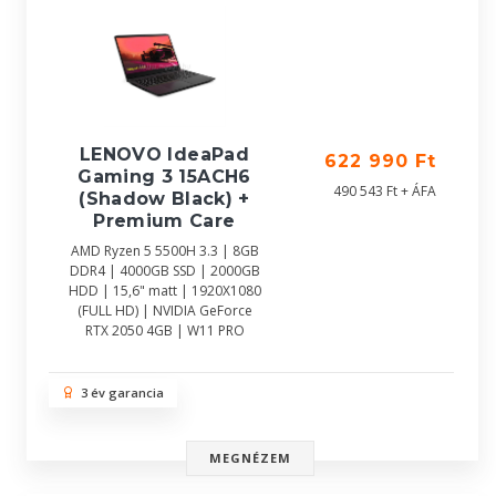
LENOVO IdeaPad
622 990 Ft
Gaming 3 15ACH6
490 543 Ft + ÁFA
(Shadow Black) +
Premium Care
AMD Ryzen 5 5500H 3.3 | 8GB
DDR4 | 4000GB SSD | 2000GB
HDD | 15,6" matt | 1920X1080
(FULL HD) | NVIDIA GeForce
RTX 2050 4GB | W11 PRO
3 év garancia
MEGNÉZEM