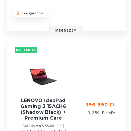
3 év garancia
MEGNÉZEM
RAKTÁRON
LENOVO IdeaPad
396 990 Ft
Gaming 3 15ACH6
(Shadow Black) +
312 591 Ft + ÁFA
Premium Care
AMD Ryzen 5 5500H 3.3 |