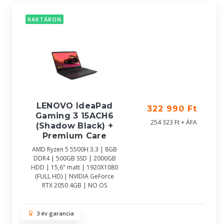
RAKTÁRON
LENOVO IdeaPad
322 990 Ft
Gaming 3 15ACH6
254 323 Ft + ÁFA
(Shadow Black) +
Premium Care
AMD Ryzen 5 5500H 3.3 | 8GB
DDR4 | 500GB SSD | 2000GB
HDD | 15,6" matt | 1920X1080
(FULL HD) | NVIDIA GeForce
RTX 2050 4GB | NO OS
3 év garancia