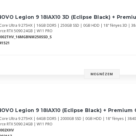
OVO Legion 9 18IAX10 3D (Eclipse Black) + Premi
l Core Ultra 9 275HX | 16GB DDR5 | 250GB SSD | 0GB HDD | 18" fényes 3D | 3
rce RTX 5090 24GB | W11 PRO
Y002THV_16MGBNM250SSD_S
41521
MEGNÉZEM
OVO Legion 9 18IAX10 (Eclipse Black) + Premium 
l Core Ultra 9 275HX | 64GB DDR5 | 2000GB SSD | 0GB HDD | 18" fényes | 384
rce RTX 5090 24GB | W11 PRO
Y002XHV