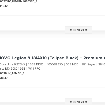
Y002YHV_8MGBN4000SSD_S
41532
MEGNÉZEM
OVO Legion 9 18IAX10 (Eclipse Black) + Premium 
l Core Ultra 9 275HX | 16GB DDR5 | 4000GB SSD | 0GB HDD | 18" fényes | 384
rce RTX 5080 16GB | W11 PRO
Y0030HV_16MGB_S
58837
MEGNÉZEM