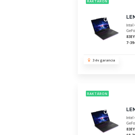
RAKTÁRON
LEN
Inte
GeFo
83E
7-39
3 év garancia
RAKTÁRON
LEN
Inte
GeFo
83E