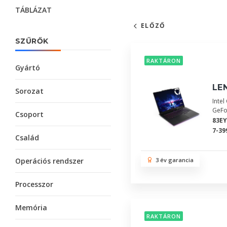
TÁBLÁZAT
ELŐZŐ
SZŰRŐK
RAKTÁRON
Gyártó
LEN
Sorozat
Inte
GeFo
Csoport
83E
7-39
Család
Operációs rendszer
3 év garancia
Processzor
Memória
RAKTÁRON