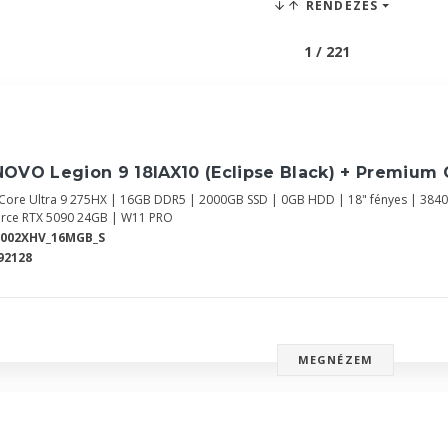
RENDEZÉS
1 / 221
OVO Legion 9 18IAX10 (Eclipse Black) + Premium 
l Core Ultra 9 275HX | 16GB DDR5 | 2000GB SSD | 0GB HDD | 18" fényes | 384
rce RTX 5090 24GB | W11 PRO
Y002XHV_16MGB_S
92128
MEGNÉZEM