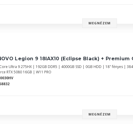
MEGNÉZEM
OVO Legion 9 18IAX10 (Eclipse Black) + Premium 
l Core Ultra 9 275HX | 192GB DDR5 | 4000GB SSD | 0GB HDD | 18" fényes | 38
rce RTX 5080 16GB | W11 PRO
Y0030HV
58832
MEGNÉZEM