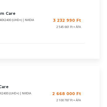
um Care
840X2400 (UHD+) | NVIDIA
3 232 990 Ft
2 545 661 Ft + ÁFA
Care
0X2400 (UHD+) | NVIDIA
2 668 000 Ft
2 100 787 Ft + ÁFA