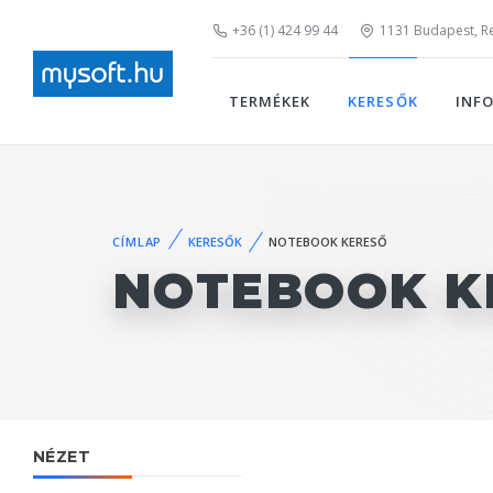
+36 (1) 424 99 44
1131 Budapest, Rei
TERMÉKEK
KERESŐK
INF
CÍMLAP
KERESŐK
NOTEBOOK KERESŐ
NOTEBOOK K
NÉZET