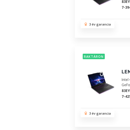
83E
7-39
3 év garancia
RAKTÁRON
LEN
Inte
GeFo
83E
7-42
3 év garancia