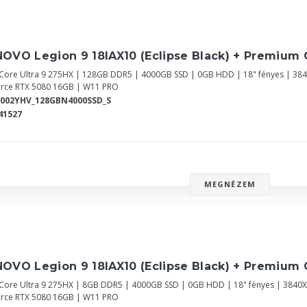
OVO Legion 9 18IAX10 (Eclipse Black) + Premium 
l Core Ultra 9 275HX | 128GB DDR5 | 4000GB SSD | 0GB HDD | 18" fényes | 38
rce RTX 5080 16GB | W11 PRO
Y002YHV_128GBN4000SSD_S
41527
MEGNÉZEM
OVO Legion 9 18IAX10 (Eclipse Black) + Premium 
l Core Ultra 9 275HX | 8GB DDR5 | 4000GB SSD | 0GB HDD | 18" fényes | 3840
rce RTX 5080 16GB | W11 PRO