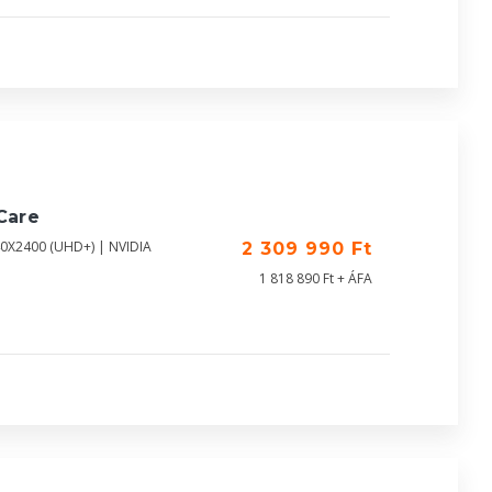
Care
40X2400 (UHD+) | NVIDIA
2 309 990 Ft
1 818 890 Ft + ÁFA