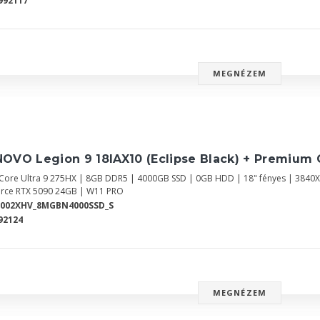
992117
MEGNÉZEM
OVO Legion 9 18IAX10 (Eclipse Black) + Premium 
l Core Ultra 9 275HX | 8GB DDR5 | 4000GB SSD | 0GB HDD | 18" fényes | 3840
rce RTX 5090 24GB | W11 PRO
Y002XHV_8MGBN4000SSD_S
92124
MEGNÉZEM