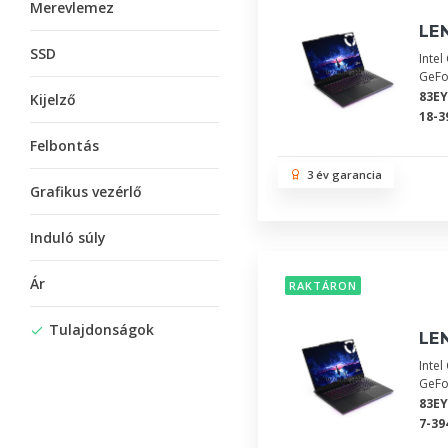
Merevlemez
LEN
SSD
Inte
GeFo
83E
Kijelző
18-3
Felbontás
3 év garancia
Grafikus vezérlő
Induló súly
Ár
RAKTÁRON
Tulajdonságok
LEN
Inte
GeFo
83E
7-39