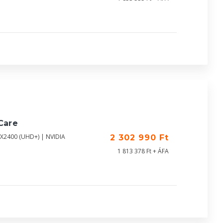
Care
0X2400 (UHD+) | NVIDIA
2 302 990 Ft
1 813 378 Ft + ÁFA