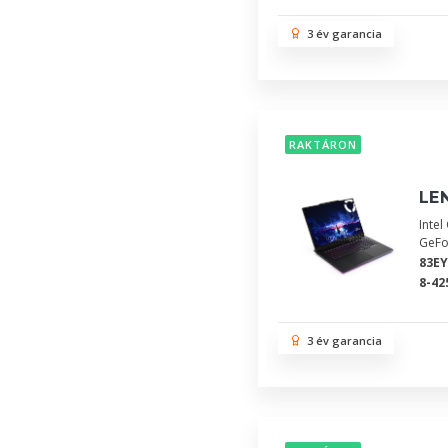
3 év garancia
RAKTÁRON
LEN
Inte
GeFo
83E
8-42
3 év garancia