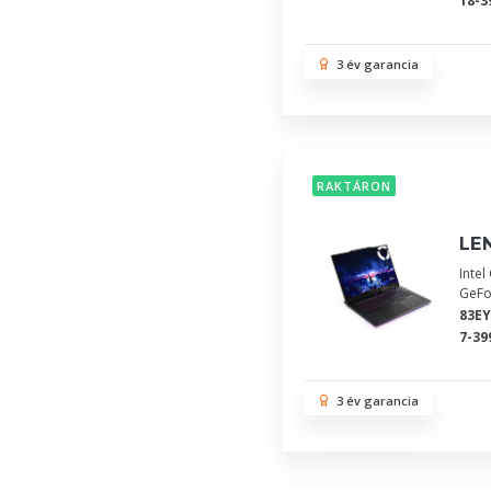
18-3
3 év garancia
RAKTÁRON
LEN
Inte
GeFo
83E
7-39
3 év garancia