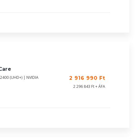
Care
X2400 (UHD+) | NVIDIA
2 916 990 Ft
2 296 843 Ft + ÁFA