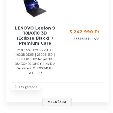
LENOVO Legion 9
3 242 990 Ft
18IAX10 3D
(Eclipse Black) +
2 553 535 Ft + ÁFA
Premium Care
Intel Core Ultra 9 275HX |
192GB DDR5 | 250GB SSD |
0GB HDD | 18" fényes 3D |
3840X2400 (UHD+) | NVIDIA
GeForce RTX 5090 24GB |
W11 PRO
3 év garancia
MEGNÉZEM