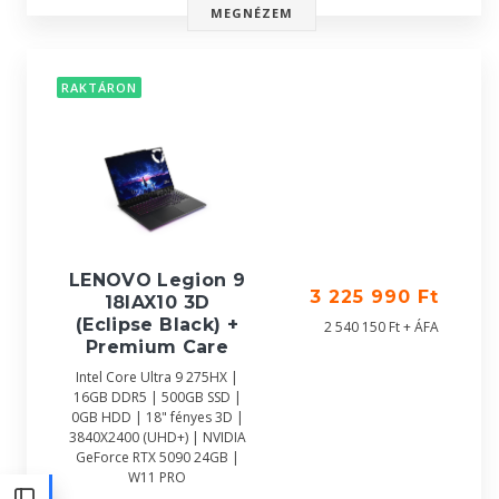
MEGNÉZEM
RAKTÁRON
LENOVO Legion 9
3 225 990 Ft
18IAX10 3D
(Eclipse Black) +
2 540 150 Ft + ÁFA
Premium Care
Intel Core Ultra 9 275HX |
16GB DDR5 | 500GB SSD |
0GB HDD | 18" fényes 3D |
3840X2400 (UHD+) | NVIDIA
GeForce RTX 5090 24GB |
W11 PRO