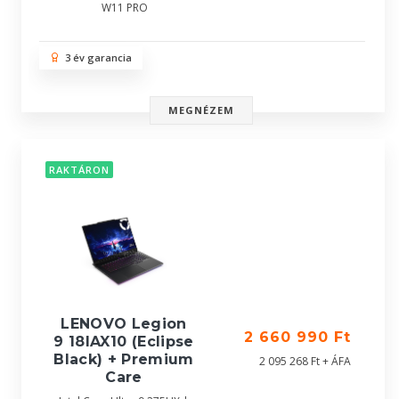
W11 PRO
3 év garancia
MEGNÉZEM
RAKTÁRON
LENOVO Legion
2 660 990 Ft
9 18IAX10 (Eclipse
Black) + Premium
2 095 268 Ft + ÁFA
Care