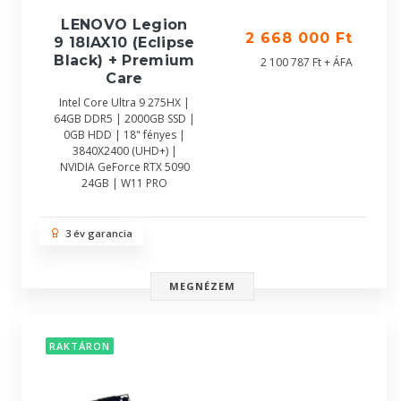
LENOVO Legion
2 668 000 Ft
9 18IAX10 (Eclipse
Black) + Premium
2 100 787 Ft + ÁFA
Care
Intel Core Ultra 9 275HX |
64GB DDR5 | 2000GB SSD |
0GB HDD | 18" fényes |
3840X2400 (UHD+) |
NVIDIA GeForce RTX 5090
24GB | W11 PRO
3 év garancia
MEGNÉZEM
RAKTÁRON