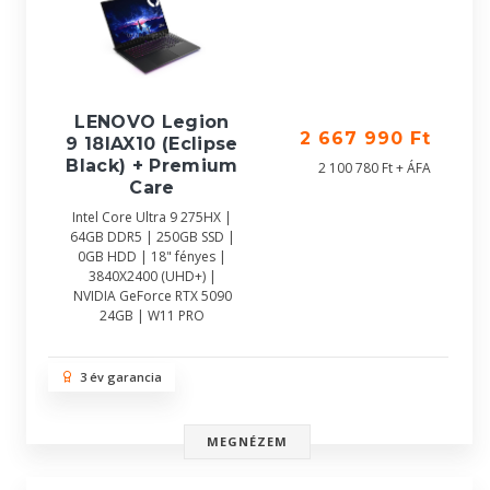
LENOVO Legion
2 667 990 Ft
9 18IAX10 (Eclipse
Black) + Premium
2 100 780 Ft + ÁFA
Care
Intel Core Ultra 9 275HX |
64GB DDR5 | 250GB SSD |
0GB HDD | 18" fényes |
3840X2400 (UHD+) |
NVIDIA GeForce RTX 5090
24GB | W11 PRO
3 év garancia
MEGNÉZEM