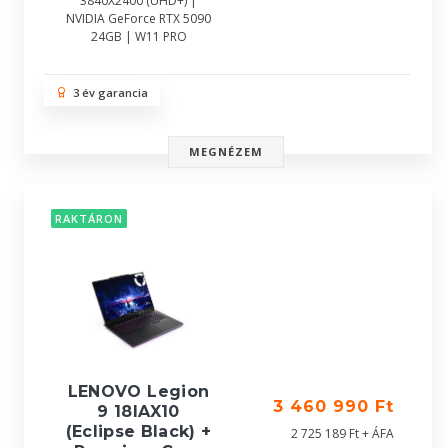
3840X2400 (UHD+) |
NVIDIA GeForce RTX 5090
24GB | W11 PRO
3 év garancia
MEGNÉZEM
RAKTÁRON
LENOVO Legion
3 460 990 Ft
9 18IAX10
(Eclipse Black) +
2 725 189 Ft + ÁFA