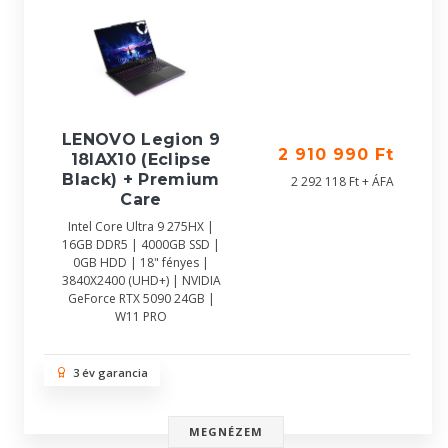
LENOVO Legion 9
2 910 990 Ft
18IAX10 (Eclipse
Black) + Premium
2 292 118 Ft + ÁFA
Care
Intel Core Ultra 9 275HX |
16GB DDR5 | 4000GB SSD |
0GB HDD | 18" fényes |
3840X2400 (UHD+) | NVIDIA
GeForce RTX 5090 24GB |
W11 PRO
3 év garancia
MEGNÉZEM