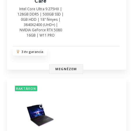
Care
Intel Core Ultra 9 275HX |
128GB DDR5 | 500GB SSD |
0GB HDD | 18" fényes |
3840X2400 (UHD+) |
NVIDIA GeForce RTX 5080
16GB | W11 PRO
3 év garancia
MEGNÉZEM
RAKTÁRON