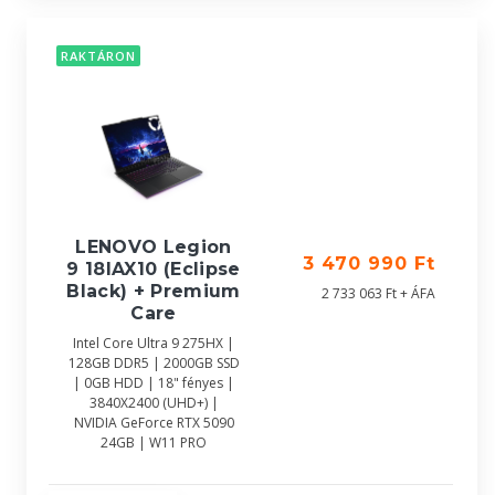
RAKTÁRON
LENOVO Legion
3 470 990 Ft
9 18IAX10 (Eclipse
Black) + Premium
2 733 063 Ft + ÁFA
Care
Intel Core Ultra 9 275HX |
128GB DDR5 | 2000GB SSD
| 0GB HDD | 18" fényes |
3840X2400 (UHD+) |
NVIDIA GeForce RTX 5090
24GB | W11 PRO