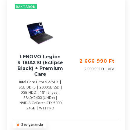
RAKTÁRON
LENOVO Legion
2 666 990 Ft
9 18IAX10 (Eclipse
Black) + Premium
2 099 992 Ft + ÁFA
Care
Intel Core Ultra 9 275HX |
8GB DDR5 | 2000GB SSD |
0GB HDD | 18" fényes |
3840X2400 (UHD+) |
NVIDIA GeForce RTX 5090
24GB | W11 PRO
3 év garancia