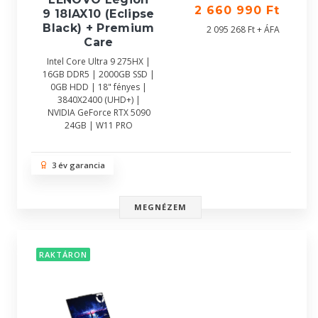
2 660 990 Ft
9 18IAX10 (Eclipse
Black) + Premium
2 095 268 Ft + ÁFA
Care
Intel Core Ultra 9 275HX |
16GB DDR5 | 2000GB SSD |
0GB HDD | 18" fényes |
3840X2400 (UHD+) |
NVIDIA GeForce RTX 5090
24GB | W11 PRO
3 év garancia
MEGNÉZEM
RAKTÁRON