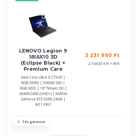
LENOVO Legion 9
3 231 990 Ft
18IAX10 3D
(Eclipse Black) +
2 544 874 Ft + ÁFA
Premium Care
Intel Core Ultra 9 275HX |
8GB DDR5 | 500GB SSD |
0GB HDD | 18" fényes 3D |
3840X2400 (UHD+) | NVIDIA
GeForce RTX 5090 24GB |
W11 PRO
3 év garancia