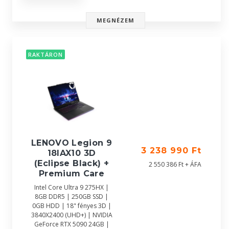
MEGNÉZEM
RAKTÁRON
LENOVO Legion 9
3 238 990 Ft
18IAX10 3D
(Eclipse Black) +
2 550 386 Ft + ÁFA
Premium Care
Intel Core Ultra 9 275HX |
8GB DDR5 | 250GB SSD |
0GB HDD | 18" fényes 3D |
3840X2400 (UHD+) | NVIDIA
GeForce RTX 5090 24GB |