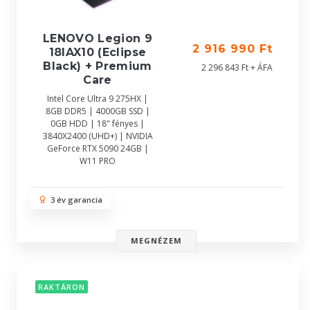
LENOVO Legion 9
2 916 990 Ft
18IAX10 (Eclipse
Black) + Premium
2 296 843 Ft + ÁFA
Care
Intel Core Ultra 9 275HX |
8GB DDR5 | 4000GB SSD |
0GB HDD | 18" fényes |
3840X2400 (UHD+) | NVIDIA
GeForce RTX 5090 24GB |
W11 PRO
3 év garancia
MEGNÉZEM
RAKTÁRON