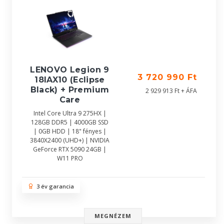
LENOVO Legion 9
3 720 990 Ft
18IAX10 (Eclipse
Black) + Premium
2 929 913 Ft + ÁFA
Care
Intel Core Ultra 9 275HX |
128GB DDR5 | 4000GB SSD
| 0GB HDD | 18" fényes |
3840X2400 (UHD+) | NVIDIA
GeForce RTX 5090 24GB |
W11 PRO
3 év garancia
MEGNÉZEM