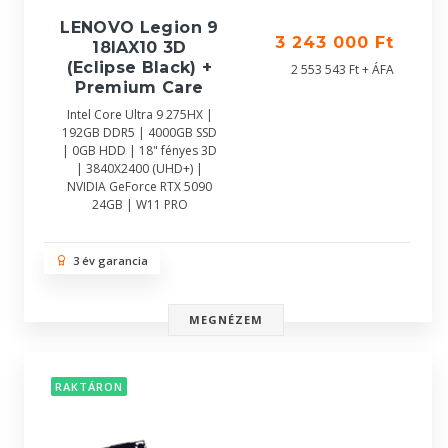
LENOVO Legion 9
3 243 000 Ft
18IAX10 3D
(Eclipse Black) +
2 553 543 Ft + ÁFA
Premium Care
Intel Core Ultra 9 275HX |
192GB DDR5 | 4000GB SSD
| 0GB HDD | 18" fényes 3D
| 3840X2400 (UHD+) |
NVIDIA GeForce RTX 5090
24GB | W11 PRO
3 év garancia
MEGNÉZEM
RAKTÁRON