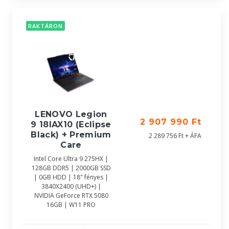
RAKTÁRON
LENOVO Legion
2 907 990 Ft
9 18IAX10 (Eclipse
Black) + Premium
2 289 756 Ft + ÁFA
Care
Intel Core Ultra 9 275HX |
128GB DDR5 | 2000GB SSD
| 0GB HDD | 18" fényes |
3840X2400 (UHD+) |
NVIDIA GeForce RTX 5080
16GB | W11 PRO