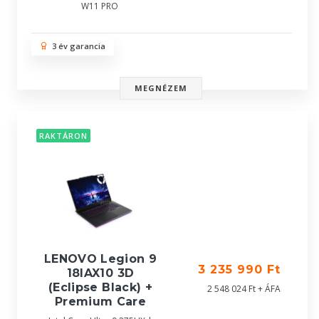
W11 PRO
3 év garancia
MEGNÉZEM
RAKTÁRON
LENOVO Legion 9
3 235 990 Ft
18IAX10 3D
(Eclipse Black) +
2 548 024 Ft + ÁFA
Premium Care