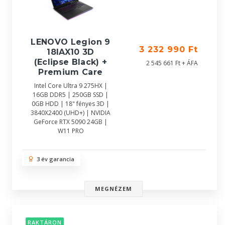
LENOVO Legion 9
3 232 990 Ft
18IAX10 3D
(Eclipse Black) +
2 545 661 Ft + ÁFA
Premium Care
Intel Core Ultra 9 275HX |
16GB DDR5 | 250GB SSD |
0GB HDD | 18" fényes 3D |
3840X2400 (UHD+) | NVIDIA
GeForce RTX 5090 24GB |
W11 PRO
3 év garancia
MEGNÉZEM
RAKTÁRON