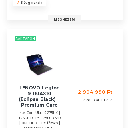
3 év garancia
MEGNÉZEM
RAKTÁRON
LENOVO Legion
2 904 990 Ft
9 18IAX10
(Eclipse Black) +
2 287 394 Ft + ÁFA
Premium Care
Intel Core Ultra 9 275HX |
128GB DDR5 | 250GB SSD
| 0GB HDD | 18" fényes |