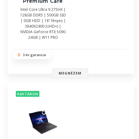
Premium Care
Intel Core Ultra 9 275HX |
128GB DDR5 | 500GB SSD
| 0GB HDD | 18" fényes |
3840X2400 (UHD+) |
NVIDIA GeForce RTX 5090
24GB | W11 PRO
3 év garancia
MEGNÉZEM
RAKTÁRON