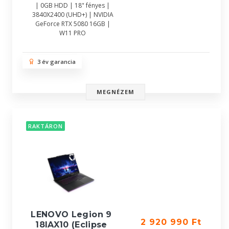
| 0GB HDD | 18" fényes |
3840X2400 (UHD+) | NVIDIA
GeForce RTX 5080 16GB |
W11 PRO
3 év garancia
MEGNÉZEM
RAKTÁRON
LENOVO Legion 9
2 920 990 Ft
18IAX10 (Eclipse