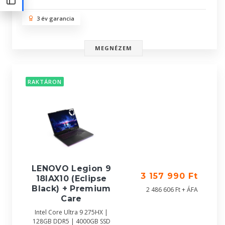
3 év garancia
MEGNÉZEM
RAKTÁRON
LENOVO Legion 9
3 157 990 Ft
18IAX10 (Eclipse
Black) + Premium
2 486 606 Ft + ÁFA
Care
Intel Core Ultra 9 275HX |
128GB DDR5 | 4000GB SSD