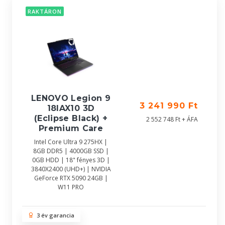
RAKTÁRON
LENOVO Legion 9
3 241 990 Ft
18IAX10 3D
(Eclipse Black) +
2 552 748 Ft + ÁFA
Premium Care
Intel Core Ultra 9 275HX |
8GB DDR5 | 4000GB SSD |
0GB HDD | 18" fényes 3D |
3840X2400 (UHD+) | NVIDIA
GeForce RTX 5090 24GB |
W11 PRO
3 év garancia