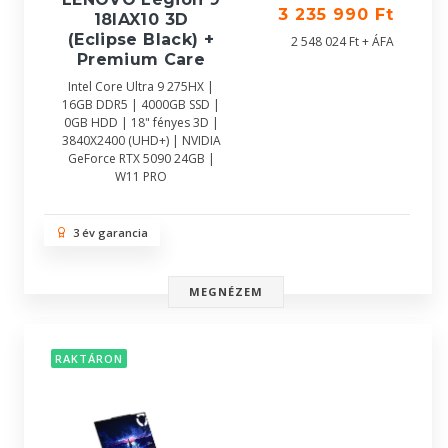
3 235 990 Ft
18IAX10 3D
(Eclipse Black) +
2 548 024 Ft + ÁFA
Premium Care
Intel Core Ultra 9 275HX |
16GB DDR5 | 4000GB SSD |
0GB HDD | 18" fényes 3D |
3840X2400 (UHD+) | NVIDIA
GeForce RTX 5090 24GB |
W11 PRO
3 év garancia
MEGNÉZEM
RAKTÁRON