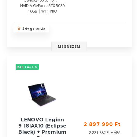
3840X2400 (UHD+) |
NVIDIA GeForce RTX 5080
16GB | W11 PRO
3 év garancia
MEGNÉZEM
RAKTÁRON
LENOVO Legion
2 897 990 Ft
9 18IAX10 (Eclipse
Black) + Premium
2 281 882 Ft + ÁFA