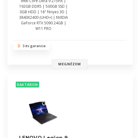
Intel Core Ultra 9 275HX |
192GB DDR5 | 500GB SSD |
0GB HDD | 18" fényes 3D |
3840X2400 (UHD+) | NVIDIA
GeForce RTX 5090 24GB |
W11 PRO
3 év garancia
MEGNÉZEM
RAKTÁRON
LENOVO Legion 9