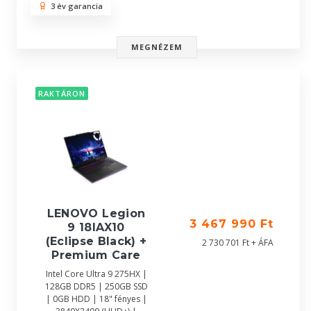
3 év garancia
MEGNÉZEM
RAKTÁRON
LENOVO Legion
3 467 990 Ft
9 18IAX10
(Eclipse Black) +
2 730 701 Ft + ÁFA
Premium Care
Intel Core Ultra 9 275HX |
128GB DDR5 | 250GB SSD
| 0GB HDD | 18" fényes |