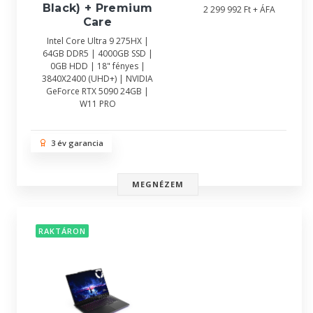
Black) + Premium
2 299 992 Ft + ÁFA
Care
Intel Core Ultra 9 275HX |
64GB DDR5 | 4000GB SSD |
0GB HDD | 18" fényes |
3840X2400 (UHD+) | NVIDIA
GeForce RTX 5090 24GB |
W11 PRO
3 év garancia
MEGNÉZEM
RAKTÁRON