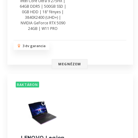
Intel Core Ultra 9 275HX |
64GB DDR5 | 500GB SSD |
0GB HDD | 18" fényes |
3840X2400 (UHD+) |
NVIDIA GeForce RTX 5090
24GB | W11 PRO
3 év garancia
MEGNÉZEM
RAKTÁRON
LENOVO Legion