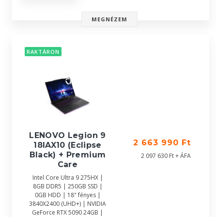
MEGNÉZEM
RAKTÁRON
LENOVO Legion 9
2 663 990 Ft
18IAX10 (Eclipse
Black) + Premium
2 097 630 Ft + ÁFA
Care
Intel Core Ultra 9 275HX |
8GB DDR5 | 250GB SSD |
0GB HDD | 18" fényes |
3840X2400 (UHD+) | NVIDIA
GeForce RTX 5090 24GB |