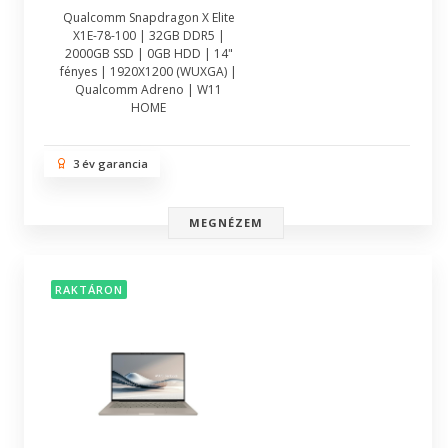
Qualcomm Snapdragon X Elite
X1E-78-100 | 32GB DDR5 |
2000GB SSD | 0GB HDD | 14"
fényes | 1920X1200 (WUXGA) |
Qualcomm Adreno | W11
HOME
3 év garancia
MEGNÉZEM
RAKTÁRON