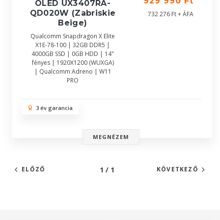
929 990 Ft
OLED UX3407RA-
QD020W (Zabriskie
732 276 Ft + ÁFA
Beige)
Qualcomm Snapdragon X Elite
X1E-78-100 | 32GB DDR5 |
4000GB SSD | 0GB HDD | 14"
fényes | 1920X1200 (WUXGA)
| Qualcomm Adreno | W11
PRO
3 év garancia
MEGNÉZEM
1 / 1
ELŐZŐ
KÖVETKEZŐ