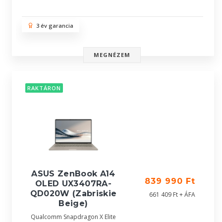
3 év garancia
MEGNÉZEM
RAKTÁRON
ASUS ZenBook A14
839 990 Ft
OLED UX3407RA-
QD020W (Zabriskie
661 409 Ft + ÁFA
Beige)
Qualcomm Snapdragon X Elite