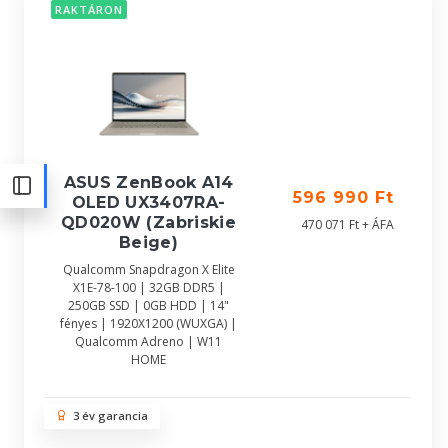
RAKTÁRON
ASUS ZenBook A14
596 990 Ft
OLED UX3407RA-
QD020W (Zabriskie
470 071 Ft + ÁFA
Beige)
Qualcomm Snapdragon X Elite
X1E-78-100 | 32GB DDR5 |
250GB SSD | 0GB HDD | 14"
fényes | 1920X1200 (WUXGA) |
Qualcomm Adreno | W11
HOME
3 év garancia