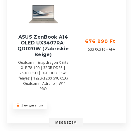
ASUS ZenBook A14
676 990 Ft
OLED UX3407RA-
QD020W (Zabriskie
533 063 Ft + ÁFA
Beige)
Qualcomm Snapdragon X Elite
X1E-78-100 | 32GB DDR5 |
250GB SSD | 0GB HDD | 14"
fényes | 1920X1200 (WUXGA)
| Qualcomm Adreno | W11
PRO
3 év garancia
MEGNÉZEM