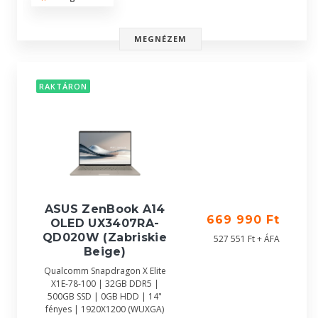
MEGNÉZEM
RAKTÁRON
ASUS ZenBook A14
669 990 Ft
OLED UX3407RA-
QD020W (Zabriskie
527 551 Ft + ÁFA
Beige)
Qualcomm Snapdragon X Elite
X1E-78-100 | 32GB DDR5 |
500GB SSD | 0GB HDD | 14"
fényes | 1920X1200 (WUXGA)