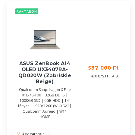
RAKTÁRON
ASUS ZenBook A14
597 000 Ft
OLED UX3407RA-
QD020W (Zabriskie
470 079 Ft + ÁFA
Beige)
Qualcomm Snapdragon X Elite
X1E-78-100 | 32GB DDR5 |
1000GB SSD | 0GB HDD | 14"
fényes | 1920X1200 (WUXGA) |
Qualcomm Adreno | W11
HOME
3 év garancia