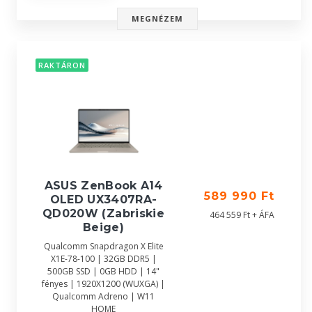
MEGNÉZEM
RAKTÁRON
ASUS ZenBook A14
589 990 Ft
OLED UX3407RA-
QD020W (Zabriskie
464 559 Ft + ÁFA
Beige)
Qualcomm Snapdragon X Elite
X1E-78-100 | 32GB DDR5 |
500GB SSD | 0GB HDD | 14"
fényes | 1920X1200 (WUXGA) |
Qualcomm Adreno | W11
HOME