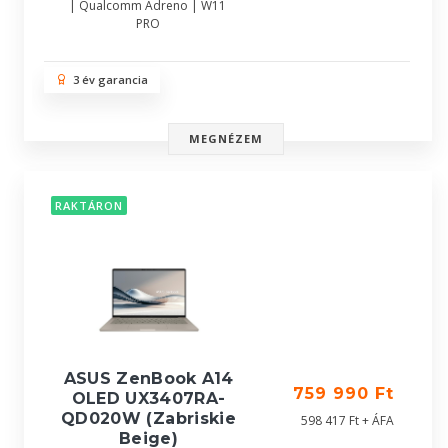
| Qualcomm Adreno | W11
PRO
3 év garancia
MEGNÉZEM
RAKTÁRON
ASUS ZenBook A14
759 990 Ft
OLED UX3407RA-
QD020W (Zabriskie
598 417 Ft + ÁFA
Beige)