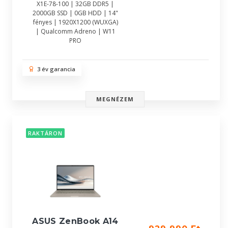
X1E-78-100 | 32GB DDR5 |
2000GB SSD | 0GB HDD | 14"
fényes | 1920X1200 (WUXGA)
| Qualcomm Adreno | W11
PRO
3 év garancia
MEGNÉZEM
RAKTÁRON
ASUS ZenBook A14