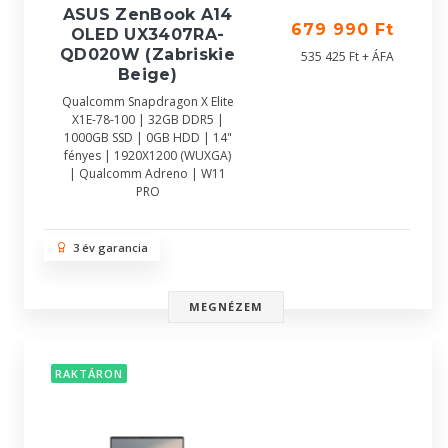
ASUS ZenBook A14
679 990 Ft
OLED UX3407RA-
QD020W (Zabriskie
535 425 Ft + ÁFA
Beige)
Qualcomm Snapdragon X Elite
X1E-78-100 | 32GB DDR5 |
1000GB SSD | 0GB HDD | 14"
fényes | 1920X1200 (WUXGA)
| Qualcomm Adreno | W11
PRO
3 év garancia
MEGNÉZEM
RAKTÁRON