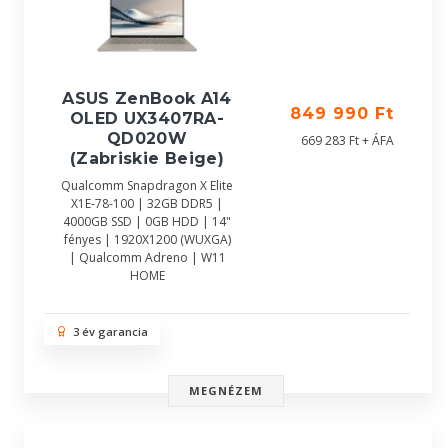
ASUS ZenBook A14
849 990 Ft
OLED UX3407RA-
QD020W
669 283 Ft + ÁFA
(Zabriskie Beige)
Qualcomm Snapdragon X Elite
X1E-78-100 | 32GB DDR5 |
4000GB SSD | 0GB HDD | 14"
fényes | 1920X1200 (WUXGA)
| Qualcomm Adreno | W11
HOME
3 év garancia
MEGNÉZEM