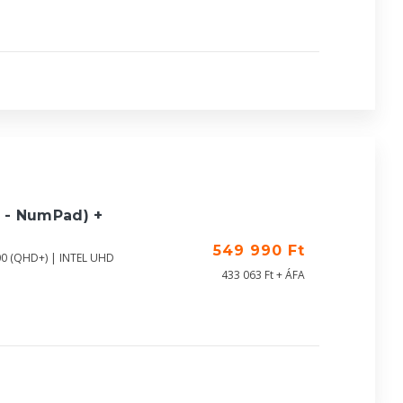
 - NumPad) +
549 990 Ft
00 (QHD+) | INTEL UHD
433 063 Ft + ÁFA