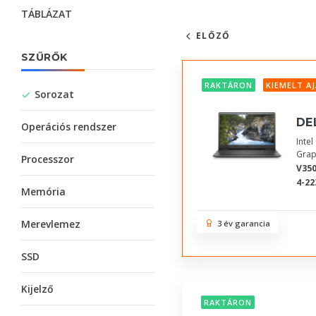
TÁBLÁZAT
ELŐZŐ
SZŰRŐK
RAKTÁRON
KIEMELT A
Sorozat
DE
Operációs rendszer
Inte
Grap
Processzor
V350
4-22
Memória
Merevlemez
3 év garancia
SSD
Kijelző
RAKTÁRON