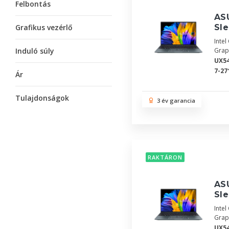
Felbontás
AS
Grafikus vezérlő
Sle
Inte
Induló súly
Grap
UX54
7-27
Ár
Tulajdonságok
3 év garancia
RAKTÁRON
AS
Sle
Inte
Grap
UX5