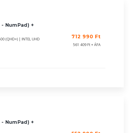
 - NumPad) +
712 990 Ft
800 (QHD+) | INTEL UHD
561 409 Ft + ÁFA
 - NumPad) +