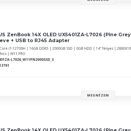
US ZenBook 14X OLED UX5401ZA-L7026 (Pine Grey
eve + USB to RJ45 Adapter
l Core i7-12700H | 16GB DDR5 | 2000GB SSD | 0GB HDD | 14" fényes | 2880X1
hics | W11 PRO
401ZA-L7026_W11PN2000SSD_S
13761
MEGNÉZEM
US ZenBook 14X OLED UX5401ZA-L7026 (Pine Grey