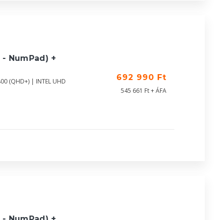
 - NumPad) +
692 990 Ft
800 (QHD+) | INTEL UHD
545 661 Ft + ÁFA
 - NumPad) +