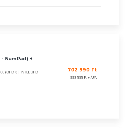
 - NumPad) +
702 990 Ft
800 (QHD+) | INTEL UHD
553 535 Ft + ÁFA