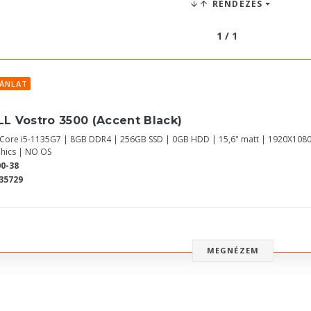
RENDEZÉS
1 / 1
JÁNLAT
LL Vostro 3500 (Accent Black)
l Core i5-1135G7 | 8GB DDR4 | 256GB SSD | 0GB HDD | 15,6" matt | 1920X1080
hics | NO OS
0-38
35729
MEGNÉZEM