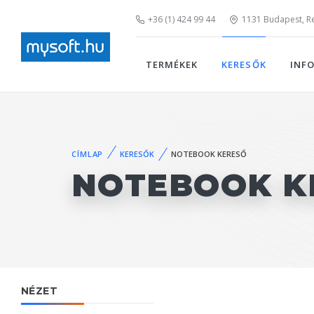
+36 (1) 424 99 44
1131 Budapest, Rei
TERMÉKEK
KERESŐK
INF
CÍMLAP
KERESŐK
NOTEBOOK KERESŐ
NOTEBOOK K
NÉZET