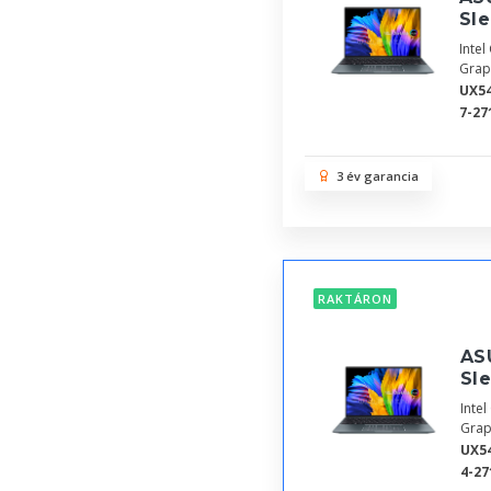
Sle
Inte
Grap
UX54
7-27
3 év garancia
RAKTÁRON
AS
Sl
Inte
Grap
UX5
4-27