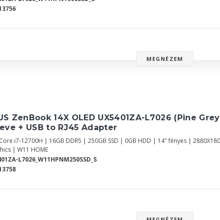
13756
MEGNÉZEM
US ZenBook 14X OLED UX5401ZA-L7026 (Pine Grey
eve + USB to RJ45 Adapter
l Core i7-12700H | 16GB DDR5 | 250GB SSD | 0GB HDD | 14" fényes | 2880X18
hics | W11 HOME
401ZA-L7026_W11HPNM250SSD_S
13758
MEGNÉZEM