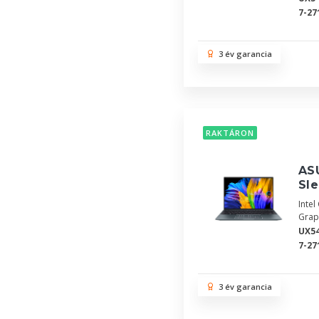
7-27
3 év garancia
RAKTÁRON
AS
Sle
Inte
Grap
UX5
7-27
3 év garancia