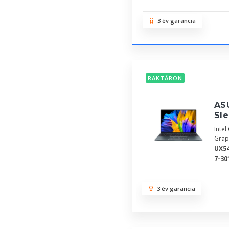
3 év garancia
RAKTÁRON
AS
Sle
Inte
Grap
UX54
7-30
3 év garancia