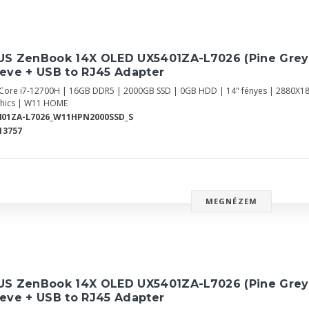
US ZenBook 14X OLED UX5401ZA-L7026 (Pine Grey
eve + USB to RJ45 Adapter
l Core i7-12700H | 16GB DDR5 | 2000GB SSD | 0GB HDD | 14" fényes | 2880X1
hics | W11 HOME
401ZA-L7026_W11HPN2000SSD_S
13757
MEGNÉZEM
US ZenBook 14X OLED UX5401ZA-L7026 (Pine Grey
eve + USB to RJ45 Adapter