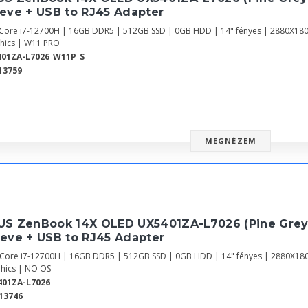
eve + USB to RJ45 Adapter
l Core i7-12700H | 16GB DDR5 | 512GB SSD | 0GB HDD | 14" fényes | 2880X18
hics | W11 PRO
01ZA-L7026_W11P_S
13759
MEGNÉZEM
US ZenBook 14X OLED UX5401ZA-L7026 (Pine Grey
eeve + USB to RJ45 Adapter
l Core i7-12700H | 16GB DDR5 | 512GB SSD | 0GB HDD | 14" fényes | 2880X18
hics | NO OS
401ZA-L7026
13746