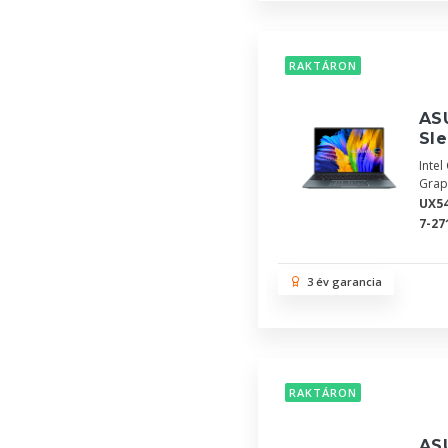
RAKTÁRON
AS
Sle
Inte
Grap
UX5
7-27
3 év garancia
RAKTÁRON
AS