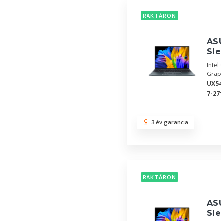
RAKTÁRON
AS
Sle
Inte
Grap
UX5
7-27
3 év garancia
RAKTÁRON
AS
Sle