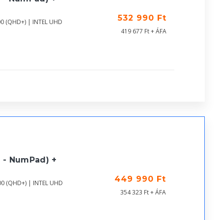
532 990 Ft
00 (QHD+) | INTEL UHD
419 677 Ft + ÁFA
 - NumPad) +
449 990 Ft
00 (QHD+) | INTEL UHD
354 323 Ft + ÁFA