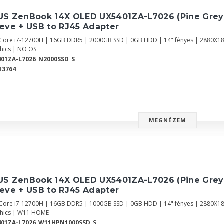
US ZenBook 14X OLED UX5401ZA-L7026 (Pine Grey
eve + USB to RJ45 Adapter
l Core i7-12700H | 16GB DDR5 | 2000GB SSD | 0GB HDD | 14" fényes | 2880X1
hics | NO OS
01ZA-L7026_N2000SSD_S
13764
MEGNÉZEM
US ZenBook 14X OLED UX5401ZA-L7026 (Pine Grey
eve + USB to RJ45 Adapter
l Core i7-12700H | 16GB DDR5 | 1000GB SSD | 0GB HDD | 14" fényes | 2880X1
hics | W11 HOME
401ZA-L7026_W11HPN1000SSD_S