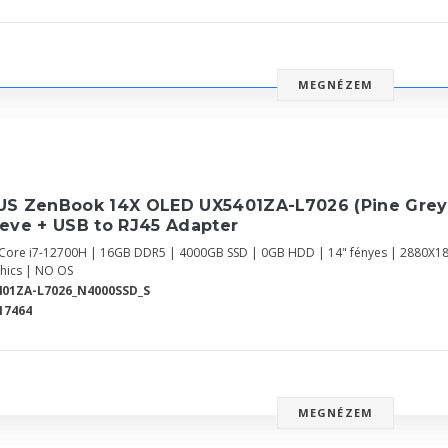
MEGNÉZEM
US ZenBook 14X OLED UX5401ZA-L7026 (Pine Grey
eve + USB to RJ45 Adapter
l Core i7-12700H | 16GB DDR5 | 4000GB SSD | 0GB HDD | 14" fényes | 2880X1
hics | NO OS
01ZA-L7026_N4000SSD_S
17464
MEGNÉZEM