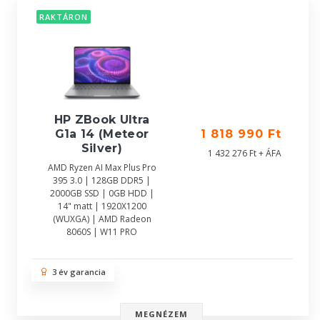
RAKTÁRON
HP ZBook Ultra
G1a 14 (Meteor
1 818 990 Ft
Silver)
1 432 276 Ft + ÁFA
AMD Ryzen AI Max Plus Pro
395 3.0 | 128GB DDR5 |
2000GB SSD | 0GB HDD |
14" matt | 1920X1200
(WUXGA) | AMD Radeon
8060S | W11 PRO
3 év garancia
MEGNÉZEM