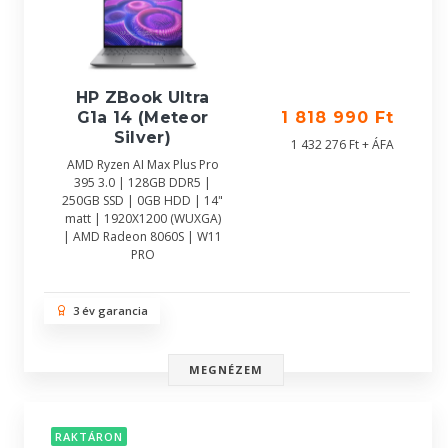
HP ZBook Ultra
G1a 14 (Meteor
1 818 990 Ft
Silver)
1 432 276 Ft + ÁFA
AMD Ryzen AI Max Plus Pro
395 3.0 | 128GB DDR5 |
250GB SSD | 0GB HDD | 14"
matt | 1920X1200 (WUXGA)
| AMD Radeon 8060S | W11
PRO
3 év garancia
MEGNÉZEM
RAKTÁRON