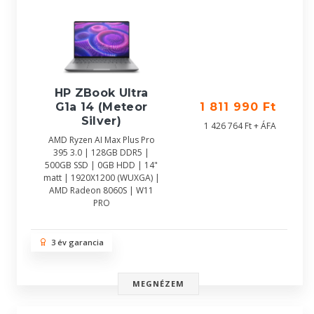
HP ZBook Ultra
G1a 14 (Meteor
1 811 990 Ft
Silver)
1 426 764 Ft + ÁFA
AMD Ryzen AI Max Plus Pro
395 3.0 | 128GB DDR5 |
500GB SSD | 0GB HDD | 14"
matt | 1920X1200 (WUXGA) |
AMD Radeon 8060S | W11
PRO
3 év garancia
MEGNÉZEM