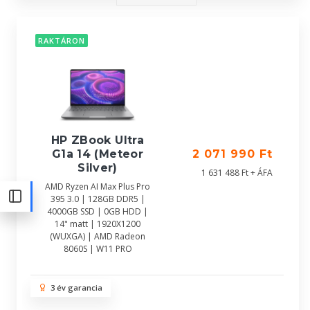
RAKTÁRON
HP ZBook Ultra
G1a 14 (Meteor
2 071 990 Ft
Silver)
1 631 488 Ft + ÁFA
AMD Ryzen AI Max Plus Pro
395 3.0 | 128GB DDR5 |
4000GB SSD | 0GB HDD |
14" matt | 1920X1200
(WUXGA) | AMD Radeon
8060S | W11 PRO
3 év garancia