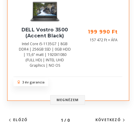
DELL Vostro 3500
199 990 Ft
(Accent Black)
157 472 Ft + ÁFA
Intel Core i5-1135G7 | 8GB
DDR4 | 256GB SSD | 0GB HDD
| 15,6" matt | 1920X1080
(FULL HD) | INTEL UHD
Graphics | NO OS
3 év garancia
MEGNÉZEM
1 / 0
ELŐZŐ
KÖVETKEZŐ