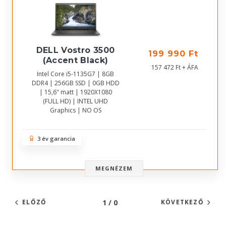
DELL Vostro 3500
199 990 Ft
(Accent Black)
157 472 Ft + ÁFA
Intel Core i5-1135G7 | 8GB
DDR4 | 256GB SSD | 0GB HDD
| 15,6" matt | 1920X1080
(FULL HD) | INTEL UHD
Graphics | NO OS
3 év garancia
MEGNÉZEM
1 / 0
ELŐZŐ
KÖVETKEZŐ