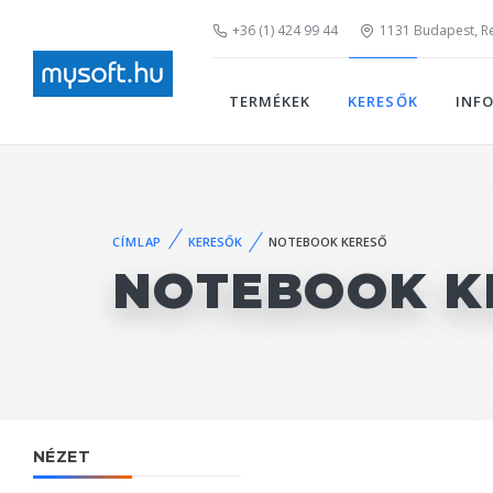
+36 (1) 424 99 44
1131 Budapest, Rei
TERMÉKEK
KERESŐK
INF
CÍMLAP
KERESŐK
NOTEBOOK KERESŐ
NOTEBOOK K
NÉZET