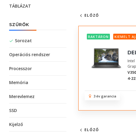
TÁBLÁZAT
ELŐZŐ
SZŰRŐK
RAKTÁRON
KIEMELT A
Sorozat
DE
Operációs rendszer
Inte
Grap
Processzor
V350
4-22
Memória
Merevlemez
3 év garancia
SSD
Kijelző
ELŐZŐ