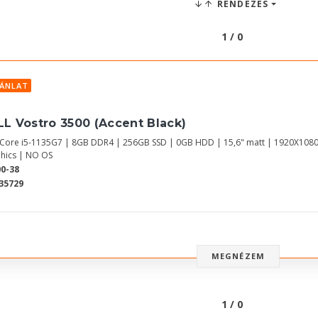
RENDEZÉS
1 / 0
JÁNLAT
LL Vostro 3500 (Accent Black)
l Core i5-1135G7 | 8GB DDR4 | 256GB SSD | 0GB HDD | 15,6" matt | 1920X1080
hics | NO OS
0-38
35729
MEGNÉZEM
1 / 0