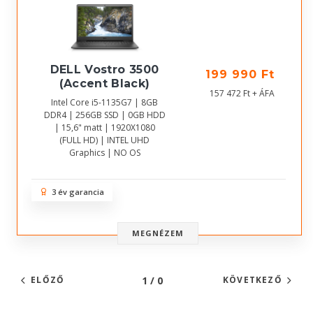
DELL Vostro 3500
199 990 Ft
(Accent Black)
157 472 Ft + ÁFA
Intel Core i5-1135G7 | 8GB
DDR4 | 256GB SSD | 0GB HDD
| 15,6" matt | 1920X1080
(FULL HD) | INTEL UHD
Graphics | NO OS
3 év garancia
MEGNÉZEM
1 / 0
ELŐZŐ
KÖVETKEZŐ