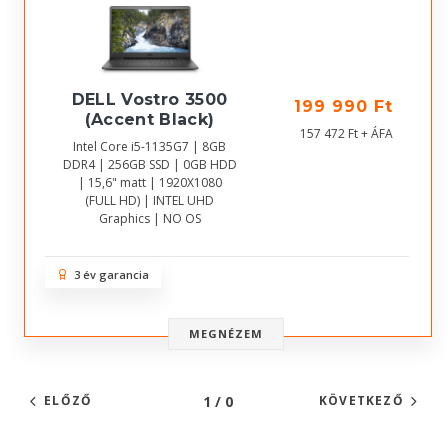
DELL Vostro 3500
199 990 Ft
(Accent Black)
157 472 Ft + ÁFA
Intel Core i5-1135G7 | 8GB
DDR4 | 256GB SSD | 0GB HDD
| 15,6" matt | 1920X1080
(FULL HD) | INTEL UHD
Graphics | NO OS
3 év garancia
MEGNÉZEM
1 / 0
ELŐZŐ
KÖVETKEZŐ