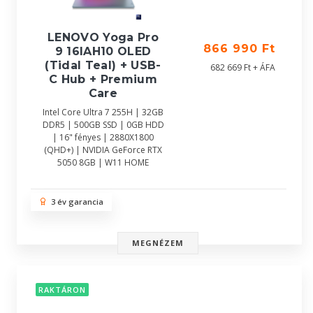
LENOVO Yoga Pro
866 990 Ft
9 16IAH10 OLED
(Tidal Teal) + USB-
682 669 Ft + ÁFA
C Hub + Premium
Care
Intel Core Ultra 7 255H | 32GB
DDR5 | 500GB SSD | 0GB HDD
| 16" fényes | 2880X1800
(QHD+) | NVIDIA GeForce RTX
5050 8GB | W11 HOME
3 év garancia
MEGNÉZEM
RAKTÁRON