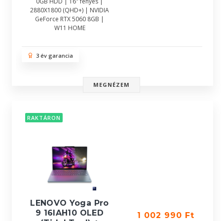
0GB HDD | 16" fényes |
2880X1800 (QHD+) | NVIDIA
GeForce RTX 5060 8GB |
W11 HOME
3 év garancia
MEGNÉZEM
RAKTÁRON
LENOVO Yoga Pro
9 16IAH10 OLED
1 002 990 Ft