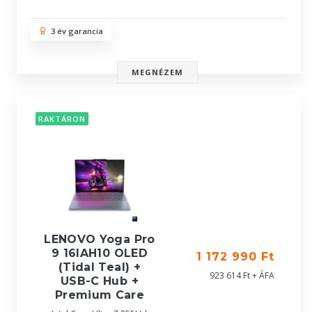
3 év garancia
MEGNÉZEM
RAKTÁRON
LENOVO Yoga Pro
9 16IAH10 OLED
1 172 990 Ft
(Tidal Teal) +
923 614 Ft + ÁFA
USB-C Hub +
Premium Care