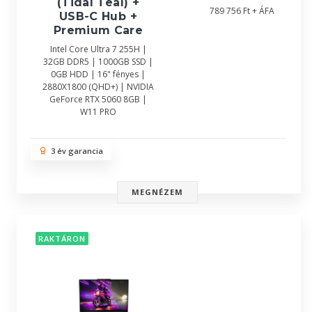
(Tidal Teal) +
789 756 Ft + ÁFA
USB-C Hub +
Premium Care
Intel Core Ultra 7 255H |
32GB DDR5 | 1000GB SSD |
0GB HDD | 16" fényes |
2880X1800 (QHD+) | NVIDIA
GeForce RTX 5060 8GB |
W11 PRO
3 év garancia
MEGNÉZEM
RAKTÁRON