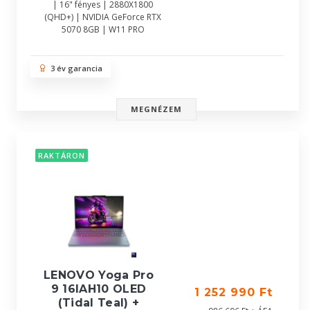
| 16" fényes | 2880X1800
(QHD+) | NVIDIA GeForce RTX
5070 8GB | W11 PRO
3 év garancia
MEGNÉZEM
RAKTÁRON
LENOVO Yoga Pro
9 16IAH10 OLED
1 252 990 Ft
(Tidal Teal) +