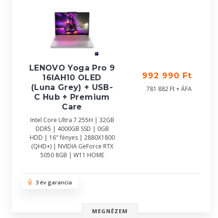
LENOVO Yoga Pro 9
992 990 Ft
16IAH10 OLED
(Luna Grey) + USB-
781 882 Ft + ÁFA
C Hub + Premium
Care
Intel Core Ultra 7 255H | 32GB
DDR5 | 4000GB SSD | 0GB
HDD | 16" fényes | 2880X1800
(QHD+) | NVIDIA GeForce RTX
5050 8GB | W11 HOME
3 év garancia
MEGNÉZEM