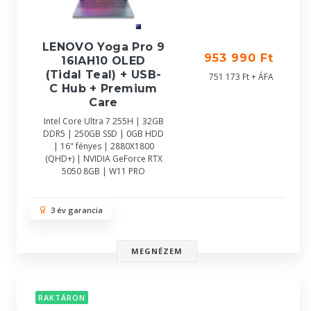
LENOVO Yoga Pro 9
953 990 Ft
16IAH10 OLED
(Tidal Teal) + USB-
751 173 Ft + ÁFA
C Hub + Premium
Care
Intel Core Ultra 7 255H | 32GB
DDR5 | 250GB SSD | 0GB HDD
| 16" fényes | 2880X1800
(QHD+) | NVIDIA GeForce RTX
5050 8GB | W11 PRO
3 év garancia
MEGNÉZEM
RAKTÁRON