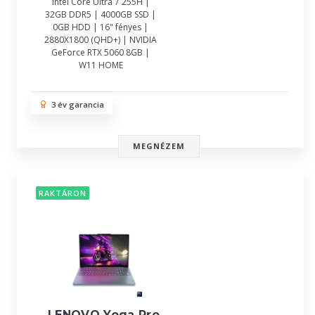
Intel Core Ultra 7 255H |
32GB DDR5 | 4000GB SSD |
0GB HDD | 16" fényes |
2880X1800 (QHD+) | NVIDIA
GeForce RTX 5060 8GB |
W11 HOME
3 év garancia
MEGNÉZEM
RAKTÁRON
LENOVO Yoga Pro