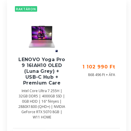
RAKTÁRON
LENOVO Yoga Pro
9 16IAH10 OLED
1 102 990 Ft
(Luna Grey) +
868 496 Ft + ÁFA
USB-C Hub +
Premium Care
Intel Core Ultra 7 255H |
32GB DDR5 | 4000GB SSD |
0GB HDD | 16" fényes |
2880X1800 (QHD+) | NVIDIA
GeForce RTX 5070 8GB |
W11 HOME