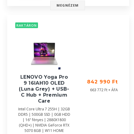
MEGNÉZEM
RAKTÁRON
LENOVO Yoga Pro
842 990 Ft
9 16IAH10 OLED
(Luna Grey) + USB-
663 772 Ft + ÁFA
C Hub + Premium
Care
Intel Core Ultra 7 255H | 32GB
DDR5 | 500GB SSD | 0GB HDD
| 16" fényes | 2880X1800
(QHD+) | NVIDIA GeForce RTX
5070 8GB | W11 HOME