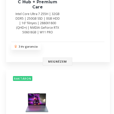
C Hub + Premium
Care
Intel Core Ultra 7 255H | 32GB
DDR5 | 250GB SSD | 0GB HDD
| 16" fényes | 2880X1800
(QHD+) | NVIDIA GeForce RTX
5060 8GB | W11 PRO
3 év garancia
MEGNÉZEM
RAKTÁRON