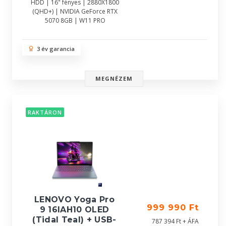
HDD | 16" fényes | 2880X1800
(QHD+) | NVIDIA GeForce RTX
5070 8GB | W11 PRO
3 év garancia
MEGNÉZEM
RAKTÁRON
LENOVO Yoga Pro
999 990 Ft
9 16IAH10 OLED
(Tidal Teal) + USB-
787 394 Ft + ÁFA