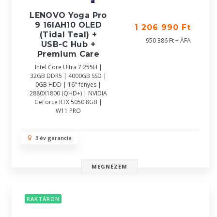
LENOVO Yoga Pro
9 16IAH10 OLED
1 206 990 Ft
(Tidal Teal) +
950 386 Ft + ÁFA
USB-C Hub +
Premium Care
Intel Core Ultra 7 255H |
32GB DDR5 | 4000GB SSD |
0GB HDD | 16" fényes |
2880X1800 (QHD+) | NVIDIA
GeForce RTX 5050 8GB |
W11 PRO
3 év garancia
MEGNÉZEM
RAKTÁRON