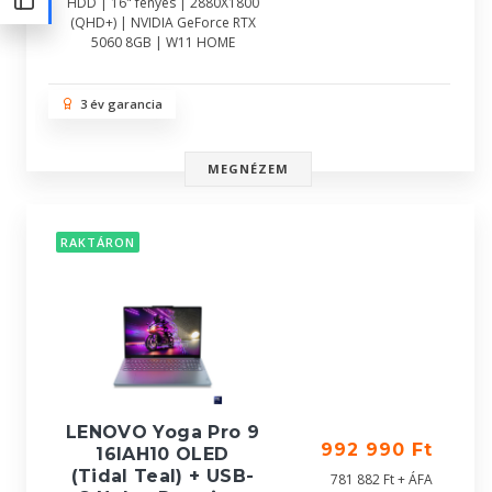
HDD | 16" fényes | 2880X1800
(QHD+) | NVIDIA GeForce RTX
5060 8GB | W11 HOME
3 év garancia
MEGNÉZEM
RAKTÁRON
LENOVO Yoga Pro 9
992 990 Ft
16IAH10 OLED
(Tidal Teal) + USB-
781 882 Ft + ÁFA