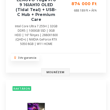
874 000 Ft
9 16IAH10 OLED
(Tidal Teal) + USB-
688 189 Ft + ÁFA
C Hub + Premium
Care
Intel Core Ultra 7 255H | 32GB
DDR5 | 1000GB SSD | 0GB
HDD | 16" fényes | 2880X1800
(QHD+) | NVIDIA GeForce RTX
5050 8GB | W11 HOME
3 év garancia
MEGNÉZEM
RAKTÁRON