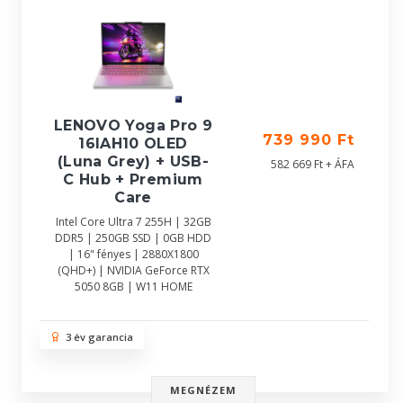
LENOVO Yoga Pro 9
739 990 Ft
16IAH10 OLED
(Luna Grey) + USB-
582 669 Ft + ÁFA
C Hub + Premium
Care
Intel Core Ultra 7 255H | 32GB
DDR5 | 250GB SSD | 0GB HDD
| 16" fényes | 2880X1800
(QHD+) | NVIDIA GeForce RTX
5050 8GB | W11 HOME
3 év garancia
MEGNÉZEM