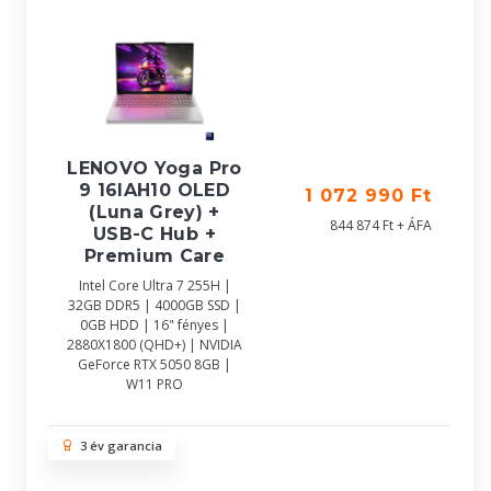
LENOVO Yoga Pro
9 16IAH10 OLED
1 072 990 Ft
(Luna Grey) +
844 874 Ft + ÁFA
USB-C Hub +
Premium Care
Intel Core Ultra 7 255H |
32GB DDR5 | 4000GB SSD |
0GB HDD | 16" fényes |
2880X1800 (QHD+) | NVIDIA
GeForce RTX 5050 8GB |
W11 PRO
3 év garancia