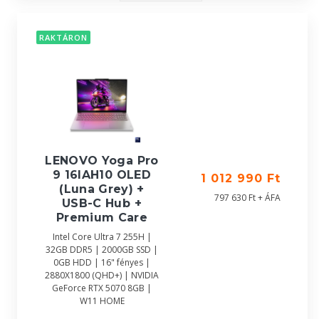
RAKTÁRON
LENOVO Yoga Pro
9 16IAH10 OLED
1 012 990 Ft
(Luna Grey) +
797 630 Ft + ÁFA
USB-C Hub +
Premium Care
Intel Core Ultra 7 255H |
32GB DDR5 | 2000GB SSD |
0GB HDD | 16" fényes |
2880X1800 (QHD+) | NVIDIA
GeForce RTX 5070 8GB |
W11 HOME