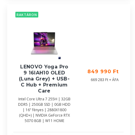
RAKTÁRON
LENOVO Yoga Pro
849 990 Ft
9 16IAH10 OLED
(Luna Grey) + USB-
669 283 Ft + ÁFA
C Hub + Premium
Care
Intel Core Ultra 7 255H | 32GB
DDR5 | 250GB SSD | 0GB HDD
| 16" fényes | 2880X1800
(QHD+) | NVIDIA GeForce RTX
5070 8GB | W11 HOME