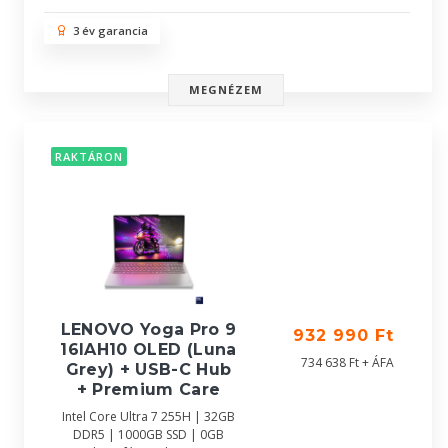
3 év garancia
MEGNÉZEM
RAKTÁRON
LENOVO Yoga Pro 9
932 990 Ft
16IAH10 OLED (Luna
734 638 Ft + ÁFA
Grey) + USB-C Hub
+ Premium Care
Intel Core Ultra 7 255H | 32GB
DDR5 | 1000GB SSD | 0GB