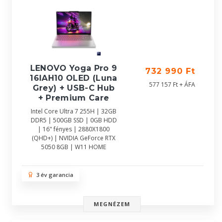
LENOVO Yoga Pro 9
732 990 Ft
16IAH10 OLED (Luna
577 157 Ft + ÁFA
Grey) + USB-C Hub
+ Premium Care
Intel Core Ultra 7 255H | 32GB
DDR5 | 500GB SSD | 0GB HDD
| 16" fényes | 2880X1800
(QHD+) | NVIDIA GeForce RTX
5050 8GB | W11 HOME
3 év garancia
MEGNÉZEM