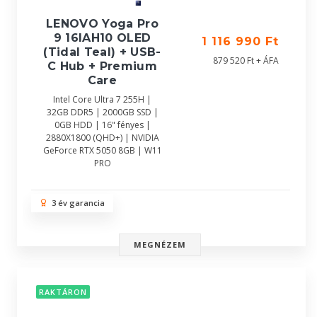
LENOVO Yoga Pro
9 16IAH10 OLED
1 116 990 Ft
(Tidal Teal) + USB-
879 520 Ft + ÁFA
C Hub + Premium
Care
Intel Core Ultra 7 255H |
32GB DDR5 | 2000GB SSD |
0GB HDD | 16" fényes |
2880X1800 (QHD+) | NVIDIA
GeForce RTX 5050 8GB | W11
PRO
3 év garancia
MEGNÉZEM
RAKTÁRON