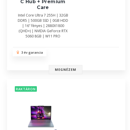
C Hub + Premium
Care
Intel Core Ultra 7 255H | 32GB
DDR5 | 500GB SSD | 0GB HDD
| 16" fényes | 2880X1800
(QHD+) | NVIDIA GeForce RTX
5060 8GB | W11 PRO
3 év garancia
MEGNÉZEM
RAKTÁRON