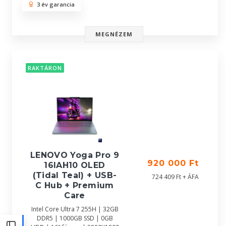
3 év garancia
MEGNÉZEM
RAKTÁRON
LENOVO Yoga Pro 9
920 000 Ft
16IAH10 OLED
(Tidal Teal) + USB-
724 409 Ft + ÁFA
C Hub + Premium
Care
Intel Core Ultra 7 255H | 32GB
DDR5 | 1000GB SSD | 0GB