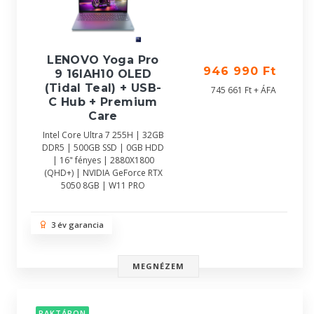
LENOVO Yoga Pro
946 990 Ft
9 16IAH10 OLED
(Tidal Teal) + USB-
745 661 Ft + ÁFA
C Hub + Premium
Care
Intel Core Ultra 7 255H | 32GB
DDR5 | 500GB SSD | 0GB HDD
| 16" fényes | 2880X1800
(QHD+) | NVIDIA GeForce RTX
5050 8GB | W11 PRO
3 év garancia
MEGNÉZEM
RAKTÁRON