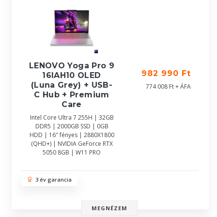
LENOVO Yoga Pro 9
982 990 Ft
16IAH10 OLED
(Luna Grey) + USB-
774 008 Ft + ÁFA
C Hub + Premium
Care
Intel Core Ultra 7 255H | 32GB
DDR5 | 2000GB SSD | 0GB
HDD | 16" fényes | 2880X1800
(QHD+) | NVIDIA GeForce RTX
5050 8GB | W11 PRO
3 év garancia
MEGNÉZEM