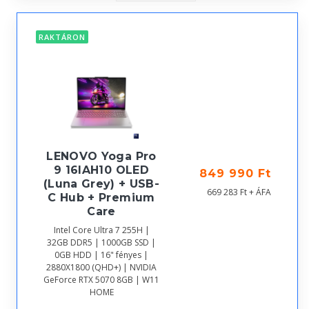
RAKTÁRON
LENOVO Yoga Pro
9 16IAH10 OLED
849 990 Ft
(Luna Grey) + USB-
669 283 Ft + ÁFA
C Hub + Premium
Care
Intel Core Ultra 7 255H |
32GB DDR5 | 1000GB SSD |
0GB HDD | 16" fényes |
2880X1800 (QHD+) | NVIDIA
GeForce RTX 5070 8GB | W11
HOME