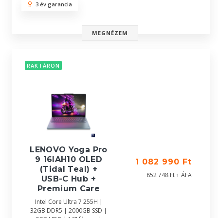
3 év garancia
MEGNÉZEM
RAKTÁRON
LENOVO Yoga Pro
9 16IAH10 OLED
1 082 990 Ft
(Tidal Teal) +
852 748 Ft + ÁFA
USB-C Hub +
Premium Care
Intel Core Ultra 7 255H |
32GB DDR5 | 2000GB SSD |