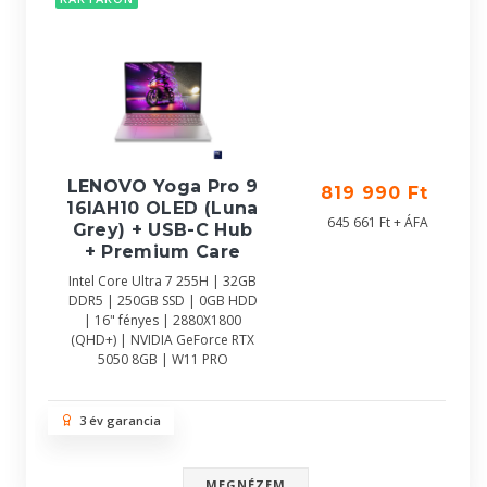
LENOVO Yoga Pro 9
819 990 Ft
16IAH10 OLED (Luna
645 661 Ft + ÁFA
Grey) + USB-C Hub
+ Premium Care
Intel Core Ultra 7 255H | 32GB
DDR5 | 250GB SSD | 0GB HDD
| 16" fényes | 2880X1800
(QHD+) | NVIDIA GeForce RTX
5050 8GB | W11 PRO
3 év garancia
MEGNÉZEM