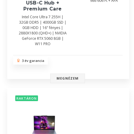
986 606 Ft + ÁFA
USB-C Hub +
Premium Care
Intel Core Ultra 7 255H |
32GB DDR5 | 4000GB SSD |
0GB HDD | 16" fényes |
2880X1800 (QHD+) | NVIDIA
GeForce RTX 5060 8GB |
W11 PRO
3 év garancia
MEGNÉZEM
RAKTÁRON