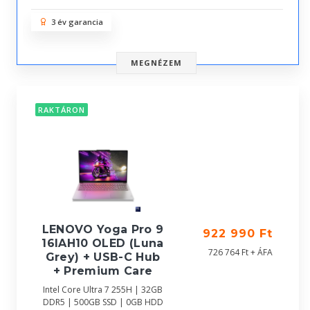
3 év garancia
MEGNÉZEM
RAKTÁRON
LENOVO Yoga Pro 9
922 990 Ft
16IAH10 OLED (Luna
726 764 Ft + ÁFA
Grey) + USB-C Hub
+ Premium Care
Intel Core Ultra 7 255H | 32GB
DDR5 | 500GB SSD | 0GB HDD