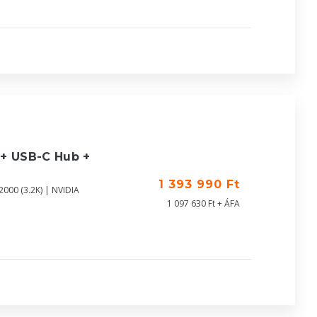
 + USB-C Hub +
1 393 990 Ft
000 (3.2K) | NVIDIA
1 097 630 Ft + ÁFA