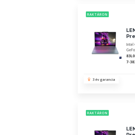
RAKTÁRON
LEN
Pr
Inte
GeFo
83L
7-38
3 év garancia
RAKTÁRON
LE
Pr