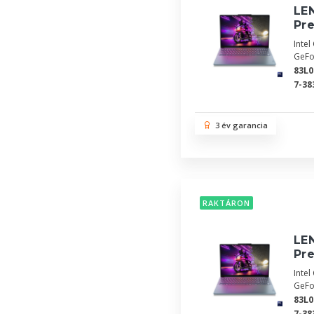
LEN
Pr
Inte
GeFo
83L
7-38
3 év garancia
RAKTÁRON
LEN
Pr
Inte
GeFo
83L
7-38