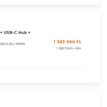
 + USB-C Hub +
1 383 990 Ft
00 (3.2K) | NVIDIA
1 089 756 Ft + ÁFA