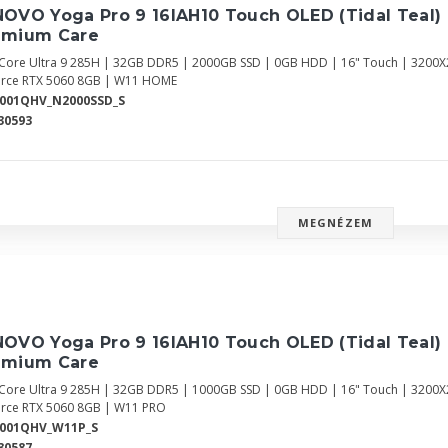
OVO Yoga Pro 9 16IAH10 Touch OLED (Tidal Teal)
emium Care
l Core Ultra 9 285H | 32GB DDR5 | 2000GB SSD | 0GB HDD | 16" Touch | 3200X2
rce RTX 5060 8GB | W11 HOME
0001QHV_N2000SSD_S
30593
MEGNÉZEM
OVO Yoga Pro 9 16IAH10 Touch OLED (Tidal Teal)
emium Care
l Core Ultra 9 285H | 32GB DDR5 | 1000GB SSD | 0GB HDD | 16" Touch | 3200X2
rce RTX 5060 8GB | W11 PRO
0001QHV_W11P_S
30587