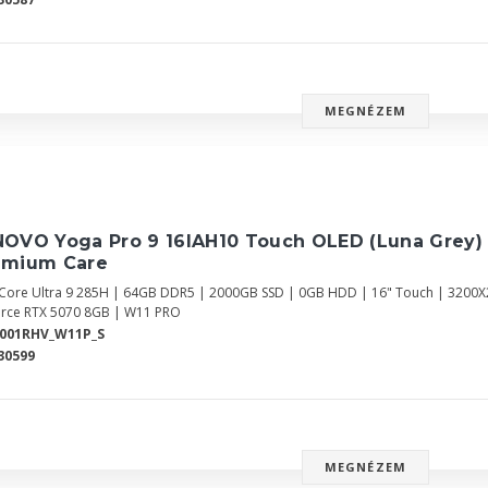
MEGNÉZEM
NOVO Yoga Pro 9 16IAH10 Touch OLED (Luna Grey)
emium Care
l Core Ultra 9 285H | 64GB DDR5 | 2000GB SSD | 0GB HDD | 16" Touch | 3200X2
rce RTX 5070 8GB | W11 PRO
0001RHV_W11P_S
30599
MEGNÉZEM