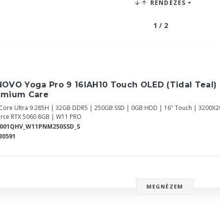
RENDEZÉS
1 / 2
OVO Yoga Pro 9 16IAH10 Touch OLED (Tidal Teal)
emium Care
l Core Ultra 9 285H | 32GB DDR5 | 250GB SSD | 0GB HDD | 16" Touch | 3200X20
rce RTX 5060 8GB | W11 PRO
0001QHV_W11PNM250SSD_S
30591
MEGNÉZEM