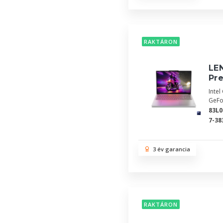
RAKTÁRON
LE
Pr
Inte
GeFo
83L
7-38
3 év garancia
RAKTÁRON