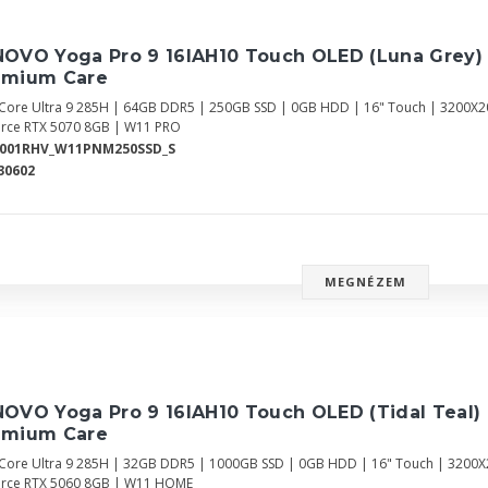
NOVO Yoga Pro 9 16IAH10 Touch OLED (Luna Grey)
emium Care
l Core Ultra 9 285H | 64GB DDR5 | 250GB SSD | 0GB HDD | 16" Touch | 3200X20
rce RTX 5070 8GB | W11 PRO
0001RHV_W11PNM250SSD_S
30602
MEGNÉZEM
OVO Yoga Pro 9 16IAH10 Touch OLED (Tidal Teal)
emium Care
l Core Ultra 9 285H | 32GB DDR5 | 1000GB SSD | 0GB HDD | 16" Touch | 3200X2
rce RTX 5060 8GB | W11 HOME