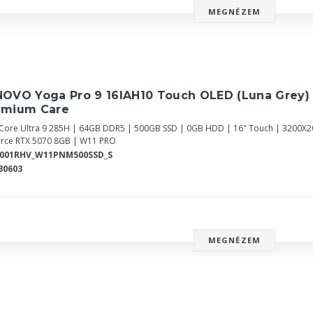
MEGNÉZEM
NOVO Yoga Pro 9 16IAH10 Touch OLED (Luna Grey)
emium Care
l Core Ultra 9 285H | 64GB DDR5 | 500GB SSD | 0GB HDD | 16" Touch | 3200X20
rce RTX 5070 8GB | W11 PRO
0001RHV_W11PNM500SSD_S
30603
MEGNÉZEM