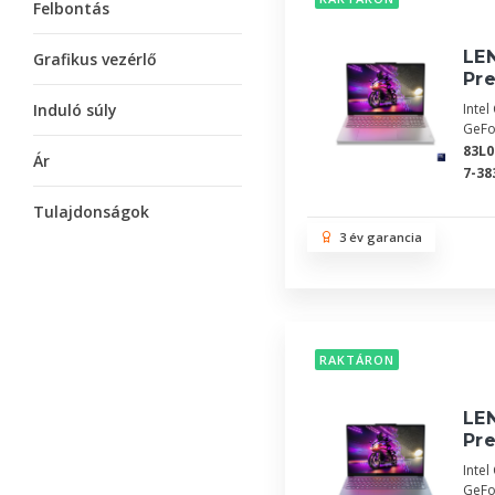
Felbontás
LE
Grafikus vezérlő
Pr
Induló súly
Inte
GeFo
83L
Ár
7-38
Tulajdonságok
3 év garancia
RAKTÁRON
LEN
Pr
Inte
GeFo