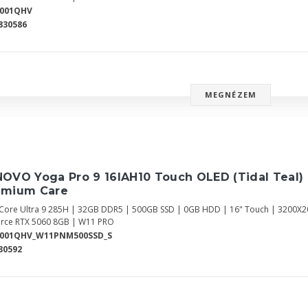
0001QHV
830586
MEGNÉZEM
OVO Yoga Pro 9 16IAH10 Touch OLED (Tidal Teal)
emium Care
l Core Ultra 9 285H | 32GB DDR5 | 500GB SSD | 0GB HDD | 16" Touch | 3200X20
rce RTX 5060 8GB | W11 PRO
0001QHV_W11PNM500SSD_S
30592