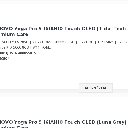
OVO Yoga Pro 9 16IAH10 Touch OLED (Tidal Teal)
emium Care
l Core Ultra 9 285H | 32GB DDR5 | 4000GB SSD | 0GB HDD | 16" Touch | 3200X2
rce RTX 5060 8GB | W11 HOME
0001QHV_N4000SSD_S
30594
MEGNÉZEM
NOVO Yoga Pro 9 16IAH10 Touch OLED (Luna Grey)
emium Care