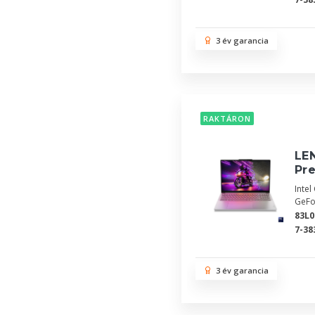
3 év garancia
RAKTÁRON
LE
Pr
Inte
GeFo
83L
7-38
3 év garancia