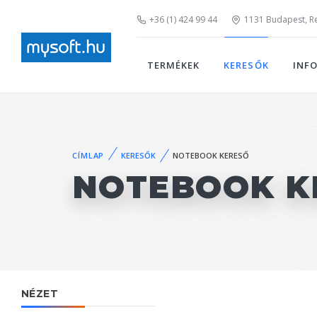
+36 (1) 424 99 44
1131 Budapest, Rei
TERMÉKEK
KERESŐK
INF
CÍMLAP
KERESŐK
NOTEBOOK KERESŐ
NOTEBOOK K
NÉZET