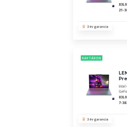
83L
21-3
3 év garancia
RAKTÁRON
LEN
Pr
Inte
GeFo
83L
7-38
3 év garancia