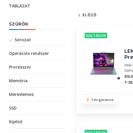
TÁBLÁZAT
ELŐZŐ
SZŰRŐK
RAKTÁRON
Sorozat
LEN
Operációs rendszer
Pr
Inte
Processzor
GeFo
83L
Memória
7-38
Merevlemez
3 év garancia
SSD
Kijelző
RAKTÁRON