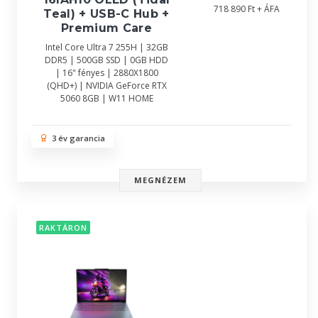
718 890 Ft + ÁFA
Teal) + USB-C Hub +
Premium Care
Intel Core Ultra 7 255H | 32GB
DDR5 | 500GB SSD | 0GB HDD
| 16" fényes | 2880X1800
(QHD+) | NVIDIA GeForce RTX
5060 8GB | W11 HOME
3 év garancia
MEGNÉZEM
RAKTÁRON