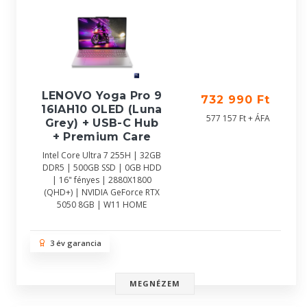
LENOVO Yoga Pro 9
732 990 Ft
16IAH10 OLED (Luna
577 157 Ft + ÁFA
Grey) + USB-C Hub
+ Premium Care
Intel Core Ultra 7 255H | 32GB
DDR5 | 500GB SSD | 0GB HDD
| 16" fényes | 2880X1800
(QHD+) | NVIDIA GeForce RTX
5050 8GB | W11 HOME
3 év garancia
MEGNÉZEM