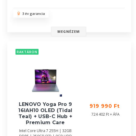
3 év garancia
MEGNÉZEM
RAKTÁRON
LENOVO Yoga Pro 9
919 990 Ft
16IAH10 OLED (Tidal
724 402 Ft + ÁFA
Teal) + USB-C Hub +
Premium Care
Intel Core Ultra 7 255H | 32GB