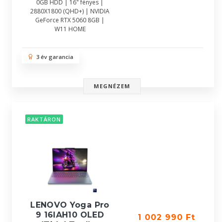
0GB HDD | 16" fényes |
2880X1800 (QHD+) | NVIDIA
GeForce RTX 5060 8GB |
W11 HOME
3 év garancia
MEGNÉZEM
RAKTÁRON
LENOVO Yoga Pro
9 16IAH10 OLED
1 002 990 Ft