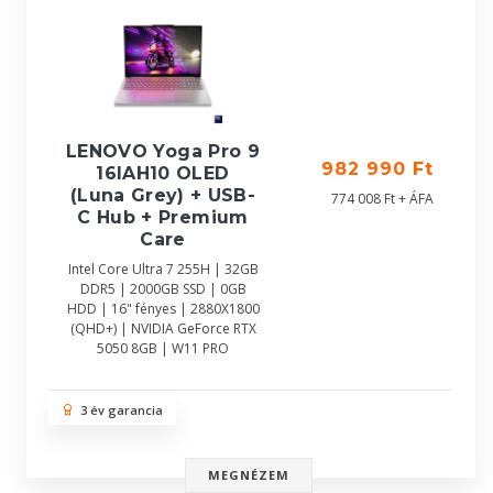
LENOVO Yoga Pro 9
982 990 Ft
16IAH10 OLED
(Luna Grey) + USB-
774 008 Ft + ÁFA
C Hub + Premium
Care
Intel Core Ultra 7 255H | 32GB
DDR5 | 2000GB SSD | 0GB
HDD | 16" fényes | 2880X1800
(QHD+) | NVIDIA GeForce RTX
5050 8GB | W11 PRO
3 év garancia
MEGNÉZEM