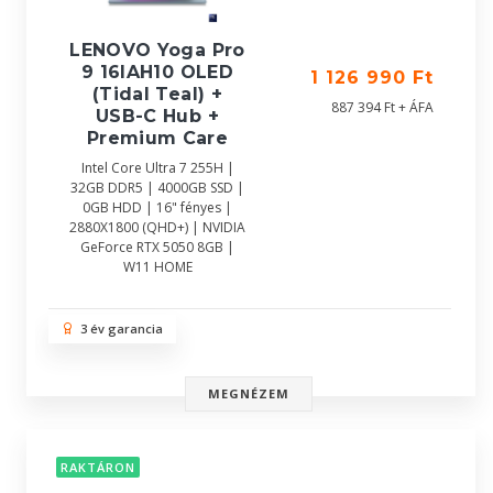
LENOVO Yoga Pro
9 16IAH10 OLED
1 126 990 Ft
(Tidal Teal) +
887 394 Ft + ÁFA
USB-C Hub +
Premium Care
Intel Core Ultra 7 255H |
32GB DDR5 | 4000GB SSD |
0GB HDD | 16" fényes |
2880X1800 (QHD+) | NVIDIA
GeForce RTX 5050 8GB |
W11 HOME
3 év garancia
MEGNÉZEM
RAKTÁRON