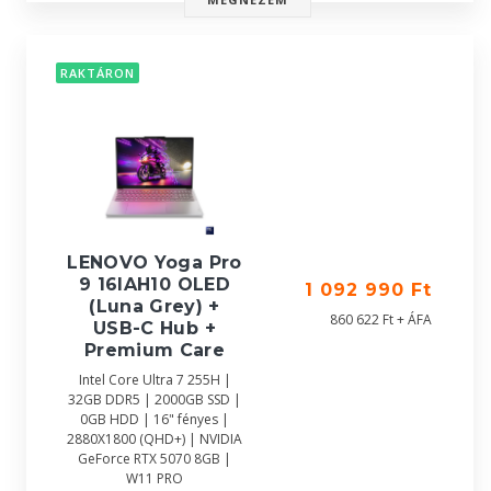
RAKTÁRON
LENOVO Yoga Pro
9 16IAH10 OLED
1 092 990 Ft
(Luna Grey) +
860 622 Ft + ÁFA
USB-C Hub +
Premium Care
Intel Core Ultra 7 255H |
32GB DDR5 | 2000GB SSD |
0GB HDD | 16" fényes |
2880X1800 (QHD+) | NVIDIA
GeForce RTX 5070 8GB |
W11 PRO