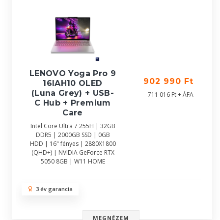
LENOVO Yoga Pro 9
902 990 Ft
16IAH10 OLED
(Luna Grey) + USB-
711 016 Ft + ÁFA
C Hub + Premium
Care
Intel Core Ultra 7 255H | 32GB
DDR5 | 2000GB SSD | 0GB
HDD | 16" fényes | 2880X1800
(QHD+) | NVIDIA GeForce RTX
5050 8GB | W11 HOME
3 év garancia
MEGNÉZEM