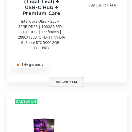
(Tidal Teal) +
789 756 Ft + ÁFA
USB-C Hub +
Premium Care
Intel Core Ultra 7 255H |
32GB DDR5 | 1000GB SSD |
0GB HDD | 16" fényes |
2880X1800 (QHD+) | NVIDIA
GeForce RTX 5060 8GB |
W11 PRO
3 év garancia
MEGNÉZEM
RAKTÁRON