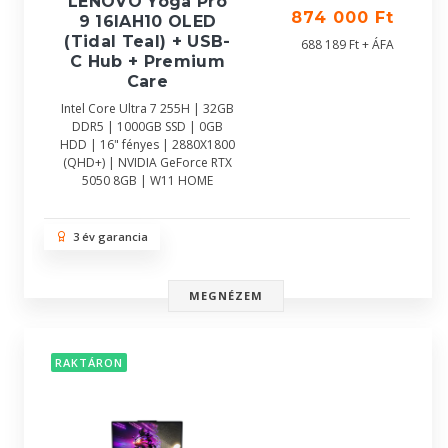
LENOVO Yoga Pro
874 000 Ft
9 16IAH10 OLED
(Tidal Teal) + USB-
688 189 Ft + ÁFA
C Hub + Premium
Care
Intel Core Ultra 7 255H | 32GB
DDR5 | 1000GB SSD | 0GB
HDD | 16" fényes | 2880X1800
(QHD+) | NVIDIA GeForce RTX
5050 8GB | W11 HOME
3 év garancia
MEGNÉZEM
RAKTÁRON