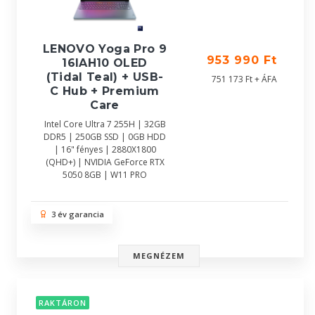
LENOVO Yoga Pro 9
953 990 Ft
16IAH10 OLED
(Tidal Teal) + USB-
751 173 Ft + ÁFA
C Hub + Premium
Care
Intel Core Ultra 7 255H | 32GB
DDR5 | 250GB SSD | 0GB HDD
| 16" fényes | 2880X1800
(QHD+) | NVIDIA GeForce RTX
5050 8GB | W11 PRO
3 év garancia
MEGNÉZEM
RAKTÁRON