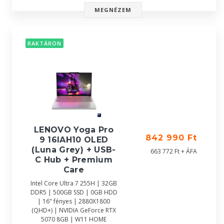
MEGNÉZEM
RAKTÁRON
LENOVO Yoga Pro
842 990 Ft
9 16IAH10 OLED
(Luna Grey) + USB-
663 772 Ft + ÁFA
C Hub + Premium
Care
Intel Core Ultra 7 255H | 32GB
DDR5 | 500GB SSD | 0GB HDD
| 16" fényes | 2880X1800
(QHD+) | NVIDIA GeForce RTX
5070 8GB | W11 HOME