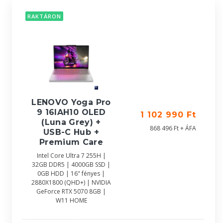
RAKTÁRON
LENOVO Yoga Pro
9 16IAH10 OLED
1 102 990 Ft
(Luna Grey) +
868 496 Ft + ÁFA
USB-C Hub +
Premium Care
Intel Core Ultra 7 255H |
32GB DDR5 | 4000GB SSD |
0GB HDD | 16" fényes |
2880X1800 (QHD+) | NVIDIA
GeForce RTX 5070 8GB |
W11 HOME