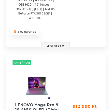
32GB DDR5 | 4000GB SSD |
0GB HDD | 16" fényes |
2880X1800 (QHD+) | NVIDIA
GeForce RTX 5070 8GB |
W11 PRO
3 év garancia
MEGNÉZEM
RAKTÁRON
LENOVO Yoga Pro 9
912 990 Ft
16IAH10 OLED (Tidal