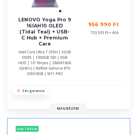
LENOVO Yoga Pro 9
956 990 Ft
16IAH10 OLED
(Tidal Teal) + USB-
753 535 Ft + ÁFA
C Hub + Premium
Care
Intel Core Ultra 7 255H | 32GB
DDR5 | 1000GB SSD | 0GB
HDD | 16" fényes | 2880X1800
(QHD+) | NVIDIA GeForce RTX
5050 8GB | W11 PRO
3 év garancia
MEGNÉZEM
RAKTÁRON