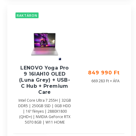
RAKTÁRON
LENOVO Yoga Pro
849 990 Ft
9 16IAH10 OLED
(Luna Grey) + USB-
669 283 Ft + ÁFA
C Hub + Premium
Care
Intel Core Ultra 7 255H | 32GB
DDR5 | 250GB SSD | 0GB HDD
| 16" fényes | 2880X1800
(QHD+) | NVIDIA GeForce RTX
5070 8GB | W11 HOME