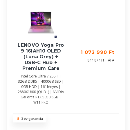
LENOVO Yoga Pro
9 16IAH10 OLED
1 072 990 Ft
(Luna Grey) +
844 874 Ft + ÁFA
USB-C Hub +
Premium Care
Intel Core Ultra 7 255H |
32GB DDR5 | 4000GB SSD |
0GB HDD | 16" fényes |
2880X1800 (QHD+) | NVIDIA
GeForce RTX 5050 8GB |
W11 PRO
3 év garancia