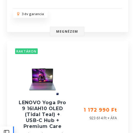
3 év garancia
MEGNÉZEM
RAKTÁRON
LENOVO Yoga Pro
9 16IAH10 OLED
1 172 990 Ft
(Tidal Teal) +
923 614 Ft + ÁFA
USB-C Hub +
Premium Care