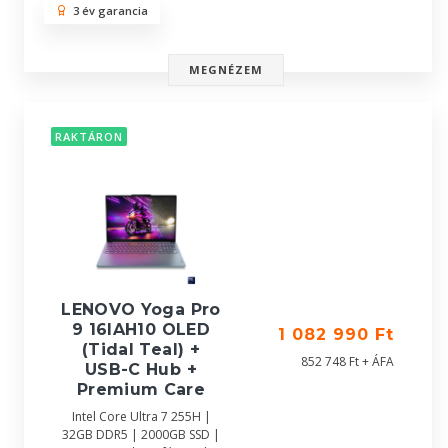
3 év garancia
MEGNÉZEM
RAKTÁRON
LENOVO Yoga Pro
9 16IAH10 OLED
1 082 990 Ft
(Tidal Teal) +
852 748 Ft + ÁFA
USB-C Hub +
Premium Care
Intel Core Ultra 7 255H |
32GB DDR5 | 2000GB SSD |