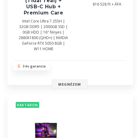
(Tidal Teal) +
816 528 Ft + ÁFA
USB-C Hub +
Premium Care
Intel Core Ultra 7 255H |
32GB DDR5 | 2000GB SSD |
0GB HDD | 16" fényes |
2880X1800 (QHD+) | NVIDIA
GeForce RTX 5050 8GB |
W11 HOME
3 év garancia
MEGNÉZEM
RAKTÁRON