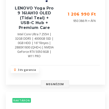
LENOVO Yoga Pro
9 16IAH10 OLED
1 206 990 Ft
(Tidal Teal) +
950 386 Ft + ÁFA
USB-C Hub +
Premium Care
Intel Core Ultra 7 255H |
32GB DDR5 | 4000GB SSD |
0GB HDD | 16" fényes |
2880X1800 (QHD+) | NVIDIA
GeForce RTX 5050 8GB |
W11 PRO
3 év garancia
MEGNÉZEM
RAKTÁRON