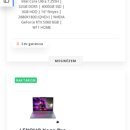
Intel Core Ultra 7 255H |
32GB DDR5 | 4000GB SSD |
0GB HDD | 16" fényes |
2880X1800 (QHD+) | NVIDIA
GeForce RTX 5060 8GB |
W11 HOME
3 év garancia
MEGNÉZEM
RAKTÁRON