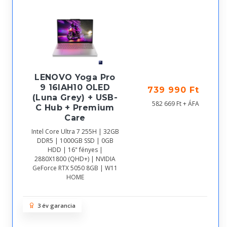
LENOVO Yoga Pro
9 16IAH10 OLED
739 990 Ft
(Luna Grey) + USB-
582 669 Ft + ÁFA
C Hub + Premium
Care
Intel Core Ultra 7 255H | 32GB
DDR5 | 1000GB SSD | 0GB
HDD | 16" fényes |
2880X1800 (QHD+) | NVIDIA
GeForce RTX 5050 8GB | W11
HOME
3 év garancia