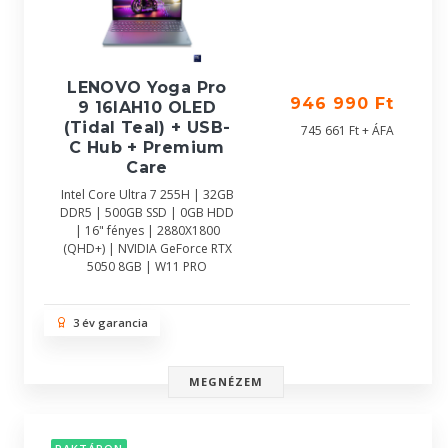
LENOVO Yoga Pro
946 990 Ft
9 16IAH10 OLED
(Tidal Teal) + USB-
745 661 Ft + ÁFA
C Hub + Premium
Care
Intel Core Ultra 7 255H | 32GB
DDR5 | 500GB SSD | 0GB HDD
| 16" fényes | 2880X1800
(QHD+) | NVIDIA GeForce RTX
5050 8GB | W11 PRO
3 év garancia
MEGNÉZEM