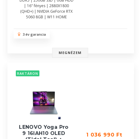
DDR5 | 250GB SSD | 0GB HDD
| 16" fényes | 2880X1800
(QHD+) | NVIDIA GeForce RTX
5060 8GB | W11 HOME
3 év garancia
MEGNÉZEM
RAKTÁRON
LENOVO Yoga Pro
9 16IAH10 OLED
1 036 990 Ft