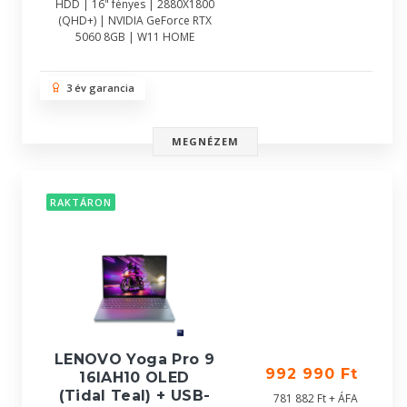
HDD | 16" fényes | 2880X1800
(QHD+) | NVIDIA GeForce RTX
5060 8GB | W11 HOME
3 év garancia
MEGNÉZEM
RAKTÁRON
LENOVO Yoga Pro 9
992 990 Ft
16IAH10 OLED
(Tidal Teal) + USB-
781 882 Ft + ÁFA