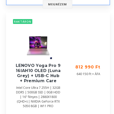
MEGNÉZEM
RAKTÁRON
LENOVO Yoga Pro 9
812 990 Ft
16IAH10 OLED (Luna
640 150 Ft + ÁFA
Grey) + USB-C Hub
+ Premium Care
Intel Core Ultra 7 255H | 32GB
DDR5 | 500GB SSD | 0GB HDD
| 16" fényes | 2880X1800
(QHD+) | NVIDIA GeForce RTX
5050 8GB | W11 PRO