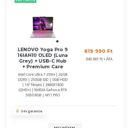
RAKTÁRON
LENOVO Yoga Pro 9
819 990 Ft
16IAH10 OLED (Luna
645 661 Ft + ÁFA
Grey) + USB-C Hub
+ Premium Care
Intel Core Ultra 7 255H | 32GB
DDR5 | 250GB SSD | 0GB HDD
| 16" fényes | 2880X1800
(QHD+) | NVIDIA GeForce RTX
5050 8GB | W11 PRO
3 év garancia
MEGNÉZEM