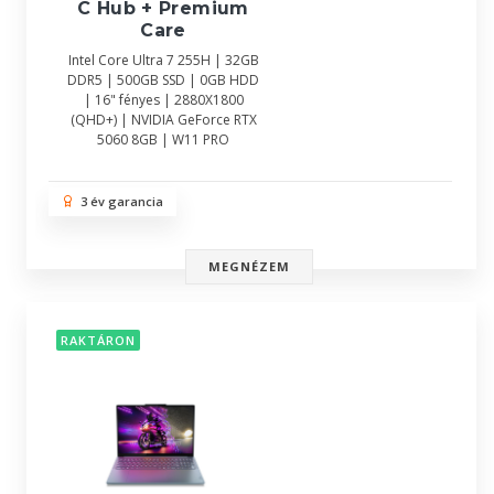
C Hub + Premium
Care
Intel Core Ultra 7 255H | 32GB
DDR5 | 500GB SSD | 0GB HDD
| 16" fényes | 2880X1800
(QHD+) | NVIDIA GeForce RTX
5060 8GB | W11 PRO
3 év garancia
MEGNÉZEM
RAKTÁRON