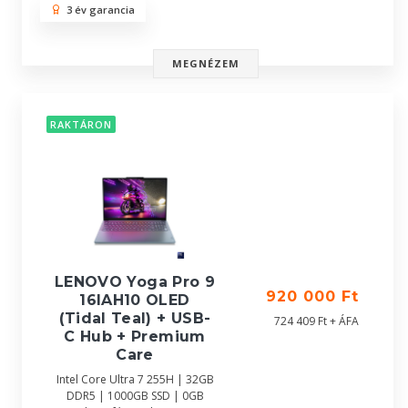
3 év garancia
MEGNÉZEM
RAKTÁRON
LENOVO Yoga Pro 9
920 000 Ft
16IAH10 OLED
(Tidal Teal) + USB-
724 409 Ft + ÁFA
C Hub + Premium
Care
Intel Core Ultra 7 255H | 32GB
DDR5 | 1000GB SSD | 0GB