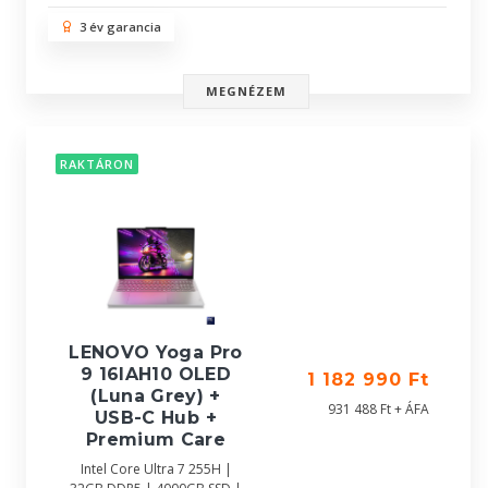
3 év garancia
MEGNÉZEM
RAKTÁRON
LENOVO Yoga Pro
9 16IAH10 OLED
1 182 990 Ft
(Luna Grey) +
931 488 Ft + ÁFA
USB-C Hub +
Premium Care
Intel Core Ultra 7 255H |