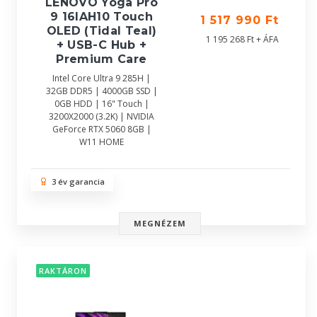
LENOVO Yoga Pro
9 16IAH10 Touch
1 517 990 Ft
OLED (Tidal Teal)
1 195 268 Ft + ÁFA
+ USB-C Hub +
Premium Care
Intel Core Ultra 9 285H |
32GB DDR5 | 4000GB SSD |
0GB HDD | 16" Touch |
3200X2000 (3.2K) | NVIDIA
GeForce RTX 5060 8GB |
W11 HOME
3 év garancia
MEGNÉZEM
RAKTÁRON