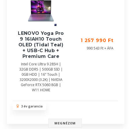
LENOVO Yoga Pro
9 16IAH10 Touch
1 257 990 Ft
OLED (Tidal Teal)
990 543 Ft + ÁFA
+ USB-C Hub +
Premium Care
Intel Core Ultra 9 285H |
32GB DDR5 | 500GB SSD |
0GB HDD | 16" Touch |
3200X2000 (3.2K) | NVIDIA
GeForce RTX 5060 8GB |
W11 HOME
3 év garancia
MEGNÉZEM