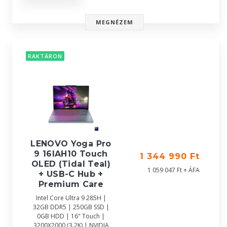
MEGNÉZEM
RAKTÁRON
LENOVO Yoga Pro
9 16IAH10 Touch
1 344 990 Ft
OLED (Tidal Teal)
1 059 047 Ft + ÁFA
+ USB-C Hub +
Premium Care
Intel Core Ultra 9 285H |
32GB DDR5 | 250GB SSD |
0GB HDD | 16" Touch |
3200X2000 (3.2K) | NVIDIA