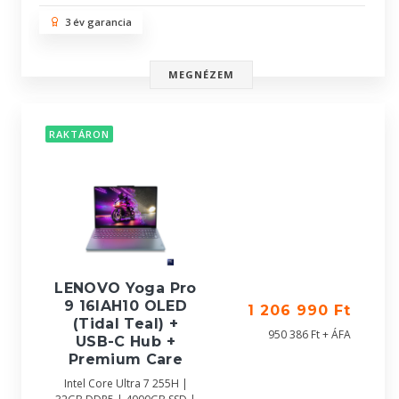
3 év garancia
MEGNÉZEM
RAKTÁRON
LENOVO Yoga Pro
9 16IAH10 OLED
1 206 990 Ft
(Tidal Teal) +
950 386 Ft + ÁFA
USB-C Hub +
Premium Care
Intel Core Ultra 7 255H |