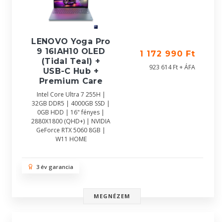
LENOVO Yoga Pro
9 16IAH10 OLED
1 172 990 Ft
(Tidal Teal) +
923 614 Ft + ÁFA
USB-C Hub +
Premium Care
Intel Core Ultra 7 255H |
32GB DDR5 | 4000GB SSD |
0GB HDD | 16" fényes |
2880X1800 (QHD+) | NVIDIA
GeForce RTX 5060 8GB |
W11 HOME
3 év garancia
MEGNÉZEM