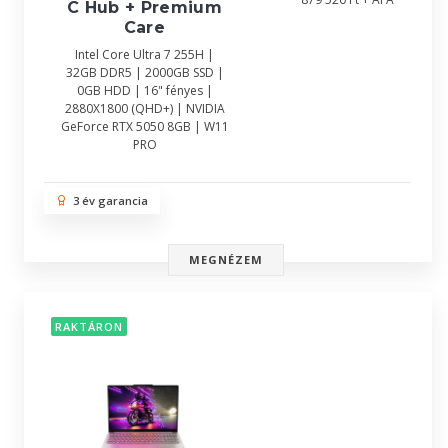
C Hub + Premium
Care
Intel Core Ultra 7 255H |
32GB DDR5 | 2000GB SSD |
0GB HDD | 16" fényes |
2880X1800 (QHD+) | NVIDIA
GeForce RTX 5050 8GB | W11
PRO
3 év garancia
MEGNÉZEM
RAKTÁRON