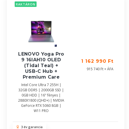
RAKTÁRON
LENOVO Yoga Pro
9 16IAH10 OLED
1 162 990 Ft
(Tidal Teal) +
915 740 Ft + ÁFA
USB-C Hub +
Premium Care
Intel Core Ultra 7 255H |
32GB DDR5 | 2000GB SSD |
0GB HDD | 16" fényes |
2880X1800 (QHD+) | NVIDIA
GeForce RTX 5060 8GB |
W11 PRO
3 év garancia