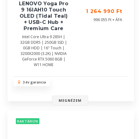
LENOVO Yoga Pro
9 16IAH10 Touch
1 264 990 Ft
OLED (Tidal Teal)
996 055 Ft + ÁFA
+ USB-C Hub +
Premium Care
Intel Core Ultra 9 285H |
32GB DDR5 | 250GB SSD |
0GB HDD | 16" Touch |
3200X2000 (3.2K) | NVIDIA
GeForce RTX 5060 8GB |
W11 HOME
3 év garancia
MEGNÉZEM
RAKTÁRON