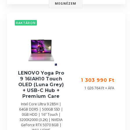
MEGNÉZEM
RAKTÁRON
LENOVO Yoga Pro
9 16IAH10 Touch
1 303 990 Ft
OLED (Luna Grey)
1 026 764 Ft + ÁFA
+ USB-C Hub +
Premium Care
Intel Core Ultra 9 285H |
64GB DDR5 | 500GB SSD |
0GB HDD | 16" Touch |
3200X2000 (3.2K) | NVIDIA
GeForce RTX 5070 8GB |