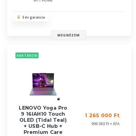
W11 HOME
3 év garancia
MEGNÉZEM
RAKTÁRON
LENOVO Yoga Pro
9 16IAH10 Touch
1 265 000 Ft
OLED (Tidal Teal)
996 063 Ft + ÁFA
+ USB-C Hub +
Premium Care