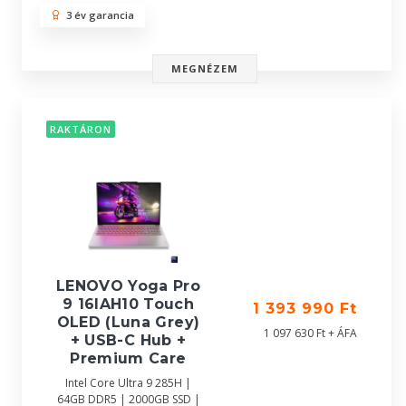
3 év garancia
MEGNÉZEM
RAKTÁRON
LENOVO Yoga Pro
9 16IAH10 Touch
1 393 990 Ft
OLED (Luna Grey)
1 097 630 Ft + ÁFA
+ USB-C Hub +
Premium Care
Intel Core Ultra 9 285H |
64GB DDR5 | 2000GB SSD |