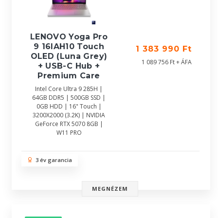
LENOVO Yoga Pro
9 16IAH10 Touch
1 383 990 Ft
OLED (Luna Grey)
1 089 756 Ft + ÁFA
+ USB-C Hub +
Premium Care
Intel Core Ultra 9 285H |
64GB DDR5 | 500GB SSD |
0GB HDD | 16" Touch |
3200X2000 (3.2K) | NVIDIA
GeForce RTX 5070 8GB |
W11 PRO
3 év garancia
MEGNÉZEM