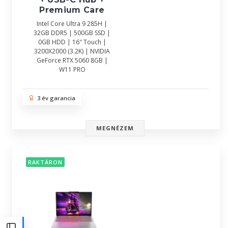
Premium Care
Intel Core Ultra 9 285H |
32GB DDR5 | 500GB SSD |
0GB HDD | 16" Touch |
3200X2000 (3.2K) | NVIDIA
GeForce RTX 5060 8GB |
W11 PRO
3 év garancia
MEGNÉZEM
RAKTÁRON