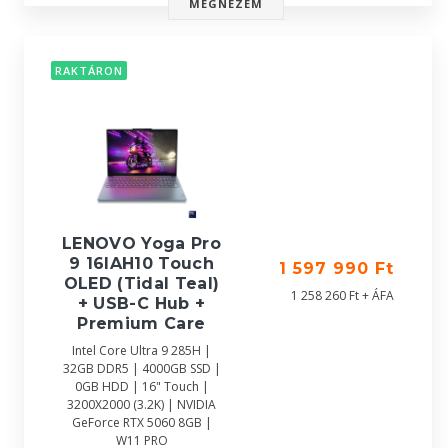
MEGNÉZEM
RAKTÁRON
LENOVO Yoga Pro
9 16IAH10 Touch
1 597 990 Ft
OLED (Tidal Teal)
1 258 260 Ft + ÁFA
+ USB-C Hub +
Premium Care
Intel Core Ultra 9 285H |
32GB DDR5 | 4000GB SSD |
0GB HDD | 16" Touch |
3200X2000 (3.2K) | NVIDIA
GeForce RTX 5060 8GB |
W11 PRO