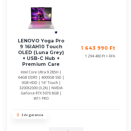
LENOVO Yoga Pro
9 16IAH10 Touch
1 643 990 Ft
OLED (Luna Grey)
1 294 480 Ft + ÁFA
+ USB-C Hub +
Premium Care
Intel Core Ultra 9 285H |
64GB DDR5 | 4000GB SSD |
0GB HDD | 16" Touch |
3200X2000 (3.2K) | NVIDIA
GeForce RTX 5070 8GB |
W11 PRO
3 év garancia