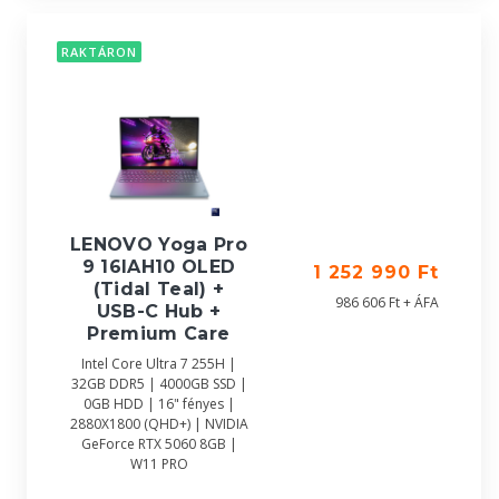
RAKTÁRON
LENOVO Yoga Pro
9 16IAH10 OLED
1 252 990 Ft
(Tidal Teal) +
986 606 Ft + ÁFA
USB-C Hub +
Premium Care
Intel Core Ultra 7 255H |
32GB DDR5 | 4000GB SSD |
0GB HDD | 16" fényes |
2880X1800 (QHD+) | NVIDIA
GeForce RTX 5060 8GB |
W11 PRO