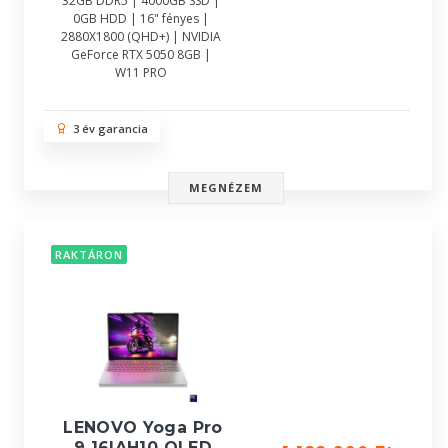
32GB DDR5 | 4000GB SSD |
0GB HDD | 16" fényes |
2880X1800 (QHD+) | NVIDIA
GeForce RTX 5050 8GB |
W11 PRO
3 év garancia
MEGNÉZEM
RAKTÁRON
LENOVO Yoga Pro
9 16IAH10 OLED