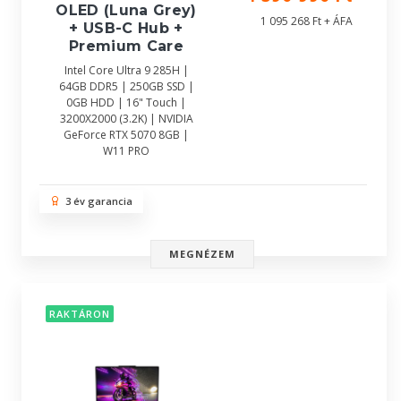
OLED (Luna Grey)
1 095 268 Ft + ÁFA
+ USB-C Hub +
Premium Care
Intel Core Ultra 9 285H |
64GB DDR5 | 250GB SSD |
0GB HDD | 16" Touch |
3200X2000 (3.2K) | NVIDIA
GeForce RTX 5070 8GB |
W11 PRO
3 év garancia
MEGNÉZEM
RAKTÁRON