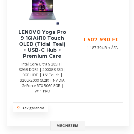
LENOVO Yoga Pro
9 16IAH10 Touch
1 507 990 Ft
OLED (Tidal Teal)
1 187 394 Ft + ÁFA
+ USB-C Hub +
Premium Care
Intel Core Ultra 9 285H |
32GB DDR5 | 2000GB SSD |
0GB HDD | 16" Touch |
3200X2000 (3.2K) | NVIDIA
GeForce RTX 5060 8GB |
W11 PRO
3 év garancia
MEGNÉZEM