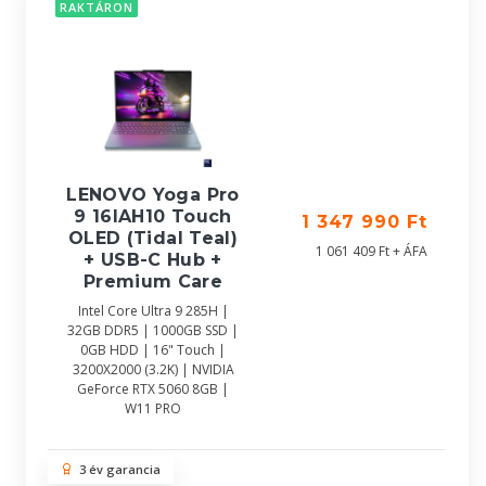
RAKTÁRON
LENOVO Yoga Pro
9 16IAH10 Touch
1 347 990 Ft
OLED (Tidal Teal)
1 061 409 Ft + ÁFA
+ USB-C Hub +
Premium Care
Intel Core Ultra 9 285H |
32GB DDR5 | 1000GB SSD |
0GB HDD | 16" Touch |
3200X2000 (3.2K) | NVIDIA
GeForce RTX 5060 8GB |
W11 PRO
3 év garancia