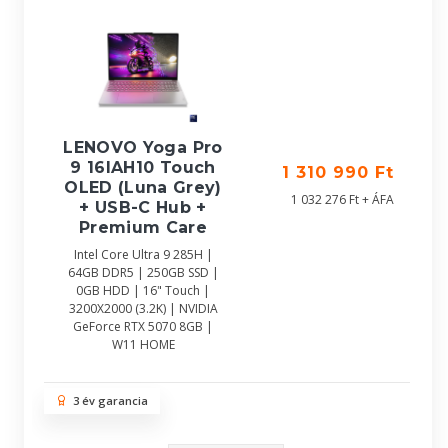
LENOVO Yoga Pro
9 16IAH10 Touch
1 310 990 Ft
OLED (Luna Grey)
1 032 276 Ft + ÁFA
+ USB-C Hub +
Premium Care
Intel Core Ultra 9 285H |
64GB DDR5 | 250GB SSD |
0GB HDD | 16" Touch |
3200X2000 (3.2K) | NVIDIA
GeForce RTX 5070 8GB |
W11 HOME
3 év garancia