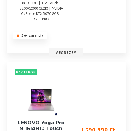
0GB HDD | 16" Touch |
3200X2000 (3.2K) | NVIDIA
GeForce RTX 5070 8GB |
W11 PRO
3 év garancia
MEGNÉZEM
RAKTÁRON
LENOVO Yoga Pro
9 16IAH10 Touch
1 390 990 Ft