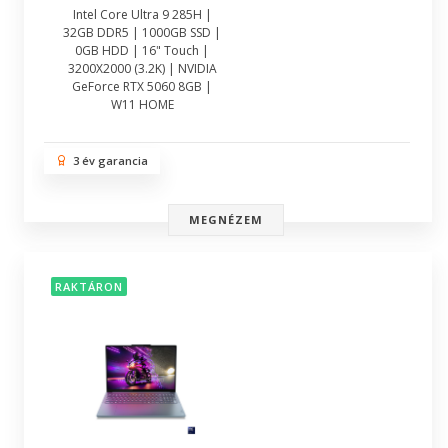
Intel Core Ultra 9 285H |
32GB DDR5 | 1000GB SSD |
0GB HDD | 16" Touch |
3200X2000 (3.2K) | NVIDIA
GeForce RTX 5060 8GB |
W11 HOME
3 év garancia
MEGNÉZEM
RAKTÁRON