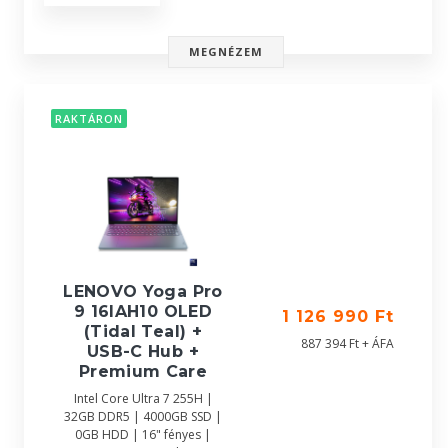
MEGNÉZEM
RAKTÁRON
LENOVO Yoga Pro
9 16IAH10 OLED
1 126 990 Ft
(Tidal Teal) +
887 394 Ft + ÁFA
USB-C Hub +
Premium Care
Intel Core Ultra 7 255H |
32GB DDR5 | 4000GB SSD |
0GB HDD | 16" fényes |