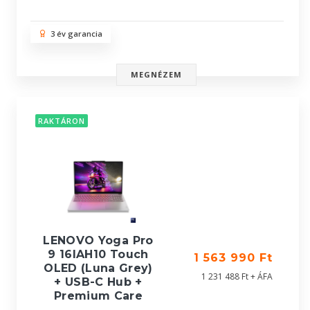
3 év garancia
MEGNÉZEM
RAKTÁRON
LENOVO Yoga Pro
9 16IAH10 Touch
1 563 990 Ft
OLED (Luna Grey)
1 231 488 Ft + ÁFA
+ USB-C Hub +
Premium Care