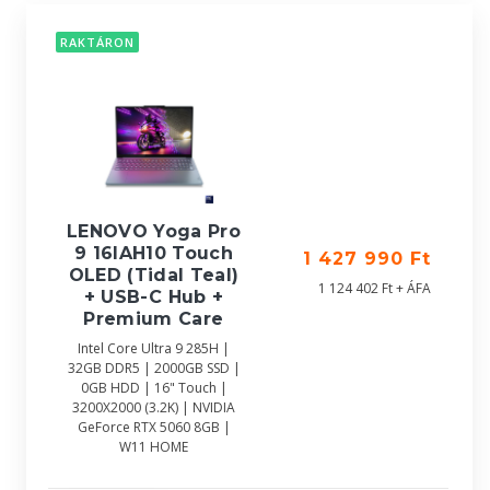
RAKTÁRON
LENOVO Yoga Pro
9 16IAH10 Touch
1 427 990 Ft
OLED (Tidal Teal)
1 124 402 Ft + ÁFA
+ USB-C Hub +
Premium Care
Intel Core Ultra 9 285H |
32GB DDR5 | 2000GB SSD |
0GB HDD | 16" Touch |
3200X2000 (3.2K) | NVIDIA
GeForce RTX 5060 8GB |
W11 HOME