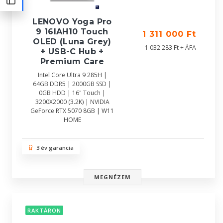
LENOVO Yoga Pro
9 16IAH10 Touch
1 311 000 Ft
OLED (Luna Grey)
1 032 283 Ft + ÁFA
+ USB-C Hub +
Premium Care
Intel Core Ultra 9 285H |
64GB DDR5 | 2000GB SSD |
0GB HDD | 16" Touch |
3200X2000 (3.2K) | NVIDIA
GeForce RTX 5070 8GB | W11
HOME
3 év garancia
MEGNÉZEM
RAKTÁRON