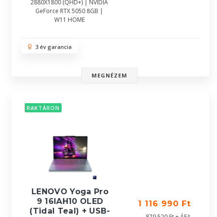
2880X1800 (QHD+) | NVIDIA
GeForce RTX 5050 8GB |
W11 HOME
3 év garancia
MEGNÉZEM
RAKTÁRON
LENOVO Yoga Pro
9 16IAH10 OLED
1 116 990 Ft
(Tidal Teal) + USB-
879 520 Ft + ÁFA