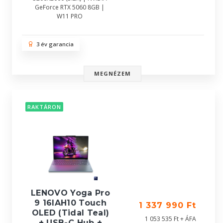
GeForce RTX 5060 8GB |
W11 PRO
3 év garancia
MEGNÉZEM
RAKTÁRON
LENOVO Yoga Pro
9 16IAH10 Touch
1 337 990 Ft
OLED (Tidal Teal)
1 053 535 Ft + ÁFA
+ USB-C Hub +