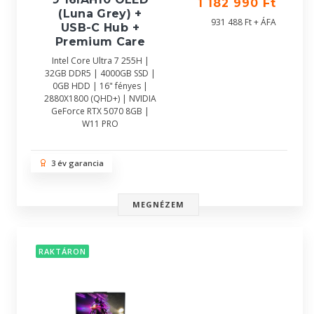
1 182 990 Ft
(Luna Grey) +
931 488 Ft + ÁFA
USB-C Hub +
Premium Care
Intel Core Ultra 7 255H |
32GB DDR5 | 4000GB SSD |
0GB HDD | 16" fényes |
2880X1800 (QHD+) | NVIDIA
GeForce RTX 5070 8GB |
W11 PRO
3 év garancia
MEGNÉZEM
RAKTÁRON