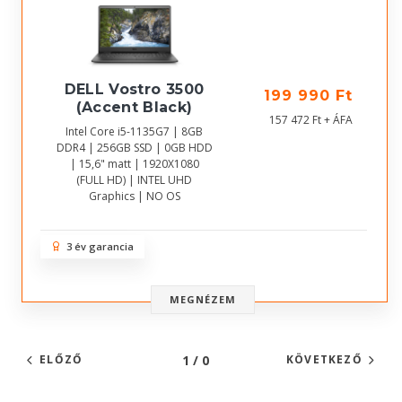
DELL Vostro 3500
199 990 Ft
(Accent Black)
157 472 Ft + ÁFA
Intel Core i5-1135G7 | 8GB
DDR4 | 256GB SSD | 0GB HDD
| 15,6" matt | 1920X1080
(FULL HD) | INTEL UHD
Graphics | NO OS
3 év garancia
MEGNÉZEM
1 / 0
ELŐZŐ
KÖVETKEZŐ