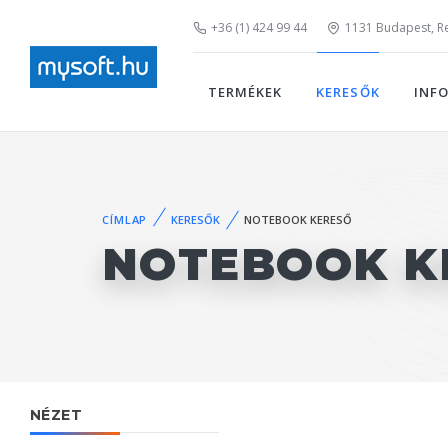
+36 (1) 424 99 44
1131 Budapest, Rei
TERMÉKEK
KERESŐK
INF
CÍMLAP
KERESŐK
NOTEBOOK KERESŐ
NOTEBOOK K
NÉZET