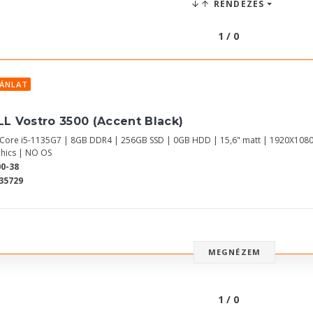
RENDEZÉS
1 / 0
JÁNLAT
LL Vostro 3500 (Accent Black)
l Core i5-1135G7 | 8GB DDR4 | 256GB SSD | 0GB HDD | 15,6" matt | 1920X1080
hics | NO OS
0-38
35729
MEGNÉZEM
1 / 0