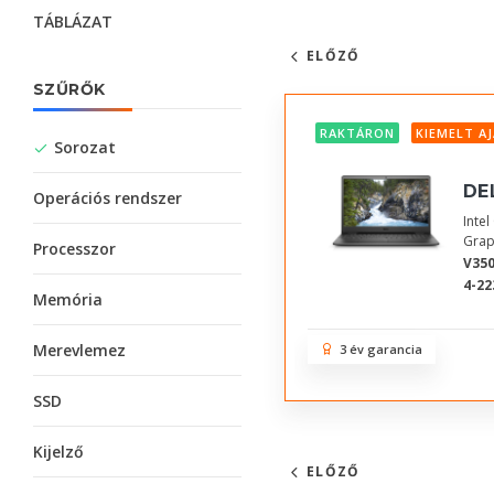
TÁBLÁZAT
ELŐZŐ
SZŰRŐK
RAKTÁRON
KIEMELT A
Sorozat
DE
Operációs rendszer
Inte
Grap
Processzor
V350
4-22
Memória
Merevlemez
3 év garancia
SSD
Kijelző
ELŐZŐ