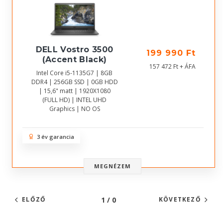
DELL Vostro 3500
199 990 Ft
(Accent Black)
157 472 Ft + ÁFA
Intel Core i5-1135G7 | 8GB
DDR4 | 256GB SSD | 0GB HDD
| 15,6" matt | 1920X1080
(FULL HD) | INTEL UHD
Graphics | NO OS
3 év garancia
MEGNÉZEM
1 / 0
ELŐZŐ
KÖVETKEZŐ