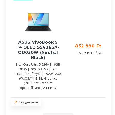
ASUS VivoBook S
832 990 Ft
14 OLED S5406SA-
QD030W (Neutral
655 898 Ft + ÁFA
Black)
Intel Core Ultra 5 226V | 16GB
DDR5 | 4000GB SSD | 0GB
HDD | 14" fényes | 1920X1200
(WUXGA) | INTEL Graphics
(INTEL Arc Graphics
opcionálisan) | W11 PRO
3 év garancia