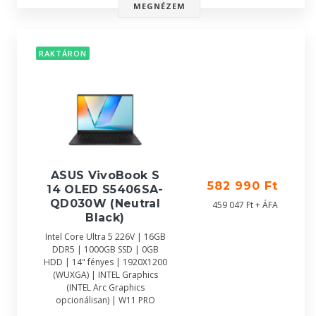
MEGNÉZEM
RAKTÁRON
ASUS VivoBook S
582 990 Ft
14 OLED S5406SA-
QD030W (Neutral
459 047 Ft + ÁFA
Black)
Intel Core Ultra 5 226V | 16GB
DDR5 | 1000GB SSD | 0GB
HDD | 14" fényes | 1920X1200
(WUXGA) | INTEL Graphics
(INTEL Arc Graphics
opcionálisan) | W11 PRO