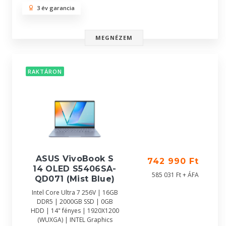
3 év garancia
MEGNÉZEM
RAKTÁRON
ASUS VivoBook S
742 990 Ft
14 OLED S5406SA-
585 031 Ft + ÁFA
QD071 (Mist Blue)
Intel Core Ultra 7 256V | 16GB
DDR5 | 2000GB SSD | 0GB
HDD | 14" fényes | 1920X1200
(WUXGA) | INTEL Graphics