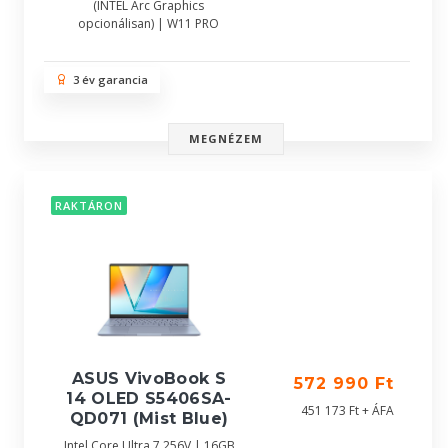
(INTEL Arc Graphics
opcionálisan) | W11 PRO
3 év garancia
MEGNÉZEM
RAKTÁRON
ASUS VivoBook S
572 990 Ft
14 OLED S5406SA-
451 173 Ft + ÁFA
QD071 (Mist Blue)
Intel Core Ultra 7 256V | 16GB