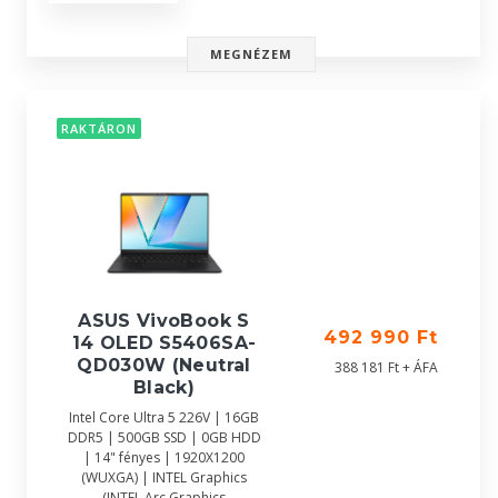
MEGNÉZEM
RAKTÁRON
ASUS VivoBook S
492 990 Ft
14 OLED S5406SA-
QD030W (Neutral
388 181 Ft + ÁFA
Black)
Intel Core Ultra 5 226V | 16GB
DDR5 | 500GB SSD | 0GB HDD
| 14" fényes | 1920X1200
(WUXGA) | INTEL Graphics
(INTEL Arc Graphics