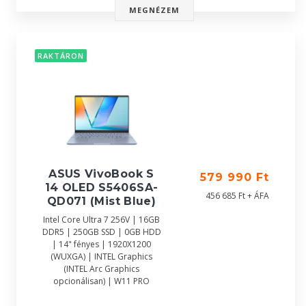
MEGNÉZEM
RAKTÁRON
ASUS VivoBook S
579 990 Ft
14 OLED S5406SA-
456 685 Ft + ÁFA
QD071 (Mist Blue)
Intel Core Ultra 7 256V | 16GB
DDR5 | 250GB SSD | 0GB HDD
| 14" fényes | 1920X1200
(WUXGA) | INTEL Graphics
(INTEL Arc Graphics
opcionálisan) | W11 PRO