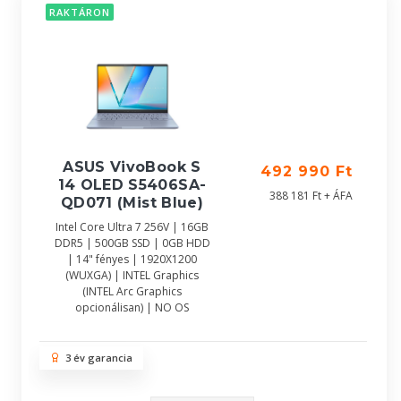
RAKTÁRON
ASUS VivoBook S
492 990 Ft
14 OLED S5406SA-
388 181 Ft + ÁFA
QD071 (Mist Blue)
Intel Core Ultra 7 256V | 16GB
DDR5 | 500GB SSD | 0GB HDD
| 14" fényes | 1920X1200
(WUXGA) | INTEL Graphics
(INTEL Arc Graphics
opcionálisan) | NO OS
3 év garancia