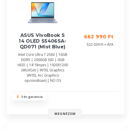
ASUS VivoBook S
662 990 Ft
14 OLED S5406SA-
522 039 Ft + ÁFA
QD071 (Mist Blue)
Intel Core Ultra 7 256V | 16GB
DDR5 | 2000GB SSD | 0GB
HDD | 14" fényes | 1920X1200
(WUXGA) | INTEL Graphics
(INTEL Arc Graphics
opcionálisan) | NO OS
3 év garancia
MEGNÉZEM