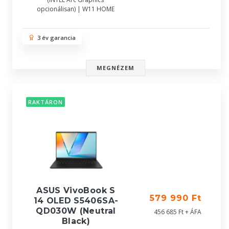
opcionálisan) | W11 HOME
3 év garancia
MEGNÉZEM
RAKTÁRON
ASUS VivoBook S
579 990 Ft
14 OLED S5406SA-
QD030W (Neutral
456 685 Ft + ÁFA
Black)