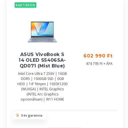
RAKTÁRON
ASUS VivoBook S
602 990 Ft
14 OLED S5406SA-
474 795 Ft + ÁFA
QD071 (Mist Blue)
Intel Core Ultra 7 256V | 16GB
DDR5 | 1000GB SSD | 0GB
HDD | 14" fényes | 1920X1200
(WUXGA) | INTEL Graphics
(INTEL Arc Graphics
opcionálisan) | W11 HOME
3 év garancia