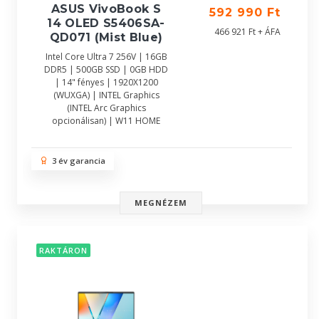
ASUS VivoBook S
592 990 Ft
14 OLED S5406SA-
466 921 Ft + ÁFA
QD071 (Mist Blue)
Intel Core Ultra 7 256V | 16GB
DDR5 | 500GB SSD | 0GB HDD
| 14" fényes | 1920X1200
(WUXGA) | INTEL Graphics
(INTEL Arc Graphics
opcionálisan) | W11 HOME
3 év garancia
MEGNÉZEM
RAKTÁRON