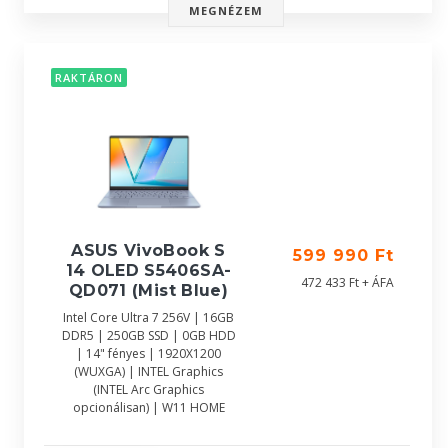
MEGNÉZEM
RAKTÁRON
ASUS VivoBook S
599 990 Ft
14 OLED S5406SA-
472 433 Ft + ÁFA
QD071 (Mist Blue)
Intel Core Ultra 7 256V | 16GB
DDR5 | 250GB SSD | 0GB HDD
| 14" fényes | 1920X1200
(WUXGA) | INTEL Graphics
(INTEL Arc Graphics
opcionálisan) | W11 HOME