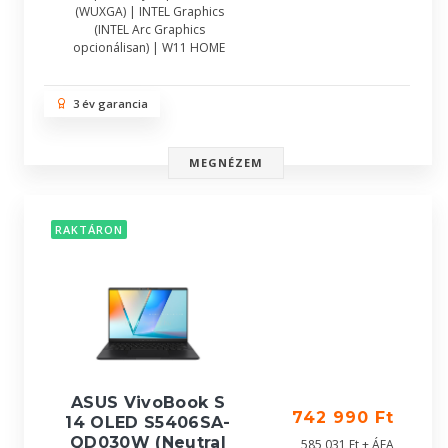
(WUXGA) | INTEL Graphics
(INTEL Arc Graphics
opcionálisan) | W11 HOME
3 év garancia
MEGNÉZEM
RAKTÁRON
ASUS VivoBook S
742 990 Ft
14 OLED S5406SA-
QD030W (Neutral
585 031 Ft + ÁFA