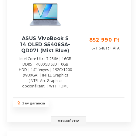
ASUS VivoBook S
852 990 Ft
14 OLED S5406SA-
671 646 Ft + ÁFA
QD071 (Mist Blue)
Intel Core Ultra 7 256V | 16GB
DDR5 | 4000GB SSD | 0GB
HDD | 14" fényes | 1920X1200
(WUXGA) | INTEL Graphics
(INTEL Arc Graphics
opcionálisan) | W11 HOME
3 év garancia
MEGNÉZEM