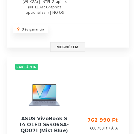
(WUXGA) | INTEL Graphics
(INTEL Arc Graphics
opcionálisan) | NO OS
3 év garancia
MEGNÉZEM
RAKTÁRON
ASUS VivoBook S
762 990 Ft
14 OLED S5406SA-
600 780 Ft + ÁFA
QD071 (Mist Blue)