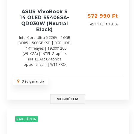
ASUS VivoBook S
572 990 Ft
14 OLED S5406SA-
QD030W (Neutral
451 173 Ft + ÁFA
Black)
Intel Core Ultra 5 226V | 16GB
DDR5 | 500GB SSD | 0GB HDD
| 14" fényes | 1920X1200
(WUXGA) | INTEL Graphics
(INTEL Arc Graphics
opcionálisan) | W11 PRO
3 év garancia
MEGNÉZEM
RAKTÁRON