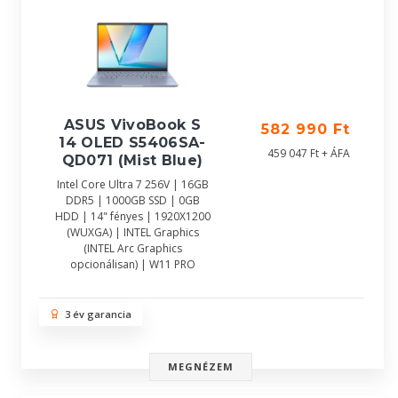
ASUS VivoBook S
582 990 Ft
14 OLED S5406SA-
459 047 Ft + ÁFA
QD071 (Mist Blue)
Intel Core Ultra 7 256V | 16GB
DDR5 | 1000GB SSD | 0GB
HDD | 14" fényes | 1920X1200
(WUXGA) | INTEL Graphics
(INTEL Arc Graphics
opcionálisan) | W11 PRO
3 év garancia
MEGNÉZEM