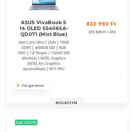
ASUS VivoBook S
832 990 Ft
14 OLED S5406SA-
655 898 Ft + ÁFA
QD071 (Mist Blue)
Intel Core Ultra 7 256V | 16GB
DDR5 | 4000GB SSD | 0GB
HDD | 14" fényes | 1920X1200
(WUXGA) | INTEL Graphics
(INTEL Arc Graphics
opcionálisan) | W11 PRO
3 év garancia
MEGNÉZEM
RAKTÁRON