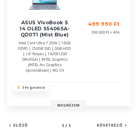
ASUS VivoBook S
499 990 Ft
14 OLED S5406SA-
393 693 Ft + ÁFA
QD071 (Mist Blue)
Intel Core Ultra 7 256V | 16GB
DDR5 | 250GB SSD | 0GB HDD
| 14" fényes | 1920X1200
(WUXGA) | INTEL Graphics
(INTEL Arc Graphics
opcionálisan) | NO OS
3 év garancia
MEGNÉZEM
1 / 1
ELŐZŐ
KÖVETKEZŐ