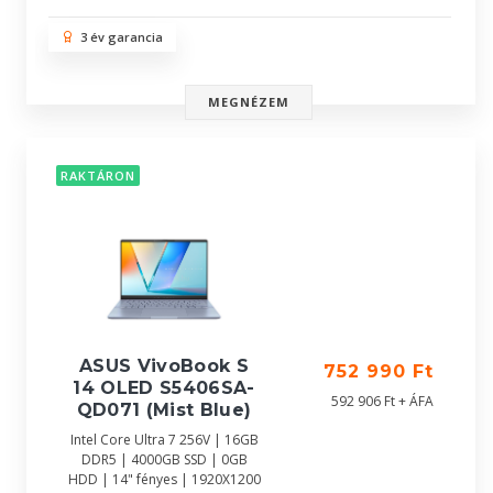
3 év garancia
MEGNÉZEM
RAKTÁRON
ASUS VivoBook S
752 990 Ft
14 OLED S5406SA-
592 906 Ft + ÁFA
QD071 (Mist Blue)
Intel Core Ultra 7 256V | 16GB
DDR5 | 4000GB SSD | 0GB
HDD | 14" fényes | 1920X1200