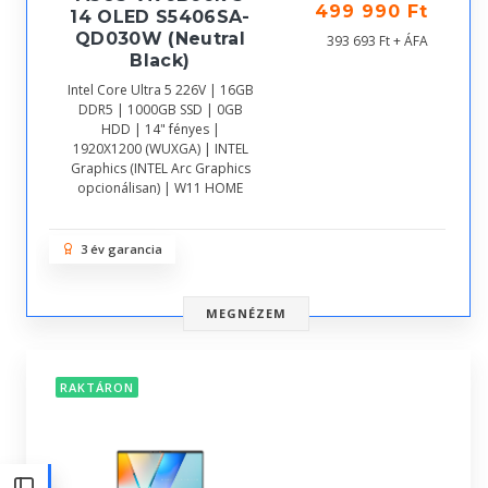
499 990 Ft
14 OLED S5406SA-
QD030W (Neutral
393 693 Ft + ÁFA
Black)
Intel Core Ultra 5 226V | 16GB
DDR5 | 1000GB SSD | 0GB
HDD | 14" fényes |
1920X1200 (WUXGA) | INTEL
Graphics (INTEL Arc Graphics
opcionálisan) | W11 HOME
3 év garancia
MEGNÉZEM
RAKTÁRON