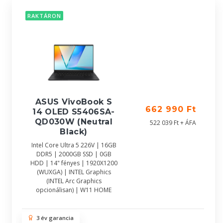
RAKTÁRON
ASUS VivoBook S
662 990 Ft
14 OLED S5406SA-
QD030W (Neutral
522 039 Ft + ÁFA
Black)
Intel Core Ultra 5 226V | 16GB
DDR5 | 2000GB SSD | 0GB
HDD | 14" fényes | 1920X1200
(WUXGA) | INTEL Graphics
(INTEL Arc Graphics
opcionálisan) | W11 HOME
3 év garancia