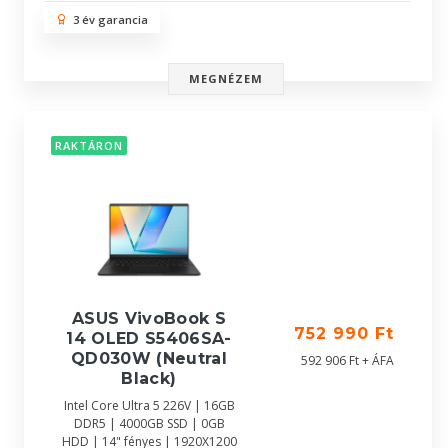
3 év garancia
MEGNÉZEM
RAKTÁRON
ASUS VivoBook S
752 990 Ft
14 OLED S5406SA-
QD030W (Neutral
592 906 Ft + ÁFA
Black)
Intel Core Ultra 5 226V | 16GB
DDR5 | 4000GB SSD | 0GB
HDD | 14" fényes | 1920X1200