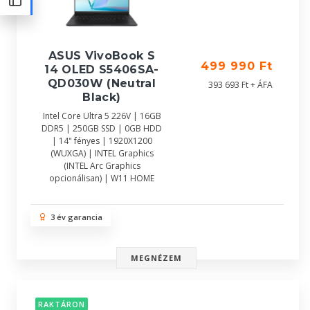
ASUS VivoBook S
499 990 Ft
14 OLED S5406SA-
QD030W (Neutral
393 693 Ft + ÁFA
Black)
Intel Core Ultra 5 226V | 16GB
DDR5 | 250GB SSD | 0GB HDD
| 14" fényes | 1920X1200
(WUXGA) | INTEL Graphics
(INTEL Arc Graphics
opcionálisan) | W11 HOME
3 év garancia
MEGNÉZEM
RAKTÁRON