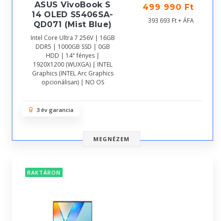
ASUS VivoBook S
499 990 Ft
14 OLED S5406SA-
393 693 Ft + ÁFA
QD071 (Mist Blue)
Intel Core Ultra 7 256V | 16GB
DDR5 | 1000GB SSD | 0GB
HDD | 14" fényes |
1920X1200 (WUXGA) | INTEL
Graphics (INTEL Arc Graphics
opcionálisan) | NO OS
3 év garancia
MEGNÉZEM
RAKTÁRON