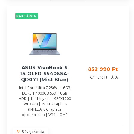
RAKTÁRON
ASUS VivoBook S
852 990 Ft
14 OLED S5406SA-
671 646 Ft + ÁFA
QD071 (Mist Blue)
Intel Core Ultra 7 256V | 16GB
DDR5 | 4000GB SSD | 0GB
HDD | 14" fényes | 1920X1200
(WUXGA) | INTEL Graphics
(INTEL Arc Graphics
opcionálisan) | W11 HOME
3 év garancia