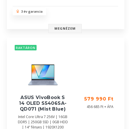
3 év garancia
MEGNÉZEM
RAKTÁRON
ASUS VivoBook S
579 990 Ft
14 OLED S5406SA-
456 685 Ft + ÁFA
QD071 (Mist Blue)
Intel Core Ultra 7 256V | 16GB
DDR5 | 250GB SSD | 0GB HDD
| 14" fényes | 1920X1200