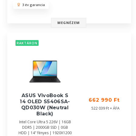
3 év garancia
MEGNÉZEM
RAKTÁRON
ASUS VivoBook S
662 990 Ft
14 OLED S5406SA-
QD030W (Neutral
522 039 Ft + ÁFA
Black)
Intel Core Ultra 5 226V | 16GB
DDR5 | 2000GB SSD | 0GB
HDD | 14" fényes | 1920X1200