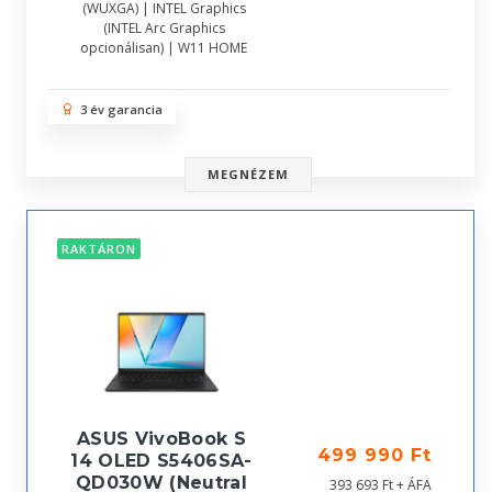
(WUXGA) | INTEL Graphics
(INTEL Arc Graphics
opcionálisan) | W11 HOME
3 év garancia
MEGNÉZEM
RAKTÁRON
ASUS VivoBook S
499 990 Ft
14 OLED S5406SA-
QD030W (Neutral
393 693 Ft + ÁFA