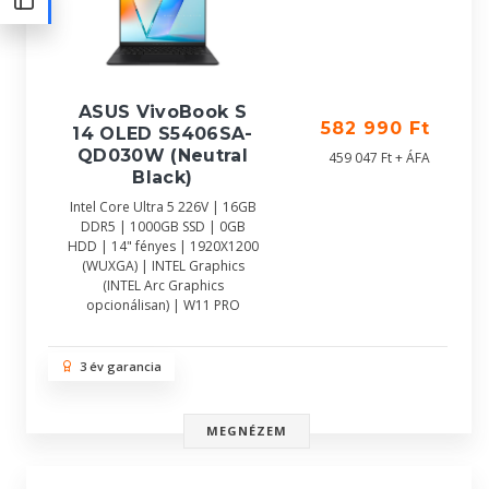
ASUS VivoBook S
582 990 Ft
14 OLED S5406SA-
QD030W (Neutral
459 047 Ft + ÁFA
Black)
Intel Core Ultra 5 226V | 16GB
DDR5 | 1000GB SSD | 0GB
HDD | 14" fényes | 1920X1200
(WUXGA) | INTEL Graphics
(INTEL Arc Graphics
opcionálisan) | W11 PRO
3 év garancia
MEGNÉZEM