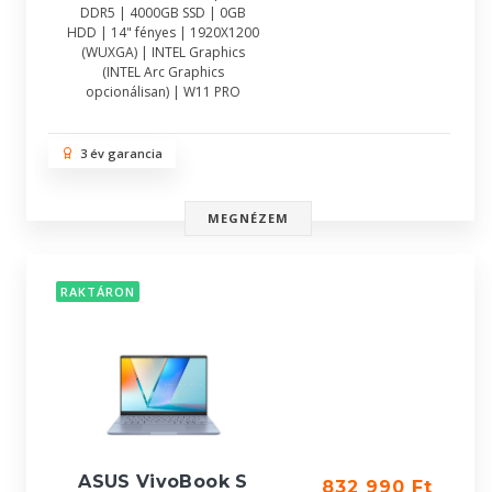
DDR5 | 4000GB SSD | 0GB
HDD | 14" fényes | 1920X1200
(WUXGA) | INTEL Graphics
(INTEL Arc Graphics
opcionálisan) | W11 PRO
3 év garancia
MEGNÉZEM
RAKTÁRON
ASUS VivoBook S
832 990 Ft