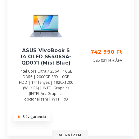
ASUS VivoBook S
742 990 Ft
14 OLED S5406SA-
585 031 Ft + ÁFA
QD071 (Mist Blue)
Intel Core Ultra 7 256V | 16GB
DDR5 | 2000GB SSD | 0GB
HDD | 14" fényes | 1920X1200
(WUXGA) | INTEL Graphics
(INTEL Arc Graphics
opcionálisan) | W11 PRO
3 év garancia
MEGNÉZEM