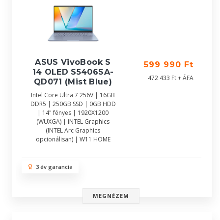
ASUS VivoBook S
599 990 Ft
14 OLED S5406SA-
472 433 Ft + ÁFA
QD071 (Mist Blue)
Intel Core Ultra 7 256V | 16GB
DDR5 | 250GB SSD | 0GB HDD
| 14" fényes | 1920X1200
(WUXGA) | INTEL Graphics
(INTEL Arc Graphics
opcionálisan) | W11 HOME
3 év garancia
MEGNÉZEM