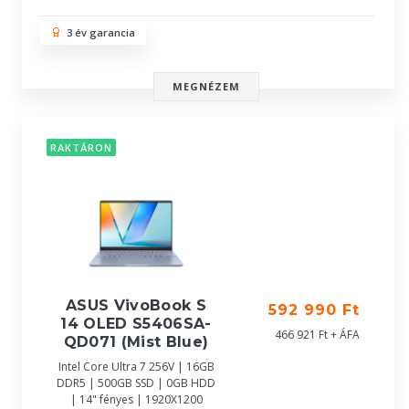
3 év garancia
MEGNÉZEM
RAKTÁRON
ASUS VivoBook S
592 990 Ft
14 OLED S5406SA-
466 921 Ft + ÁFA
QD071 (Mist Blue)
Intel Core Ultra 7 256V | 16GB
DDR5 | 500GB SSD | 0GB HDD
| 14" fényes | 1920X1200