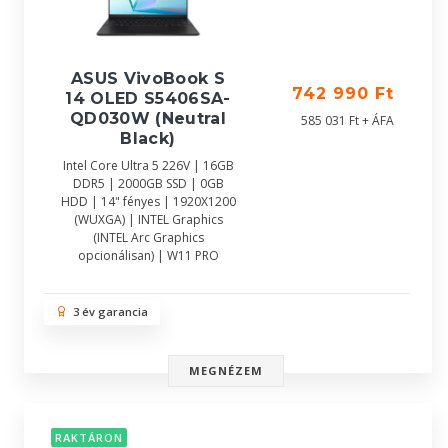
ASUS VivoBook S
742 990 Ft
14 OLED S5406SA-
QD030W (Neutral
585 031 Ft + ÁFA
Black)
Intel Core Ultra 5 226V | 16GB
DDR5 | 2000GB SSD | 0GB
HDD | 14" fényes | 1920X1200
(WUXGA) | INTEL Graphics
(INTEL Arc Graphics
opcionálisan) | W11 PRO
3 év garancia
MEGNÉZEM
RAKTÁRON