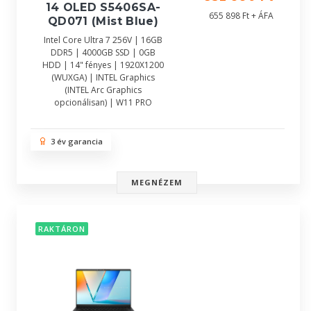
14 OLED S5406SA-
655 898 Ft + ÁFA
QD071 (Mist Blue)
Intel Core Ultra 7 256V | 16GB
DDR5 | 4000GB SSD | 0GB
HDD | 14" fényes | 1920X1200
(WUXGA) | INTEL Graphics
(INTEL Arc Graphics
opcionálisan) | W11 PRO
3 év garancia
MEGNÉZEM
RAKTÁRON