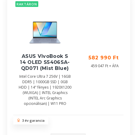
RAKTÁRON
ASUS VivoBook S
582 990 Ft
14 OLED S5406SA-
459 047 Ft + ÁFA
QD071 (Mist Blue)
Intel Core Ultra 7 256V | 16GB
DDR5 | 1000GB SSD | 0GB
HDD | 14" fényes | 1920X1200
(WUXGA) | INTEL Graphics
(INTEL Arc Graphics
opcionálisan) | W11 PRO
3 év garancia