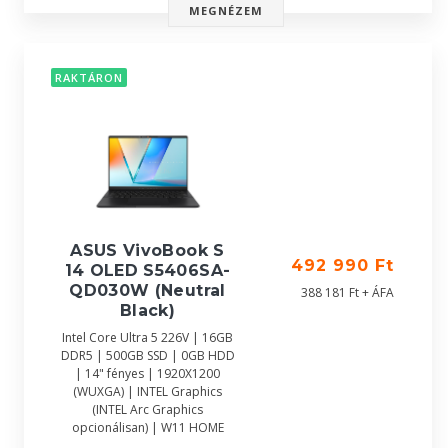
MEGNÉZEM
RAKTÁRON
ASUS VivoBook S
492 990 Ft
14 OLED S5406SA-
QD030W (Neutral
388 181 Ft + ÁFA
Black)
Intel Core Ultra 5 226V | 16GB
DDR5 | 500GB SSD | 0GB HDD
| 14" fényes | 1920X1200
(WUXGA) | INTEL Graphics
(INTEL Arc Graphics
opcionálisan) | W11 HOME