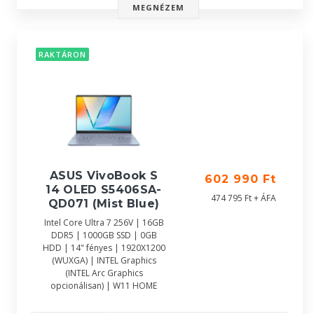
MEGNÉZEM
RAKTÁRON
ASUS VivoBook S
602 990 Ft
14 OLED S5406SA-
474 795 Ft + ÁFA
QD071 (Mist Blue)
Intel Core Ultra 7 256V | 16GB
DDR5 | 1000GB SSD | 0GB
HDD | 14" fényes | 1920X1200
(WUXGA) | INTEL Graphics
(INTEL Arc Graphics
opcionálisan) | W11 HOME