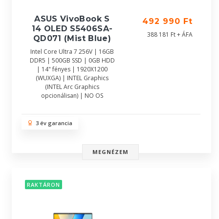
ASUS VivoBook S
492 990 Ft
14 OLED S5406SA-
388 181 Ft + ÁFA
QD071 (Mist Blue)
Intel Core Ultra 7 256V | 16GB
DDR5 | 500GB SSD | 0GB HDD
| 14" fényes | 1920X1200
(WUXGA) | INTEL Graphics
(INTEL Arc Graphics
opcionálisan) | NO OS
3 év garancia
MEGNÉZEM
RAKTÁRON