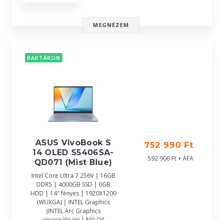
MEGNÉZEM
RAKTÁRON
ASUS VivoBook S
752 990 Ft
14 OLED S5406SA-
592 906 Ft + ÁFA
QD071 (Mist Blue)
Intel Core Ultra 7 256V | 16GB
DDR5 | 4000GB SSD | 0GB
HDD | 14" fényes | 1920X1200
(WUXGA) | INTEL Graphics
(INTEL Arc Graphics
opcionálisan) | NO OS