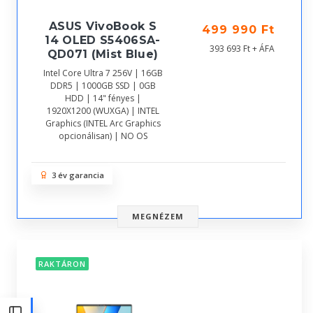
ASUS VivoBook S
499 990 Ft
14 OLED S5406SA-
393 693 Ft + ÁFA
QD071 (Mist Blue)
Intel Core Ultra 7 256V | 16GB
DDR5 | 1000GB SSD | 0GB
HDD | 14" fényes |
1920X1200 (WUXGA) | INTEL
Graphics (INTEL Arc Graphics
opcionálisan) | NO OS
3 év garancia
MEGNÉZEM
RAKTÁRON