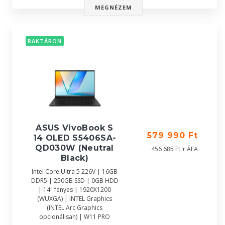
MEGNÉZEM
RAKTÁRON
ASUS VivoBook S
579 990 Ft
14 OLED S5406SA-
QD030W (Neutral
456 685 Ft + ÁFA
Black)
Intel Core Ultra 5 226V | 16GB
DDR5 | 250GB SSD | 0GB HDD
| 14" fényes | 1920X1200
(WUXGA) | INTEL Graphics
(INTEL Arc Graphics
opcionálisan) | W11 PRO