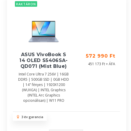
RAKTÁRON
ASUS VivoBook S
572 990 Ft
14 OLED S5406SA-
451 173 Ft + ÁFA
QD071 (Mist Blue)
Intel Core Ultra 7 256V | 16GB
DDR5 | 500GB SSD | 0GB HDD
| 14" fényes | 1920X1200
(WUXGA) | INTEL Graphics
(INTEL Arc Graphics
opcionálisan) | W11 PRO
3 év garancia