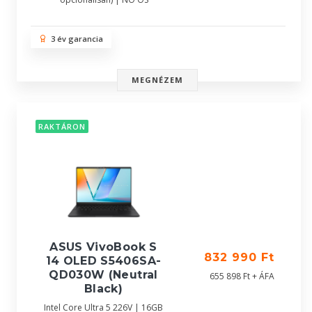
3 év garancia
MEGNÉZEM
RAKTÁRON
ASUS VivoBook S
832 990 Ft
14 OLED S5406SA-
QD030W (Neutral
655 898 Ft + ÁFA
Black)
Intel Core Ultra 5 226V | 16GB