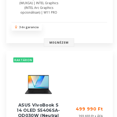
(WUXGA) | INTEL Graphics
(INTEL Arc Graphics
opcionálisan) | W11 PRO
3 év garancia
MEGNÉZEM
RAKTÁRON
ASUS VivoBook S
499 990 Ft
14 OLED S5406SA-
QD030W (Neutral
393 693 Ft + ÁFA