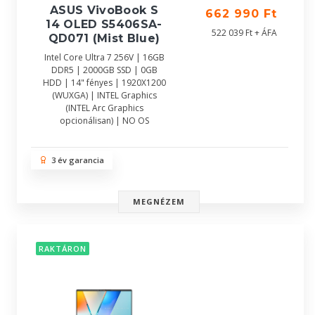
ASUS VivoBook S
662 990 Ft
14 OLED S5406SA-
522 039 Ft + ÁFA
QD071 (Mist Blue)
Intel Core Ultra 7 256V | 16GB
DDR5 | 2000GB SSD | 0GB
HDD | 14" fényes | 1920X1200
(WUXGA) | INTEL Graphics
(INTEL Arc Graphics
opcionálisan) | NO OS
3 év garancia
MEGNÉZEM
RAKTÁRON