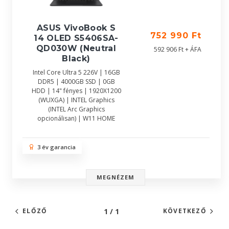
ASUS VivoBook S
752 990 Ft
14 OLED S5406SA-
QD030W (Neutral
592 906 Ft + ÁFA
Black)
Intel Core Ultra 5 226V | 16GB
DDR5 | 4000GB SSD | 0GB
HDD | 14" fényes | 1920X1200
(WUXGA) | INTEL Graphics
(INTEL Arc Graphics
opcionálisan) | W11 HOME
3 év garancia
MEGNÉZEM
1 / 1
ELŐZŐ
KÖVETKEZŐ