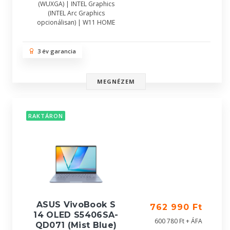
(WUXGA) | INTEL Graphics
(INTEL Arc Graphics
opcionálisan) | W11 HOME
3 év garancia
MEGNÉZEM
RAKTÁRON
ASUS VivoBook S
762 990 Ft
14 OLED S5406SA-
600 780 Ft + ÁFA
QD071 (Mist Blue)