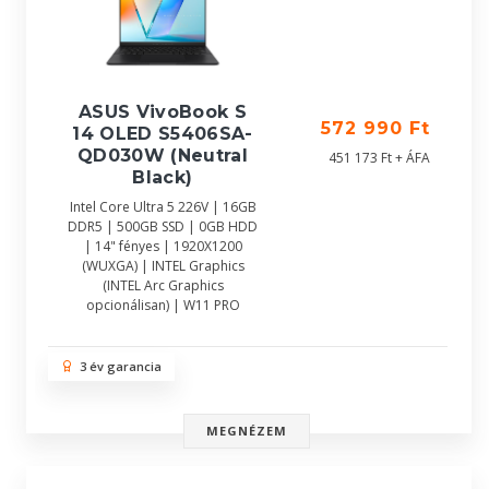
ASUS VivoBook S
572 990 Ft
14 OLED S5406SA-
QD030W (Neutral
451 173 Ft + ÁFA
Black)
Intel Core Ultra 5 226V | 16GB
DDR5 | 500GB SSD | 0GB HDD
| 14" fényes | 1920X1200
(WUXGA) | INTEL Graphics
(INTEL Arc Graphics
opcionálisan) | W11 PRO
3 év garancia
MEGNÉZEM