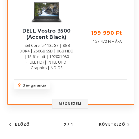
DELL Vostro 3500
199 990 Ft
(Accent Black)
157 472 Ft + ÁFA
Intel Core i5-1135G7 | 8GB
DDR4 | 256GB SSD | 0GB HDD
| 15,6" matt | 1920X1080
(FULL HD) | INTEL UHD
Graphics | NO OS
3 év garancia
MEGNÉZEM
2 / 1
ELŐZŐ
KÖVETKEZŐ