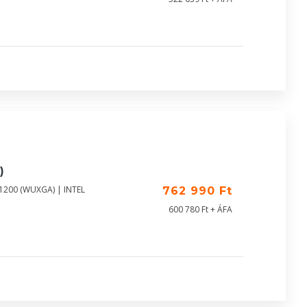
)
X1200 (WUXGA) | INTEL
762 990 Ft
600 780 Ft + ÁFA