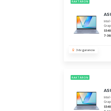
RAKTÁRON
AS
Inte
Grap
S54
7-36
3 év garancia
RAKTÁRON
AS
Inte
Grap
S540