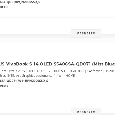
06SA-QD030W_N2000SSD_S
88333
MEGNÉZEM
US VivoBook S 14 OLED S5406SA-QD071 (Mist Blue
l Core Ultra 7 256V | 16GB DDR5 | 2000GB SSD | 0GB HDD | 14" fényes | 1920
hics (INTEL Arc Graphics opcionálisan) | W11 HOME
06SA-QD071_W11HPN2000SSD_S
89357
MEGNÉZEM