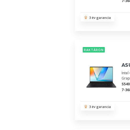
7-36
3 év garancia
RAKTÁRON
AS
Inte
Grap
S54
7-36
3 év garancia