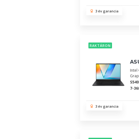
3 év garancia
RAKTÁRON
AS
Inte
Grap
S54
7-36
3 év garancia