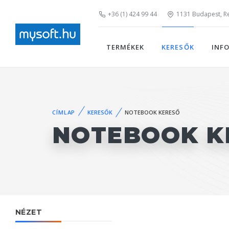
+36 (1) 424 99 44
1131 Budapest, Rei
TERMÉKEK
KERESŐK
INF
CÍMLAP
KERESŐK
NOTEBOOK KERESŐ
NOTEBOOK K
NÉZET