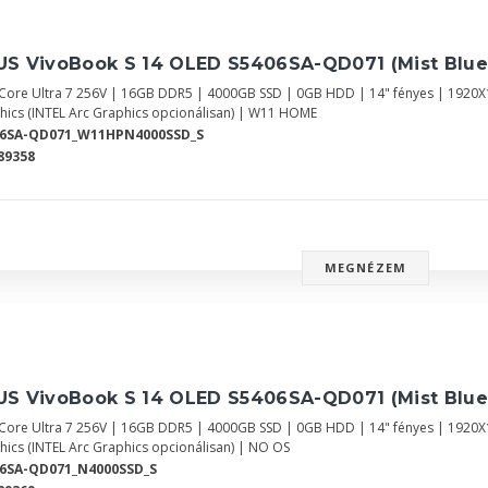
US VivoBook S 14 OLED S5406SA-QD071 (Mist Blue
l Core Ultra 7 256V | 16GB DDR5 | 4000GB SSD | 0GB HDD | 14" fényes | 1920
hics (INTEL Arc Graphics opcionálisan) | W11 HOME
06SA-QD071_W11HPN4000SSD_S
89358
MEGNÉZEM
US VivoBook S 14 OLED S5406SA-QD071 (Mist Blue
l Core Ultra 7 256V | 16GB DDR5 | 4000GB SSD | 0GB HDD | 14" fényes | 1920
hics (INTEL Arc Graphics opcionálisan) | NO OS
6SA-QD071_N4000SSD_S