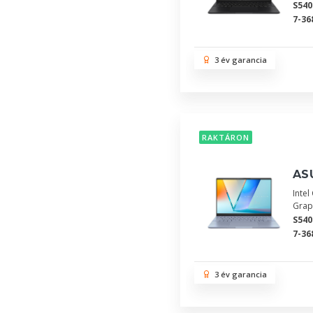
S54
7-36
3 év garancia
RAKTÁRON
AS
Inte
Grap
S54
7-36
3 év garancia