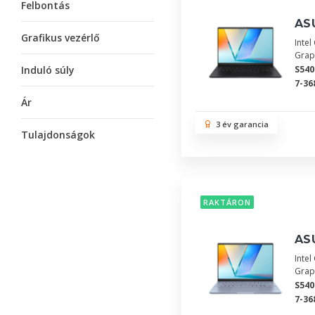
Felbontás
AS
Grafikus vezérlő
Inte
Grap
Induló súly
S54
7-36
Ár
3 év garancia
Tulajdonságok
RAKTÁRON
AS
Inte
Grap
S54
7-36