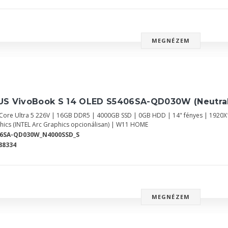
MEGNÉZEM
US VivoBook S 14 OLED S5406SA-QD030W (Neutral
l Core Ultra 5 226V | 16GB DDR5 | 4000GB SSD | 0GB HDD | 14" fényes | 1920
hics (INTEL Arc Graphics opcionálisan) | W11 HOME
06SA-QD030W_N4000SSD_S
88334
MEGNÉZEM