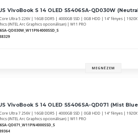
US VivoBook S 14 OLED S5406SA-QD030W (Neutral
l Core Ultra 5 226V | 16GB DDR5 | 4000GB SSD | 0GB HDD | 14" fényes | 1920
hics (INTEL Arc Graphics opcionálisan) | W11 PRO
06SA-QD030W_W11PN4000SSD_S
88329
MEGNÉZEM
US VivoBook S 14 OLED S5406SA-QD071 (Mist Blue
l Core Ultra 7 256V | 16GB DDR5 | 4000GB SSD | 0GB HDD | 14" fényes | 1920
hics (INTEL Arc Graphics opcionálisan) | W11 PRO
06SA-QD071_W11PN4000SSD_S
89364