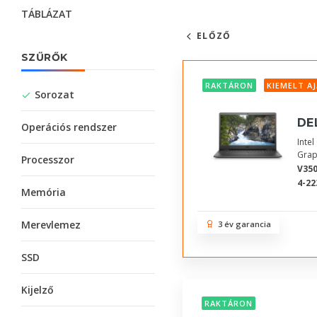
TÁBLÁZAT
ELŐZŐ
SZŰRŐK
RAKTÁRON
KIEMELT A
Sorozat
DE
Operációs rendszer
Inte
Grap
Processzor
V350
4-22
Memória
Merevlemez
3 év garancia
SSD
Kijelző
RAKTÁRON