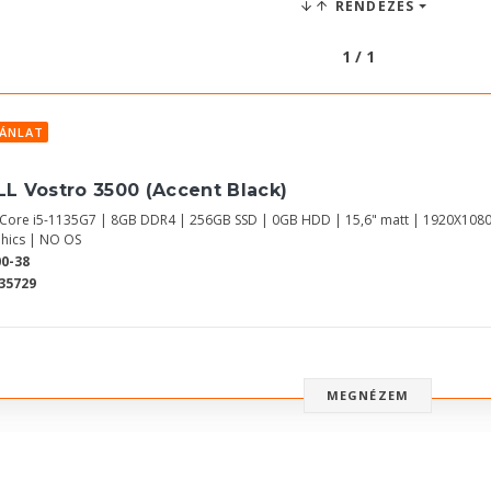
RENDEZÉS
1 / 1
JÁNLAT
LL Vostro 3500 (Accent Black)
l Core i5-1135G7 | 8GB DDR4 | 256GB SSD | 0GB HDD | 15,6" matt | 1920X1080
hics | NO OS
0-38
35729
MEGNÉZEM