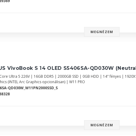
89369
MEGNÉZEM
US VivoBook S 14 OLED S5406SA-QD030W (Neutral
l Core Ultra 5 226V | 16GB DDR5 | 2000GB SSD | 0GB HDD | 14" fényes | 1920
hics (INTEL Arc Graphics opcionálisan) | W11 PRO
06SA-QD030W_W11PN2000SSD_S
88328
MEGNÉZEM