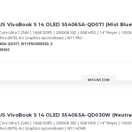
US VivoBook S 14 OLED S5406SA-QD071 (Mist Blue
l Core Ultra 7 256V | 16GB DDR5 | 2000GB SSD | 0GB HDD | 14" fényes | 1920
hics (INTEL Arc Graphics opcionálisan) | W11 PRO
06SA-QD071_W11PN2000SSD_S
89363
MEGNÉZEM
US VivoBook S 14 OLED S5406SA-QD030W (Neutral
l Core Ultra 5 226V | 16GB DDR5 | 2000GB SSD | 0GB HDD | 14" fényes | 1920
hics (INTEL Arc Graphics opcionálisan) | W11 HOME