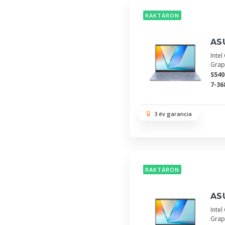
RAKTÁRON
AS
Inte
Grap
S54
7-36
3 év garancia
RAKTÁRON
AS
Inte
Grap