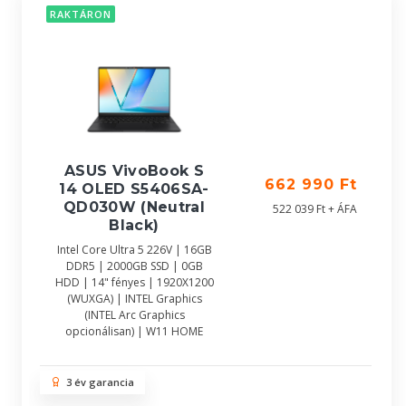
RAKTÁRON
ASUS VivoBook S
662 990 Ft
14 OLED S5406SA-
QD030W (Neutral
522 039 Ft + ÁFA
Black)
Intel Core Ultra 5 226V | 16GB
DDR5 | 2000GB SSD | 0GB
HDD | 14" fényes | 1920X1200
(WUXGA) | INTEL Graphics
(INTEL Arc Graphics
opcionálisan) | W11 HOME
3 év garancia