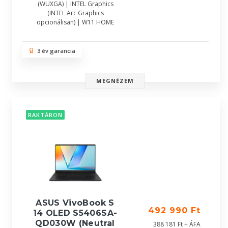
(WUXGA) | INTEL Graphics
(INTEL Arc Graphics
opcionálisan) | W11 HOME
3 év garancia
MEGNÉZEM
RAKTÁRON
ASUS VivoBook S
492 990 Ft
14 OLED S5406SA-
QD030W (Neutral
388 181 Ft + ÁFA