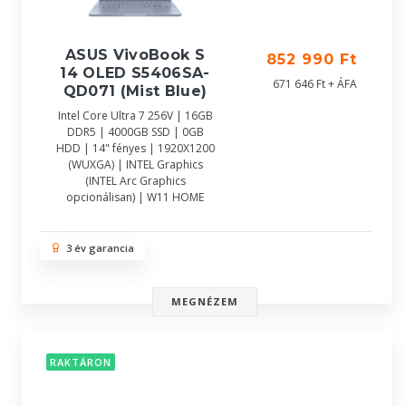
ASUS VivoBook S
852 990 Ft
14 OLED S5406SA-
671 646 Ft + ÁFA
QD071 (Mist Blue)
Intel Core Ultra 7 256V | 16GB
DDR5 | 4000GB SSD | 0GB
HDD | 14" fényes | 1920X1200
(WUXGA) | INTEL Graphics
(INTEL Arc Graphics
opcionálisan) | W11 HOME
3 év garancia
MEGNÉZEM
RAKTÁRON