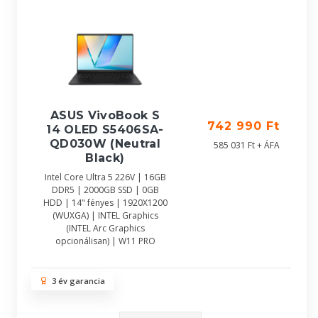
ASUS VivoBook S
742 990 Ft
14 OLED S5406SA-
QD030W (Neutral
585 031 Ft + ÁFA
Black)
Intel Core Ultra 5 226V | 16GB
DDR5 | 2000GB SSD | 0GB
HDD | 14" fényes | 1920X1200
(WUXGA) | INTEL Graphics
(INTEL Arc Graphics
opcionálisan) | W11 PRO
3 év garancia