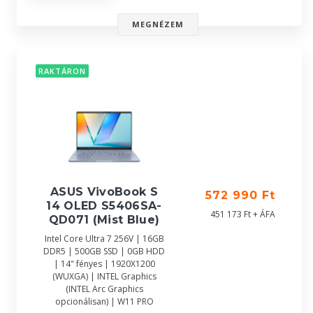
MEGNÉZEM
RAKTÁRON
ASUS VivoBook S
572 990 Ft
14 OLED S5406SA-
451 173 Ft + ÁFA
QD071 (Mist Blue)
Intel Core Ultra 7 256V | 16GB
DDR5 | 500GB SSD | 0GB HDD
| 14" fényes | 1920X1200
(WUXGA) | INTEL Graphics
(INTEL Arc Graphics
opcionálisan) | W11 PRO