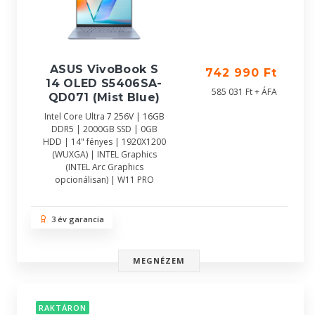
ASUS VivoBook S
742 990 Ft
14 OLED S5406SA-
585 031 Ft + ÁFA
QD071 (Mist Blue)
Intel Core Ultra 7 256V | 16GB
DDR5 | 2000GB SSD | 0GB
HDD | 14" fényes | 1920X1200
(WUXGA) | INTEL Graphics
(INTEL Arc Graphics
opcionálisan) | W11 PRO
3 év garancia
MEGNÉZEM
RAKTÁRON