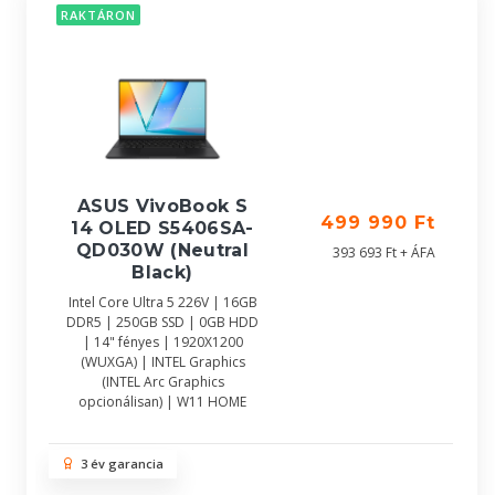
RAKTÁRON
ASUS VivoBook S
499 990 Ft
14 OLED S5406SA-
QD030W (Neutral
393 693 Ft + ÁFA
Black)
Intel Core Ultra 5 226V | 16GB
DDR5 | 250GB SSD | 0GB HDD
| 14" fényes | 1920X1200
(WUXGA) | INTEL Graphics
(INTEL Arc Graphics
opcionálisan) | W11 HOME
3 év garancia