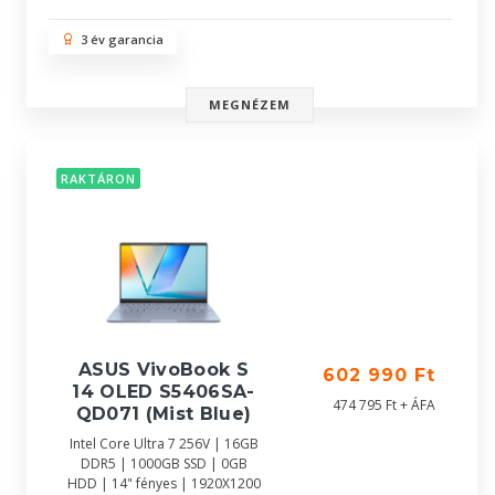
3 év garancia
MEGNÉZEM
RAKTÁRON
ASUS VivoBook S
602 990 Ft
14 OLED S5406SA-
474 795 Ft + ÁFA
QD071 (Mist Blue)
Intel Core Ultra 7 256V | 16GB
DDR5 | 1000GB SSD | 0GB
HDD | 14" fényes | 1920X1200