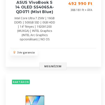
ASUS VivoBook S
492 990 Ft
14 OLED S5406SA-
388 181 Ft + ÁFA
QD071 (Mist Blue)
Intel Core Ultra 7 256V | 16GB
DDR5 | 500GB SSD | 0GB HDD
| 14" fényes | 1920X1200
(WUXGA) | INTEL Graphics
(INTEL Arc Graphics
opcionálisan) | NO OS
3 év garancia
MEGNÉZEM
RAKTÁRON