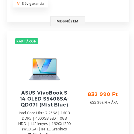
3 év garancia
MEGNÉZEM
RAKTÁRON
ASUS VivoBook S
832 990 Ft
14 OLED S5406SA-
655 898 Ft + ÁFA
QD071 (Mist Blue)
Intel Core Ultra 7 256V | 16GB
DDR5 | 4000GB SSD | 0GB
HDD | 14" fényes | 1920X1200
(WUXGA) | INTEL Graphics