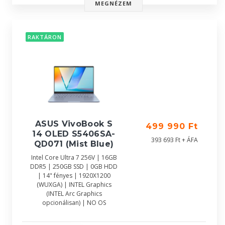
MEGNÉZEM
RAKTÁRON
ASUS VivoBook S
499 990 Ft
14 OLED S5406SA-
393 693 Ft + ÁFA
QD071 (Mist Blue)
Intel Core Ultra 7 256V | 16GB
DDR5 | 250GB SSD | 0GB HDD
| 14" fényes | 1920X1200
(WUXGA) | INTEL Graphics
(INTEL Arc Graphics
opcionálisan) | NO OS