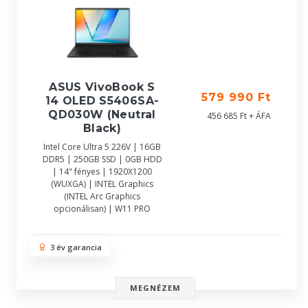
ASUS VivoBook S
579 990 Ft
14 OLED S5406SA-
QD030W (Neutral
456 685 Ft + ÁFA
Black)
Intel Core Ultra 5 226V | 16GB
DDR5 | 250GB SSD | 0GB HDD
| 14" fényes | 1920X1200
(WUXGA) | INTEL Graphics
(INTEL Arc Graphics
opcionálisan) | W11 PRO
3 év garancia
MEGNÉZEM