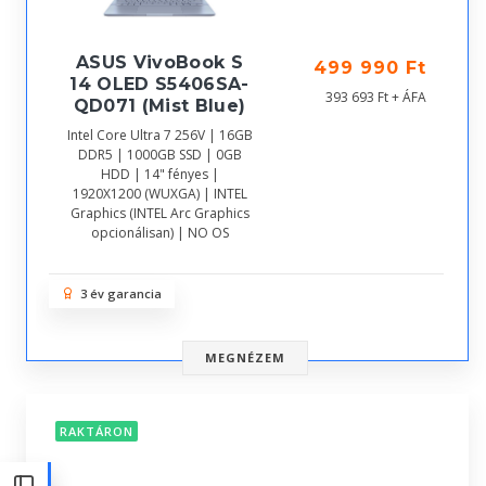
ASUS VivoBook S
499 990 Ft
14 OLED S5406SA-
393 693 Ft + ÁFA
QD071 (Mist Blue)
Intel Core Ultra 7 256V | 16GB
DDR5 | 1000GB SSD | 0GB
HDD | 14" fényes |
1920X1200 (WUXGA) | INTEL
Graphics (INTEL Arc Graphics
opcionálisan) | NO OS
3 év garancia
MEGNÉZEM
RAKTÁRON