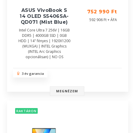
ASUS VivoBook S
752 990 Ft
14 OLED S5406SA-
592 906 Ft + ÁFA
QD071 (Mist Blue)
Intel Core Ultra 7 256V | 16GB
DDR5 | 4000GB SSD | 0GB
HDD | 14" fényes | 1920X1200
(WUXGA) | INTEL Graphics
(INTEL Arc Graphics
opcionálisan) | NO OS
3 év garancia
MEGNÉZEM
RAKTÁRON