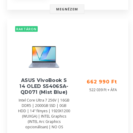
MEGNÉZEM
RAKTÁRON
ASUS VivoBook S
662 990 Ft
14 OLED S5406SA-
522 039 Ft + ÁFA
QD071 (Mist Blue)
Intel Core Ultra 7 256V | 16GB
DDR5 | 2000GB SSD | 0GB
HDD | 14" fényes | 1920X1200
(WUXGA) | INTEL Graphics
(INTEL Arc Graphics
opcionálisan) | NO OS