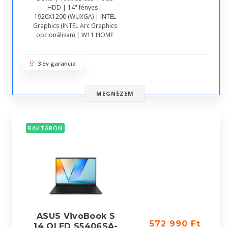
HDD | 14" fényes |
1920X1200 (WUXGA) | INTEL
Graphics (INTEL Arc Graphics
opcionálisan) | W11 HOME
3 év garancia
MEGNÉZEM
RAKTÁRON
ASUS VivoBook S
572 990 Ft
14 OLED S5406SA-