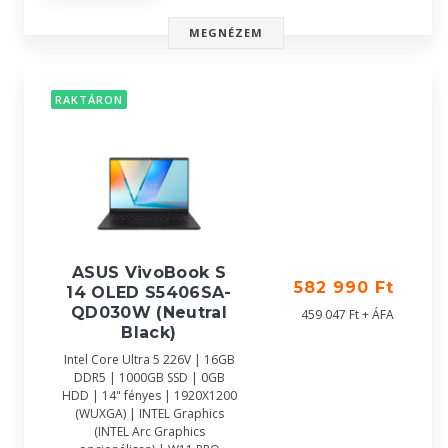
MEGNÉZEM
RAKTÁRON
ASUS VivoBook S
582 990 Ft
14 OLED S5406SA-
QD030W (Neutral
459 047 Ft + ÁFA
Black)
Intel Core Ultra 5 226V | 16GB
DDR5 | 1000GB SSD | 0GB
HDD | 14" fényes | 1920X1200
(WUXGA) | INTEL Graphics
(INTEL Arc Graphics