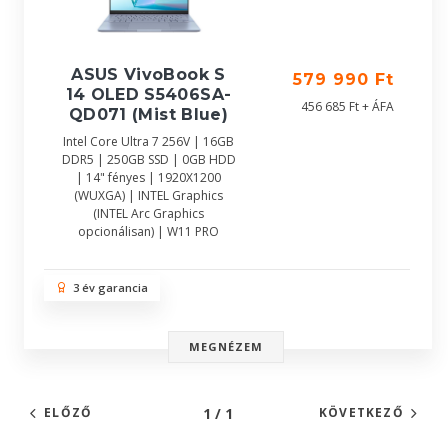
ASUS VivoBook S
579 990 Ft
14 OLED S5406SA-
456 685 Ft + ÁFA
QD071 (Mist Blue)
Intel Core Ultra 7 256V | 16GB
DDR5 | 250GB SSD | 0GB HDD
| 14" fényes | 1920X1200
(WUXGA) | INTEL Graphics
(INTEL Arc Graphics
opcionálisan) | W11 PRO
3 év garancia
MEGNÉZEM
1 / 1
ELŐZŐ
KÖVETKEZŐ