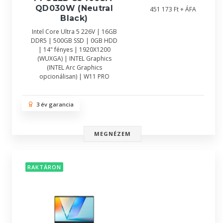
QD030W (Neutral
451 173 Ft + ÁFA
Black)
Intel Core Ultra 5 226V | 16GB
DDR5 | 500GB SSD | 0GB HDD
| 14" fényes | 1920X1200
(WUXGA) | INTEL Graphics
(INTEL Arc Graphics
opcionálisan) | W11 PRO
3 év garancia
MEGNÉZEM
RAKTÁRON