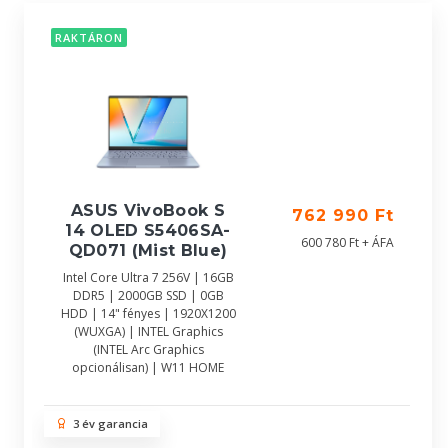
RAKTÁRON
ASUS VivoBook S
762 990 Ft
14 OLED S5406SA-
600 780 Ft + ÁFA
QD071 (Mist Blue)
Intel Core Ultra 7 256V | 16GB
DDR5 | 2000GB SSD | 0GB
HDD | 14" fényes | 1920X1200
(WUXGA) | INTEL Graphics
(INTEL Arc Graphics
opcionálisan) | W11 HOME
3 év garancia