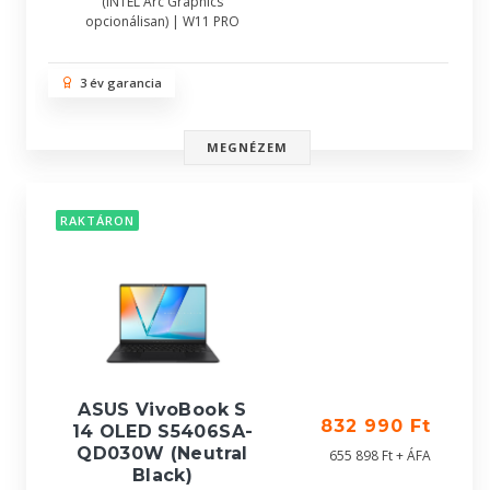
(INTEL Arc Graphics
opcionálisan) | W11 PRO
3 év garancia
MEGNÉZEM
RAKTÁRON
ASUS VivoBook S
832 990 Ft
14 OLED S5406SA-
QD030W (Neutral
655 898 Ft + ÁFA
Black)