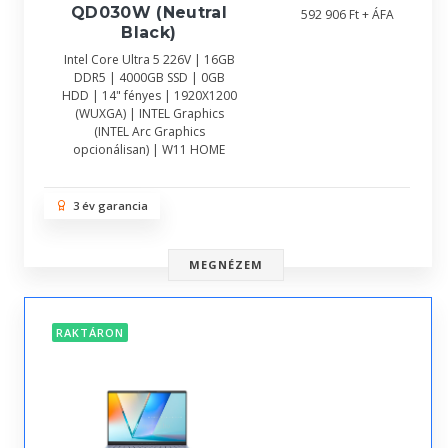
QD030W (Neutral
592 906 Ft + ÁFA
Black)
Intel Core Ultra 5 226V | 16GB
DDR5 | 4000GB SSD | 0GB
HDD | 14" fényes | 1920X1200
(WUXGA) | INTEL Graphics
(INTEL Arc Graphics
opcionálisan) | W11 HOME
3 év garancia
MEGNÉZEM
RAKTÁRON