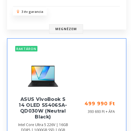
3 év garancia
MEGNÉZEM
RAKTÁRON
ASUS VivoBook S
499 990 Ft
14 OLED S5406SA-
QD030W (Neutral
393 693 Ft + ÁFA
Black)
Intel Core Ultra 5 226V | 16GB
DDR5 | 1000GB SSD | 0GB