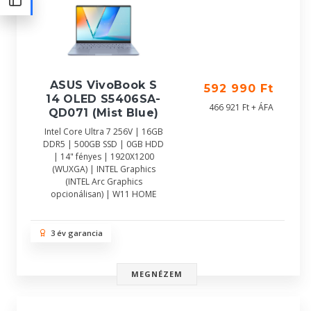
ASUS VivoBook S
592 990 Ft
14 OLED S5406SA-
466 921 Ft + ÁFA
QD071 (Mist Blue)
Intel Core Ultra 7 256V | 16GB
DDR5 | 500GB SSD | 0GB HDD
| 14" fényes | 1920X1200
(WUXGA) | INTEL Graphics
(INTEL Arc Graphics
opcionálisan) | W11 HOME
3 év garancia
MEGNÉZEM