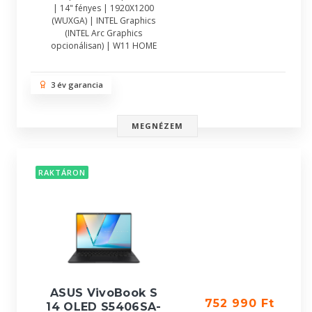
| 14" fényes | 1920X1200
(WUXGA) | INTEL Graphics
(INTEL Arc Graphics
opcionálisan) | W11 HOME
3 év garancia
MEGNÉZEM
RAKTÁRON
ASUS VivoBook S
752 990 Ft
14 OLED S5406SA-