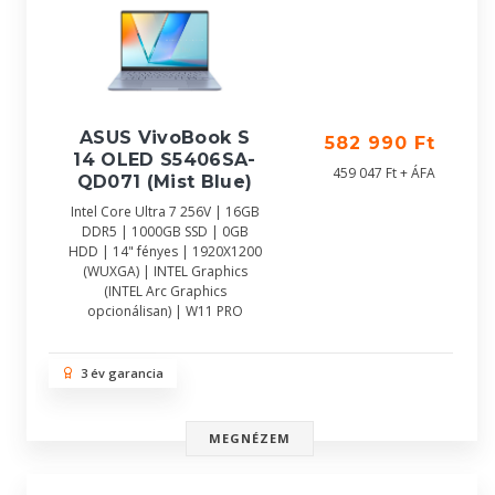
ASUS VivoBook S
582 990 Ft
14 OLED S5406SA-
459 047 Ft + ÁFA
QD071 (Mist Blue)
Intel Core Ultra 7 256V | 16GB
DDR5 | 1000GB SSD | 0GB
HDD | 14" fényes | 1920X1200
(WUXGA) | INTEL Graphics
(INTEL Arc Graphics
opcionálisan) | W11 PRO
3 év garancia
MEGNÉZEM