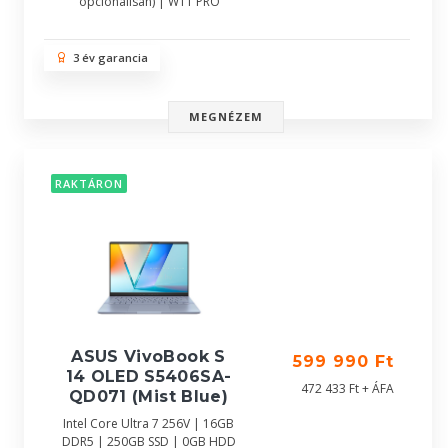
opcionálisan) | W11 PRO
3 év garancia
MEGNÉZEM
RAKTÁRON
ASUS VivoBook S
599 990 Ft
14 OLED S5406SA-
472 433 Ft + ÁFA
QD071 (Mist Blue)
Intel Core Ultra 7 256V | 16GB
DDR5 | 250GB SSD | 0GB HDD