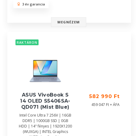
3 év garancia
MEGNÉZEM
RAKTÁRON
ASUS VivoBook S
582 990 Ft
14 OLED S5406SA-
459 047 Ft + ÁFA
QD071 (Mist Blue)
Intel Core Ultra 7 256V | 16GB
DDR5 | 1000GB SSD | 0GB
HDD | 14" fényes | 1920X1200
(WUXGA) | INTEL Graphics