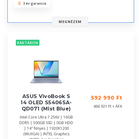
3 év garancia
MEGNÉZEM
RAKTÁRON
ASUS VivoBook S
592 990 Ft
14 OLED S5406SA-
466 921 Ft + ÁFA
QD071 (Mist Blue)
Intel Core Ultra 7 256V | 16GB
DDR5 | 500GB SSD | 0GB HDD
| 14" fényes | 1920X1200
(WUXGA) | INTEL Graphics