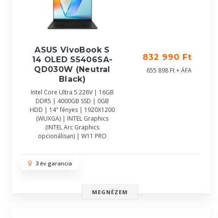
ASUS VivoBook S
832 990 Ft
14 OLED S5406SA-
QD030W (Neutral
655 898 Ft + ÁFA
Black)
Intel Core Ultra 5 226V | 16GB
DDR5 | 4000GB SSD | 0GB
HDD | 14" fényes | 1920X1200
(WUXGA) | INTEL Graphics
(INTEL Arc Graphics
opcionálisan) | W11 PRO
3 év garancia
MEGNÉZEM