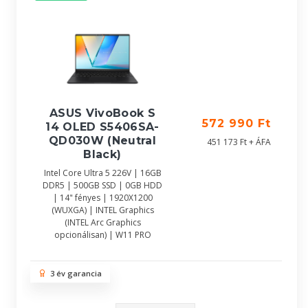
ASUS VivoBook S
572 990 Ft
14 OLED S5406SA-
QD030W (Neutral
451 173 Ft + ÁFA
Black)
Intel Core Ultra 5 226V | 16GB
DDR5 | 500GB SSD | 0GB HDD
| 14" fényes | 1920X1200
(WUXGA) | INTEL Graphics
(INTEL Arc Graphics
opcionálisan) | W11 PRO
3 év garancia