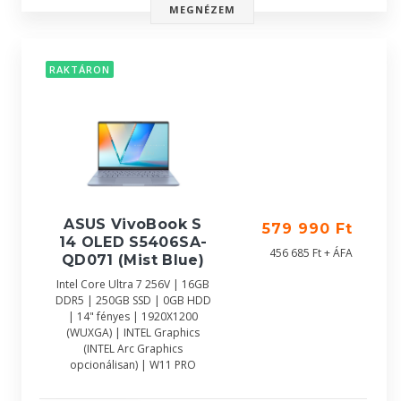
MEGNÉZEM
RAKTÁRON
ASUS VivoBook S
579 990 Ft
14 OLED S5406SA-
456 685 Ft + ÁFA
QD071 (Mist Blue)
Intel Core Ultra 7 256V | 16GB
DDR5 | 250GB SSD | 0GB HDD
| 14" fényes | 1920X1200
(WUXGA) | INTEL Graphics
(INTEL Arc Graphics
opcionálisan) | W11 PRO