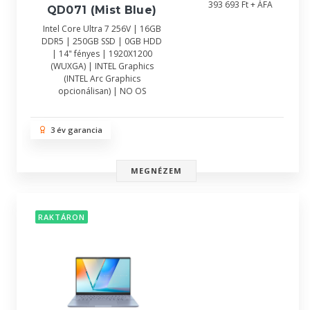
393 693 Ft + ÁFA
QD071 (Mist Blue)
Intel Core Ultra 7 256V | 16GB
DDR5 | 250GB SSD | 0GB HDD
| 14" fényes | 1920X1200
(WUXGA) | INTEL Graphics
(INTEL Arc Graphics
opcionálisan) | NO OS
3 év garancia
MEGNÉZEM
RAKTÁRON