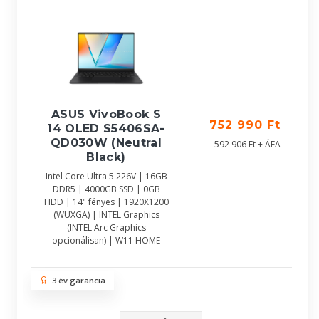
ASUS VivoBook S
752 990 Ft
14 OLED S5406SA-
QD030W (Neutral
592 906 Ft + ÁFA
Black)
Intel Core Ultra 5 226V | 16GB
DDR5 | 4000GB SSD | 0GB
HDD | 14" fényes | 1920X1200
(WUXGA) | INTEL Graphics
(INTEL Arc Graphics
opcionálisan) | W11 HOME
3 év garancia