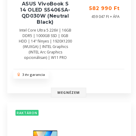
ASUS VivoBook S
582 990 Ft
14 OLED S5406SA-
QD030W (Neutral
459 047 Ft + ÁFA
Black)
Intel Core Ultra 5 226V | 16GB
DDR5 | 1000GB SSD | 0GB
HDD | 14" fényes | 1920X1200
(WUXGA) | INTEL Graphics
(INTEL Arc Graphics
opcionálisan) | W11 PRO
3 év garancia
MEGNÉZEM
RAKTÁRON