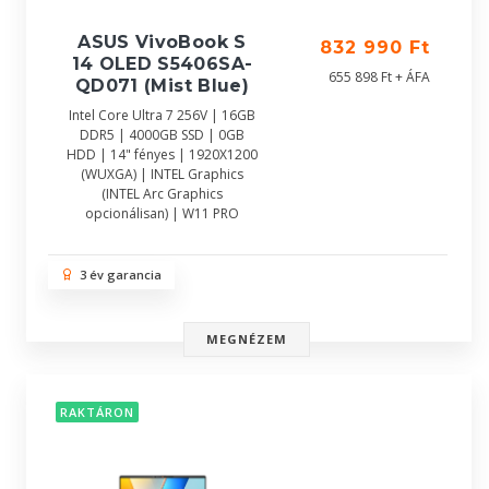
ASUS VivoBook S
832 990 Ft
14 OLED S5406SA-
655 898 Ft + ÁFA
QD071 (Mist Blue)
Intel Core Ultra 7 256V | 16GB
DDR5 | 4000GB SSD | 0GB
HDD | 14" fényes | 1920X1200
(WUXGA) | INTEL Graphics
(INTEL Arc Graphics
opcionálisan) | W11 PRO
3 év garancia
MEGNÉZEM
RAKTÁRON