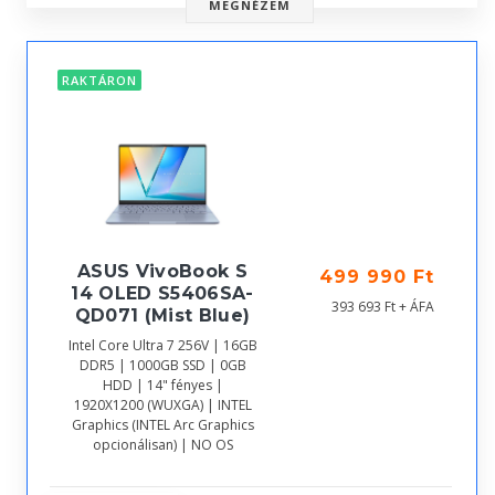
MEGNÉZEM
RAKTÁRON
ASUS VivoBook S
499 990 Ft
14 OLED S5406SA-
393 693 Ft + ÁFA
QD071 (Mist Blue)
Intel Core Ultra 7 256V | 16GB
DDR5 | 1000GB SSD | 0GB
HDD | 14" fényes |
1920X1200 (WUXGA) | INTEL
Graphics (INTEL Arc Graphics
opcionálisan) | NO OS