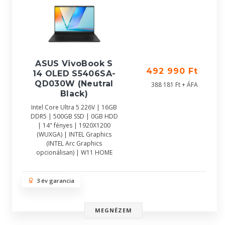
ASUS VivoBook S
492 990 Ft
14 OLED S5406SA-
QD030W (Neutral
388 181 Ft + ÁFA
Black)
Intel Core Ultra 5 226V | 16GB
DDR5 | 500GB SSD | 0GB HDD
| 14" fényes | 1920X1200
(WUXGA) | INTEL Graphics
(INTEL Arc Graphics
opcionálisan) | W11 HOME
3 év garancia
MEGNÉZEM