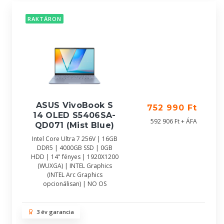
RAKTÁRON
ASUS VivoBook S
752 990 Ft
14 OLED S5406SA-
592 906 Ft + ÁFA
QD071 (Mist Blue)
Intel Core Ultra 7 256V | 16GB
DDR5 | 4000GB SSD | 0GB
HDD | 14" fényes | 1920X1200
(WUXGA) | INTEL Graphics
(INTEL Arc Graphics
opcionálisan) | NO OS
3 év garancia