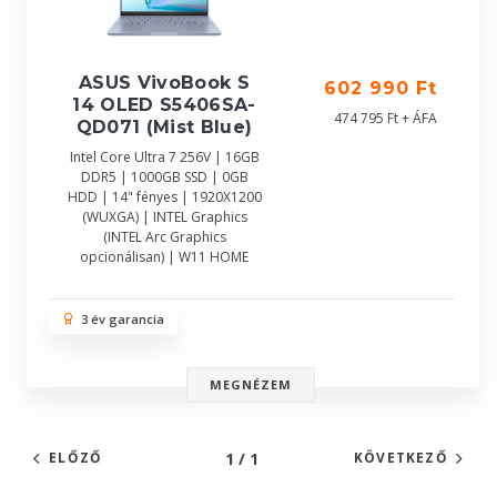
ASUS VivoBook S
602 990 Ft
14 OLED S5406SA-
474 795 Ft + ÁFA
QD071 (Mist Blue)
Intel Core Ultra 7 256V | 16GB
DDR5 | 1000GB SSD | 0GB
HDD | 14" fényes | 1920X1200
(WUXGA) | INTEL Graphics
(INTEL Arc Graphics
opcionálisan) | W11 HOME
3 év garancia
MEGNÉZEM
1 / 1
ELŐZŐ
KÖVETKEZŐ