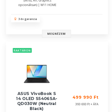
(INTEL Arc Graphics
opcionálisan) | W11 HOME
3 év garancia
MEGNÉZEM
RAKTÁRON
ASUS VivoBook S
499 990 Ft
14 OLED S5406SA-
QD030W (Neutral
393 693 Ft + ÁFA
Black)