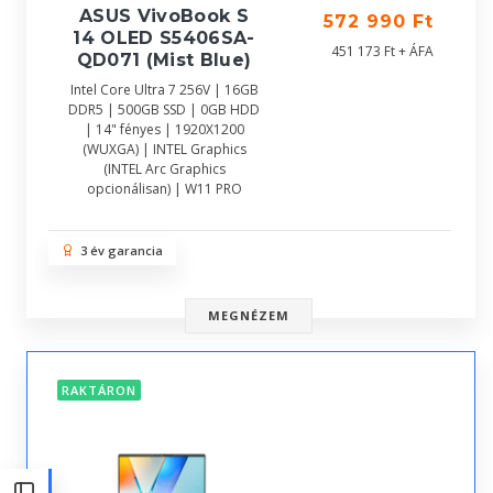
ASUS VivoBook S
572 990 Ft
14 OLED S5406SA-
451 173 Ft + ÁFA
QD071 (Mist Blue)
Intel Core Ultra 7 256V | 16GB
DDR5 | 500GB SSD | 0GB HDD
| 14" fényes | 1920X1200
(WUXGA) | INTEL Graphics
(INTEL Arc Graphics
opcionálisan) | W11 PRO
3 év garancia
MEGNÉZEM
RAKTÁRON