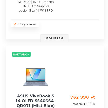
(WUXGA) | INTEL Graphics
(INTEL Arc Graphics
opcionálisan) | W11 PRO
3 év garancia
MEGNÉZEM
RAKTÁRON
ASUS VivoBook S
762 990 Ft
14 OLED S5406SA-
600 780 Ft + ÁFA
QD071 (Mist Blue)