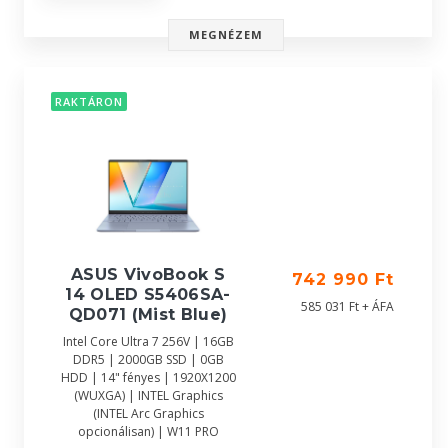
MEGNÉZEM
RAKTÁRON
ASUS VivoBook S
742 990 Ft
14 OLED S5406SA-
585 031 Ft + ÁFA
QD071 (Mist Blue)
Intel Core Ultra 7 256V | 16GB
DDR5 | 2000GB SSD | 0GB
HDD | 14" fényes | 1920X1200
(WUXGA) | INTEL Graphics
(INTEL Arc Graphics
opcionálisan) | W11 PRO