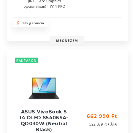
(INTEL Arc Graphics
opcionálisan) | W11 PRO
3 év garancia
MEGNÉZEM
RAKTÁRON
ASUS VivoBook S
662 990 Ft
14 OLED S5406SA-
QD030W (Neutral
522 039 Ft + ÁFA
Black)