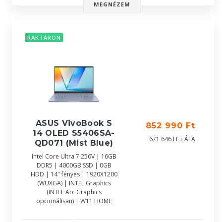
MEGNÉZEM
RAKTÁRON
ASUS VivoBook S
852 990 Ft
14 OLED S5406SA-
671 646 Ft + ÁFA
QD071 (Mist Blue)
Intel Core Ultra 7 256V | 16GB
DDR5 | 4000GB SSD | 0GB
HDD | 14" fényes | 1920X1200
(WUXGA) | INTEL Graphics
(INTEL Arc Graphics
opcionálisan) | W11 HOME