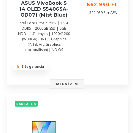
ASUS VivoBook S
662 990 Ft
14 OLED S5406SA-
522 039 Ft + ÁFA
QD071 (Mist Blue)
Intel Core Ultra 7 256V | 16GB
DDR5 | 2000GB SSD | 0GB
HDD | 14" fényes | 1920X1200
(WUXGA) | INTEL Graphics
(INTEL Arc Graphics
opcionálisan) | NO OS
3 év garancia
MEGNÉZEM
RAKTÁRON