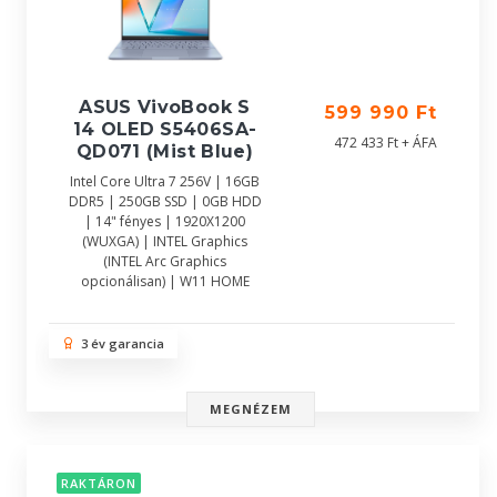
ASUS VivoBook S
599 990 Ft
14 OLED S5406SA-
472 433 Ft + ÁFA
QD071 (Mist Blue)
Intel Core Ultra 7 256V | 16GB
DDR5 | 250GB SSD | 0GB HDD
| 14" fényes | 1920X1200
(WUXGA) | INTEL Graphics
(INTEL Arc Graphics
opcionálisan) | W11 HOME
3 év garancia
MEGNÉZEM
RAKTÁRON