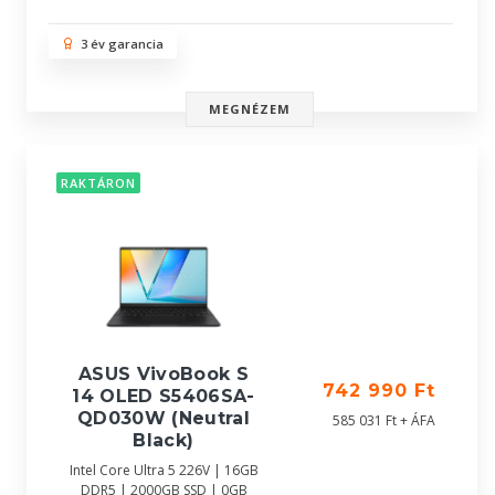
3 év garancia
MEGNÉZEM
RAKTÁRON
ASUS VivoBook S
742 990 Ft
14 OLED S5406SA-
QD030W (Neutral
585 031 Ft + ÁFA
Black)
Intel Core Ultra 5 226V | 16GB
DDR5 | 2000GB SSD | 0GB