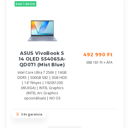
RAKTÁRON
ASUS VivoBook S
492 990 Ft
14 OLED S5406SA-
388 181 Ft + ÁFA
QD071 (Mist Blue)
Intel Core Ultra 7 256V | 16GB
DDR5 | 500GB SSD | 0GB HDD
| 14" fényes | 1920X1200
(WUXGA) | INTEL Graphics
(INTEL Arc Graphics
opcionálisan) | NO OS
3 év garancia