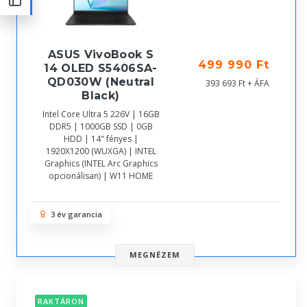
ASUS VivoBook S
499 990 Ft
14 OLED S5406SA-
QD030W (Neutral
393 693 Ft + ÁFA
Black)
Intel Core Ultra 5 226V | 16GB
DDR5 | 1000GB SSD | 0GB
HDD | 14" fényes |
1920X1200 (WUXGA) | INTEL
Graphics (INTEL Arc Graphics
opcionálisan) | W11 HOME
3 év garancia
MEGNÉZEM
RAKTÁRON