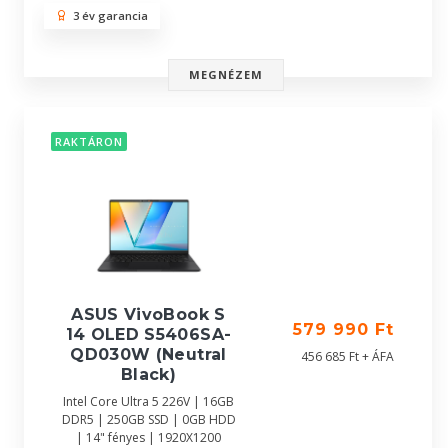
3 év garancia
MEGNÉZEM
RAKTÁRON
ASUS VivoBook S
579 990 Ft
14 OLED S5406SA-
QD030W (Neutral
456 685 Ft + ÁFA
Black)
Intel Core Ultra 5 226V | 16GB
DDR5 | 250GB SSD | 0GB HDD
| 14" fényes | 1920X1200