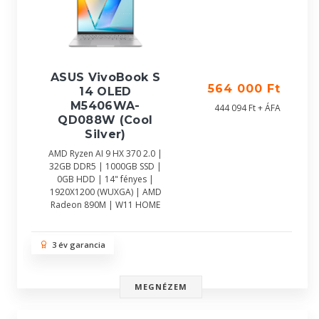
ASUS VivoBook S
564 000 Ft
14 OLED
M5406WA-
444 094 Ft + ÁFA
QD088W (Cool
Silver)
AMD Ryzen AI 9 HX 370 2.0 |
32GB DDR5 | 1000GB SSD |
0GB HDD | 14" fényes |
1920X1200 (WUXGA) | AMD
Radeon 890M | W11 HOME
3 év garancia
MEGNÉZEM