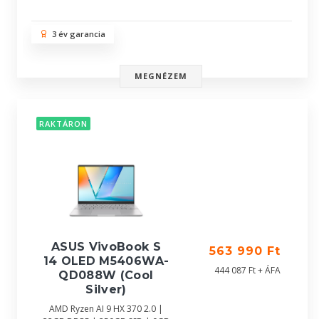
3 év garancia
MEGNÉZEM
RAKTÁRON
ASUS VivoBook S
563 990 Ft
14 OLED M5406WA-
444 087 Ft + ÁFA
QD088W (Cool
Silver)
AMD Ryzen AI 9 HX 370 2.0 |