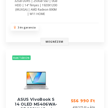
32GB DDR5 | 250GB SSD | 0GB
HDD | 14" fényes | 1920X1200
(WUXGA) | AMD Radeon 890M
| W11 HOME
3 év garancia
MEGNÉZEM
RAKTÁRON
ASUS VivoBook S
556 990 Ft
14 OLED M5406WA-
438 575 Ft + ÁFA