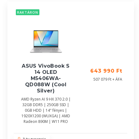
RAKTÁRON
ASUS VivoBook S
643 990 Ft
14 OLED
M5406WA-
507 079 Ft + ÁFA
QD088W (Cool
Silver)
AMD Ryzen AI 9 HX 370 2.0 |
32GB DDR5 | 250GB SSD |
0GB HDD | 14" fényes |
1920X1200 (WUXGA) | AMD
Radeon 890M | W11 PRO
3 év garancia