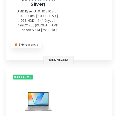
Silver)
AMD Ryzen AI 9 HX 370 2.0 |
32GB DDR5 | 1000GB SSD |
0GB HDD | 14" fényes |
1920X1200 (WUXGA) | AMD
Radeon 890M | W11 PRO
3 év garancia
MEGNÉZEM
RAKTÁRON