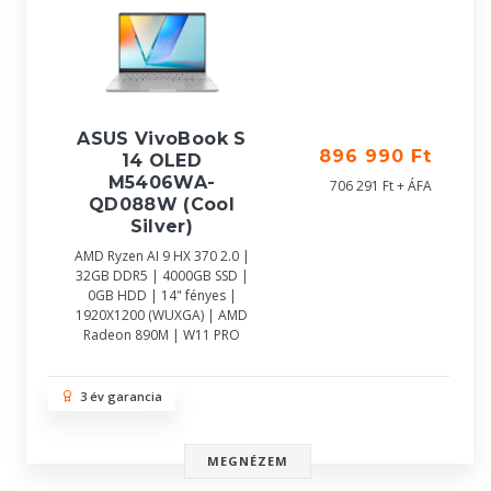
ASUS VivoBook S
896 990 Ft
14 OLED
M5406WA-
706 291 Ft + ÁFA
QD088W (Cool
Silver)
AMD Ryzen AI 9 HX 370 2.0 |
32GB DDR5 | 4000GB SSD |
0GB HDD | 14" fényes |
1920X1200 (WUXGA) | AMD
Radeon 890M | W11 PRO
3 év garancia
MEGNÉZEM