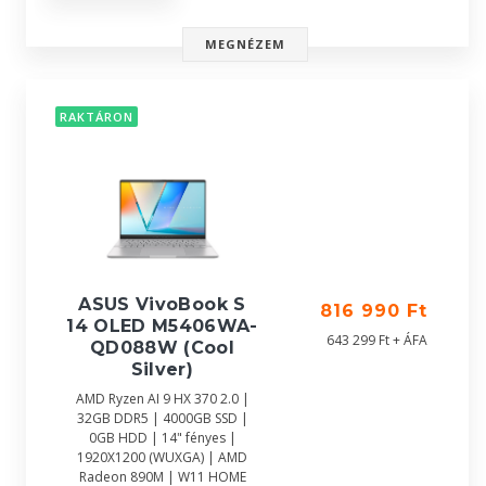
MEGNÉZEM
RAKTÁRON
ASUS VivoBook S
816 990 Ft
14 OLED M5406WA-
643 299 Ft + ÁFA
QD088W (Cool
Silver)
AMD Ryzen AI 9 HX 370 2.0 |
32GB DDR5 | 4000GB SSD |
0GB HDD | 14" fényes |
1920X1200 (WUXGA) | AMD
Radeon 890M | W11 HOME