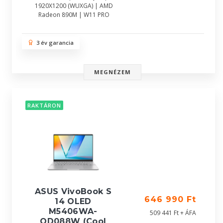
1920X1200 (WUXGA) | AMD
Radeon 890M | W11 PRO
3 év garancia
MEGNÉZEM
RAKTÁRON
ASUS VivoBook S
646 990 Ft
14 OLED
M5406WA-
509 441 Ft + ÁFA
QD088W (Cool