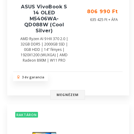
ASUS VivoBook S
806 990 Ft
14 OLED
M5406WA-
635 425 Ft + ÁFA
QD088W (Cool
Silver)
AMD Ryzen AI 9 HX 370 2.0 |
32GB DDR5 | 2000GB SSD |
0GB HDD | 14" fényes |
1920X1200 (WUXGA) | AMD
Radeon 890M | W11 PRO
3 év garancia
MEGNÉZEM
RAKTÁRON