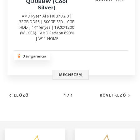
QD088W (Cool
Silver)
AMD Ryzen AI 9 HX 370 2.0 |
32GB DDR5 | 500GB SSD | 0GB
HDD | 14" fényes | 1920X1200
(WUXGA) | AMD Radeon 890M
| W11 HOME
3 év garancia
MEGNÉZEM
1 / 1
ELŐZŐ
KÖVETKEZŐ