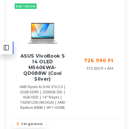
RAKTÁRON
ASUS VivoBook S
726 990 Ft
14 OLED
M5406WA-
572 433 Ft + ÁFA
QD088W (Cool
Silver)
AMD Ryzen AI 9 HX 370 2.0 |
32GB DDR5 | 2000GB SSD |
0GB HDD | 14" fényes |
1920X1200 (WUXGA) | AMD
Radeon 890M | W11 HOME
3 év garancia