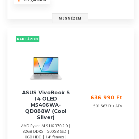
MEGNÉZEM
RAKTÁRON
ASUS VivoBook S
636 990 Ft
14 OLED
M5406WA-
501 567 Ft + ÁFA
QD088W (Cool
Silver)
AMD Ryzen AI 9 HX 370 2.0 |
32GB DDR5 | 500GB SSD |
0GB HDD | 14" fényes |