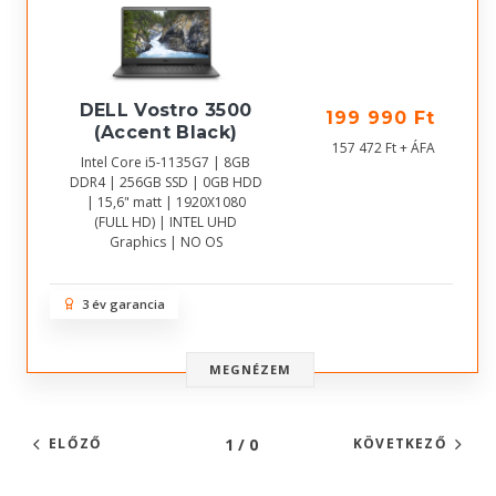
DELL Vostro 3500
199 990 Ft
(Accent Black)
157 472 Ft + ÁFA
Intel Core i5-1135G7 | 8GB
DDR4 | 256GB SSD | 0GB HDD
| 15,6" matt | 1920X1080
(FULL HD) | INTEL UHD
Graphics | NO OS
3 év garancia
MEGNÉZEM
1 / 0
ELŐZŐ
KÖVETKEZŐ