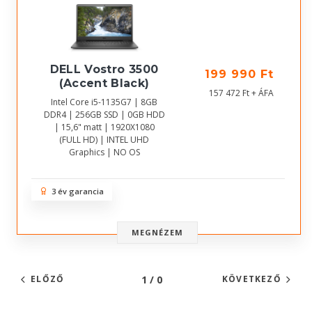
DELL Vostro 3500
199 990 Ft
(Accent Black)
157 472 Ft + ÁFA
Intel Core i5-1135G7 | 8GB
DDR4 | 256GB SSD | 0GB HDD
| 15,6" matt | 1920X1080
(FULL HD) | INTEL UHD
Graphics | NO OS
3 év garancia
MEGNÉZEM
1 / 0
ELŐZŐ
KÖVETKEZŐ